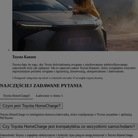
Toyota Kanzen
Toyota dąży do tego, aby Twoje doświadczenia związane z użytkowaniem zelektryfikowanego
samochodu były jak najlepsze. Ma to zapewnić pakiet Toyota Kanzen◊, który uwzględnia wszystkie
najistotniejsze potrzeby związane z łącznością, konserwacją, ubezpieczeniem i ładowaniem.
◊ Dostępność usług może się różnić w zależności od rynku. O szczegóły zapytaj doradcę.
NAJCZĘŚCIEJ ZADAWANE PYTANIA
Toyota HomeCharge
3
Ładowanie w domu
5
Czym jest Toyota HomeCharge?
Toyota HomeCharge to inteligentna domowa ładowarka, która współpracuje z Twoim pojazdem i aplikacją
MyToyota.
Czy Toyota HomeCharge jest kompatybilna ze wszystkimi samochodami?
Samochody Toyoty z napędem elektrycznym i hybrydy typu plug-in mogą korzystać z Toyota HomeCharge.