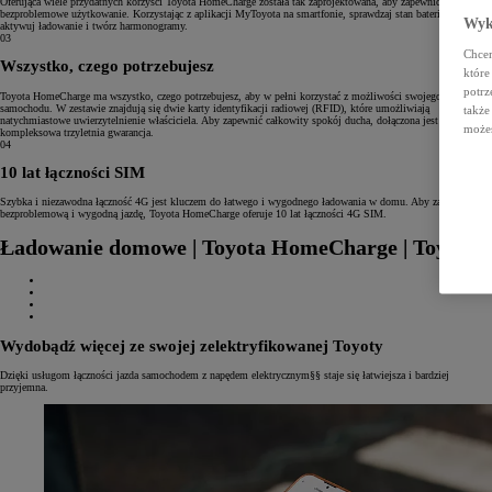
Oferująca wiele przydatnych korzyści Toyota HomeCharge została tak zaprojektowana, aby zapewnić
bezproblemowe użytkowanie. Korzystając z aplikacji MyToyota na smartfonie, sprawdzaj stan baterii, zdalnie
Wyko
aktywuj ładowanie i twórz harmonogramy.
03
Chcem
Wszystko, czego potrzebujesz
które
potrz
Toyota HomeCharge ma wszystko, czego potrzebujesz, aby w pełni korzystać z możliwości swojego
samochodu. W zestawie znajdują się dwie karty identyfikacji radiowej (RFID), które umożliwiają
także
natychmiastowe uwierzytelnienie właściciela. Aby zapewnić całkowity spokój ducha, dołączona jest również
możes
kompleksowa trzyletnia gwarancja.
04
10 lat łączności SIM
Szybka i niezawodna łączność 4G jest kluczem do łatwego i wygodnego ładowania w domu. Aby zapewnić
bezproblemową i wygodną jazdę, Toyota HomeCharge oferuje 10 lat łączności 4G SIM.
Ładowanie domowe | Toyota HomeCharge | Toyota
Wydobądź więcej ze swojej zelektryfikowanej Toyoty
Dzięki usługom łączności jazda samochodem z napędem elektrycznym§§ staje się łatwiejsza i bardziej
przyjemna.