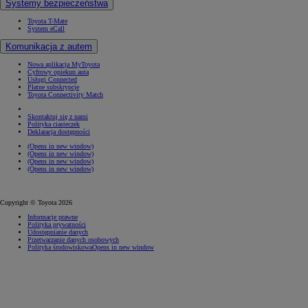
Systemy bezpieczeństwa
Toyota T-Mate
System eCall
Komunikacja z autem
Nowa aplikacja MyToyota
Cyfrowy opiekun auta
Usługi Connected
Płatne subskrypcje
Toyota Connectivity Match
Skontaktuj się z nami
Polityka ciasteczek
Deklaracja dostępności
(Opens in new window)
(Opens in new window)
(Opens in new window)
(Opens in new window)
Copyright © Toyota 2026
Informacje prawne
Polityka prywatności
Udostępnianie danych
Przetwarzanie danych osobowych
Polityka środowiskowa
Opens in new window