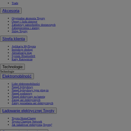
Trade
Akcesoria
Oryginalne akcesoria Toyoty
Opony i koła zimowe
Zabudowy samochodów dostawczych
Zabezpieczenia i alarmy
Sklep Toyoty
Strefa klienta
Aplikacja MyToyota
Instrukcje obsługi
Aktualizacja map
System Bluetooth®
Karty Ratownicze
Technologie
Technologie
Elektromobilność
Lider elektromobilności
Napęd hybrydowy
Napęd hybrydowy typu plug-in
Napęd wodorowy
Napęd elektryczny na baterię
Zasięg aut elektrycznych
Zalety posiadania aut elektrycznych
Ładowanie elektrycznej Toyoty
Toyota HomeCharge
Toyota Charging Network
Jak naładować elektryczną Toyotę?