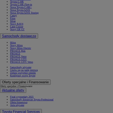
Toyota C-HR
Toyota C-HR Plug-in
Nowa Toyota C-HR+
Nowa Toyota bZ4X
Nowa Toyota bZ4X Touring
Camry
Prius
Mirai
Nowy RAV4
Land Cruiser
Nowy GR GT
Samochody dostawcze
Hilux
Nowy Hilux
Nowy Hilux Electric
PROACE Max
PROACE
PROACE Verso
PROACE CITY
PROACE CITY Verso
Samochody używane
Umów się na jazdę testową
Zobacz wszystkie cenniki
Konfiguruj swoją Toyotę
Oferty specjalne i Finansowanie
Oferty specjalne i Finansowanie
Aktualne oferty
Finał wyprzedaży 2025
Samochody dostawcze Toyota Professional
Oferta biznesowa
Auta używane
Toyota Financial Services