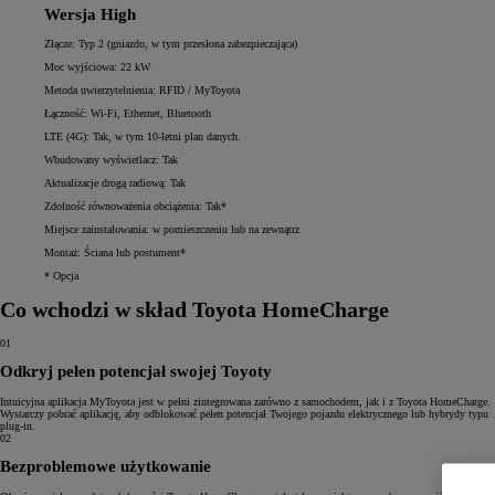
Wersja High
Złącze: Typ 2 (gniazdo, w tym przesłona zabezpieczająca)
Moc wyjściowa: 22 kW
Metoda uwierzytelnienia: RFID / MyToyota
Łączność: Wi-Fi, Ethernet, Bluetooth
LTE (4G): Tak, w tym 10-letni plan danych.
Wbudowany wyświetlacz: Tak
Aktualizacje drogą radiową: Tak
Zdolność równoważenia obciążenia: Tak*
Miejsce zainstalowania: w pomieszczeniu lub na zewnątrz
Montaż: Ściana lub postument*
* Opcja
Co wchodzi w skład Toyota HomeCharge
01
Odkryj pełen potencjał swojej Toyoty
Intuicyjna aplikacja MyToyota jest w pełni zintegrowana zarówno z samochodem, jak i z Toyota HomeCharge.
Wystarczy pobrać aplikację, aby odblokować pełen potencjał Twojego pojazdu elektrycznego lub hybrydy typu
plug-in.
02
Bezproblemowe użytkowanie