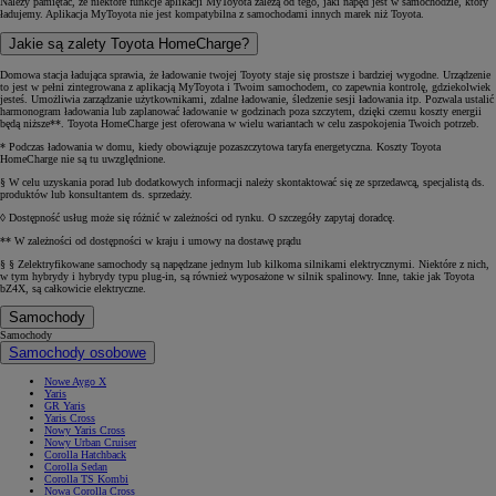
Należy pamiętać, że niektóre funkcje aplikacji MyToyota zależą od tego, jaki napęd jest w samochodzie, który
ładujemy. Aplikacja MyToyota nie jest kompatybilna z samochodami innych marek niż Toyota.
Jakie są zalety Toyota HomeCharge?
Domowa stacja ładująca sprawia, że ładowanie twojej Toyoty staje się prostsze i bardziej wygodne. Urządzenie
to jest w pełni zintegrowana z aplikacją MyToyota i Twoim samochodem, co zapewnia kontrolę, gdziekolwiek
jesteś. Umożliwia zarządzanie użytkownikami, zdalne ładowanie, śledzenie sesji ładowania itp. Pozwala ustalić
harmonogram ładowania lub zaplanować ładowanie w godzinach poza szczytem, dzięki czemu koszty energii
będą niższe**. Toyota HomeCharge jest oferowana w wielu wariantach w celu zaspokojenia Twoich potrzeb.
* Podczas ładowania w domu, kiedy obowiązuje pozaszczytowa taryfa energetyczna. Koszty Toyota
HomeCharge nie są tu uwzględnione.
§ W celu uzyskania porad lub dodatkowych informacji należy skontaktować się ze sprzedawcą, specjalistą ds.
produktów lub konsultantem ds. sprzedaży.
◊ Dostępność usług może się różnić w zależności od rynku. O szczegóły zapytaj doradcę.
** W zależności od dostępności w kraju i umowy na dostawę prądu
§ § Zelektryfikowane samochody są napędzane jednym lub kilkoma silnikami elektrycznymi. Niektóre z nich,
w tym hybrydy i hybrydy typu plug-in, są również wyposażone w silnik spalinowy. Inne, takie jak Toyota
bZ4X, są całkowicie elektryczne.
Samochody
Samochody
Samochody osobowe
Nowe Aygo X
Yaris
GR Yaris
Yaris Cross
Nowy Yaris Cross
Nowy Urban Cruiser
Corolla Hatchback
Corolla Sedan
Corolla TS Kombi
Nowa Corolla Cross