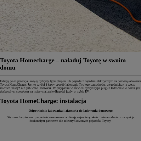
Toyota Homecharge – naładuj Toyotę w swoim
domu
Odkryj pełen potencjał swojej hybrydy typu plug-in lub pojazdu z napędem elektrycznym za pomocą ładowarek
Toyota HomeCharge. Jest to szybki i łatwy sposób ładowania Twojego samochodu, wygodniejszy, a często
również tańszy* niż publiczne ładowarki. W przypadku właścicieli hybryd typu plug-in ładowanie w domu jest
doskonałym sposobem na maksymalizację długości jazdy w trybie EV.
Toyota HomeCharge: instalacja
Odpowiednia ładowarka i akcesoria do ładowania domowego
Stylowe, bezpieczne i przyszłościowe akcesoria oferują najwyższą jakość i niezawodność, co czyni je
doskonałym partnerem dla zelektryfikowanych pojazdów Toyoty.