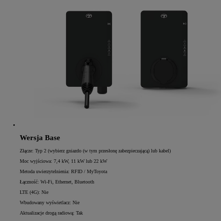
Wersja Base
Złącze: Typ 2 (wybierz gniazdo (w tym przesłonę zabezpieczającą) lub kabel)
Moc wyjściowa: 7,4 kW, 11 kW lub 22 kW
Metoda uwierzytelnienia: RFID / MyToyota
Łączność: Wi-Fi, Ethernet, Bluetooth
LTE (4G): Nie
Wbudowany wyświetlacz: Nie
Aktualizacje drogą radiową: Tak