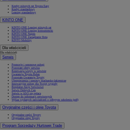
Kredyt niższych rat Toyota Easy
Kredyt standardowy
Leasing standardowy
KINTO ONE
KINTO ONE Leasing niższych rat
KINTO ONE Leasing konsumencki
KINTO ONE Najem
KINTO ONE Zarządzanie flotą
KINTO Mobility
Dla właścicieli
Dla właścicieli
Serwis
Promocje i sezonowe usługi
Pozostałe oferty serwisu
Rezerwacja wizyty w serwisie
Gwarancja Toyota Relax
Pozostałe Gwarancje Toyoty
Ubezpieczenia i naprawy blacharsko-lakiernicze
Innowacyjne usługi dla Twojej wygody
Bezpłatne Akcje Serwisowe
Serwis Dobrych Cen
Serwis w ASO się opłaca
Dostęp do informacji serwisowych
Wykaz wydanych zaświadczeń o odbytym szkoleniu (pdf)
Oryginalne części i oleje Toyota
Oryginalne części Toyoty
Oryginalne oleje Toyoty
Program Sprzedaży Hurtowej Trade