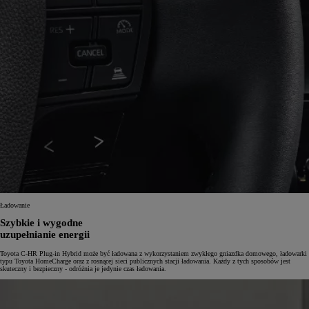
Ładowanie
Szybkie i wygodne
uzupełnianie energii
Toyota C-HR Plug-in Hybrid może być ładowana z wykorzystaniem zwykłego gniazdka domowego, ładowarki
typu Toyota HomeCharge oraz z rosnącej sieci publicznych stacji ładowania. Każdy z tych sposobów jest
skuteczny i bezpieczny - odróżnia je jedynie czas ładowania.