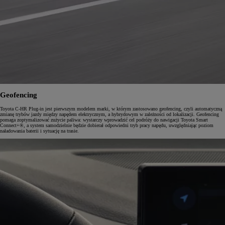
Geofencing
Toyota C-HR Plug-in jest pierwszym modelem marki, w którym zastosowano geofencing, czyli automatyczną
zmianę trybów jazdy między napędem elektrycznym, a hybrydowym w zależności od lokalizacji. Geofencing
pomaga zoptymalizować zużycie paliwa: wystarczy wprowadzić cel podróży do nawigacji Toyota Smart
Connect+®, a system samodzielnie będzie dobierał odpowiedni tryb pracy napędu, uwzględniając poziom
naładowania baterii i sytuację na trasie.