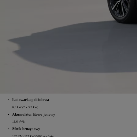
Ładowarka pokładowa
6,6 kW (2 x 3,3 kW)
Akumulator litowo‑jonowy
13,6 kWh
Silnik benzynowy
152 KM (112 kW)/5200 obr./min