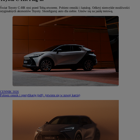
Świat Toyoty C-HR stoi przed Tobą otworem. Pobierz cenniki i katalog. Odkryj niezwykłe możliwości
oryginalnych akcesoriów Toyoty. Skonfiguruj auto dla siebie. Umów się na jazdę testową.
CENNIK 2026
Pobierz cennik i specyfikację (pdf)
(otwiera się w nowej karcie)