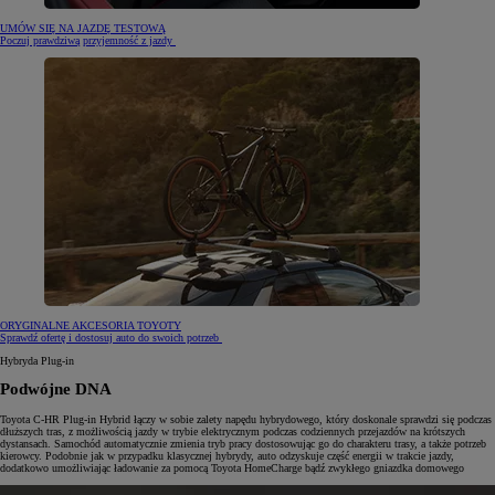
UMÓW SIĘ NA JAZDĘ TESTOWĄ
Poczuj prawdziwą przyjemność z jazdy
ORYGINALNE AKCESORIA TOYOTY
Sprawdź ofertę i dostosuj auto do swoich potrzeb
Hybryda Plug-in
Podwójne DNA
Toyota C-HR Plug-in Hybrid łączy w sobie zalety napędu hybrydowego, który doskonale sprawdzi się podczas
dłuższych tras, z możliwością jazdy w trybie elektrycznym podczas codziennych przejazdów na krótszych
dystansach. Samochód automatycznie zmienia tryb pracy dostosowując go do charakteru trasy, a także potrzeb
kierowcy. Podobnie jak w przypadku klasycznej hybrydy, auto odzyskuje część energii w trakcie jazdy,
dodatkowo umożliwiając ładowanie za pomocą Toyota HomeCharge bądź zwykłego gniazdka domowego