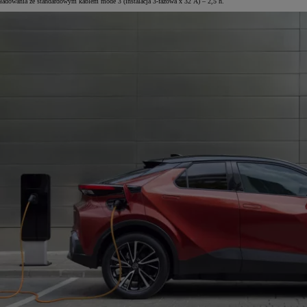
ładowania ze standardowym kablem mode 3 (instalacja 3-fazowa x 32 A) – 2,5 h.