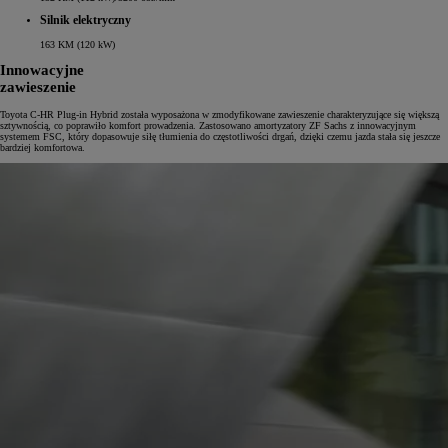
Silnik elektryczny
163 KM (120 kW)
Innowacyjne
zawieszenie
Toyota C-HR Plug-in Hybrid została wyposażona w zmodyfikowane zawieszenie charakteryzujące się większą
sztywnością, co poprawiło komfort prowadzenia. Zastosowano amortyzatory ZF Sachs z innowacyjnym
systemem FSC, który dopasowuje siłę tłumienia do częstotliwości drgań, dzięki czemu jazda stała się jeszcze
bardziej komfortowa.