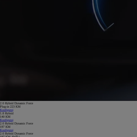
2.0 Hybrid Dynamic Force
Plug-in 223 KM
Konfiguruj
1.8 Hybrid
140 KM
Konfiguruj
2.0 Hybrid Dynamic Force
197 KM
Konfiguruj
2.0 Hybrid Dynamic Force
197 KM AWD-i