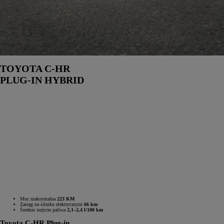
TOYOTA C-HR
PLUG-IN HYBRID
Moc maksymalna
223 KM
Zasięg na silniku elektrycznym
66 km
Średnie zużycie paliwa
2,1–2,4 l/100 km
Toyota C-HR Plug-in