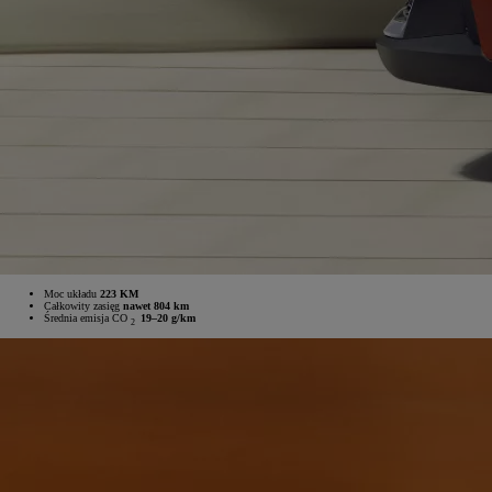
Moc układu
223 KM
Całkowity zasięg
nawet 804 km
Średnia emisja CO
19–20 g/km
2