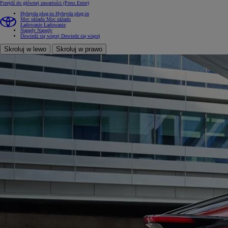
Przejdź do głównej zawartości
(Press Enter)
Hybryda plug-in
Hybryda plug-in
Moc układu
Moc układu
Ładowanie
Ładowanie
Napędy
Napędy
Dowiedz się więcej
Dowiedz się więcej
Skroluj w lewo
Skroluj w prawo