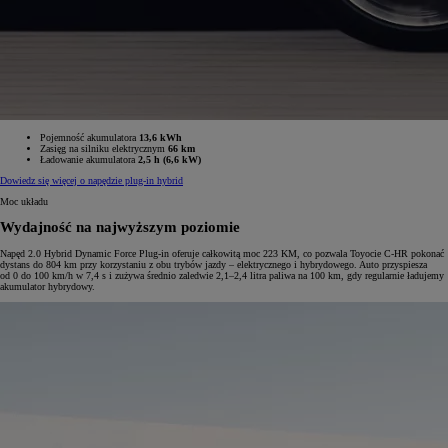
Pojemność akumulatora
13,6 kWh
Zasięg na silniku elektrycznym
66 km
Ładowanie akumulatora
2,5 h (6,6 kW)
Dowiedz się więcej o napędzie plug-in hybrid
Moc układu
Wydajność na najwyższym poziomie
Napęd 2.0 Hybrid Dynamic Force Plug-in oferuje całkowitą moc 223 KM, co pozwala Toyocie C-HR pokonać
dystans do 804 km przy korzystaniu z obu trybów jazdy – elektrycznego i hybrydowego. Auto przyspiesza
od 0 do 100 km/h w 7,4 s i zużywa średnio zaledwie 2,1–2,4 litra paliwa na 100 km, gdy regularnie ładujemy
akumulator hybrydowy.