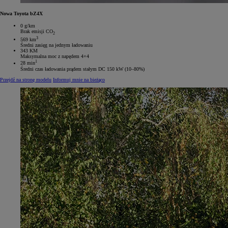
Nowa Toyota bZ4X
0 g/km
Brak emisji CO
2
3
569 km
Średni zasięg na jednym ładowaniu
343 KM
Maksymalna moc z napędem 4×4
1
28 min
Średni czas ładowania prądem stałym DC 150 kW (10–80%)
Przejdź na stronę modelu
Informuj mnie na bieżąco