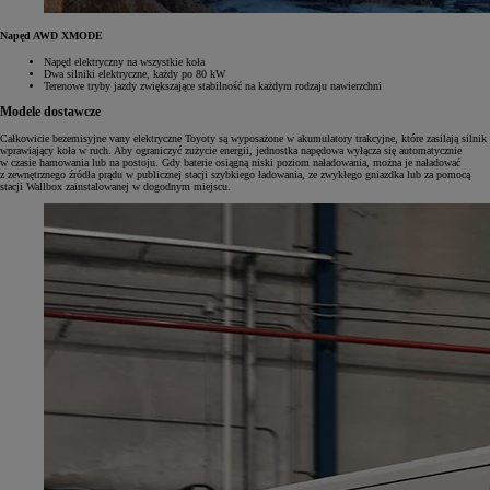
Napęd AWD XMODE
Napęd elektryczny na wszystkie koła
Dwa silniki elektryczne, każdy po 80 kW
Terenowe tryby jazdy zwiększające stabilność na każdym rodzaju nawierzchni
Modele dostawcze
Całkowicie bezemisyjne vany elektryczne Toyoty są wyposażone w akumulatory trakcyjne, które zasilają silnik
wprawiający koła w ruch. Aby ograniczyć zużycie energii, jednostka napędowa wyłącza się automatycznie
w czasie hamowania lub na postoju. Gdy baterie osiągną niski poziom naładowania, można je naładować
z zewnętrznego źródła prądu w publicznej stacji szybkiego ładowania, ze zwykłego gniazdka lub za pomocą
stacji Wallbox zainstalowanej w dogodnym miejscu.