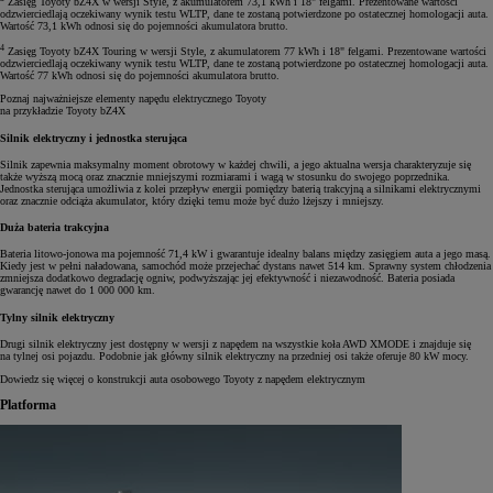
Zasięg Toyoty bZ4X w wersji Style, z akumulatorem 73,1 kWh i 18" felgami. Prezentowane wartości
odzwierciedlają oczekiwany wynik testu WLTP, dane te zostaną potwierdzone po ostatecznej homologacji auta.
Wartość 73,1 kWh odnosi się do pojemności akumulatora brutto.
4
Zasięg Toyoty bZ4X Touring w wersji Style, z akumulatorem 77 kWh i 18" felgami. Prezentowane wartości
odzwierciedlają oczekiwany wynik testu WLTP, dane te zostaną potwierdzone po ostatecznej homologacji auta.
Wartość 77 kWh odnosi się do pojemności akumulatora brutto.
Poznaj najważniejsze elementy napędu elektrycznego Toyoty
na przykładzie Toyoty bZ4X
Silnik elektryczny i jednostka sterująca
Silnik zapewnia maksymalny moment obrotowy w każdej chwili, a jego aktualna wersja charakteryzuje się
także wyższą mocą oraz znacznie mniejszymi rozmiarami i wagą w stosunku do swojego poprzednika.
Jednostka sterująca umożliwia z kolei przepływ energii pomiędzy baterią trakcyjną a silnikami elektrycznymi
oraz znacznie odciąża akumulator, który dzięki temu może być dużo lżejszy i mniejszy.
Duża bateria trakcyjna
Bateria litowo-jonowa ma pojemność 71,4 kW i gwarantuje idealny balans między zasięgiem auta a jego masą.
Kiedy jest w pełni naładowana, samochód może przejechać dystans nawet 514 km. Sprawny system chłodzenia
zmniejsza dodatkowo degradację ogniw, podwyższając jej efektywność i niezawodność. Bateria posiada
gwarancję nawet do 1 000 000 km.
Tylny silnik elektryczny
Drugi silnik elektryczny jest dostępny w wersji z napędem na wszystkie koła AWD XMODE i znajduje się
na tylnej osi pojazdu. Podobnie jak główny silnik elektryczny na przedniej osi także oferuje 80 kW mocy.
Dowiedz się więcej o konstrukcji auta osobowego Toyoty z napędem elektrycznym
Platforma