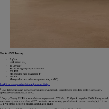
Toyota bZ4X Touring
0 g/km
Brak emisji CO
2
4
do 560 km
Średni zasięg na jednym ładowaniu
380 KM
Maksymalna moc z napędem 4×4
150 kW
Maksymalna moc ładowania prądem stałym (DC)
Przejdź na stronę modelu
Informuj mnie na bieżąco
1
Czas ładowania zależy od wielu czynników zewnętrznych. Prezentowane przykłady zostały określone w
optymalnych warunkach 25–30°C.
2
Dotyczy Toyoty C-HR+ z akumulatorem o pojemności 77 kWh, 18" felgami i napędem FWD. Zasięg został
zmierzony zgodnie z procedurą WLTP i zostanie zaktualizowany po zakończeniu procesu homologacji. Liczba
77 kWh odnosi się do pojemności akumulatora brutto.
3