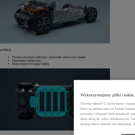
e-TNGA
Wysoka sztywność nadwozia i doskonałe właściwości jezdne
Optymalny rozkład mas
Dużo miejsca wewnątrz kabiny
Wykorzystujemy pliki cookie,
Chcemy ułatwić Ci korzystanie z naszej
które są umieszczane na Twoim kompu
potrzeby i ulepszać funkcjonalność nas
także służą do celów reklamowych. Zal
możesz łatwo zmienić ich ustawienia. 