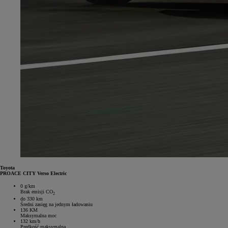
Toyota
PROACE CITY Verso Electric
0 g/km
Brak emisji CO
2
do 330 km
Średni zasięg na jednym ładowaniu
136 KM
Maksymalna moc
132 km/h
Prędkość maksymalna