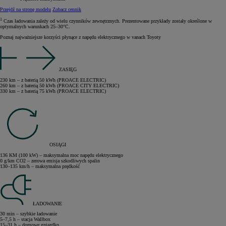
Przejdź na stronę modelu
Zobacz cennik
1
Czas ładowania zależy od wielu czynników zewnętrznych. Prezentowane przykłady zostały określone w
optymalnych warunkach 25–30°C.
Poznaj najważniejsze korzyści płynące z napędu elektrycznego w vanach Toyoty
ZASIĘG
230 km – z baterią 50 kWh (PROACE ELECTRIC)
260 km – z baterią 50 kWh (PROACE CITY ELECTRIC)
330 km – z baterią 75 kWh (PROACE ELECTRIC)
OSIĄGI
136 KM (100 kW) – maksymalna moc napędu elektrycznego
0 g/km CO2 – zerowa emisja szkodliwych spalin
130–135 km/h – maksymalna prędkość
ŁADOWANIE
30 min – szybkie ładowanie
5–7,5 h – stacja Wallbox
15–31 h – domowe gniazdko