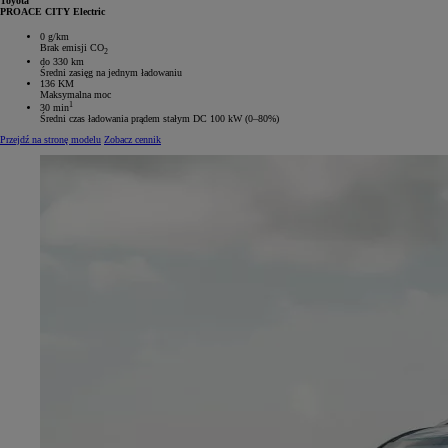
Toyota
PROACE CITY Electric
0 g/km
Brak emisji CO
2
do 330 km
Średni zasięg na jednym ładowaniu
136 KM
Maksymalna moc
1
30 min
Średni czas ładowania prądem stałym DC 100 kW (0–80%)
Przejdź na stronę modelu
Zobacz cennik