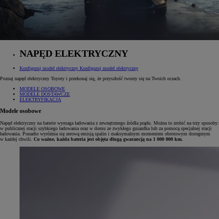
NAPĘD ELEKTRYCZNY
Konfiguruj model elektryczny
Konfiguruj model elektryczny
Poznaj napęd elektryczny Toyoty i przekonaj się, że przyszłość tworzy się na Twoich oczach.
MODELE OSOBOWE
MODELE DOSTAWCZE
ELEKTRYFIKACJA
Modele osobowe
Napęd elektryczny na baterie wymaga ładowania z zewnętrznego źródła prądu. Można to zrobić na trzy sposoby:
w publicznej stacji szybkiego ładowania oraz w domu ze zwykłego gniazdka lub za pomocą specjalnej stacji
ładowania. Ponadto wyróżnia się zerową emisją spalin i maksymalnym momentem obrotowym dostępnym
w każdej chwili.
Co ważne, każda bateria jest objęta długą gwarancją na 1 000 000 km.