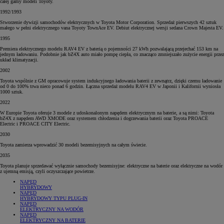
całej gamy modeli Toyoty.
1992/1993
Stworzenie dywizji samochodów elektrycznych w Toyota Motor Corporation. Sprzedaż pierwszych 42 sztuk
małego w pełni elektrycznego vana Toyoty TownAce EV. Debiut elektrycznej wersji sedana Crown Majesta EV.
1995
Premiera elektrycznego modelu RAV4 EV z baterią o pojemności 27 kWh pozwalającą przejechać 153 km na
jednym ładowaniu. Podobnie jak bZ4X auto miało pompę ciepła, co znacząco zmniejszało zużycie energii przez
układ klimatyzacji.
2002
Toyota wspólnie z GM opracowuje system indukcyjnego ładowania baterii z zewnątrz, dzięki czemu ładowanie
od 0 do 100% trwa nieco ponad 6 godzin. Łączna sprzedaż modelu RAV4 EV w Japonii i Kalifornii wyniosła
1000 sztuk.
2022
W Europie Toyota oferuje 3 modele z udoskonalonym napędem elektrycznym na baterie, a są nimi: Toyota
bZ4X z napędem AWD XMODE oraz systemem chłodzenia i dogrzewania baterii oraz Toyota PROACE
Electric i PROACE CITY Electric.
2030
Toyota zamierza wprowadzić 30 modeli bezemisyjnych na całym świecie.
2035
Toyota planuje sprzedawać wyłącznie samochody bezemisyjne: elektryczne na baterie oraz elektryczne na wodór
z ujemną emisją, czyli oczyszczające powietrze.
NAPĘD
HYBRYDOWY
NAPĘD
HYBRYDOWY TYPU PLUG-IN
NAPĘD
ELEKTRYCZNY NA WODÓR
NAPĘD
ELEKTRYCZNY NA BATERIE