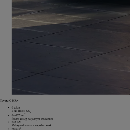
Toyota C-HR+
0 g/km
Brak emisji CO
2
2
do 607 km
Średni zasięg na jednym ładowaniu
343 KM
Maksymalna moc z napędem 4×4
1
28 min