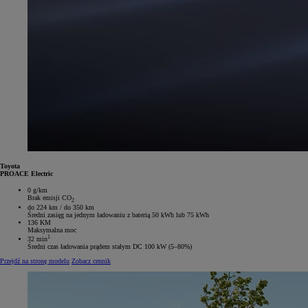
Toyota
PROACE Electric
0 g/km
Brak emisji CO
2
do 224 km / do 350 km
Średni zasięg na jednym ładowaniu z baterią 50 kWh lub 75 kWh
136 KM
Maksymalna moc
1
32 min
Średni czas ładowania prądem stałym DC 100 kW (5–80%)
Przejdź na stronę modelu
Zobacz cennik