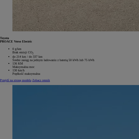
Toyota
PROACE Verso Electric
0 g/km
Brak emisji CO
2
do 214 km / do 337 km
Średni zasięg na jednym ładowaniu z baterią 50 kWh lub 75 kWh
136 KM
Maksymalna moc
130 km/h
Prędkość maksymalna
Przejdź na stronę modelu
Zobacz cennik