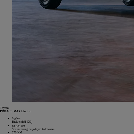
Toyota
PROACE MAX Electric
0 g/km
Brak emisji CO
2
do 424 km
Średni zasięg na jednym ładowaniu
270 KM