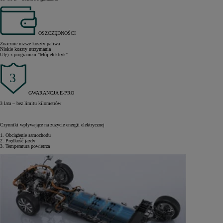
OSZCZĘDNOŚCI
Znacznie niższe koszty paliwa
Niskie koszty utrzymania
Ulgi z programem "Mój elektryk"
GWARANCJA E-PRO
3 lata – bez limitu kilometrów
Czynniki wpływające na zużycie energii elektrycznej
1. Obciążenie samochodu
2. Prędkość jazdy
3. Temperatura powietrza