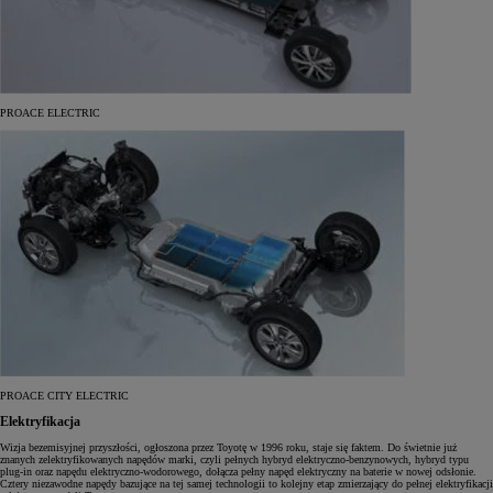
PROACE ELECTRIC
PROACE CITY ELECTRIC
Elektryfikacja
Wizja bezemisyjnej przyszłości, ogłoszona przez Toyotę w 1996 roku, staje się faktem. Do świetnie już
znanych zelektryfikowanych napędów marki, czyli pełnych hybryd elektryczno-benzynowych, hybryd typu
plug-in oraz napędu elektryczno-wodorowego, dołącza pełny napęd elektryczny na baterie w nowej odsłonie.
Cztery niezawodne napędy bazujące na tej samej technologii to kolejny etap zmierzający do pełnej elektryfikacji