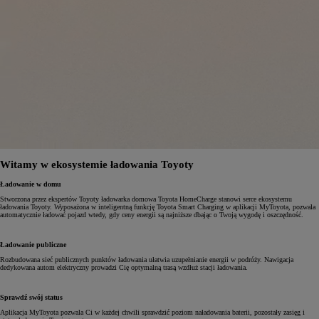
Witamy w ekosystemie ładowania Toyoty
Ładowanie w domu
Stworzona przez ekspertów Toyoty ładowarka domowa Toyota HomeCharge stanowi serce ekosystemu
ładowania Toyoty. Wyposażona w inteligentną funkcję Toyota Smart Charging w aplikacji MyToyota, pozwala
automatycznie ładować pojazd wtedy, gdy ceny energii są najniższe dbając o Twoją wygodę i oszczędność.
Ładowanie publiczne
Rozbudowana sieć publicznych punktów ładowania ułatwia uzupełnianie energii w podróży. Nawigacja
dedykowana autom elektryczny prowadzi Cię optymalną trasą wzdłuż stacji ładowania.
Sprawdź swój status
Aplikacja MyToyota pozwala Ci w każdej chwili sprawdzić poziom naładowania baterii, pozostały zasięg i