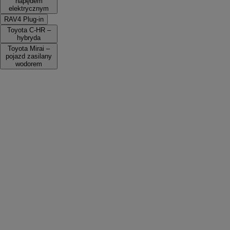
napędem
elektrycznym
RAV4 Plug-in
Toyota C-HR –
hybryda
Toyota Mirai –
pojazd zasilany
wodorem