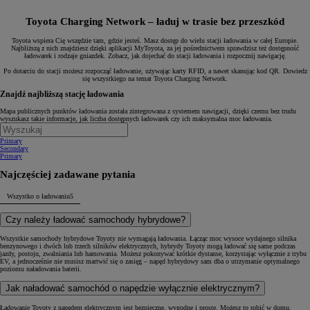
Toyota Charging Network – ładuj w trasie bez przeszkód
Toyota wspiera Cię wszędzie tam, gdzie jesteś. Masz dostęp do wielu stacji ładowania w całej Europie.
Najbliższą z nich znajdziesz dzięki aplikacji MyToyota, za jej pośrednictwem sprawdzisz też dostępność
ładowarek i rodzaje gniazdek. Zobacz, jak dojechać do stacji ładowania i rozpocznij nawigację.
Po dotarciu do stacji możesz rozpocząć ładowanie, używając karty RFID, a nawet skanując kod QR. Dowiedz
się wszystkiego na temat Toyota Charging Network.
Znajdź najbliższą stację ładowania
Mapa publicznych punktów ładowania została zintegrowana z systemem nawigacji, dzięki czemu bez trudu
wyszukasz takie informacje, jak liczba dostępnych ładowarek czy ich maksymalna moc ładowania.
Primary
Secondary
Primary
Najczęściej zadawane pytania
Wszystko o ładowaniu
5
Czy należy ładować samochody hybrydowe?
Wszystkie samochody hybrydowe Toyoty nie wymagają ładowania. Łącząc moc wysoce wydajnego silnika
benzynowego i dwóch lub trzech silników elektrycznych, hybrydy Toyoty mogą ładować się same podczas
jazdy, postoju, zwalniania lub hamowania. Możesz pokonywać krótkie dystanse, korzystając wyłącznie z trybu
EV, a jednocześnie nie musisz martwić się o zasięg – napęd hybrydowy sam dba o utrzymanie optymalnego
poziomu naładowania baterii.
Jak naładować samochód o napędzie wyłącznie elektrycznym?
Ładowanie Toyoty z napędem elektrycznym jest bezpieczne, wygodne i proste. Możesz to robić w domu,