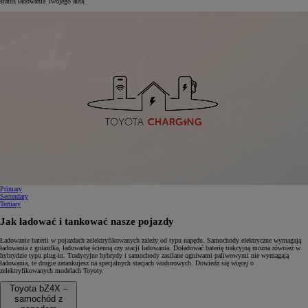
status ładowania Twojego auta.
0:13 / 0:15
Primary
Secondary
Tertiary
Jak ładować i tankować nasze pojazdy
Ładowanie baterii w pojazdach zelektryfikowanych zależy od typu napędu. Samochody elektryczne wymagają
ładowania z gniazdka, ładowarkę ścienną czy stacji ładowania. Doładować baterię trakcyjną można również w
hybrydzie typu plug-in. Tradycyjne hybrydy i samochody zasilane ogniwami paliwowymi nie wymagają
ładowania, te drugie zatankujesz na specjalnych stacjach wodorowych. Dowiedz się więcej o
zelektryfikowanych modelach Toyoty.
Toyota bZ4X –
samochód z