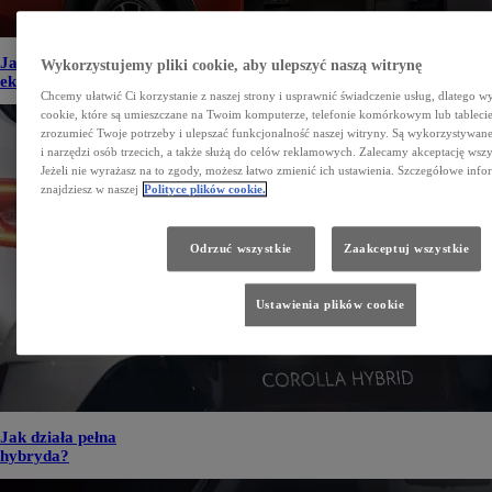
Jakie są rodzaje napędów
Wykorzystujemy pliki cookie, aby ulepszyć naszą witrynę
ekologicznych na rynku?
Chcemy ułatwić Ci korzystanie z naszej strony i usprawnić świadczenie usług, dlatego w
cookie, które są umieszczane na Twoim komputerze, telefonie komórkowym lub tableci
zrozumieć Twoje potrzeby i ulepszać funkcjonalność naszej witryny. Są wykorzystywane
i narzędzi osób trzecich, a także służą do celów reklamowych. Zalecamy akceptację wszy
Jeżeli nie wyrażasz na to zgody, możesz łatwo zmienić ich ustawienia. Szczegółowe info
znajdziesz w naszej
Polityce plików cookie.
Odrzuć wszystkie
Zaakceptuj wszystkie
Ustawienia plików cookie
Jak działa pełna
hybryda?