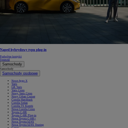
Napęd hybrydowy typu plug-in
Podwójne korzyści
Sprawdź
Samochody
Samochody
Samochody osobowe
Nowe Aygo X
Yaris
GR Yaris
Yaris Cross
Nowy Yaris Cross
Nowy Urban Cruiser
Corolla Hatchback
Corolla Sedan
Corolla TS Kombi
Nowa Corolla Cross
Toyota C-HR
Toyota C-HR Plug-in
Nowa Toyota C-HR+
Nowa Toyota bZ4X
Nowa Toyota bZ4X Touring
Camry