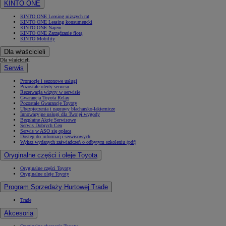
KINTO ONE
KINTO ONE Leasing niższych rat
KINTO ONE Leasing konsumencki
KINTO ONE Najem
KINTO ONE Zarządzanie flotą
KINTO Mobility
Dla właścicieli
Dla właścicieli
Serwis
Promocje i sezonowe usługi
Pozostałe oferty serwisu
Rezerwacja wizyty w serwisie
Gwarancja Toyota Relax
Pozostałe Gwarancje Toyoty
Ubezpieczenia i naprawy blacharsko-lakiernicze
Innowacyjne usługi dla Twojej wygody
Bezpłatne Akcje Serwisowe
Serwis Dobrych Cen
Serwis w ASO się opłaca
Dostęp do informacji serwisowych
Wykaz wydanych zaświadczeń o odbytym szkoleniu (pdf)
Oryginalne części i oleje Toyota
Oryginalne części Toyoty
Oryginalne oleje Toyoty
Program Sprzedaży Hurtowej Trade
Trade
Akcesoria