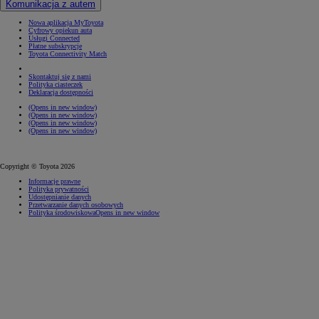
Komunikacja z autem
Nowa aplikacja MyToyota
Cyfrowy opiekun auta
Usługi Connected
Płatne subskrypcje
Toyota Connectivity Match
Skontaktuj się z nami
Polityka ciasteczek
Deklaracja dostępności
(Opens in new window)
(Opens in new window)
(Opens in new window)
(Opens in new window)
Copyright © Toyota 2026
Informacje prawne
Polityka prywatności
Udostępnianie danych
Przetwarzanie danych osobowych
Polityka środowiskowa
Opens in new window