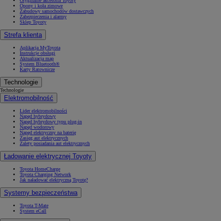
Oryginalne akcesoria Toyoty
Opony i koła zimowe
Zabudowy samochodów dostawczych
Zabezpieczenia i alarmy
Sklep Toyoty
Strefa klienta
Aplikacja MyToyota
Instrukcje obsługi
Aktualizacja map
System Bluetooth®
Karty Ratownicze
Technologie
Technologie
Elektromobilność
Lider elektromobilności
Napęd hybrydowy
Napęd hybrydowy typu plug-in
Napęd wodorowy
Napęd elektryczny na baterię
Zasięg aut elektrycznych
Zalety posiadania aut elektrycznych
Ładowanie elektrycznej Toyoty
Toyota HomeCharge
Toyota Charging Network
Jak naładować elektryczną Toyotę?
Systemy bezpieczeństwa
Toyota T-Mate
System eCall