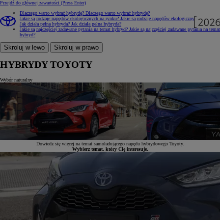
Przejdź do głównej zawartości
(Press Enter)
Dlaczego warto wybrać hybrydę?
Dlaczego warto wybrać hybrydę?
Jakie są rodzaje napędów ekologicznych na rynku?
Jakie są rodzaje napędów ekologicznych na rynku?
Jak działa pełna hybryda?
Jak działa pełna hybryda?
Jakie są najczęściej zadawane pytania na temat hybryd?
Jakie są najczęściej zadawane pytania na temat
hybryd?
Skroluj w lewo
Skroluj w prawo
HYBRYDY TOYOTY
Wybór naturalny
Dowiedz się więcej na temat samoładującego napędu hybrydowego Toyoty.
Wybierz temat, który Cię interesuje.