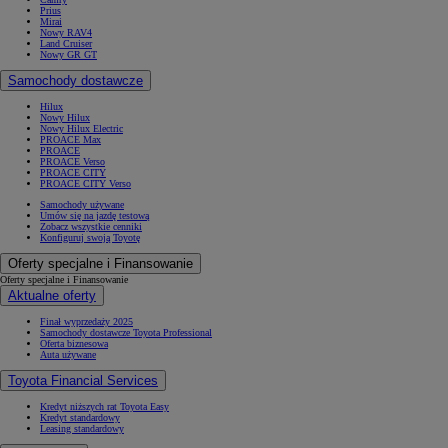
Prius
Mirai
Nowy RAV4
Land Cruiser
Nowy GR GT
Samochody dostawcze
Hilux
Nowy Hilux
Nowy Hilux Electric
PROACE Max
PROACE
PROACE Verso
PROACE CITY
PROACE CITY Verso
Samochody używane
Umów się na jazdę testową
Zobacz wszystkie cenniki
Konfiguruj swoją Toyotę
Oferty specjalne i Finansowanie
Oferty specjalne i Finansowanie
Aktualne oferty
Finał wyprzedaży 2025
Samochody dostawcze Toyota Professional
Oferta biznesowa
Auta używane
Toyota Financial Services
Kredyt niższych rat Toyota Easy
Kredyt standardowy
Leasing standardowy