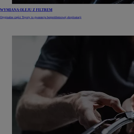
WYMIANA OLEJU Z FILTREM
Oryginalne części Toyoty to gwarancja bezproblemowej eksploatacji