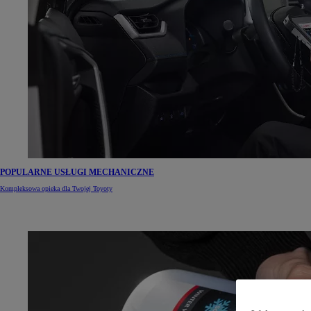
POPULARNE USŁUGI MECHANICZNE
Kompleksowa opieka dla Twojej Toyoty