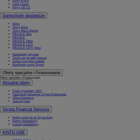
Nowy RAV4
Land Cruiser
Nowy GR GT
Samochody dostawcze
Hilux
Nowy Hilux
Nowy Hilux Electric
PROACE Max
PROACE
PROACE Verso
PROACE CITY
PROACE CITY Verso
Samochody używane
Umów się na jazdę testową
Zobacz wszystkie cenniki
Konfiguruj swoją Toyotę
Oferty specjalne i Finansowanie
Oferty specjalne i Finansowanie
Aktualne oferty
Finał wyprzedaży 2025
Samochody dostawcze Toyota Professional
Oferta biznesowa
Auta używane
Toyota Financial Services
Kredyt niższych rat Toyota Easy
Kredyt standardowy
Leasing standardowy
KINTO ONE