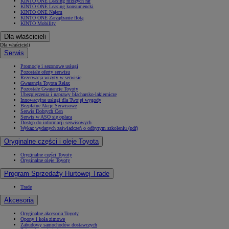
KINTO ONE Leasing niższych rat
KINTO ONE Leasing konsumencki
KINTO ONE Najem
KINTO ONE Zarządzanie flotą
KINTO Mobility
Dla właścicieli
Dla właścicieli
Serwis
Promocje i sezonowe usługi
Pozostałe oferty serwisu
Rezerwacja wizyty w serwisie
Gwarancja Toyota Relax
Pozostałe Gwarancje Toyoty
Ubezpieczenia i naprawy blacharsko-lakiernicze
Innowacyjne usługi dla Twojej wygody
Bezpłatne Akcje Serwisowe
Serwis Dobrych Cen
Serwis w ASO się opłaca
Dostęp do informacji serwisowych
Wykaz wydanych zaświadczeń o odbytym szkoleniu (pdf)
Oryginalne części i oleje Toyota
Oryginalne części Toyoty
Oryginalne oleje Toyoty
Program Sprzedaży Hurtowej Trade
Trade
Akcesoria
Oryginalne akcesoria Toyoty
Opony i koła zimowe
Zabudowy samochodów dostawczych