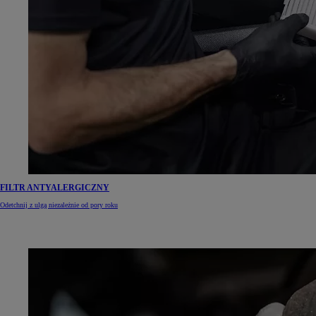
FILTR ANTYALERGICZNY
Odetchnij z ulgą niezależnie od pory roku