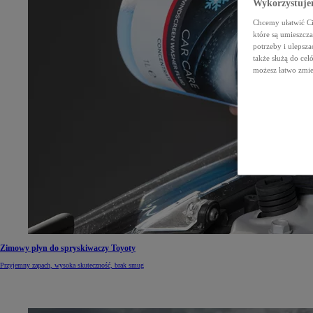
Wykorzystujem
Chcemy ułatwić Ci 
które są umieszcz
potrzeby i ulepsza
także służą do ce
możesz łatwo zmien
Zimowy płyn do spryskiwaczy Toyoty
Przyjemny zapach, wysoka skuteczność, brak smug