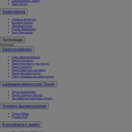
Zabezpieczenia i alarmy
Sklep Toyoty
Strefa klienta
Aplikacja MyToyota
Instrukcje obsługi
Aktualizacja map
System Bluetooth®
Karty Ratownicze
Technologie
Technologie
Elektromobilność
Lider elektromobilności
Napęd hybrydowy
Napęd hybrydowy typu plug-in
Napęd wodorowy
Napęd elektryczny na baterię
Zasięg aut elektrycznych
Zalety posiadania aut elektrycznych
Ładowanie elektrycznej Toyoty
Toyota HomeCharge
Toyota Charging Network
Jak naładować elektryczną Toyotę?
Systemy bezpieczeństwa
Toyota T-Mate
System eCall
Komunikacja z autem