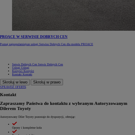
PROACE W SERWISIE DOBRYCH CEN
Poznaj najpopularniejsze usługi Serwisu Dobrych Cen dla modelu PROACE
Serwis Dobrych Cen
Serwis Dobrych Cen
Usługi
Usługi
Korzyści
Korzyści
Kontakt
Kontakt
Skroluj w lewo
Skroluj w prawo
SPRAWDŹ OFERTĘ
Kontakt
Zapraszamy Państwa do kontaktu z wybranym Autoryzowanym
Dilerem Toyoty
Autoryzowany Diler Toyoty pozostaje do dyspozycji, oferując:
Opony i kompletne koła