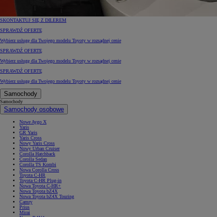
SKONTAKTUJ SIĘ Z DILEREM
SPRAWDŹ OFERTĘ
Wybierz usługę dla Twojego modelu Toyoty w rozsądnej cenie
SPRAWDŹ OFERTĘ
Wybierz usługę dla Twojego modelu Toyoty w rozsądnej cenie
SPRAWDŹ OFERTĘ
Wybierz usługę dla Twojego modelu Toyoty w rozsądnej cenie
Samochody
Samochody
Samochody osobowe
Nowe Aygo X
Yaris
GR Yaris
Yaris Cross
Nowy Yaris Cross
Nowy Urban Cruiser
Corolla Hatchback
Corolla Sedan
Corolla TS Kombi
Nowa Corolla Cross
Toyota C-HR
Toyota C-HR Plug-in
Nowa Toyota C-HR+
Nowa Toyota bZ4X
Nowa Toyota bZ4X Touring
Camry
Prius
Mirai