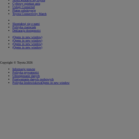
Nowa aplikacja MyToyota
Cyfrowy opiekun auta
Usługi Connected
Płatne subskrypcje
Toyota Connectivity Match
Skontaktuj się z nami
Polityka ciasteczek
Deklaracja dostępności
(Opens in new window)
(Opens in new window)
(Opens in new window)
(Opens in new window)
Copyright © Toyota 2026
Informacje prawne
Polityka prywatności
Udostępnianie danych
Przetwarzanie danych osobowych
Polityka środowiskowa
Opens in new window