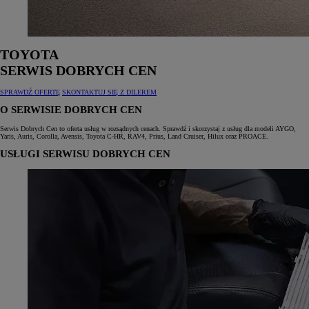
TOYOTA
SERWIS DOBRYCH CEN
SPRAWDŹ OFERTĘ
SKONTAKTUJ SIĘ Z DILEREM
O SERWISIE DOBRYCH CEN
Serwis Dobrych Cen to oferta usług w rozsądnych cenach. Sprawdź i skorzystaj z usług dla modeli AYGO,
Yaris, Auris, Corolla, Avensis, Toyota C‑HR, RAV4, Prius, Land Cruiser, Hilux oraz PROACE.
USŁUGI SERWISU DOBRYCH CEN