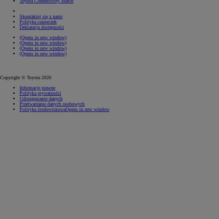
Toyota Connectivity Match
Skontaktuj się z nami
Polityka ciasteczek
Deklaracja dostępności
(Opens in new window)
(Opens in new window)
(Opens in new window)
(Opens in new window)
Copyright © Toyota 2026
Informacje prawne
Polityka prywatności
Udostępnianie danych
Przetwarzanie danych osobowych
Polityka środowiskowa
Opens in new window