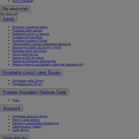
KINTO Mobility
Dla właścicieli
Dla właścicieli
Serwis
Promocje i sezonowe usługi
Pozostałe oferty serwisu
Rezerwacja wizyty w serwisie
Gwarancja Toyota Relax
Pozostałe Gwarancje Toyoty
Ubezpieczenia i naprawy blacharsko-lakiernicze
Innowacyjne usługi dla Twojej wygody
Bezpłatne Akcje Serwisowe
Serwis Dobrych Cen
Serwis w ASO się opłaca
Dostęp do informacji serwisowych
Wykaz wydanych zaświadczeń o odbytym szkoleniu (pdf)
Oryginalne części i oleje Toyota
Oryginalne części Toyoty
Oryginalne oleje Toyoty
Program Sprzedaży Hurtowej Trade
Trade
Akcesoria
Oryginalne akcesoria Toyoty
Opony i koła zimowe
Zabudowy samochodów dostawczych
Zabezpieczenia i alarmy
Sklep Toyoty
Strefa klienta