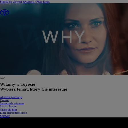
Przejdź do głównej zawartości
(Press Enter)
0:32 / 1:34
Witamy w Toyocie
Wybierz temat, który Cię interesuje
Aktualne promocje
Cenniki
Samochody używane
Serwis Toyoty
Oferta dla firm
Lider elektromobilności
Sprawdź