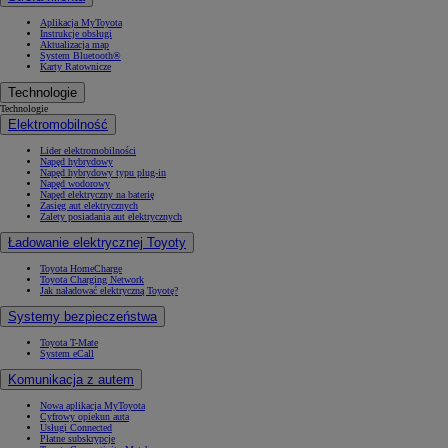
Aplikacja MyToyota
Instrukcje obsługi
Aktualizacja map
System Bluetooth®
Karty Ratownicze
Technologie
Technologie
Elektromobilność
Lider elektromobilności
Napęd hybrydowy
Napęd hybrydowy typu plug-in
Napęd wodorowy
Napęd elektryczny na baterię
Zasięg aut elektrycznych
Zalety posiadania aut elektrycznych
Ładowanie elektrycznej Toyoty
Toyota HomeCharge
Toyota Charging Network
Jak naładować elektryczną Toyotę?
Systemy bezpieczeństwa
Toyota T-Mate
System eCall
Komunikacja z autem
Nowa aplikacja MyToyota
Cyfrowy opiekun auta
Usługi Connected
Płatne subskrypcje