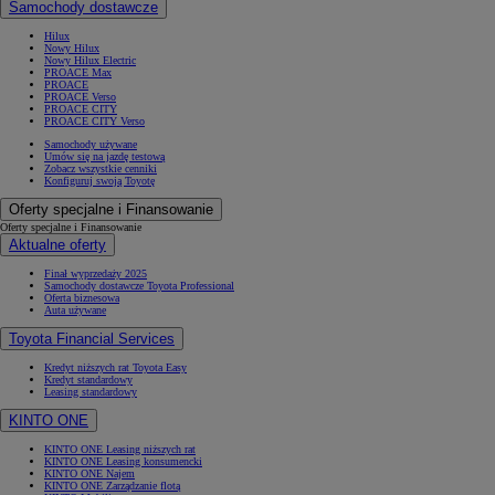
Samochody dostawcze
Hilux
Nowy Hilux
Nowy Hilux Electric
PROACE Max
PROACE
PROACE Verso
PROACE CITY
PROACE CITY Verso
Samochody używane
Umów się na jazdę testową
Zobacz wszystkie cenniki
Konfiguruj swoją Toyotę
Oferty specjalne i Finansowanie
Oferty specjalne i Finansowanie
Aktualne oferty
Finał wyprzedaży 2025
Samochody dostawcze Toyota Professional
Oferta biznesowa
Auta używane
Toyota Financial Services
Kredyt niższych rat Toyota Easy
Kredyt standardowy
Leasing standardowy
KINTO ONE
KINTO ONE Leasing niższych rat
KINTO ONE Leasing konsumencki
KINTO ONE Najem
KINTO ONE Zarządzanie flotą