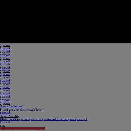
Sprawdź
Sprawdź
Sprawdź
Sprawdź
Sprawdź
Sprawdź
Sprawdź
Sprawdź
Sprawdź
Sprawdź
Sprawdź
Sprawdź
Sprawdź
Sprawdź
Sprawdź
Sprawdź
Sprawdź
Sprawdź
Sprawdź
Toyota Professional
Poznaj gamę aut dostawczych Toyoty
Sprawdź
Toyota Mobility
Oferta modeli wyposażonych w udogodnienia dla osób niepełnosprawnych
Sprawdź
5/22