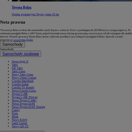
Toyota Relax
Opieka gwarancyjna Toyoty przez 10 lat
Nota prawna
*Gwarancja Relax to oferta dla samochodów marki Toyota w wieku do 10 lat i z przebiegiem do 185 000 km (co wystąpi najpierw). Po
wykonaniu przeglądu Relax w ASO Toyota, pojazd otrzymuje nową ochronę gwarancyjną, zazwyczaj na rok lub wymagany dla modelu
interwał. Ważność gwarancji Toyota Relax można cyklicznie przedłużać przy kolejnych przeglądach Relax. Sprawdź warunki
programu na:
www.toyota.pl/relax
Samochody
Samochody
Samochody osobowe
Nowe Aygo X
Yaris
GR Yaris
Yaris Cross
Nowy Yaris Cross
Nowy Urban Cruiser
Corolla Hatchback
Corolla Sedan
Corolla TS Kombi
Nowa Corolla Cross
Toyota C-HR
Toyota C-HR Plug-in
Nowa Toyota C-HR+
Nowa Toyota bZ4X
Nowa Toyota bZ4X Touring
Camry
Prius
Mirai
Nowy RAV4
Land Cruiser
Nowy GR GT