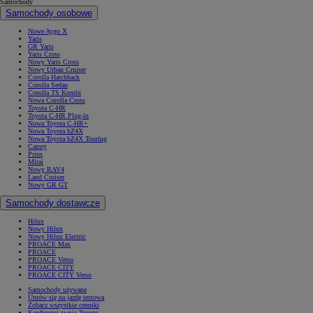
Samochody
Samochody osobowe
Nowe Aygo X
Yaris
GR Yaris
Yaris Cross
Nowy Yaris Cross
Nowy Urban Cruiser
Corolla Hatchback
Corolla Sedan
Corolla TS Kombi
Nowa Corolla Cross
Toyota C-HR
Toyota C-HR Plug-in
Nowa Toyota C-HR+
Nowa Toyota bZ4X
Nowa Toyota bZ4X Touring
Camry
Prius
Mirai
Nowy RAV4
Land Cruiser
Nowy GR GT
Samochody dostawcze
Hilux
Nowy Hilux
Nowy Hilux Electric
PROACE Max
PROACE
PROACE Verso
PROACE CITY
PROACE CITY Verso
Samochody używane
Umów się na jazdę testową
Zobacz wszystkie cenniki
Konfiguruj swoją Toyotę