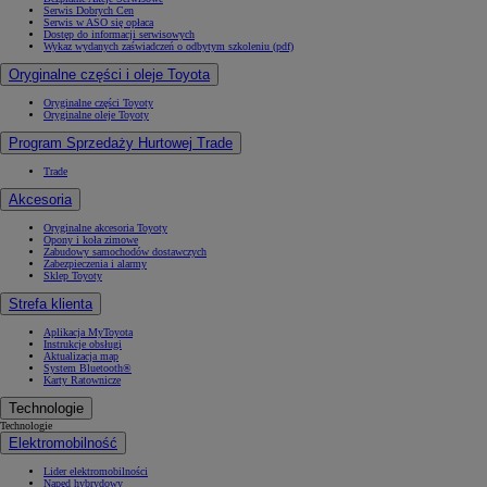
Serwis Dobrych Cen
Serwis w ASO się opłaca
Dostęp do informacji serwisowych
Wykaz wydanych zaświadczeń o odbytym szkoleniu (pdf)
Oryginalne części i oleje Toyota
Oryginalne części Toyoty
Oryginalne oleje Toyoty
Program Sprzedaży Hurtowej Trade
Trade
Akcesoria
Oryginalne akcesoria Toyoty
Opony i koła zimowe
Zabudowy samochodów dostawczych
Zabezpieczenia i alarmy
Sklep Toyoty
Strefa klienta
Aplikacja MyToyota
Instrukcje obsługi
Aktualizacja map
System Bluetooth®
Karty Ratownicze
Technologie
Technologie
Elektromobilność
Lider elektromobilności
Napęd hybrydowy