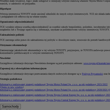
Wszelkie znaki towarowe, logo i znaki usługowe w niniejszej witrynie stanowią własność Toyota Motor Corpo
trzecich, w zależności od przypadku.
Hiperłącze
Witryna internetowa TOYOTY może zawierać odnośniki do innych witryn internetowych. TCE nie składa żadneg
i przeglądanie ich odbywa się na własne ryzyko.
Ograniczenie odpowiedzialności
TCE wyraźnie odrzuca wszelką odpowiedzialność za wszelkie szkody bezpośrednie, pośrednie, incydentalne l
urządzeniu lub z Twojego oparcia się o informacje, uzyskane za pośrednictwem witryny internetowej TOYOTY.
Uaktualnienie polityki
TCE zastrzega sobie prawo do uaktualnienia tej polityki w dowolnym czasie, stosownie do potrzeb handlowych.
Otrzymane rekomendacje
Zamieszczając jakiekolwiek rekomendacje w tej witrynie TOYOTY, przyjmujesz, że TOYOTA zachowuje prawo, 
komunikatów publikowanych w witrynie internetowej TOYOTY.
Newsletter
Szczegółowe informacje dotyczące Newslettera dostępne są pod poniższym adresem:
www.toyota.pl/kontakt/new
Zapoznaj się z obowiązkiem informacyjnym
Szczegółowe informacje dotyczące przetwarzania danych osobowych dostępne są w
Polityce Prywatności
oraz I
Od
81 900 zł
Strategia podatkowa
Yaris Cross
Informacja o realizowanej strategii podatkowej Toyota Motor Poland Sp. z o.o. za rok podatkowy 2021/2022
HYBRID
(Opens in new window)
Informacja o realizowanej strategii podatkowej Toyota Motor Poland Sp. z o.o. za rok podatkowy 2020/2021
(O
Informacja o realizowanej strategii podatkowej Toyota Toyota Central Europe Sp. z o. o. za rok podatkowy 20
Informacja o realizowanej strategii podatkowej Toyota Toyota Central Europe Sp. z o. o. za rok podatkowy 20
Samochody