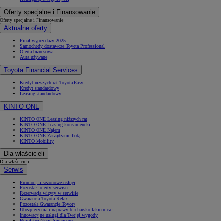
Oferty specjalne i Finansowanie
Oferty specjalne i Finansowanie
Aktualne oferty
Finał wyprzedaży 2025
Samochody dostawcze Toyota Professional
Oferta biznesowa
Auta używane
Toyota Financial Services
Kredyt niższych rat Toyota Easy
Kredyt standardowy
Leasing standardowy
KINTO ONE
KINTO ONE Leasing niższych rat
KINTO ONE Leasing konsumencki
KINTO ONE Najem
KINTO ONE Zarządzanie flotą
KINTO Mobility
Dla właścicieli
Dla właścicieli
Serwis
Promocje i sezonowe usługi
Pozostałe oferty serwisu
Rezerwacja wizyty w serwisie
Gwarancja Toyota Relax
Pozostałe Gwarancje Toyoty
Ubezpieczenia i naprawy blacharsko-lakiernicze
Innowacyjne usługi dla Twojej wygody
Bezpłatne Akcje Serwisowe