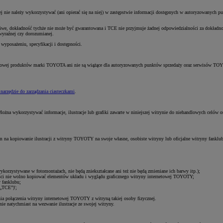
tej nie należy wykorzystywać (ani opierać się na niej) w zastępstwie informacji dostępnych w autoryzowanych p
iwe, dokładność tychże nie może być gwarantowana i TCE nie przyjmuje żadnej odpowiedzialności za dokładnoś
 wyraźnej czy dorozumianej.
yposażeniu, specyfikacji i dostępności.
y handlowej produktów marki TOYOTA ani nie są wiążące dla autoryzowanych punktów sprzedaży oraz serwisów
 narzędzie do zarządzania ciasteczkami
.
. Można wykorzystywać informacje, ilustracje lub grafiki zawarte w niniejszej witrynie do niehandlowych celów
ym na kopiowanie ilustracji z witryny TOYOTY na swoje własne, osobiste witryny lub oficjalne witryny fankl
wykorzystywane w fotomontażach, nie będą zniekształcane ani też nie będą zmieniane ich barwy itp.);
ści nie wolno kopiować elementów układu i wyglądu graficznego witryny internetowej TOYOTY;
y fanklubu;
(„TCE”)';
nia połączenia witryny internetowej TOYOTY z witryną takiej osoby fizycznej.
 natychmiast na wezwanie ilustracje ze swojej witryny.