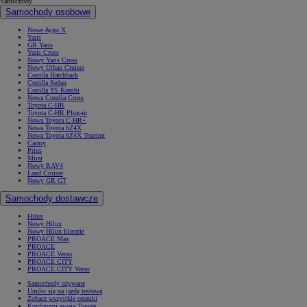
Samochody
Samochody osobowe
Nowe Aygo X
Yaris
GR Yaris
Yaris Cross
Nowy Yaris Cross
Nowy Urban Cruiser
Corolla Hatchback
Corolla Sedan
Corolla TS Kombi
Nowa Corolla Cross
Toyota C-HR
Toyota C-HR Plug-in
Nowa Toyota C-HR+
Nowa Toyota bZ4X
Nowa Toyota bZ4X Touring
Camry
Prius
Mirai
Nowy RAV4
Land Cruiser
Nowy GR GT
Samochody dostawcze
Hilux
Nowy Hilux
Nowy Hilux Electric
PROACE Max
PROACE
PROACE Verso
PROACE CITY
PROACE CITY Verso
Samochody używane
Umów się na jazdę testową
Zobacz wszystkie cenniki
Konfiguruj swoją Toyotę