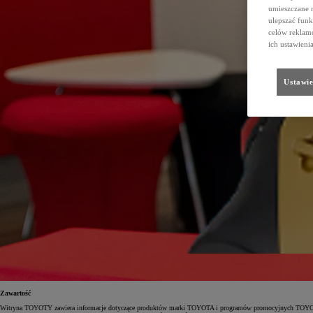
umieszczane 
ulepszać funk
celów reklamo
ich ustawieni
Ustawie
Zawartość
Witryna TOYOTY zawiera informacje dotyczące produktów marki TOYOTA i programów promocyjnych TOYOTY. P