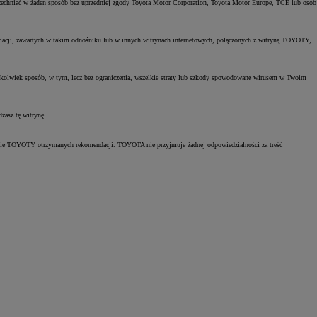
wszechniać w żaden sposób bez uprzedniej zgody Toyota Motor Corporation, Toyota Motor Europe, TCE lub osób
rmacji, zawartych w takim odnośniku lub w innych witrynach internetowych, połączonych z witryną TOYOTY,
ikolwiek sposób, w tym, lecz bez ograniczenia, wszelkie straty lub szkody spowodowane wirusem w Twoim
zasz tę witrynę.
rynie TOYOTY otrzymanych rekomendacji. TOYOTA nie przyjmuje żadnej odpowiedzialności za treść