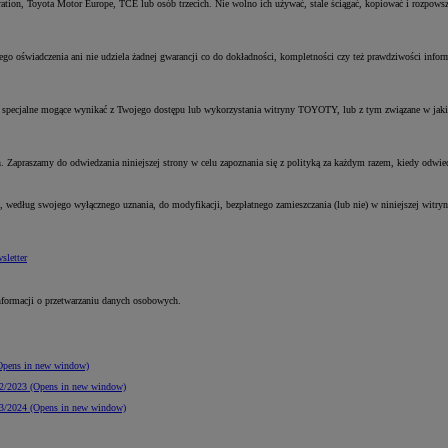
ration, Toyota Motor Europe, TCE lub osób trzecich. Nie wolno ich używać, stale ściągać, kopiować i rozpo
o oświadczenia ani nie udziela żadnej gwarancji co do dokładności, kompletności czy też prawdziwości info
ub specjalne mogące wynikać z Twojego dostępu lub wykorzystania witryny TOYOTY, lub z tym związane w jak
 Zapraszamy do odwiedzania niniejszej strony w celu zapoznania się z polityką za każdym razem, kiedy odwied
według swojego wyłącznego uznania, do modyfikacji, bezpłatnego zamieszczania (lub nie) w niniejszej wit
sletter
nformacji o przetwarzaniu danych osobowych.
pens in new window)
22/2023
(Opens in new window)
23/2024
(Opens in new window)