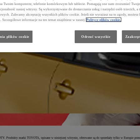
na Twoim komputerze, telefonie komórkowym lub tablecie. Pomagają one nam zrozumieć Twoje 
cjonalność naszej witryny. Są wykorzystywane do dostarczania usług i narzędzi osób trzecich, a 
wych. Zalecamy akceptację wszystkich plików cookie. Jeżeli nie wyrażasz na to zgody, możesz 
a. Szczegółowe informacje na ten temat znajdziesz w naszej
Polityce plików cookie.
nia plików cookie
Odrzuć wszystkie
Zaakcept
rodukty marki TOYOTA, opisane w niniejszej witrynie, oferowane są do sprzedaży tylko w Europie przez 