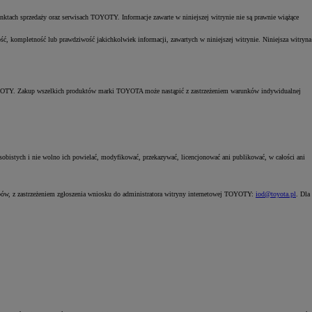
unktach sprzedaży oraz serwisach TOYOTY. Informacje zawarte w niniejszej witrynie nie są prawnie wiążące
ć, kompletność lub prawdziwość jakichkolwiek informacji, zawartych w niniejszej witrynie. Niniejsza witryna
 TOYOTY. Zakup wszelkich produktów marki TOYOTA może nastąpić z zastrzeżeniem warunków indywidualnej
 osobistych i nie wolno ich powielać, modyfikować, przekazywać, licencjonować ani publikować, w całości ani
ubów, z zastrzeżeniem zgłoszenia wniosku do administratora witryny internetowej TOYOTY:
iod@toyota.pl
. Dla