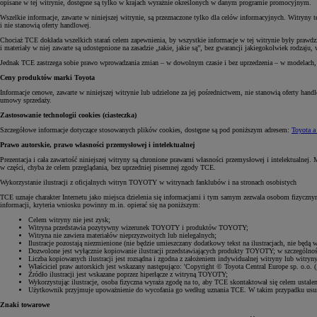
opisane w tej witrynie, dostępne są tylko w krajach wyraźnie określonych w danym programie promocyjnym.
Wszelkie informacje, zawarte w niniejszej witrynie, są przeznaczone tylko dla celów informacyjnych. Witryny 
i nie stanowią oferty handlowej.
Chociaż TCE dokłada wszelkich starań celem zapewnienia, by wszystkie informacje w tej witrynie były prawdz
i materiały w niej zawarte są udostępnione na zasadzie „takie, jakie są”, bez gwarancji jakiegokolwiek rodzaju,
Jednak TCE zastrzega sobie prawo wprowadzania zmian – w dowolnym czasie i bez uprzedzenia – w modelach, w
Ceny produktów marki Toyota
Informacje cenowe, zawarte w niniejszej witrynie lub udzielone za jej pośrednictwem, nie stanowią ofert
umowy sprzedaży.
Zastosowanie technologii cookies (ciasteczka)
Szczegółowe informacje dotyczące stosowanych plików cookies, dostępne są pod poniższym adresem:
Toyota a
Prawo autorskie, prawo własności przemysłowej i intelektualnej
Prezentacja i cała zawartość niniejszej witryny są chronione prawami własności przemysłowej i intelektualnej
w części, chyba że celem przeglądania, bez uprzedniej pisemnej zgody TCE.
Wykorzystanie ilustracji z oficjalnych witryn TOYOTY w witrynach fanklubów i na stronach osobistych
TCE uznaje charakter Internetu jako miejsca dzielenia się informacjami i tym samym zezwala osobom fizyczn
informacji, kryteria wniosku powinny m.in. opierać się na poniższym:
Celem witryny nie jest zysk;
Witryna przedstawia pozytywny wizerunek TOYOTY i produktów TOYOTY;
Witryna nie zawiera materiałów nieprzyzwoitych lub nielegalnych;
Ilustracje pozostają niezmienione (nie będzie umieszczany dodatkowy tekst na ilustracjach, nie będą 
Dozwolone jest wyłącznie kopiowanie ilustracji przedstawiających produkty TOYOTY; w szczególno
Liczba kopiowanych ilustracji jest rozsądna i zgodna z założeniem indywidualnej witryny lub witryn
Właściciel praw autorskich jest wskazany następująco: 'Copyright © Toyota Central Europe sp. o.o. 
Źródło ilustracji jest wskazane poprzez hiperłącze z witryną TOYOTY;
Wykorzystując ilustracje, osoba fizyczna wyraża zgodę na to, aby TCE skontaktował się celem ustale
Użytkownik przyjmuje upoważnienie do wycofania go według uznania TCE. W takim przypadku usunie
Znaki towarowe