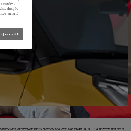
potrzeby i
także służą do
łatwo zmienić
uj wszystkie
odpowiednie autoryzowane punkty sprzedaży detalicznej oraz serwisy TOYOTY, a programy promocyjne,