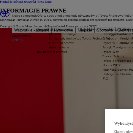
Przejdź do głównej zawartości
(Press Enter)
INFORMACJE PRAWNE
Nowe samochody
Oferty specjalne
Samochody używane
Świat Toyoty
Finansowanie
Ser
Odwiedzając i użytkując witrynę TOYOTY, przyjmujesz niniejszą politykę bez ograniczeń lub zastrzeżeń. Dlat
Copyright © Toyota Motor Europe lub Toyota Central Europe sp. z o.o. („TCE”)
Sprawdź aktualne oferty
Świat Toyoty
Oferta dla firm
Ser
Wszystkie kategorie
Hybrydowe
Miejskie
Sportowe
Elektryc
Aktualne promocje
Dlaczego Toyota?
Toyota Financial 
Nowe Aygo X
Samochody dostawcze Toyota Professional
O Toyocie
Kredyt n
HYBRID
Oferta biznesowa
Toyota w Europie
Kredyt s
Auta używane
Fabryki Toyoty
Leasing 
Rok potęgi 8 premier
Toyota Way
Toyota Mobility
Toyota a środowisko
Norma WLTP
Klub Rekordowych Pr
Historyczne Modele
FAQ
Wykorzystu
Chcemy ułatwi