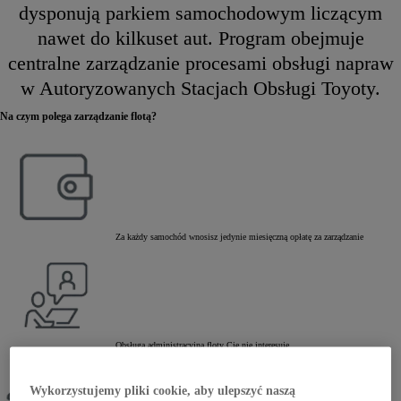
dysponują parkiem samochodowym liczącym
nawet do kilkuset aut. Program obejmuje
centralne zarządzanie procesami obsługi napraw
w Autoryzowanych Stacjach Obsługi Toyoty.
Na czym polega zarządzanie flotą?
Za każdy samochód wnosisz jedynie miesięczną opłatę za zarządzanie
Obsługa administracyjna floty Cię nie interesuje
Wykorzystujemy pliki cookie, aby ulepszyć naszą