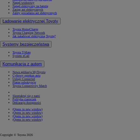
Napęd wodorowy
Napęd elektryczny na baterię
Zasięg aut elektrycznych
Zalety posiadania aut elektrycznych
Ładowanie elektrycznej Toyoty
Toyota HomeCharge
Toyota Charging Network
Jak naładować elektryczną Toyotę?
Systemy bezpieczeństwa
Toyota T-Mate
System eCall
Komunikacja z autem
Nowa aplikacja MyToyota
Cyfrowy opiekun auta
Usługi Connected
Płatne subskrypcje
Toyota Connectivity Match
Skontaktuj się z nami
Polityka ciasteczek
Deklaracja dostępności
(Opens in new window)
(Opens in new window)
(Opens in new window)
(Opens in new window)
Copyright © Toyota 2026