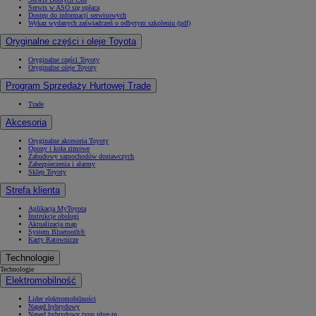
Serwis w ASO się opłaca
Dostęp do informacji serwisowych
Wykaz wydanych zaświadczeń o odbytym szkoleniu (pdf)
Oryginalne części i oleje Toyota
Oryginalne części Toyoty
Oryginalne oleje Toyoty
Program Sprzedaży Hurtowej Trade
Trade
Akcesoria
Oryginalne akcesoria Toyoty
Opony i koła zimowe
Zabudowy samochodów dostawczych
Zabezpieczenia i alarmy
Sklep Toyoty
Strefa klienta
Aplikacja MyToyota
Instrukcje obsługi
Aktualizacja map
System Bluetooth®
Karty Ratownicze
Technologie
Technologie
Elektromobilność
Lider elektromobilności
Napęd hybrydowy
Napęd hybrydowy typu plug-in