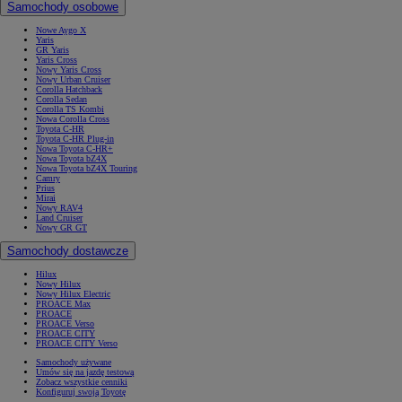
Samochody osobowe
Nowe Aygo X
Yaris
GR Yaris
Yaris Cross
Nowy Yaris Cross
Nowy Urban Cruiser
Corolla Hatchback
Corolla Sedan
Corolla TS Kombi
Nowa Corolla Cross
Toyota C-HR
Toyota C-HR Plug-in
Nowa Toyota C-HR+
Nowa Toyota bZ4X
Nowa Toyota bZ4X Touring
Camry
Prius
Mirai
Nowy RAV4
Land Cruiser
Nowy GR GT
Samochody dostawcze
Hilux
Nowy Hilux
Nowy Hilux Electric
PROACE Max
PROACE
PROACE Verso
PROACE CITY
PROACE CITY Verso
Samochody używane
Umów się na jazdę testową
Zobacz wszystkie cenniki
Konfiguruj swoją Toyotę