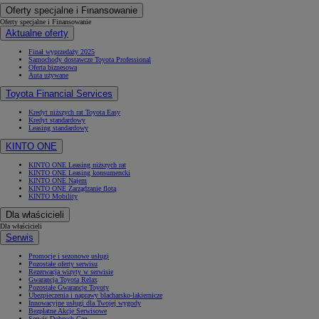
Oferty specjalne i Finansowanie
Oferty specjalne i Finansowanie
Aktualne oferty
Finał wyprzedaży 2025
Samochody dostawcze Toyota Professional
Oferta biznesowa
Auta używane
Toyota Financial Services
Kredyt niższych rat Toyota Easy
Kredyt standardowy
Leasing standardowy
KINTO ONE
KINTO ONE Leasing niższych rat
KINTO ONE Leasing konsumencki
KINTO ONE Najem
KINTO ONE Zarządzanie flotą
KINTO Mobility
Dla właścicieli
Dla właścicieli
Serwis
Promocje i sezonowe usługi
Pozostałe oferty serwisu
Rezerwacja wizyty w serwisie
Gwarancja Toyota Relax
Pozostałe Gwarancje Toyoty
Ubezpieczenia i naprawy blacharsko-lakiernicze
Innowacyjne usługi dla Twojej wygody
Bezpłatne Akcje Serwisowe
Serwis Dobrych Cen