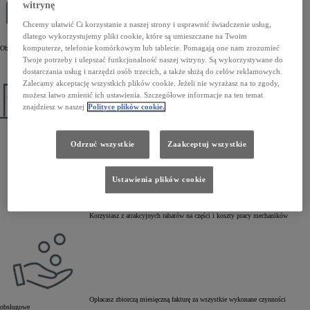
witrynę
Chcemy ułatwić Ci korzystanie z naszej strony i usprawnić świadczenie usług,
dlatego wykorzystujemy pliki cookie, które są umieszczane na Twoim
Korzystasz z kompleksowej obsługi serwisowej w Autoryzowanych Stacjach
komputerze, telefonie komórkowym lub tablecie. Pomagają one nam zrozumieć
Obsługi Toyoty
Twoje potrzeby i ulepszać funkcjonalność naszej witryny. Są wykorzystywane do
dostarczania usług i narzędzi osób trzecich, a także służą do celów reklamowych.
Zalecamy akceptację wszystkich plików cookie. Jeżeli nie wyrażasz na to zgody,
możesz łatwo zmienić ich ustawienia. Szczegółowe informacje na ten temat
znajdziesz w naszej
Polityce plików cookie.
Autoryzujesz naprawy powyżej ustalonej kwoty
Odrzuć wszystkie
Zaakceptuj wszystkie
Ustawienia plików cookie
Korzystasz z atrakcyjnych rabatów na części i koszty pracy mechaników
Opłacasz zbiorczą miesięczną fakturę za wszystkie wykonane czynności
obsługowe