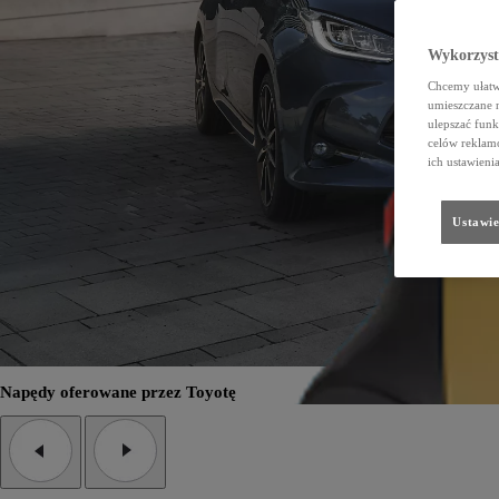
Wykorzystu
Chcemy ułatwi
umieszczane 
ulepszać funk
celów reklamo
ich ustawieni
Ustawie
Napędy oferowane przez Toyotę