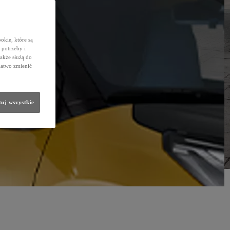
okie, które są
potrzeby i
także służą do
łatwo zmienić
uj wszystkie