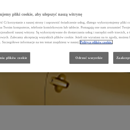
jemy pliki cookie, aby ulepszyć naszą witrynę
ć Ci korzystanie z naszej strony i usprawnić świadczenie usług, dlatego wykorzystujemy pliki co
na Twoim komputerze, telefonie komórkowym lub tablecie. Pomagają one nam zrozumieć Twoje 
cjonalność naszej witryny. Są wykorzystywane do dostarczania usług i narzędzi osób trzecich, a 
wych. Zalecamy akceptację wszystkich plików cookie. Jeżeli nie wyrażasz na to zgody, możesz 
a. Szczegółowe informacje na ten temat znajdziesz w naszej
Polityce plików cookie.
nia plików cookie
Odrzuć wszystkie
Zaakcept