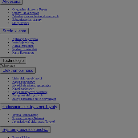
Akcesoria
Oryginalne akcesoria Toyoty
Opony i koła zimowe
Zabudowy samochodów dostawczych
Zabezpieczenia i alarmy
Sklep Toyoty
Strefa klienta
Aplikacja MyToyota
Instrukcje obsługi
Aktualizacja map
System Bluetooth®
Karty Ratownicze
Technologie
Technologie
Elektromobilność
Lider elektromobilności
Napęd hybrydowy
Napęd hybrydowy typu plug-in
Napęd wodorowy
Napęd elektryczny na baterię
Zasięg aut elektrycznych
Zalety posiadania aut elektrycznych
Ładowanie elektrycznej Toyoty
Toyota HomeCharge
Toyota Charging Network
Jak naładować elektryczną Toyotę?
Systemy bezpieczeństwa
Toyota T-Mate