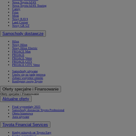
Nowa Toyota bZ4X
Nowa Toyota bZ4X Touring
Camry
Prius
Mirai
Nowy RAV4
Land Cruiser
Nowy GR GT
Samochody dostawcze
Hilux
Nowy Hilux
Nowy Hilux Electric
PROACE Max
PROACE
PROACE Verso
PROACE CITY
PROACE CITY Verso
Samochody używane
Umów się na jazdę testową
Zobacz wszystkie cenniki
Konfiguruj swoją Toyotę
Oferty specjalne i Finansowanie
Oferty specjalne i Finansowanie
Aktualne oferty
Finał wyprzedaży 2025
Samochody dostawcze Toyota Professional
Oferta biznesowa
Auta używane
Toyota Financial Services
Kredyt niższych rat Toyota Easy
Kredyt standardowy