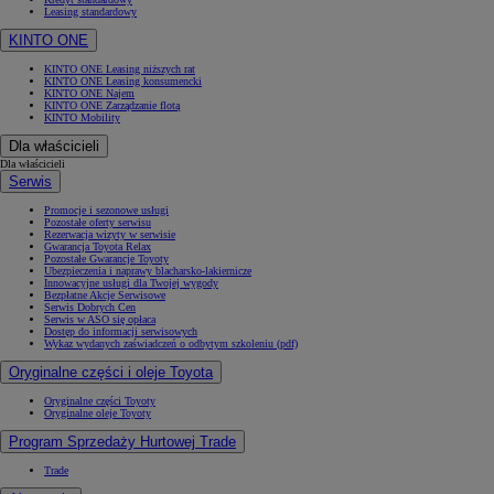
Leasing standardowy
KINTO ONE
KINTO ONE Leasing niższych rat
KINTO ONE Leasing konsumencki
KINTO ONE Najem
KINTO ONE Zarządzanie flotą
KINTO Mobility
Dla właścicieli
Dla właścicieli
Serwis
Promocje i sezonowe usługi
Pozostałe oferty serwisu
Rezerwacja wizyty w serwisie
Gwarancja Toyota Relax
Pozostałe Gwarancje Toyoty
Ubezpieczenia i naprawy blacharsko-lakiernicze
Innowacyjne usługi dla Twojej wygody
Bezpłatne Akcje Serwisowe
Serwis Dobrych Cen
Serwis w ASO się opłaca
Dostęp do informacji serwisowych
Wykaz wydanych zaświadczeń o odbytym szkoleniu (pdf)
Oryginalne części i oleje Toyota
Oryginalne części Toyoty
Oryginalne oleje Toyoty
Program Sprzedaży Hurtowej Trade
Trade