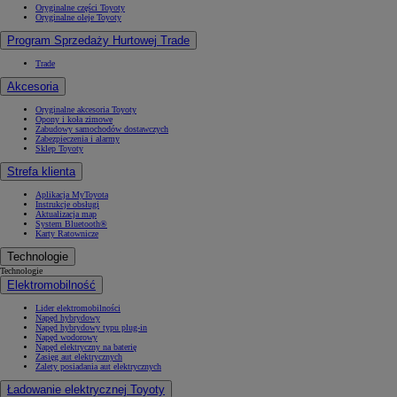
Oryginalne części Toyoty
Oryginalne oleje Toyoty
Program Sprzedaży Hurtowej Trade
Trade
Akcesoria
Oryginalne akcesoria Toyoty
Opony i koła zimowe
Zabudowy samochodów dostawczych
Zabezpieczenia i alarmy
Sklep Toyoty
Strefa klienta
Aplikacja MyToyota
Instrukcje obsługi
Aktualizacja map
System Bluetooth®
Karty Ratownicze
Technologie
Technologie
Elektromobilność
Lider elektromobilności
Napęd hybrydowy
Napęd hybrydowy typu plug-in
Napęd wodorowy
Napęd elektryczny na baterię
Zasięg aut elektrycznych
Zalety posiadania aut elektrycznych
Ładowanie elektrycznej Toyoty