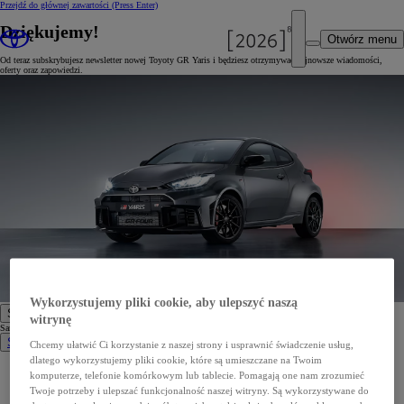
Przejdź do głównej zawartości
(Press Enter)
Dziękujemy!
Otwórz menu
Od teraz subskrybujesz newsletter nowej Toyoty GR Yaris i będziesz otrzymywać najnowsze wiadomości,
oferty oraz zapowiedzi.
Wykorzystujemy pliki cookie, aby ulepszyć naszą
Samochody
witrynę
Samochody
Samochody osobowe
Chcemy ułatwić Ci korzystanie z naszej strony i usprawnić świadczenie usług,
dlatego wykorzystujemy pliki cookie, które są umieszczane na Twoim
Nowe Aygo X
komputerze, telefonie komórkowym lub tablecie. Pomagają one nam zrozumieć
Yaris
GR Yaris
Twoje potrzeby i ulepszać funkcjonalność naszej witryny. Są wykorzystywane do
Yaris Cross