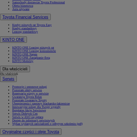
Samochody dostawcze Toyota Professional
Oferta biznesowa
Auta używane
Toyota Financial Services
Kredyt niższych rat Toyota Easy
Kredyt standardowy
Leasing standardowy
KINTO ONE
KINTO ONE Leasing niższych rat
KINTO ONE Leasing konsumencki
KINTO ONE Najem
KINTO ONE Zarządzanie flotą
KINTO Mobility
Dla właścicieli
Dla właścicieli
Serwis
Promocje i sezonowe usługi
Pozostałe oferty serwisu
Rezerwacja wizyty w serwisie
Gwarancja Toyota Relax
Pozostałe Gwarancje Toyoty
Ubezpieczenia i naprawy blacharsko-lakiernicze
Innowacyjne usługi dla Twojej wygody
Bezpłatne Akcje Serwisowe
Serwis Dobrych Cen
Serwis w ASO się opłaca
Dostęp do informacji serwisowych
Wykaz wydanych zaświadczeń o odbytym szkoleniu (pdf)
Oryginalne części i oleje Toyota