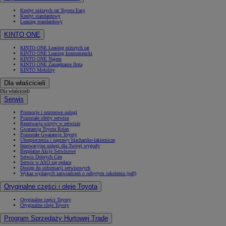
Kredyt niższych rat Toyota Easy
Kredyt standardowy
Leasing standardowy
KINTO ONE
KINTO ONE Leasing niższych rat
KINTO ONE Leasing konsumencki
KINTO ONE Najem
KINTO ONE Zarządzanie flotą
KINTO Mobility
Dla właścicieli
Dla właścicieli
Serwis
Promocje i sezonowe usługi
Pozostałe oferty serwisu
Rezerwacja wizyty w serwisie
Gwarancja Toyota Relax
Pozostałe Gwarancje Toyoty
Ubezpieczenia i naprawy blacharsko-lakiernicze
Innowacyjne usługi dla Twojej wygody
Bezpłatne Akcje Serwisowe
Serwis Dobrych Cen
Serwis w ASO się opłaca
Dostęp do informacji serwisowych
Wykaz wydanych zaświadczeń o odbytym szkoleniu (pdf)
Oryginalne części i oleje Toyota
Oryginalne części Toyoty
Oryginalne oleje Toyoty
Program Sprzedaży Hurtowej Trade