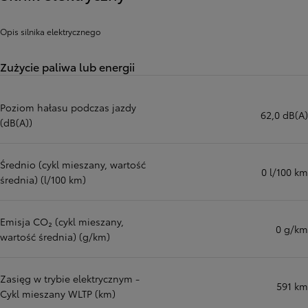
Opis silnika elektrycznego
Zużycie paliwa lub energii
Poziom hałasu podczas jazdy
62,0 dB(A)
(dB(A))
Średnio (cykl mieszany, wartość
0 l/100 km
średnia) (l/100 km)
Emisja CO₂ (cykl mieszany,
0 g/km
wartość średnia) (g/km)
Zasięg w trybie elektrycznym -
591 km
Cykl mieszany WLTP (km)