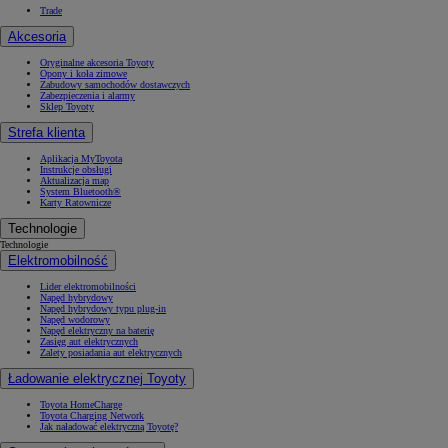
Trade
Akcesoria
Oryginalne akcesoria Toyoty
Opony i koła zimowe
Zabudowy samochodów dostawczych
Zabezpieczenia i alarmy
Sklep Toyoty
Strefa klienta
Aplikacja MyToyota
Instrukcje obsługi
Aktualizacja map
System Bluetooth®
Karty Ratownicze
Technologie
Technologie
Elektromobilność
Lider elektromobilności
Napęd hybrydowy
Napęd hybrydowy typu plug-in
Napęd wodorowy
Napęd elektryczny na baterię
Zasięg aut elektrycznych
Zalety posiadania aut elektrycznych
Ładowanie elektrycznej Toyoty
Toyota HomeCharge
Toyota Charging Network
Jak naładować elektryczną Toyotę?