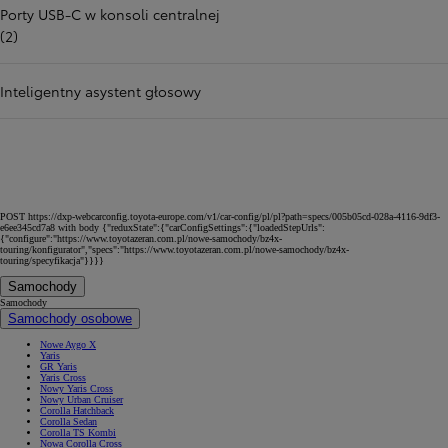
Porty USB-C w konsoli centralnej
(2)
Inteligentny asystent głosowy
POST https://dxp-webcarconfig.toyota-europe.com/v1/car-config/pl/pl?path=specs/005b05cd-028a-4116-9df3-
e6ee345cd7a8 with body {"reduxState":{"carConfigSettings":{"loadedStepUrls":
{"configure":"https://www.toyotazeran.com.pl/nowe-samochody/bz4x-
touring/konfigurator","specs":"https://www.toyotazeran.com.pl/nowe-samochody/bz4x-
touring/specyfikacja"}}}}
Samochody
Samochody
Samochody osobowe
Nowe Aygo X
Yaris
GR Yaris
Yaris Cross
Nowy Yaris Cross
Nowy Urban Cruiser
Corolla Hatchback
Corolla Sedan
Corolla TS Kombi
Nowa Corolla Cross