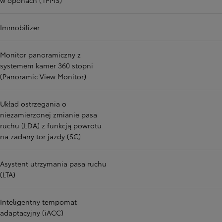
w oponach (TPMS)
Immobilizer
Monitor panoramiczny z
systemem kamer 360 stopni
(Panoramic View Monitor)
Układ ostrzegania o
niezamierzonej zmianie pasa
ruchu (LDA) z funkcją powrotu
na zadany tor jazdy (SC)
Asystent utrzymania pasa ruchu
(LTA)
Inteligentny tempomat
adaptacyjny (iACC)