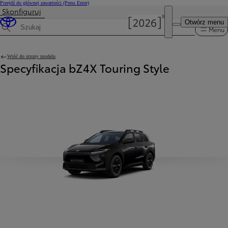
Przejdź do głównej zawartości
(Press Enter)
Skonfiguruj
Otwórz menu
Menu
Wyszukaj dane techniczne
Wróć do strony modelu
Specyfikacja bZ4X Touring Style