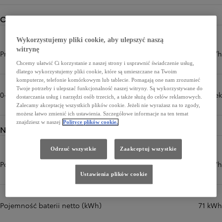
Osiągi
Wykorzystujemy pliki cookie, aby ulepszyć naszą
witrynę
Prędkość maksymalna (km/h)
160 km/h
Chcemy ułatwić Ci korzystanie z naszej strony i usprawnić świadczenie usług,
dlatego wykorzystujemy pliki cookie, które są umieszczane na Twoim
komputerze, telefonie komórkowym lub tablecie. Pomagają one nam zrozumieć
Twoje potrzeby i ulepszać funkcjonalność naszej witryny. Są wykorzystywane do
0-100 km/h (sek)
7,3 sek
dostarczania usług i narzędzi osób trzecich, a także służą do celów reklamowych.
Zalecamy akceptację wszystkich plików cookie. Jeżeli nie wyrażasz na to zgody,
możesz łatwo zmienić ich ustawienia. Szczegółowe informacje na ten temat
znajdziesz w naszej
Polityce plików cookie.
Napęd
Odrzuć wszystkie
Zaakceptuj wszystkie
Pojemność baterii (kWh)
74,7 kWh
Ustawienia plików cookie
Pojemność baterii netto (kWh)
71 kWh