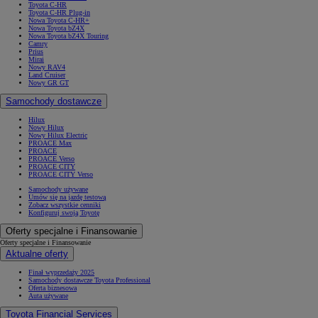
Toyota C-HR
Toyota C-HR Plug-in
Nowa Toyota C-HR+
Nowa Toyota bZ4X
Nowa Toyota bZ4X Touring
Camry
Prius
Mirai
Nowy RAV4
Land Cruiser
Nowy GR GT
Samochody dostawcze
Hilux
Nowy Hilux
Nowy Hilux Electric
PROACE Max
PROACE
PROACE Verso
PROACE CITY
PROACE CITY Verso
Samochody używane
Umów się na jazdę testową
Zobacz wszystkie cenniki
Konfiguruj swoją Toyotę
Oferty specjalne i Finansowanie
Oferty specjalne i Finansowanie
Aktualne oferty
Finał wyprzedaży 2025
Samochody dostawcze Toyota Professional
Oferta biznesowa
Auta używane
Toyota Financial Services