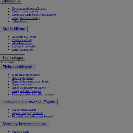
Akcesoria
Oryginalne akcesoria Toyoty
Opony i koła zimowe
Zabudowy samochodów dostawczych
Zabezpieczenia i alarmy
Sklep Toyoty
Strefa klienta
Aplikacja MyToyota
Instrukcje obsługi
Aktualizacja map
System Bluetooth®
Karty Ratownicze
Technologie
Technologie
Elektromobilność
Lider elektromobilności
Napęd hybrydowy
Napęd hybrydowy typu plug-in
Napęd wodorowy
Napęd elektryczny na baterię
Zasięg aut elektrycznych
Zalety posiadania aut elektrycznych
Ładowanie elektrycznej Toyoty
Toyota HomeCharge
Toyota Charging Network
Jak naładować elektryczną Toyotę?
Systemy bezpieczeństwa
Toyota T-Mate