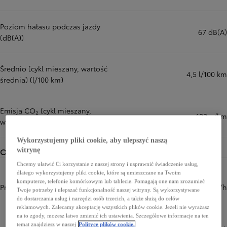
Poziom hałasu podczas jazdy
67 dB(A)
(dB(A))
Średnio (cykl mieszany, wartość
4,5 l/100 km
średnia) (l/100 km)
Emisja CO₂ (cykl mieszany,
102 g/km
wartość średnia) (g/km)
Wykorzystujemy pliki cookie, aby ulepszyć naszą
Osiągi
witrynę
Chcemy ułatwić Ci korzystanie z naszej strony i usprawnić świadczenie usług,
dlatego wykorzystujemy pliki cookie, które są umieszczane na Twoim
komputerze, telefonie komórkowym lub tablecie. Pomagają one nam zrozumieć
Prędkość maksymalna (km/h)
180 km/h
Twoje potrzeby i ulepszać funkcjonalność naszej witryny. Są wykorzystywane
do dostarczania usług i narzędzi osób trzecich, a także służą do celów
reklamowych. Zalecamy akceptację wszystkich plików cookie. Jeżeli nie wyrażasz
na to zgody, możesz łatwo zmienić ich ustawienia. Szczegółowe informacje na ten
temat znajdziesz w naszej
Polityce plików cookie.