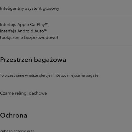
Inteligentny asystent głosowy
Interfejs Apple CarPlay™,
interfejs Android Auto™
(połączenie bezprzewodowe)
Przestrzeń bagażowa
To przestronne wnętrze oferuje mnóstwo miejsca na bagaże.
Czarne relingi dachowe
Ochrona
Zabezpieczenie auta