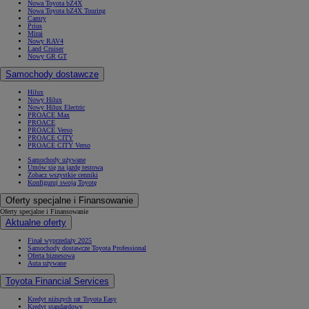
Nowa Toyota bZ4X
Nowa Toyota bZ4X Touring
Camry
Prius
Mirai
Nowy RAV4
Land Cruiser
Nowy GR GT
Samochody dostawcze
Hilux
Nowy Hilux
Nowy Hilux Electric
PROACE Max
PROACE
PROACE Verso
PROACE CITY
PROACE CITY Verso
Samochody używane
Umów się na jazdę testową
Zobacz wszystkie cenniki
Konfiguruj swoją Toyotę
Oferty specjalne i Finansowanie
Oferty specjalne i Finansowanie
Aktualne oferty
Finał wyprzedaży 2025
Samochody dostawcze Toyota Professional
Oferta biznesowa
Auta używane
Toyota Financial Services
Kredyt niższych rat Toyota Easy
Kredyt standardowy