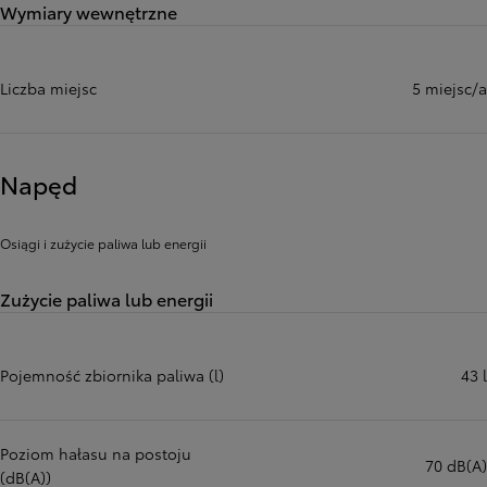
Wymiary wewnętrzne
Liczba miejsc
5 miejsc/a
Napęd
Osiągi i zużycie paliwa lub energii
Zużycie paliwa lub energii
Pojemność zbiornika paliwa (l)
43 l
Poziom hałasu na postoju
70 dB(A)
(dB(A))