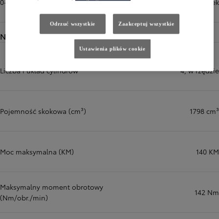
0-100 km/h (sek)
9,4 sek
Odrzuć wszystkie
Zaakceptuj wszystkie
Napęd
Ustawienia plików cookie
Liczba i układ cylindrów
4, w rzędzie
Pojemność skokowa (cm³)
1798 cm³
Moc maksymalna (KM)
140 KM
Maksymalny moment obrotowy
142 Nm
(Nm/obr./min)