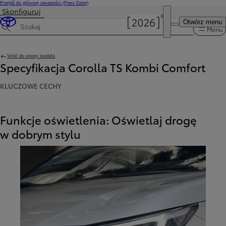
Przejdź do głównej zawartości
(Press Enter)
Skonfiguruj
Otwórz menu
Menu
Wyszukaj dane techniczne
Wróć do strony modelu
Specyfikacja Corolla TS Kombi Comfort
KLUCZOWE CECHY
Funkcje oświetlenia: Oświetlaj drogę
w dobrym stylu