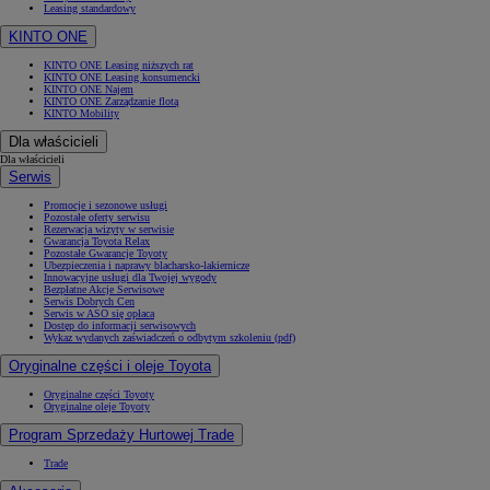
Leasing standardowy
KINTO ONE
KINTO ONE Leasing niższych rat
KINTO ONE Leasing konsumencki
KINTO ONE Najem
KINTO ONE Zarządzanie flotą
KINTO Mobility
Dla właścicieli
Dla właścicieli
Serwis
Promocje i sezonowe usługi
Pozostałe oferty serwisu
Rezerwacja wizyty w serwisie
Gwarancja Toyota Relax
Pozostałe Gwarancje Toyoty
Ubezpieczenia i naprawy blacharsko-lakiernicze
Innowacyjne usługi dla Twojej wygody
Bezpłatne Akcje Serwisowe
Serwis Dobrych Cen
Serwis w ASO się opłaca
Dostęp do informacji serwisowych
Wykaz wydanych zaświadczeń o odbytym szkoleniu (pdf)
Oryginalne części i oleje Toyota
Oryginalne części Toyoty
Oryginalne oleje Toyoty
Program Sprzedaży Hurtowej Trade
Trade