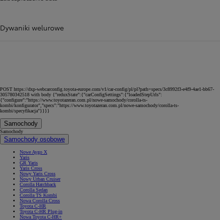
Dywaniki welurowe
POST https://dxp-webcarconfig.toyota-europe.com/v1/car-config/pl/pl?path=specs/3c8992f3-e4f9-4ae1-bb67-
305780342518 with body {"reduxState":{"carConfigSettings":{"loadedStepUrls":
{"configure":"https://www.toyotazeran.com.pl/nowe-samochody/corolla-ts-
kombi/konfigurator","specs":"https://www.toyotazeran.com.pl/nowe-samochody/corolla-ts-
kombi/specyfikacja"}}}}
Samochody
Samochody
Samochody osobowe
Nowe Aygo X
Yaris
GR Yaris
Yaris Cross
Nowy Yaris Cross
Nowy Urban Cruiser
Corolla Hatchback
Corolla Sedan
Corolla TS Kombi
Nowa Corolla Cross
Toyota C-HR
Toyota C-HR Plug-in
Nowa Toyota C-HR+