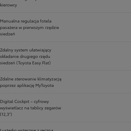
kierowcy
Manualna regulacja fotela
pasażera w pierwszym rzędzie
siedzeń
Zdalny system ułatwiający
składanie drugiego rzędu
siedzeń (Toyota Easy Flat)
Zdalne sterowanie klimatyzacją
poprzez aplikację MyToyota
Digital Cockpit – cyfrowy
wyświetlacz na tablicy zegarów
(12,3")
Lusterko wsteczne z ręczną