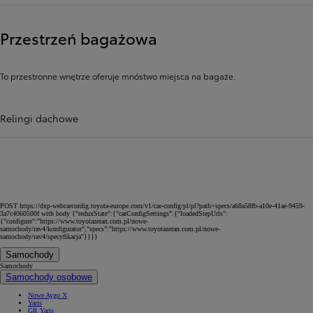
Przestrzeń bagażowa
To przestronne wnętrze oferuje mnóstwo miejsca na bagaże.
Relingi dachowe
POST https://dxp-webcarconfig.toyota-europe.com/v1/car-config/pl/pl?path=specs/a68a58fb-a10e-41ae-9459-
3a7c4060500f with body {"reduxState":{"carConfigSettings":{"loadedStepUrls":
{"configure":"https://www.toyotazeran.com.pl/nowe-
samochody/rav4/konfigurator","specs":"https://www.toyotazeran.com.pl/nowe-
samochody/rav4/specyfikacja"}}}}
Samochody
Samochody
Samochody osobowe
Nowe Aygo X
Yaris
GR Yaris