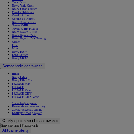
Yaris Cross
Nowy Yaris Cross
Nowy Urban Cruiser
Corolla Hatchback
Corolla Sedan
Corolla TS Kombi
Nowa Corolla Cross
Toyota C-HR
Toyota C-HR Plug-in
Nowa Toyota C-HR+
Nowa Toyota bZ4X
Nowa Toyota bZ4X Touring
Camry
Prius
Mirai
Nowy RAV4
Land Cruiser
Nowy GR GT
Samochody dostawcze
Hilux
Nowy Hilux
Nowy Hilux Electric
PROACE Max
PROACE
PROACE Verso
PROACE CITY
PROACE CITY Verso
Samochody używane
Umów się na jazdę testową
Zobacz wszystkie cenniki
Konfiguruj swoją Toyotę
Oferty specjalne i Finansowanie
Oferty specjalne i Finansowanie
Aktualne oferty