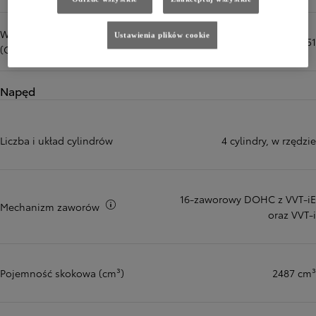
Współczynnik oporu powietrza
Ustawienia plików cookie
0,351
(Cx)
Napęd
Liczba i układ cylindrów
4 cylindry, w rzędzie
16-zaworowy DOHC z VVT-iE
Więcej informacji
Mechanizm zaworów
oraz VVT-i
Pojemność skokowa (cm³)
2487 cm³