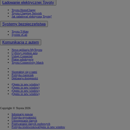
Ładowanie elektrycznej Toyoty
Toyota HomeCharge
Toyota Charging Network
Jak naładować elektryczną Toyotę?
Systemy bezpieczeństwa
Toyota T-Mate
System eCall
Komunikacja z autem
Nowa aplikacja MyToyota
Cyfrowy opiekun auta
Usługi Connected
Płatne subskrypcje
Toyota Connectivity Match
Skontaktuj się z nami
Polityka ciasteczek
Deklaracja dostępności
(Opens in new window)
(Opens in new window)
(Opens in new window)
(Opens in new window)
Copyright © Toyota 2026
Informacje prawne
Polityka prywatności
Udostępnianie danych
Przetwarzanie danych osobowych
Polityka środowiskowa
Opens in new window