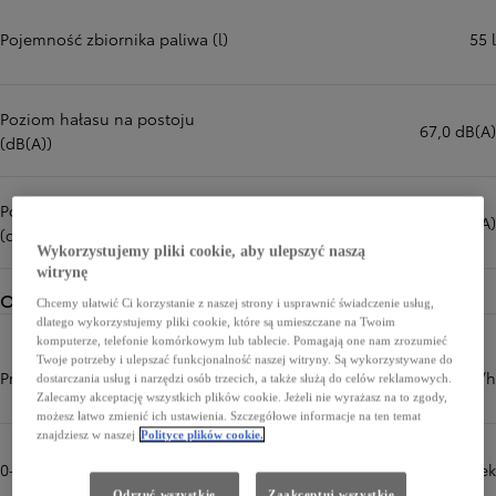
Pojemność zbiornika paliwa (l)
55 l
Poziom hałasu na postoju
67,0 dB(A)
(dB(A))
Poziom hałasu podczas jazdy
64,0 dB(A)
(dB(A))
Wykorzystujemy pliki cookie, aby ulepszyć naszą
witrynę
Osiągi
Chcemy ułatwić Ci korzystanie z naszej strony i usprawnić świadczenie usług,
dlatego wykorzystujemy pliki cookie, które są umieszczane na Twoim
komputerze, telefonie komórkowym lub tablecie. Pomagają one nam zrozumieć
Twoje potrzeby i ulepszać funkcjonalność naszej witryny. Są wykorzystywane do
Prędkość maksymalna (km/h)
180 km/h
dostarczania usług i narzędzi osób trzecich, a także służą do celów reklamowych.
Zalecamy akceptację wszystkich plików cookie. Jeżeli nie wyrażasz na to zgody,
możesz łatwo zmienić ich ustawienia. Szczegółowe informacje na ten temat
znajdziesz w naszej
Polityce plików cookie.
0-100 km/h (sek)
8 sek
Odrzuć wszystkie
Zaakceptuj wszystkie