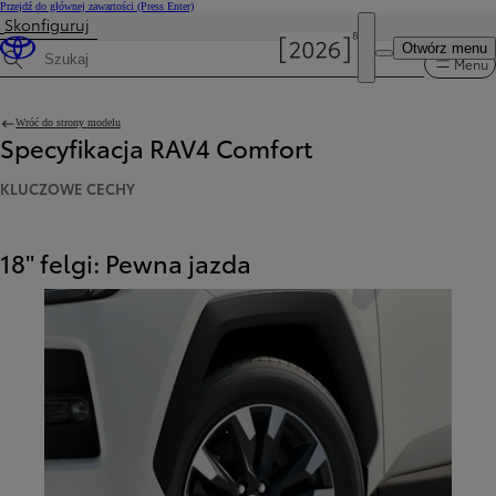
Przejdź do głównej zawartości
(Press Enter)
Skonfiguruj
Otwórz menu
Menu
Wyszukaj dane techniczne
Wróć do strony modelu
Specyfikacja RAV4 Comfort
KLUCZOWE CECHY
18" felgi: Pewna jazda