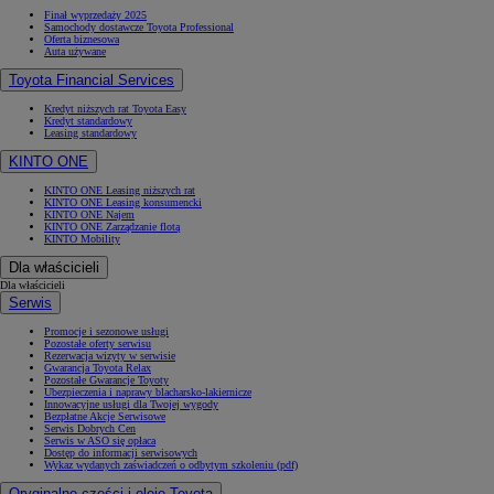
Finał wyprzedaży 2025
Samochody dostawcze Toyota Professional
Oferta biznesowa
Auta używane
Toyota Financial Services
Kredyt niższych rat Toyota Easy
Kredyt standardowy
Leasing standardowy
KINTO ONE
KINTO ONE Leasing niższych rat
KINTO ONE Leasing konsumencki
KINTO ONE Najem
KINTO ONE Zarządzanie flotą
KINTO Mobility
Dla właścicieli
Dla właścicieli
Serwis
Promocje i sezonowe usługi
Pozostałe oferty serwisu
Rezerwacja wizyty w serwisie
Gwarancja Toyota Relax
Pozostałe Gwarancje Toyoty
Ubezpieczenia i naprawy blacharsko-lakiernicze
Innowacyjne usługi dla Twojej wygody
Bezpłatne Akcje Serwisowe
Serwis Dobrych Cen
Serwis w ASO się opłaca
Dostęp do informacji serwisowych
Wykaz wydanych zaświadczeń o odbytym szkoleniu (pdf)
Oryginalne części i oleje Toyota