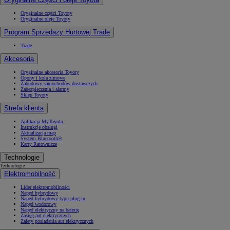
Oryginalne części Toyoty
Oryginalne oleje Toyoty
Program Sprzedaży Hurtowej Trade
Trade
Akcesoria
Oryginalne akcesoria Toyoty
Opony i koła zimowe
Zabudowy samochodów dostawczych
Zabezpieczenia i alarmy
Sklep Toyoty
Strefa klienta
Aplikacja MyToyota
Instrukcje obsługi
Aktualizacja map
System Bluetooth®
Karty Ratownicze
Technologie
Technologie
Elektromobilność
Lider elektromobilności
Napęd hybrydowy
Napęd hybrydowy typu plug-in
Napęd wodorowy
Napęd elektryczny na baterię
Zasięg aut elektrycznych
Zalety posiadania aut elektrycznych