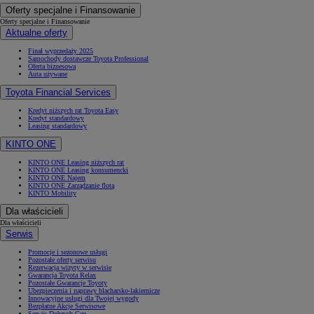
Oferty specjalne i Finansowanie
Oferty specjalne i Finansowanie
Aktualne oferty
Finał wyprzedaży 2025
Samochody dostawcze Toyota Professional
Oferta biznesowa
Auta używane
Toyota Financial Services
Kredyt niższych rat Toyota Easy
Kredyt standardowy
Leasing standardowy
KINTO ONE
KINTO ONE Leasing niższych rat
KINTO ONE Leasing konsumencki
KINTO ONE Najem
KINTO ONE Zarządzanie flotą
KINTO Mobility
Dla właścicieli
Dla właścicieli
Serwis
Promocje i sezonowe usługi
Pozostałe oferty serwisu
Rezerwacja wizyty w serwisie
Gwarancja Toyota Relax
Pozostałe Gwarancje Toyoty
Ubezpieczenia i naprawy blacharsko-lakiernicze
Innowacyjne usługi dla Twojej wygody
Bezpłatne Akcje Serwisowe
Serwis Dobrych Cen