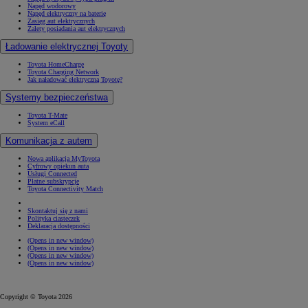
Napęd wodorowy
Napęd elektryczny na baterię
Zasięg aut elektrycznych
Zalety posiadania aut elektrycznych
Ładowanie elektrycznej Toyoty
Toyota HomeCharge
Toyota Charging Network
Jak naładować elektryczną Toyotę?
Systemy bezpieczeństwa
Toyota T-Mate
System eCall
Komunikacja z autem
Nowa aplikacja MyToyota
Cyfrowy opiekun auta
Usługi Connected
Płatne subskrypcje
Toyota Connectivity Match
Skontaktuj się z nami
Polityka ciasteczek
Deklaracja dostępności
(Opens in new window)
(Opens in new window)
(Opens in new window)
(Opens in new window)
Copyright © Toyota 2026