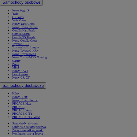
Samochody osobowe
Nowe Aygo X
Yaris
GR Yaris
Yaris Cross
Nowy Yaris Cross
Nowy Urban Cruiser
Corolla Hatchback
Corolla Sedan
Corolla TS Kombi
Nowa Corolla Cross
Toyota C-HR
Toyota C-HR Plug-in
Nowa Toyota C-HR+
Nowa Toyota bZ4X
Nowa Toyota bZ4X Touring
Camry
Prius
Mirai
Nowy RAV4
Land Cruiser
Nowy GR GT
Samochody dostawcze
Hilux
Nowy Hilux
Nowy Hilux Electric
PROACE Max
PROACE
PROACE Verso
PROACE CITY
PROACE CITY Verso
Samochody używane
Umów się na jazdę testową
Zobacz wszystkie cenniki
Konfiguruj swoją Toyotę