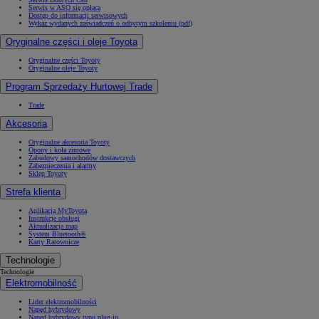
Serwis w ASO się opłaca
Dostęp do informacji serwisowych
Wykaz wydanych zaświadczeń o odbytym szkoleniu (pdf)
Oryginalne części i oleje Toyota
Oryginalne części Toyoty
Oryginalne oleje Toyoty
Program Sprzedaży Hurtowej Trade
Trade
Akcesoria
Oryginalne akcesoria Toyoty
Opony i koła zimowe
Zabudowy samochodów dostawczych
Zabezpieczenia i alarmy
Sklep Toyoty
Strefa klienta
Aplikacja MyToyota
Instrukcje obsługi
Aktualizacja map
System Bluetooth®
Karty Ratownicze
Technologie
Technologie
Elektromobilność
Lider elektromobilności
Napęd hybrydowy
Napęd hybrydowy typu plug-in