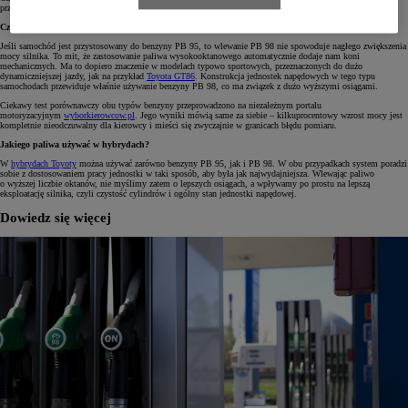
przypadkach.
Czy samochód ma większą moc po zatankowaniu benzyny PB 98?
Jeśli samochód jest przystosowany do benzyny PB 95, to wlewanie PB 98 nie spowoduje nagłego zwiększenia
mocy silnika. To mit, że zastosowanie paliwa wysokooktanowego automatycznie dodaje nam koni
mechanicznych. Ma to dopiero znaczenie w modelach typowo sportowych, przeznaczonych do dużo
dynamiczniejszej jazdy, jak na przykład
Toyota GT86
. Konstrukcja jednostek napędowych w tego typu
samochodach przewiduje właśnie używanie benzyny PB 98, co ma związek z dużo wyższymi osiągami.
Ciekawy test porównawczy obu typów benzyny przeprowadzono na niezależnym portalu
motoryzacyjnym
wyborkierowcow.pl
. Jego wyniki mówią same za siebie – kilkuprocentowy wzrost mocy jest
kompletnie nieodczuwalny dla kierowcy i mieści się zwyczajnie w granicach błędu pomiaru.
Jakiego paliwa używać w hybrydach?
W
hybrydach Toyoty
można używać zarówno benzyny PB 95, jak i PB 98. W obu przypadkach system poradzi
sobie z dostosowaniem pracy jednostki w taki sposób, aby była jak najwydajniejsza. Wlewając paliwo
o wyższej liczbie oktanów, nie myślimy zatem o lepszych osiągach, a wpływamy po prostu na lepszą
eksploatację silnika, czyli czystość cylindrów i ogólny stan jednostki napędowej.
Dowiedz się więcej