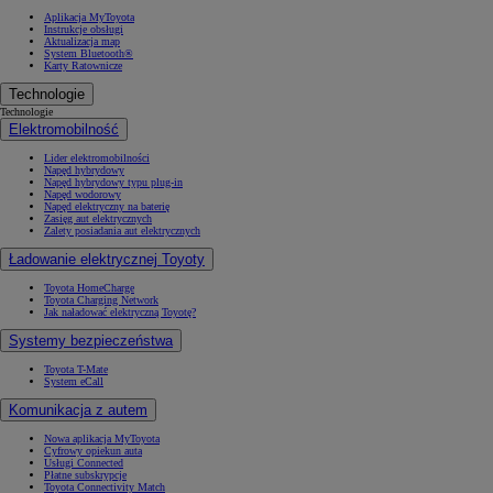
Aplikacja MyToyota
Instrukcje obsługi
Aktualizacja map
System Bluetooth®
Karty Ratownicze
Technologie
Technologie
Elektromobilność
Lider elektromobilności
Napęd hybrydowy
Napęd hybrydowy typu plug-in
Napęd wodorowy
Napęd elektryczny na baterię
Zasięg aut elektrycznych
Zalety posiadania aut elektrycznych
Ładowanie elektrycznej Toyoty
Toyota HomeCharge
Toyota Charging Network
Jak naładować elektryczną Toyotę?
Systemy bezpieczeństwa
Toyota T-Mate
System eCall
Komunikacja z autem
Nowa aplikacja MyToyota
Cyfrowy opiekun auta
Usługi Connected
Płatne subskrypcje
Toyota Connectivity Match