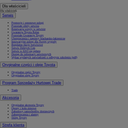
Dla właścicieli
Dla właścicieli
Serwis
Promocje i sezonowe usługi
Pozostałe oferty serwisu
Rezerwacja wizyty w serwisie
Gwarancja Toyota Relax
Pozostałe Gwarancje Toyoty
Ubezpieczenia i naprawy blacharsko-lakiernicze
Innowacyjne usługi dla Twojej wygody
Bezpłatne Akcje Serwisowe
Serwis Dobrych Cen
Serwis w ASO się opłaca
Dostęp do informacji serwisowych
Wykaz wydanych zaświadczeń o odbytym szkoleniu (pdf)
Oryginalne części i oleje Toyota
Oryginalne części Toyoty
Oryginalne oleje Toyoty
Program Sprzedaży Hurtowej Trade
Trade
Akcesoria
Oryginalne akcesoria Toyoty
Opony i koła zimowe
Zabudowy samochodów dostawczych
Zabezpieczenia i alarmy
Sklep Toyoty
Strefa klienta