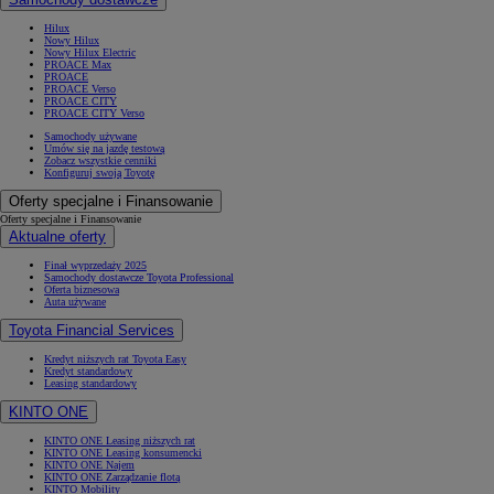
Hilux
Nowy Hilux
Nowy Hilux Electric
PROACE Max
PROACE
PROACE Verso
PROACE CITY
PROACE CITY Verso
Samochody używane
Umów się na jazdę testową
Zobacz wszystkie cenniki
Konfiguruj swoją Toyotę
Oferty specjalne i Finansowanie
Oferty specjalne i Finansowanie
Aktualne oferty
Finał wyprzedaży 2025
Samochody dostawcze Toyota Professional
Oferta biznesowa
Auta używane
Toyota Financial Services
Kredyt niższych rat Toyota Easy
Kredyt standardowy
Leasing standardowy
KINTO ONE
KINTO ONE Leasing niższych rat
KINTO ONE Leasing konsumencki
KINTO ONE Najem
KINTO ONE Zarządzanie flotą
KINTO Mobility