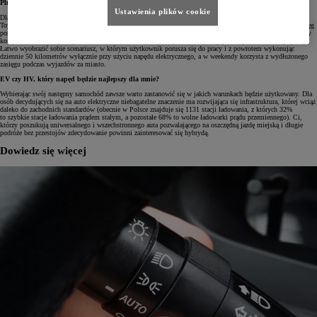
Plug in czyli hybryda, którą można podłączyć
Ustawienia plików cookie
Dla osób, które poszukują hybrydy wzbogaconej o manualną funkcję ładowania znaną z aut elektrycznych,
Toyota ma w ofercie model Prius Plug-in. To wyjątkowe auto łączy w sobie wszystkie zalety hybrydy – zasięg
porównywalny z autami tradycyjnymi, bogate wyposażenie oraz cichą i komfortową jazdę – i dorzuca do listy
korzyści możliwość podłączenia auta do źródła zasilania, dzięki czemu koszty paliwa jeszcze bardziej spadają.
Łatwo wyobrazić sobie scenariusz, w którym użytkownik porusza się do pracy i z powrotem wykonując
dziennie 50 kilometrów wyłącznie przy użyciu napędu elektrycznego, a w weekendy korzysta z wydłużonego
zasięgu podczas wyjazdów za miasto.
EV czy HV, który napęd będzie najlepszy dla mnie?
Wybierając swój następny samochód zawsze warto zastanowić się w jakich warunkach będzie użytkowany. Dla
osób decydujących się na auto elektryczne niebagatelne znaczenie ma rozwijająca się infrastruktura, której wciąż
daleko do zachodnich standardów (obecnie w Polsce znajduje się 1131 stacji ładowania, z których 32%
to szybkie stacje ładowania prądem stałym, a pozostałe 68% to wolne ładowarki prądu przemiennego). Ci,
którzy poszukują uniwersalnego i wszechstronnego auta pozwalającego na oszczędną jazdę miejską i długie
podróże bez przestojów zdecydowanie powinni zainteresować się hybrydą.
Dowiedz się więcej