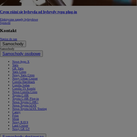
Czym różni się hybryda od hybrydy typu plug-in
Elektryczne napędy hybrydowe
Sprawdź
Kontakt
Napisz do nas
Samochody
Samochody
Samochody osobowe
Nowe Aygo X
Yaris
GR Yaris
Yaris Cross
Nowy Yaris Cross
Nowy Urban Cruiser
Corolla Hatchback
Corolla Sedan
Corolla TS Kombi
Nowa Corolla Cross
Toyota C-HR
Toyota C-HR Plug-in
Nowa Toyota C-HR+
Nowa Toyota bZ4X
Nowa Toyota bZ4X Touring
Camry
Prius
Mirai
Nowy RAV4
Land Cruiser
Nowy GR GT
Samochody dostawcze