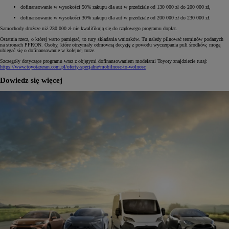
dofinansowanie w wysokości 50% zakupu dla aut w przedziale od 130 000 zł do 200 000 zł,
dofinansowanie w wysokości 30% zakupu dla aut w przedziale od 200 000 zł do 230 000 zł.
Samochody droższe niż 230 000 zł nie kwalifikują się do rządowego programu dopłat.
Ostatnia rzecz, o której warto pamiętać, to tury składania wniosków. Tu należy pilnować terminów podanych
na stronach PFRON. Osoby, które otrzymały odmowną decyzję z powodu wyczerpania puli środków, mogą
ubiegać się o dofinansowanie w kolejnej turze.
Szczegóły dotyczące programu wraz z objętymi dofinansowaniem modelami Toyoty znajdziecie tutaj:
https://www.toyotazeran.com.pl/oferty-specjalne/mobilnosc-to-wolnosc
Dowiedz się więcej