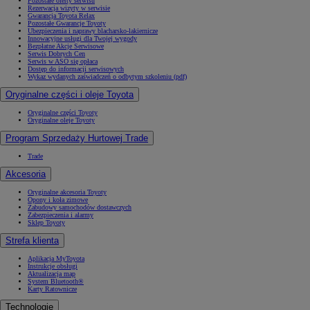
Pozostałe oferty serwisu
Rezerwacja wizyty w serwisie
Gwarancja Toyota Relax
Pozostałe Gwarancje Toyoty
Ubezpieczenia i naprawy blacharsko-lakiernicze
Innowacyjne usługi dla Twojej wygody
Bezpłatne Akcje Serwisowe
Serwis Dobrych Cen
Serwis w ASO się opłaca
Dostęp do informacji serwisowych
Wykaz wydanych zaświadczeń o odbytym szkoleniu (pdf)
Oryginalne części i oleje Toyota
Oryginalne części Toyoty
Oryginalne oleje Toyoty
Program Sprzedaży Hurtowej Trade
Trade
Akcesoria
Oryginalne akcesoria Toyoty
Opony i koła zimowe
Zabudowy samochodów dostawczych
Zabezpieczenia i alarmy
Sklep Toyoty
Strefa klienta
Aplikacja MyToyota
Instrukcje obsługi
Aktualizacja map
System Bluetooth®
Karty Ratownicze
Technologie