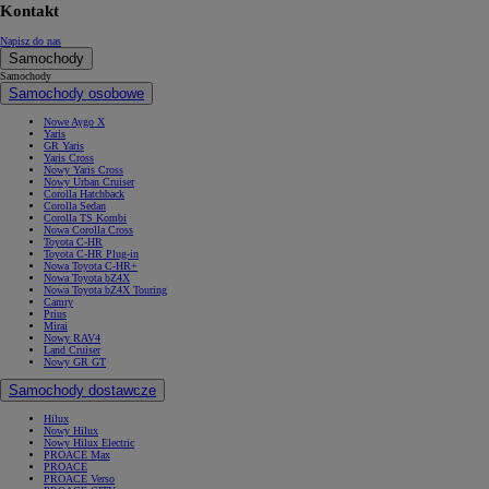
Kontakt
Napisz do nas
Samochody
Samochody
Samochody osobowe
Nowe Aygo X
Yaris
GR Yaris
Yaris Cross
Nowy Yaris Cross
Nowy Urban Cruiser
Corolla Hatchback
Corolla Sedan
Corolla TS Kombi
Nowa Corolla Cross
Toyota C-HR
Toyota C-HR Plug-in
Nowa Toyota C-HR+
Nowa Toyota bZ4X
Nowa Toyota bZ4X Touring
Camry
Prius
Mirai
Nowy RAV4
Land Cruiser
Nowy GR GT
Samochody dostawcze
Hilux
Nowy Hilux
Nowy Hilux Electric
PROACE Max
PROACE
PROACE Verso