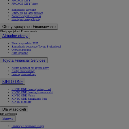
PROACE CITY
PROACE CITY Verso
Samochody używane
Umów się na jazdę testową
Zobacz wszystkie cenniki
Konfiguruj swoją Toyotę
Oferty specjalne i Finansowanie
Oferty specjalne i Finansowanie
Aktualne oferty
Finał wyprzedaży 2025
Samochody dostawcze Toyota Professional
Oferta biznesowa
Auta używane
Toyota Financial Services
Kredyt niższych rat Toyota Easy
Kredyt standardowy
Leasing standardowy
KINTO ONE
KINTO ONE Leasing niższych rat
KINTO ONE Leasing konsumencki
KINTO ONE Najem
KINTO ONE Zarządzanie flotą
KINTO Mobility
Dla właścicieli
Dla właścicieli
Serwis
Promocje i sezonowe usługi