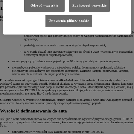
staje się bardziej osiągalny dla każdego.
Odrzuć wszystkie
Zaakceptuj wszystkie
Jakie warunki należy spełnić, aby otrzymać dofinansowanie?
Dofinansowanie z Państwowego Funduszu Rehabilitacji Osób Niepełnosprawnych jest przyznawane osobom,
które spełniają następujące warunki:
Ustawienia plików cookie
Poruszają się na wózku inwalidzkim oraz:
mają wydane ważne orzeczenie o niepełnosprawności ze wskazaniem konieczności stałej lub
długotrwałej opieki lub pomocy drugiej osoby ze względu na niezdolność do samodzielnej
egzystencji,
posiadają ważne orzeczenie o znacznym stopniu niepełnosprawności,
są w stanie okazać inne orzeczenie traktowane na równi z wyżej wspomnianym orzeczeniem
o znacznym stopniu niepełnosprawności,
zobowiązują się być właścicielem pojazdu przez 60 miesięcy od daty otrzymania wsparcia,
nie przebywają obecnie w placówce z całodobową opieką, domu pomocy społecznej, zakładzie
pielęgnacyjno-opiekuńczym czy opiekuńczo-leczniczym, zakładzie karnym, poprawczym, areszcie,
schronisku dla nieletnich lub innym podobnym ośrodku.
Poza podstawowymi wymogami istnieje jeszcze kilka dodatkowych formalności, które należy spełnić, aby
zwiększyć szanse na otrzymanie dotacji. Wnioski składane są wyłącznie drogą elektroniczną, dlatego konieczne
jest posiadanie profilu zaufanego oraz podpisu kwalifikowanego. Osoby, które błędnie wypełnią wnioski, mają
zobowiązania wobec PFRON lub nie spełniają wymagań kwalifikujących ich do otrzymania orzeczenia o
niepełnosprawności, nie mogą liczyć na dofinansowanie.
Składając wniosek w systemie elektronicznym, należy pamiętać o dołączeniu wszelkich wymaganych orzeczeń i
zaświadczeń. Należy również wskazać przewidywaną cenę dostosowywanego pojazdu.
Wysokość dofinansowania do auta
Jeśli już o cenie samochodu mowa, to wpływa ona bezpośrednio na wysokość przyznawanego grantu. PFRON
przewiduje trzy wysokości dofinansowań dla osób, które zamierzają podróżować w aucie w charakterze pasażera.
Są to:
dofinansowanie w wysokości 85% zakupu dla aut poniżej kwoty 130 000 zł,