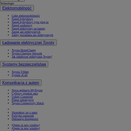
Technologie
Elektromobilność
Lider elektromobilności
Napęd hybrydowy
Napęd hybrydowy typu plug-in
Napęd wodorowy
Napęd elektryczny na baterię
Zasięg aut elektrycznych
Zalety posiadania aut elektrycznych
Ładowanie elektrycznej Toyoty
Toyota HomeCharge
Toyota Charging Network
Jak naładować elektryczną Toyotę?
Systemy bezpieczeństwa
Toyota T-Mate
System eCall
Komunikacja z autem
Nowa aplikacja MyToyota
Cyfrowy opiekun auta
Usługi Connected
Płatne subskrypcje
Toyota Connectivity Match
Skontaktuj się z nami
Polityka ciasteczek
Deklaracja dostępności
(Opens in new window)
(Opens in new window)