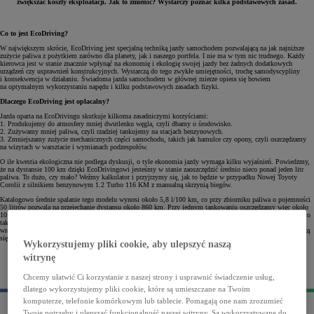
zwiększać koszty eksploatacji. Jak to zmienić? Wystarczy poznać kilka podstawowych zasad.
Co to jest EcoDriving?
W największym skrócie, EcoDriving jest specjalną techniką jazdy samochodem pozwalającą na jak najniższe
zużycie paliwa z pożytkiem zarówno dla planety, jak i naszego portfela. I nie ma w tym nic trudnego. Każdy
kierowca jest w stanie znacznie wpłynąć na ekonomię i ekologię swojej jazdy bez żadnych dodatkowych
urządzeń czy usprawnień konstrukcyjnych. Wystarczą do tego zwykłe umiejętności, trochę samodyscypliny
i konsekwencja w działaniu. Świadoma jazda samochodem w głównej mierze opiera się bowiem
na optymalnym wykorzystaniu napędu i kilku podstawowych zasadach fizyki.
Dlaczego EcoDriving jest opłacalny?
Jazda oparta na EcoDrivingu skutkuje kilkoma zasadniczymi korzyściami:
1. Produkujemy do atmosfery mniej dwutlenku węgla, czyli dbamy o środowisko.
2. Zużywamy mniej paliwa, czyli rzadziej tankujemy na stacjach benzynowych.
3. Zmniejszamy zużycie mechanicznych części samochodu, takich jak hamulce czy opony, czyli oszczędzamy
na wizytach w warsztacie i wymianach podzespołów.
O ile kwestia ekologiczna nie podlega dyskusji, o tyle ekonomia jazdy wymaga kilku wyjaśnień. Powiedzmy,
że na dystansie 100 km dzięki EcoDrivingowi jesteśmy w stanie zaoszczędzić średnio nieco ponad jeden litr
paliwa. To dużo, czy mało? Weźmy kalkulator i przyjrzymy się, jak to będzie w przypadku Nowej Toyoty
Corolii z silnikiem benzynowym 1.2 Turbo 116 KM z manualną skrzynią biegów.
Katalogowo średnie spalanie tego modelu wynosi około 5,8 l/100 km, co przy zbiorniku paliwa o pojemności
50 litrów pozwala na przejechanie dystansu około 860 km. Przy jednym tankowaniu oszczędzamy więc około
10 litrów paliwa, a w kieszeni zostaje nam w przybliżeniu 50 zł. Jednak jeśli weźmiemy pod uwagę ponad sto
takich tankowań do pełna i przejechanie 100 000 km, to robi nam się już blisko 6 000 zł oszczędności. Robi
wrażenie, zwłaszcza jeśli w tym czasie zużycie hamulców czy opon będzie mniejsze i automatycznie zmniejszą
się także wydatki na ich wymianę.
Wykorzystujemy pliki cookie, aby ulepszyć naszą
witrynę
Chcemy ułatwić Ci korzystanie z naszej strony i usprawnić świadczenie usług,
dlatego wykorzystujemy pliki cookie, które są umieszczane na Twoim
komputerze, telefonie komórkowym lub tablecie. Pomagają one nam zrozumieć
Twoje potrzeby i ulepszać funkcjonalność naszej witryny. Są wykorzystywane do