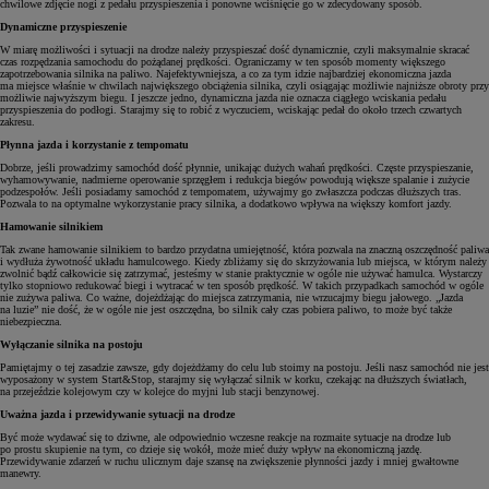
chwilowe zdjęcie nogi z pedału przyspieszenia i ponowne wciśnięcie go w zdecydowany sposób.
Dynamiczne przyspieszenie
W miarę możliwości i sytuacji na drodze należy przyspieszać dość dynamicznie, czyli maksymalnie skracać
czas rozpędzania samochodu do pożądanej prędkości. Ograniczamy w ten sposób momenty większego
zapotrzebowania silnika na paliwo. Najefektywniejsza, a co za tym idzie najbardziej ekonomiczna jazda
ma miejsce właśnie w chwilach największego obciążenia silnika, czyli osiągając możliwie najniższe obroty przy
możliwie najwyższym biegu. I jeszcze jedno, dynamiczna jazda nie oznacza ciągłego wciskania pedału
przyspieszenia do podłogi. Starajmy się to robić z wyczuciem, wciskając pedał do około trzech czwartych
zakresu.
Płynna jazda i korzystanie z tempomatu
Dobrze, jeśli prowadzimy samochód dość płynnie, unikając dużych wahań prędkości. Częste przyspieszanie,
wyhamowywanie, nadmierne operowanie sprzęgłem i redukcja biegów powodują większe spalanie i zużycie
podzespołów. Jeśli posiadamy samochód z tempomatem, używajmy go zwłaszcza podczas dłuższych tras.
Pozwala to na optymalne wykorzystanie pracy silnika, a dodatkowo wpływa na większy komfort jazdy.
Hamowanie silnikiem
Tak zwane hamowanie silnikiem to bardzo przydatna umiejętność, która pozwala na znaczną oszczędność paliwa
i wydłuża żywotność układu hamulcowego. Kiedy zbliżamy się do skrzyżowania lub miejsca, w którym należy
zwolnić bądź całkowicie się zatrzymać, jesteśmy w stanie praktycznie w ogóle nie używać hamulca. Wystarczy
tylko stopniowo redukować biegi i wytracać w ten sposób prędkość. W takich przypadkach samochód w ogóle
nie zużywa paliwa. Co ważne, dojeżdżając do miejsca zatrzymania, nie wrzucajmy biegu jałowego. „Jazda
na luzie” nie dość, że w ogóle nie jest oszczędna, bo silnik cały czas pobiera paliwo, to może być także
niebezpieczna.
Wyłączanie silnika na postoju
Pamiętajmy o tej zasadzie zawsze, gdy dojeżdżamy do celu lub stoimy na postoju. Jeśli nasz samochód nie jest
wyposażony w system Start&Stop, starajmy się wyłączać silnik w korku, czekając na dłuższych światłach,
na przejeździe kolejowym czy w kolejce do myjni lub stacji benzynowej.
Uważna jazda i przewidywanie sytuacji na drodze
Być może wydawać się to dziwne, ale odpowiednio wczesne reakcje na rozmaite sytuacje na drodze lub
po prostu skupienie na tym, co dzieje się wokół, może mieć duży wpływ na ekonomiczną jazdę.
Przewidywanie zdarzeń w ruchu ulicznym daje szansę na zwiększenie płynności jazdy i mniej gwałtowne
manewry.