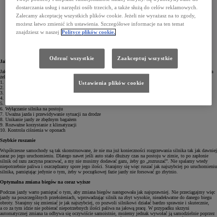
dostarczania usług i narzędzi osób trzecich, a także służą do celów reklamowych.
Zalecamy akceptację wszystkich plików cookie. Jeżeli nie wyrażasz na to zgody,
możesz łatwo zmienić ich ustawienia. Szczegółowe informacje na ten temat
znajdziesz w naszej
Polityce plików cookie.
Odrzuć wszystkie
Zaakceptuj wszystkie
Jak oszczędniej jeździć samochodem?
Jak zatem nauczyć się EcoDrivingu i co trzeba robić, żeby ograniczyć zużycie paliwa? Poniżej podajemy kilka
żelaznych zasad, dzięki którym jazda samochodem na pewno stanie się dużo oszczędniejsza.
1. Szybkie ruszanie
Ustawienia plików cookie
2. Optymalna zmiana biegów na coraz wyższe
3. Dynamiczne przyspieszanie
4. Płynna jazda i korzystanie z tempomatu
5. Hamowanie silnikiem
6. Wyłączanie silnika na postoju
7. Uważna jazda i przewidywanie sytuacji na drodze
8. Unikanie jazdy ze zbędnym bagażem
9. Rozważne korzystanie z klimatyzacji
10. Kontrola ciśnienia w oponach
Szybkie ruszanie
Współczesne samochody są tak skonstruowane, że nie ma już konieczności rozgrzewania silnika tak jak dawniej
zaraz po jego uruchomieniu. Dlatego nawet jeśli auto stało dłuższy czas na postoju w zimie, to po zapłonie
silnik od razu zaczyna pracować, a my nie musimy dodawać gazu, żeby go „rozruszać”. Nie spalamy wtedy
niepotrzebnie paliwa i oszczędzamy spore jego ilości. Starajmy się więc ruszać jak najszybciej po uruchomieniu
silnika, pamiętając jedynie o tym, żeby w początkowej fazie jazdy nie forsować go zbytnio.
Optymalna zmiana biegów na coraz wyższe
Podczas jazdy warto pamiętać o tym, aby zmiana biegów następowała jak najsprawniej. Nie przeciągajmy więc
jazdy na poszczególnych przełożeniach, wprowadzając silnik na zbyt wysokie, nieadekwatne do danego biegu
obroty. Starajmy się zmieniać je jak najszybciej, co pozwoli silnikowi działać bardzo sprawnie i skutecznie,
a co za tym idzie nie pobierać niepotrzebnych ilości paliwa na jałową pracę. W przypadku skrzyni
automatycznej zmiana ta odbywa się oczywiście samoistnie, możemy jednak wywołać ją samodzielnie poprzez