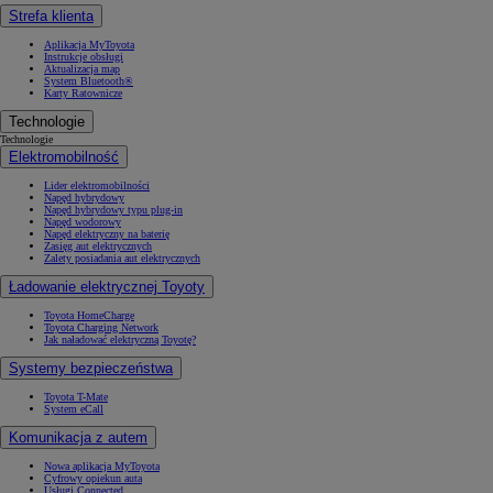
Strefa klienta
Aplikacja MyToyota
Instrukcje obsługi
Aktualizacja map
System Bluetooth®
Karty Ratownicze
Technologie
Technologie
Elektromobilność
Lider elektromobilności
Napęd hybrydowy
Napęd hybrydowy typu plug-in
Napęd wodorowy
Napęd elektryczny na baterię
Zasięg aut elektrycznych
Zalety posiadania aut elektrycznych
Ładowanie elektrycznej Toyoty
Toyota HomeCharge
Toyota Charging Network
Jak naładować elektryczną Toyotę?
Systemy bezpieczeństwa
Toyota T-Mate
System eCall
Komunikacja z autem
Nowa aplikacja MyToyota
Cyfrowy opiekun auta
Usługi Connected