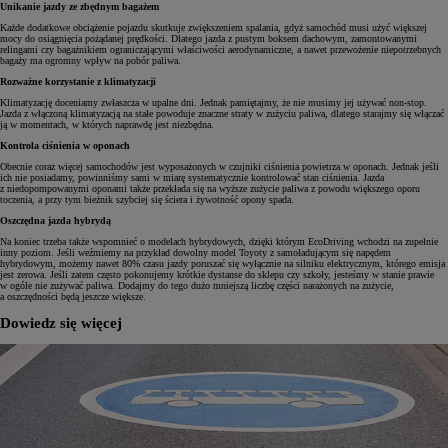
Unikanie jazdy ze zbędnym bagażem
Każde dodatkowe obciążenie pojazdu skutkuje zwiększeniem spalania, gdyż samochód musi użyć większej
mocy do osiągnięcia pożądanej prędkości. Dlatego jazda z pustym boksem dachowym, zamontowanymi
relingami czy bagażnikiem ograniczającymi właściwości aerodynamiczne, a nawet przewożenie niepotrzebnych
bagaży ma ogromny wpływ na pobór paliwa.
Rozważne korzystanie z klimatyzacji
Klimatyzację doceniamy zwłaszcza w upalne dni. Jednak pamiętajmy, że nie musimy jej używać non-stop.
Jazda z włączoną klimatyzacją na stałe powoduje znaczne straty w zużyciu paliwa, dlatego starajmy się włączać
ją w momentach, w których naprawdę jest niezbędna.
Kontrola ciśnienia w oponach
Obecnie coraz więcej samochodów jest wyposażonych w czujniki ciśnienia powietrza w oponach. Jednak jeśli
ich nie posiadamy, powinniśmy sami w miarę systematycznie kontrolować stan ciśnienia. Jazda
z niedopompowanymi oponami także przekłada się na wyższe zużycie paliwa z powodu większego oporu
toczenia, a przy tym bieżnik szybciej się ściera i żywotność opony spada.
Oszczędna jazda hybrydą
Na koniec trzeba także wspomnieć o modelach hybrydowych, dzięki którym EcoDriving wchodzi na zupełnie
inny poziom. Jeśli weźmiemy na przykład dowolny model Toyoty z samoładującym się napędem
hybrydowym, możemy nawet 80% czasu jazdy poruszać się wyłącznie na silniku elektrycznym, którego emisja
jest zerowa. Jeśli zatem często pokonujemy krótkie dystanse do sklepu czy szkoły, jesteśmy w stanie prawie
w ogóle nie zużywać paliwa. Dodajmy do tego dużo mniejszą liczbę części narażonych na zużycie,
a oszczędności będą jeszcze większe.
Dowiedz się więcej