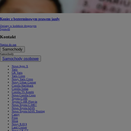
Koniec z bezterminowym prawem jazdy
Zmiany w kodeksie drogowym
Sprawdź
Kontakt
Napisz do nas
Samochody
Samochody
Samochody osobowe
Nowe Aygo X
Yaris
GR Yaris
Yaris Cross
Nowy Yaris Cross
Nowy Urban Cruiser
Corolla Hatchback
Corolla Sedan
Corolla TS Kombi
Nowa Corolla Cross
Toyota C-HR
Toyota C-HR Plug-in
Nowa Toyota C-HR+
Nowa Toyota bZ4X
Nowa Toyota bZ4X Touring
Camry
Prius
Mirai
Nowy RAV4
Land Cruiser
Nowy GR GT