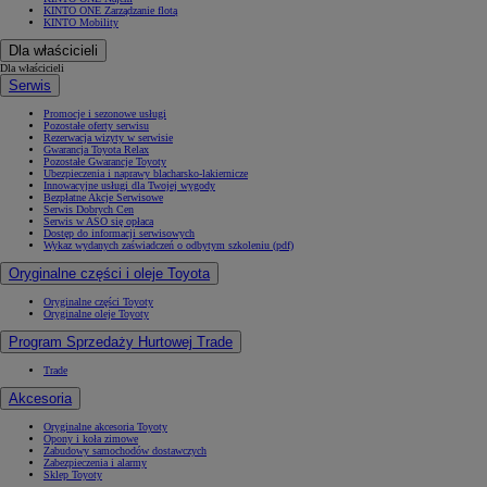
KINTO ONE Zarządzanie flotą
KINTO Mobility
Dla właścicieli
Dla właścicieli
Serwis
Promocje i sezonowe usługi
Pozostałe oferty serwisu
Rezerwacja wizyty w serwisie
Gwarancja Toyota Relax
Pozostałe Gwarancje Toyoty
Ubezpieczenia i naprawy blacharsko-lakiernicze
Innowacyjne usługi dla Twojej wygody
Bezpłatne Akcje Serwisowe
Serwis Dobrych Cen
Serwis w ASO się opłaca
Dostęp do informacji serwisowych
Wykaz wydanych zaświadczeń o odbytym szkoleniu (pdf)
Oryginalne części i oleje Toyota
Oryginalne części Toyoty
Oryginalne oleje Toyoty
Program Sprzedaży Hurtowej Trade
Trade
Akcesoria
Oryginalne akcesoria Toyoty
Opony i koła zimowe
Zabudowy samochodów dostawczych
Zabezpieczenia i alarmy
Sklep Toyoty