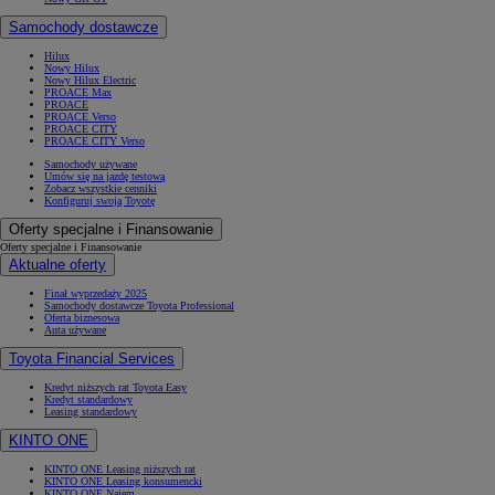
Samochody dostawcze
Hilux
Nowy Hilux
Nowy Hilux Electric
PROACE Max
PROACE
PROACE Verso
PROACE CITY
PROACE CITY Verso
Samochody używane
Umów się na jazdę testową
Zobacz wszystkie cenniki
Konfiguruj swoją Toyotę
Oferty specjalne i Finansowanie
Oferty specjalne i Finansowanie
Aktualne oferty
Finał wyprzedaży 2025
Samochody dostawcze Toyota Professional
Oferta biznesowa
Auta używane
Toyota Financial Services
Kredyt niższych rat Toyota Easy
Kredyt standardowy
Leasing standardowy
KINTO ONE
KINTO ONE Leasing niższych rat
KINTO ONE Leasing konsumencki
KINTO ONE Najem