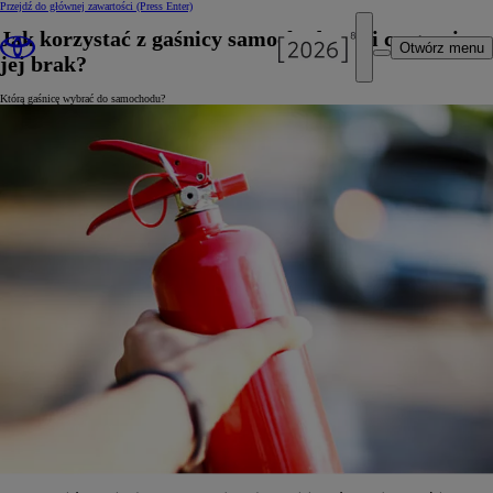
Przejdź do głównej zawartości
(Press Enter)
Jak korzystać z gaśnicy samochodowej i co grozi za
Otwórz menu
jej brak?
Którą gaśnicę wybrać do samochodu?