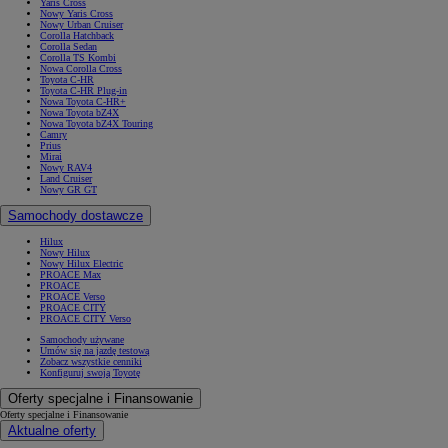
Yaris Cross
Nowy Yaris Cross
Nowy Urban Cruiser
Corolla Hatchback
Corolla Sedan
Corolla TS Kombi
Nowa Corolla Cross
Toyota C-HR
Toyota C-HR Plug-in
Nowa Toyota C-HR+
Nowa Toyota bZ4X
Nowa Toyota bZ4X Touring
Camry
Prius
Mirai
Nowy RAV4
Land Cruiser
Nowy GR GT
Samochody dostawcze
Hilux
Nowy Hilux
Nowy Hilux Electric
PROACE Max
PROACE
PROACE Verso
PROACE CITY
PROACE CITY Verso
Samochody używane
Umów się na jazdę testową
Zobacz wszystkie cenniki
Konfiguruj swoją Toyotę
Oferty specjalne i Finansowanie
Oferty specjalne i Finansowanie
Aktualne oferty