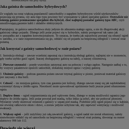
umieszczonym tuż przy dyszy.
Jaka gaśnica do samochodów hybrydowych?
Ze względu na coraz większą popularność samochodów z napędem hybrydowym wśród użytkowników
pojawiają się pytania, czy auta tego typu powinny być wyposażone w jakieś specjalne gaśnice.
Oczywiście nie
istnieją gaśnice przeznaczone specjalnie dla hybryd, choć najlepiej posiadać gaśnicę typu ABC
, czyli
umożliwiającą gaszenie kabli i układów elektrycznych.
Pamiętajmy, że gaśnica samochodowa służy jedynie do zduszenia małego ognia, a nie do długotrwałej akcji
gaśniczej całego pojazdu. Dlatego jeśli pożar pojawi się w hybrydzie, należy postępować tak samo jak
w przypadku aut z napędem konwencjonalnym. To oznacza, że trzeba jak najszybciej postarać się stłumić ogień
w zarodku, a w razie rozprzestrzeniania się go, oddalić się od pojazdu na bezpieczną odległość i wezwać straż
pożarną.
Jak korzystać z gaśnicy samochodowej w razie pożaru?
1. Instrukcja obsługi – zawsze wcześniej zapoznaj się z instrukcją obsługi gaśnicy, najlepiej nie w momencie,
gdy trzeba szybko gasić ogień. Inaczej obsługujemy gaśnicę na nabój, a inaczej ciśnieniową.
2.
Pierwsze czynności
– przede wszystkim zatrzymaj auto na poboczu i wyłącz zapłon. Następnie zadbaj o to,
by wszyscy pasażerowie opuścili samochód, zlokalizuj miejsce ognia i wyjmij gaśnicę.
3.
Ułożenie gaśnicy
– podczas gaszenia pożaru zawsze trzymaj gaśnicę w pionie, ponieważ materiał gaśniczy
jest zasysany z dna butli.
4.
Celność
– im mniejsza gaśnica, tym czas gaszenia jest krótszy, dlatego zawsze staraj się jak najdokładniej
wymierzyć dyszą w źródło ognia. Niecelność może spowodować opróżnienie butli jeszcze przed stłumieniem
ognia.
5.
Dopływ tlenu
– ogień rozprzestrzenia się pod wpływem tlenu, dlatego w miarę możliwości ogranicz jego
dopływ do źródła ognia. Jeśli pożar powstał pod maską, tylko lekko ją uchyl, aby nie podsycać płomieni.
Wystarczy wtedy skierować strumień z gaśnicy w szparę pod maską. Podobnie jeśli ogień pojawi się w kabinie,
nie otwieraj całkowicie okien i drzwi, a zostaw jedynie uchylone tak, aby zapewnić wentylację i możliwość
ewakuacji.
6.
Większy ogień
– jeśli zużyliśmy już całą zawartość gaśnicy, a ogień nadal nie został stłumiony, należy
niezwłocznie oddalić się od samochodu na bezpieczną odległość i wezwać straż pożarną, dzwoniąc na numer
alarmowy 998 lub 112.
Dowiedz się więcej