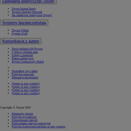
Ładowanie elektrycznej Toyoty
Toyota HomeCharge
Toyota Charging Network
Jak naładować elektryczną Toyotę?
Systemy bezpieczeństwa
Toyota T-Mate
System eCall
Komunikacja z autem
Nowa aplikacja MyToyota
Cyfrowy opiekun auta
Usługi Connected
Płatne subskrypcje
Toyota Connectivity Match
Skontaktuj się z nami
Polityka ciasteczek
Deklaracja dostępności
(Opens in new window)
(Opens in new window)
(Opens in new window)
(Opens in new window)
Copyright © Toyota 2026
Informacje prawne
Polityka prywatności
Udostępnianie danych
Przetwarzanie danych osobowych
Polityka środowiskowa
Opens in new window