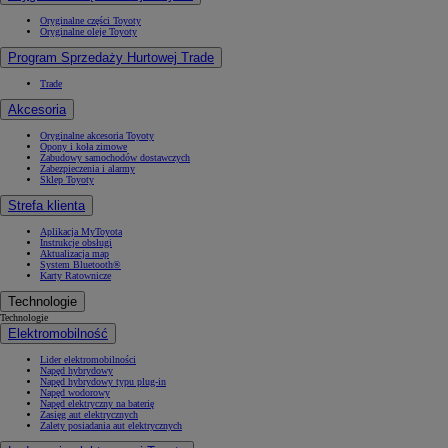
Oryginalne części Toyoty
Oryginalne oleje Toyoty
Program Sprzedaży Hurtowej Trade
Trade
Akcesoria
Oryginalne akcesoria Toyoty
Opony i koła zimowe
Zabudowy samochodów dostawczych
Zabezpieczenia i alarmy
Sklep Toyoty
Strefa klienta
Aplikacja MyToyota
Instrukcje obsługi
Aktualizacja map
System Bluetooth®
Karty Ratownicze
Technologie
Technologie
Elektromobilność
Lider elektromobilności
Napęd hybrydowy
Napęd hybrydowy typu plug-in
Napęd wodorowy
Napęd elektryczny na baterię
Zasięg aut elektrycznych
Zalety posiadania aut elektrycznych