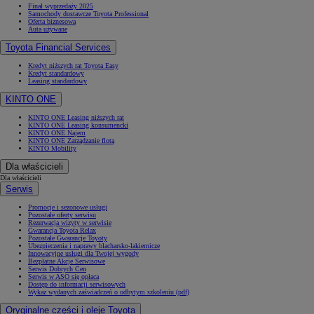
Finał wyprzedaży 2025
Samochody dostawcze Toyota Professional
Oferta biznesowa
Auta używane
Toyota Financial Services
Kredyt niższych rat Toyota Easy
Kredyt standardowy
Leasing standardowy
KINTO ONE
KINTO ONE Leasing niższych rat
KINTO ONE Leasing konsumencki
KINTO ONE Najem
KINTO ONE Zarządzanie flotą
KINTO Mobility
Dla właścicieli
Dla właścicieli
Serwis
Promocje i sezonowe usługi
Pozostałe oferty serwisu
Rezerwacja wizyty w serwisie
Gwarancja Toyota Relax
Pozostałe Gwarancje Toyoty
Ubezpieczenia i naprawy blacharsko-lakiernicze
Innowacyjne usługi dla Twojej wygody
Bezpłatne Akcje Serwisowe
Serwis Dobrych Cen
Serwis w ASO się opłaca
Dostęp do informacji serwisowych
Wykaz wydanych zaświadczeń o odbytym szkoleniu (pdf)
Oryginalne części i oleje Toyota