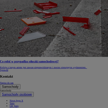
Co robić w przypadku stłuczki samochodowej?
Kolizja z innym autem jest zawsze nieprzewidzianym i mocno stresującym wydarzeniem.
Sprawdź
Kontakt
Napisz do nas
Samochody
Samochody
Samochody osobowe
Nowe Aygo X
Yaris
GR Yaris