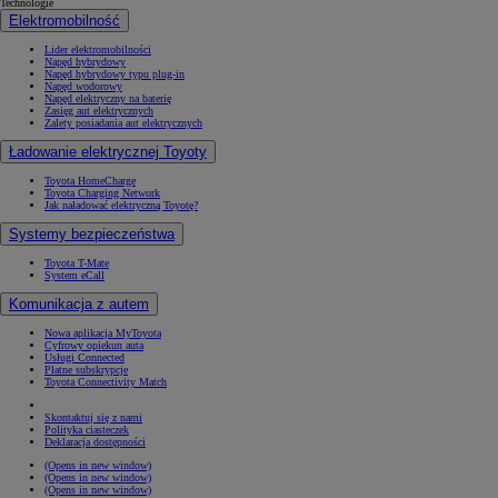
Technologie
Elektromobilność
Lider elektromobilności
Napęd hybrydowy
Napęd hybrydowy typu plug-in
Napęd wodorowy
Napęd elektryczny na baterię
Zasięg aut elektrycznych
Zalety posiadania aut elektrycznych
Ładowanie elektrycznej Toyoty
Toyota HomeCharge
Toyota Charging Network
Jak naładować elektryczną Toyotę?
Systemy bezpieczeństwa
Toyota T-Mate
System eCall
Komunikacja z autem
Nowa aplikacja MyToyota
Cyfrowy opiekun auta
Usługi Connected
Płatne subskrypcje
Toyota Connectivity Match
Skontaktuj się z nami
Polityka ciasteczek
Deklaracja dostępności
(Opens in new window)
(Opens in new window)
(Opens in new window)