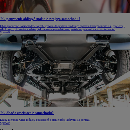
Jak poprawnie obliczyć spalanie swojego samochodu?
Choć producenci samochodów są zobligowani do podania średniego spalania każdego modelu i jego wersji
silnikowych, to warto wiedzieć, jak samemu sprawdzić rzeczywiste zużycie paliwa w swoim aucie.
Sprawdź
Jak dbać o zawieszenie samochodu?
Każdy kierowca wiele mógłby powiedzieć o stanie dróg, którymi się porusza.
Sprawdź