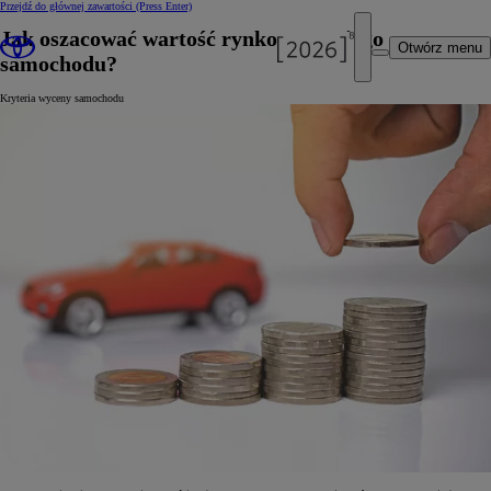
Przejdź do głównej zawartości
(Press Enter)
Jak oszacować wartość rynkową swojego
Otwórz menu
samochodu?
Kryteria wyceny samochodu