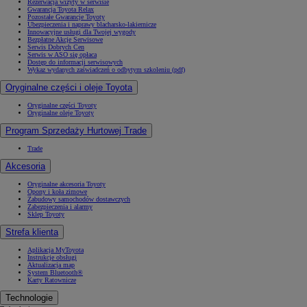
Rezerwacja wizyty w serwisie
Gwarancja Toyota Relax
Pozostałe Gwarancje Toyoty
Ubezpieczenia i naprawy blacharsko-lakiernicze
Innowacyjne usługi dla Twojej wygody
Bezpłatne Akcje Serwisowe
Serwis Dobrych Cen
Serwis w ASO się opłaca
Dostęp do informacji serwisowych
Wykaz wydanych zaświadczeń o odbytym szkoleniu (pdf)
Oryginalne części i oleje Toyota
Oryginalne części Toyoty
Oryginalne oleje Toyoty
Program Sprzedaży Hurtowej Trade
Trade
Akcesoria
Oryginalne akcesoria Toyoty
Opony i koła zimowe
Zabudowy samochodów dostawczych
Zabezpieczenia i alarmy
Sklep Toyoty
Strefa klienta
Aplikacja MyToyota
Instrukcje obsługi
Aktualizacja map
System Bluetooth®
Karty Ratownicze
Technologie