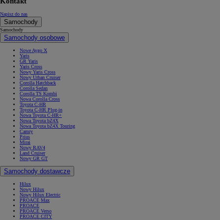
Kontakt
Napisz do nas
Samochody
Samochody
Samochody osobowe
Nowe Aygo X
Yaris
GR Yaris
Yaris Cross
Nowy Yaris Cross
Nowy Urban Cruiser
Corolla Hatchback
Corolla Sedan
Corolla TS Kombi
Nowa Corolla Cross
Toyota C-HR
Toyota C-HR Plug-in
Nowa Toyota C-HR+
Nowa Toyota bZ4X
Nowa Toyota bZ4X Touring
Camry
Prius
Mirai
Nowy RAV4
Land Cruiser
Nowy GR GT
Samochody dostawcze
Hilux
Nowy Hilux
Nowy Hilux Electric
PROACE Max
PROACE
PROACE Verso
PROACE CITY