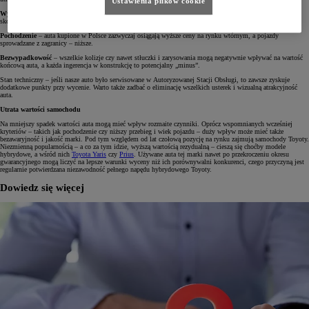
Ustawienia plików cookie
Wyposażenie dodatkowe
– jeśli nasz samochód posiada dodatkowe akcesoria, takie jak relingi, boks, hak,
skórzaną tapicerkę czy komplet kół zimowych, to jego wartość będzie znacznie wyższa.
Pochodzenie
– auta kupione w Polsce zazwyczaj osiągają wyższe ceny na rynku wtórnym, a pojazdy
sprowadzane z zagranicy – niższe.
Bezwypadkowość
– wszelkie kolizje czy nawet stłuczki i zarysowania mogą negatywnie wpływać na wartość
końcową auta, a każda ingerencja w konstrukcję to potencjalny „minus”.
Stan techniczny – jeśli nasze auto było serwisowane w Autoryzowanej Stacji Obsługi, to zawsze zyskuje
dodatkowe punkty przy wycenie. Warto także zadbać o eliminację wszelkich usterek i wizualną atrakcyjność
auta.
Utrata wartości samochodu
Na mniejszy spadek wartości auta mogą mieć wpływ rozmaite czynniki. Oprócz wspomnianych wcześniej
kryteriów – takich jak pochodzenie czy niższy przebieg i wiek pojazdu – duży wpływ może mieć także
bezawaryjność i jakość marki. Pod tym względem od lat czołową pozycję na rynku zajmują samochody Toyoty.
Niezmienną popularnością – a co za tym idzie, wyższą wartością rezydualną – cieszą się choćby modele
hybrydowe, a wśród nich
Toyota Yaris
czy
Prius
. Używane auta tej marki nawet po przekroczeniu okresu
gwarancyjnego mogą liczyć na lepsze warunki wyceny niż ich porównywalni konkurenci, czego przyczyną jest
regularnie potwierdzana niezawodność pełnego napędu hybrydowego Toyoty.
Dowiedz się więcej