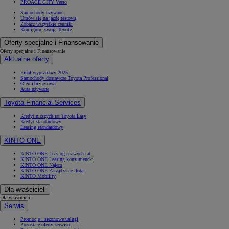
PROACE CITY Verso
Samochody używane
Umów się na jazdę testową
Zobacz wszystkie cenniki
Konfiguruj swoją Toyotę
Oferty specjalne i Finansowanie
Oferty specjalne i Finansowanie
Aktualne oferty
Finał wyprzedaży 2025
Samochody dostawcze Toyota Professional
Oferta biznesowa
Auta używane
Toyota Financial Services
Kredyt niższych rat Toyota Easy
Kredyt standardowy
Leasing standardowy
KINTO ONE
KINTO ONE Leasing niższych rat
KINTO ONE Leasing konsumencki
KINTO ONE Najem
KINTO ONE Zarządzanie flotą
KINTO Mobility
Dla właścicieli
Dla właścicieli
Serwis
Promocje i sezonowe usługi
Pozostałe oferty serwisu