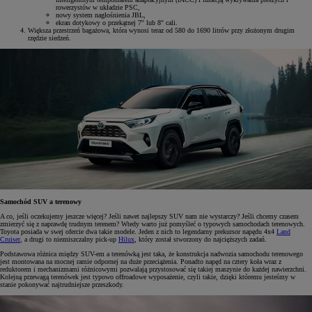
rowerzystów w układzie PSC,
nowy system nagłośnienia JBL,
ekran dotykowy o przekątnej 7'' lub 8'' cali.
Większa przestrzeń bagażowa, która wynosi teraz od 580 do 1690 litrów przy złożonym drugim
rzędzie siedzeń.
Samochód SUV a terenowy
A co, jeśli oczekujemy jeszcze więcej? Jeśli nawet najlepszy SUV nam nie wystarczy? Jeśli chcemy czasem
zmierzyć się z naprawdę trudnym terenem? Wtedy warto już pomyśleć o typowych samochodach terenowych.
Toyota posiada w swej ofercie dwa takie modele. Jeden z nich to legendarny prekursor napędu 4x4
Land
Cruiser
, a drugi to niezniszczalny pick-up
Hilux
, który został stworzony do najcięższych zadań.
Podstawowa różnica między SUV-em a terenówką jest taka, że konstrukcja nadwozia samochodu terenowego
jest montowana na mocnej ramie odpornej na duże przeciążenia. Ponadto napęd na cztery koła wraz z
reduktorem i mechanizmami różnicowymi pozwalają przystosować się takiej maszynie do każdej nawierzchni.
Kolejną przewagą terenówek jest typowo offroadowe wyposażenie, czyli takie, dzięki któremu jesteśmy w
stanie pokonywać najtrudniejsze przeszkody.