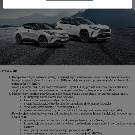
Toyota C-HR
Kompaktowa bryła nadwozia jednego z największych crossoverów urzeka swoją nowoczesnością i
futurystycznym stylem. Rozstaw osi aż 2640 mm daje wyjątkowo przestronną kabinę i bagażnik o
pojemności 377 litrów.
Nowa platforma TNGA, na której zbudowano Toyotę C-HR, posiada obniżony środek ciężkości,
dzięki czemu dynamiczne manewry można wykonywać bardzo bezpiecznie i stabilnie.
Niespotykany komfort podróżowania daje bardzo bogate wyposażenie, do którego należą, m.in.:
klimatyzacja automatyczna (dwustrefowa),
fotele z profilowanym podparciem bocznym,
system bezkluczykowego dostępu do samochodu (Inteligentny kluczyk),
światła do jazdy dziennej w technologii LED,
system multimedialny Toyota Touch® 2 z kolorowym ekranem dotykowym (8").
Rewolucyjne technologie czuwają nad bezpieczeństwem, podnoszą luksus i zwiększają wygodę jazdy,
a są to m.in.:
zestaw systemów bezpieczeństwa aktywnego Toyota Safety Sense,
klimatyzacja automatyczna (dwustrefowa) z technologią oczyszczania i nawilżania powietrza
Nanoe™
inteligentny system automatycznego parkowania (S-IPA),
system ostrzegania o ruchu poprzecznym z tyłu pojazdu (RCTA).