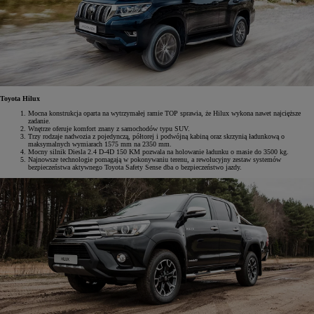
Toyota Hilux
Mocna konstrukcja oparta na wytrzymałej ramie TOP sprawia, że Hilux wykona nawet najcięższe
zadanie.
Wnętrze oferuje komfort znany z samochodów typu SUV.
Trzy rodzaje nadwozia z pojedynczą, półtorej i podwójną kabiną oraz skrzynią ładunkową o
maksymalnych wymiarach 1575 mm na 2350 mm.
Mocny silnik Diesla 2.4 D-4D 150 KM pozwala na holowanie ładunku o masie do 3500 kg.
Najnowsze technologie pomagają w pokonywaniu terenu, a rewolucyjny zestaw systemów
bezpieczeństwa aktywnego Toyota Safety Sense dba o bezpieczeństwo jazdy.