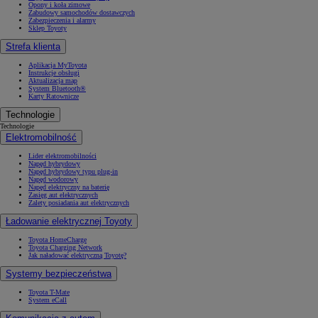
Opony i koła zimowe
Zabudowy samochodów dostawczych
Zabezpieczenia i alarmy
Sklep Toyoty
Strefa klienta
Aplikacja MyToyota
Instrukcje obsługi
Aktualizacja map
System Bluetooth®
Karty Ratownicze
Technologie
Technologie
Elektromobilność
Lider elektromobilności
Napęd hybrydowy
Napęd hybrydowy typu plug-in
Napęd wodorowy
Napęd elektryczny na baterię
Zasięg aut elektrycznych
Zalety posiadania aut elektrycznych
Ładowanie elektrycznej Toyoty
Toyota HomeCharge
Toyota Charging Network
Jak naładować elektryczną Toyotę?
Systemy bezpieczeństwa
Toyota T-Mate
System eCall