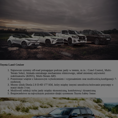
Toyota Land Cruiser
Najnowsze systemy off-road pomagające podczas jazdy w terenie, m.in.: Crawl Control, Multi-
Terrain Select, blokada centralnego mechanizmu różnicowego, układ zmiennej sztywności
stabilizatorów (KDSS), Multi-Terrain ABS.
Przestronne wnętrze z luksusowym wykończeniem i wyposażeniem oraz możliwością konfiguracji 7-
osobowej.
Mocny silnik Diesla 2.8 D-4D 177 KM, który między innymi umożliwia holowanie przyczepy o
masie około 3 ton.
Możliwość selekcji trybu jazdy między ekonomiczną, komfortową i dynamiczną.
Bezpieczeństwo na najwyższym poziomie dzięki systemom Toyota Safety Sense.