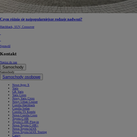
Czym różnią się najpopularniejsze rodzaje nadwozi?
Hatchback, SUV, Crossover
Sprawdź
Kontakt
Napisz do nas
Samochody
Samochody
Samochody osobowe
Nowe Aygo X
Yaris
GR Yaris
Yaris Cross
Nowy Yaris Cross
Nowy Urban Cruiser
Corolla Hatchback
Corolla Sedan
Corolla TS Kombi
Nowa Corolla Cross
Toyota C-HR
Toyota C-HR Plug-in
Nowa Toyota C-HR+
Nowa Toyota bZ4X
Nowa Toyota bZ4X Touring
Camry