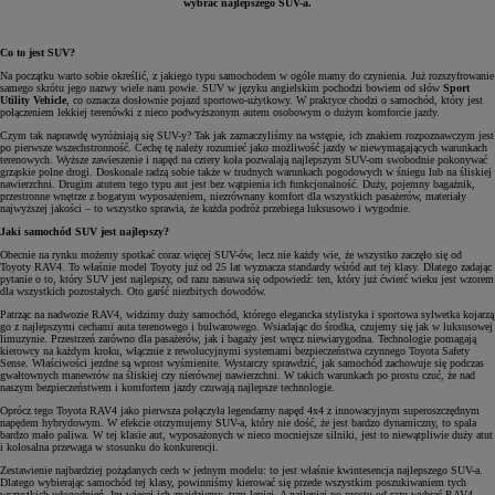
wybrać najlepszego SUV-a.
Co to jest SUV?
Na początku warto sobie określić, z jakiego typu samochodem w ogóle mamy do czynienia. Już rozszyfrowanie
samego skrótu jego nazwy wiele nam powie. SUV w języku angielskim pochodzi bowiem od słów
Sport
Utility Vehicle
, co oznacza dosłownie pojazd sportowo-użytkowy. W praktyce chodzi o samochód, który jest
połączeniem lekkiej terenówki z nieco podwyższonym autem osobowym o dużym komforcie jazdy.
Czym tak naprawdę wyróżniają się SUV-y? Tak jak zaznaczyliśmy na wstępie, ich znakiem rozpoznawczym jest
po pierwsze wszechstronność. Cechę tę należy rozumieć jako możliwość jazdy w niewymagających warunkach
terenowych. Wyższe zawieszenie i napęd na cztery koła pozwalają najlepszym SUV-om swobodnie pokonywać
grząskie polne drogi. Doskonale radzą sobie także w trudnych warunkach pogodowych w śniegu lub na śliskiej
nawierzchni. Drugim atutem tego typu aut jest bez wątpienia ich funkcjonalność. Duży, pojemny bagażnik,
przestronne wnętrze z bogatym wyposażeniem, niezrównany komfort dla wszystkich pasażerów, materiały
najwyższej jakości – to wszystko sprawia, że każda podróż przebiega luksusowo i wygodnie.
Jaki samochód SUV jest najlepszy?
Obecnie na rynku możemy spotkać coraz więcej SUV-ów, lecz nie każdy wie, że wszystko zaczęło się od
Toyoty RAV4. To właśnie model Toyoty już od 25 lat wyznacza standardy wśród aut tej klasy. Dlatego zadając
pytanie o to, który SUV jest najlepszy, od razu nasuwa się odpowiedź: ten, który już ćwierć wieku jest wzorem
dla wszystkich pozostałych. Oto garść niezbitych dowodów.
Patrząc na nadwozie RAV4, widzimy duży samochód, którego elegancka stylistyka i sportowa sylwetka kojarzą
go z najlepszymi cechami auta terenowego i bulwarowego. Wsiadając do środka, czujemy się jak w luksusowej
limuzynie. Przestrzeń zarówno dla pasażerów, jak i bagaży jest wręcz niewiarygodna. Technologie pomagają
kierowcy na każdym kroku, włącznie z rewolucyjnymi systemami bezpieczeństwa czynnego Toyota Safety
Sense. Właściwości jezdne są wprost wyśmienite. Wystarczy sprawdzić, jak samochód zachowuje się podczas
gwałtownych manewrów na śliskiej czy nierównej nawierzchni. W takich warunkach po prostu czuć, że nad
naszym bezpieczeństwem i komfortem jazdy czuwają najlepsze technologie.
Oprócz tego Toyota RAV4 jako pierwsza połączyła legendarny napęd 4x4 z innowacyjnym superoszczędnym
napędem hybrydowym. W efekcie otrzymujemy SUV-a, który nie dość, że jest bardzo dynamiczny, to spala
bardzo mało paliwa. W tej klasie aut, wyposażonych w nieco mocniejsze silniki, jest to niewątpliwie duży atut
i kolosalna przewaga w stosunku do konkurencji.
Zestawienie najbardziej pożądanych cech w jednym modelu: to jest właśnie kwintesencja najlepszego SUV-a.
Dlatego wybierając samochód tej klasy, powinniśmy kierować się przede wszystkim poszukiwaniem tych
wszystkich udogodnień. Im więcej ich znajdziemy, tym lepiej. A najlepiej po prostu od razu wybrać RAV4...