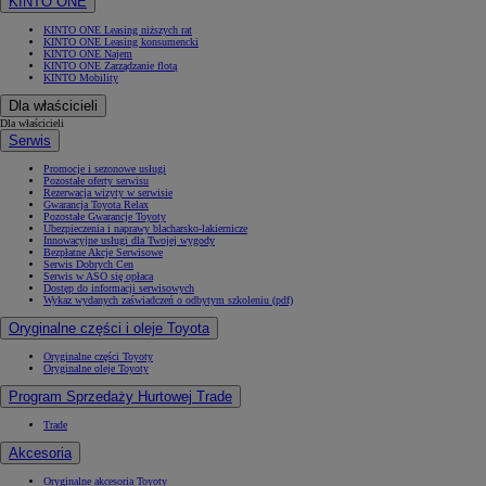
KINTO ONE
KINTO ONE Leasing niższych rat
KINTO ONE Leasing konsumencki
KINTO ONE Najem
KINTO ONE Zarządzanie flotą
KINTO Mobility
Dla właścicieli
Dla właścicieli
Serwis
Promocje i sezonowe usługi
Pozostałe oferty serwisu
Rezerwacja wizyty w serwisie
Gwarancja Toyota Relax
Pozostałe Gwarancje Toyoty
Ubezpieczenia i naprawy blacharsko-lakiernicze
Innowacyjne usługi dla Twojej wygody
Bezpłatne Akcje Serwisowe
Serwis Dobrych Cen
Serwis w ASO się opłaca
Dostęp do informacji serwisowych
Wykaz wydanych zaświadczeń o odbytym szkoleniu (pdf)
Oryginalne części i oleje Toyota
Oryginalne części Toyoty
Oryginalne oleje Toyoty
Program Sprzedaży Hurtowej Trade
Trade
Akcesoria
Oryginalne akcesoria Toyoty