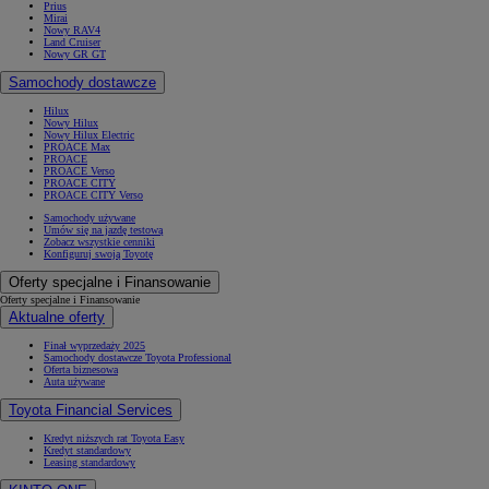
Prius
Mirai
Nowy RAV4
Land Cruiser
Nowy GR GT
Samochody dostawcze
Hilux
Nowy Hilux
Nowy Hilux Electric
PROACE Max
PROACE
PROACE Verso
PROACE CITY
PROACE CITY Verso
Samochody używane
Umów się na jazdę testową
Zobacz wszystkie cenniki
Konfiguruj swoją Toyotę
Oferty specjalne i Finansowanie
Oferty specjalne i Finansowanie
Aktualne oferty
Finał wyprzedaży 2025
Samochody dostawcze Toyota Professional
Oferta biznesowa
Auta używane
Toyota Financial Services
Kredyt niższych rat Toyota Easy
Kredyt standardowy
Leasing standardowy