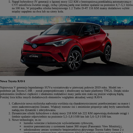
Napęd hybrydowy IV generacji o łącznej mocy 122 KM z bezstopniową przekładnią automatyczną e-
CVT umożliwia świetne osiągi, cichą i płynną jazdę oraz średnie spalanie na poziomie 4,7–5,1 litrów
na 100 km. W przypadku silnika benzynowego 1.2 Turbo D-4T 116 KM mamy dodatkowo wybór
między napędem na dwa lub na cztery koła.
Nowa Toyota RAV4
Najnowsza V generacja legendarnego SUV-a wystartowała w pierwszej połowie 2019 roku. Model ten –
podobnie jak Toyota C-HR – został przeprojektowany i zbudowany na bazie platformy TNGA. Dzięki nisko
położonemu środkowi ciężkości i idealnemu rozkładowi masy jazda nim stała się jeszcze większą frajdą.
Poniżej lista kilku innych dodatkowych elementów względem aktualnej wersji RAV4.
Całkowicie nowa stylistyka nadwozia wyróżnia się charakterystycznymi przetłoczeniami na masce i
ostro zaakcentowanymi liniami. Większy rozstaw osi i zmienione proporcje całej bryły samochodu
nadają mu dynamiki i zdecydowania.
Dynamiczne silniki hybrydowe o dużej mocy 218 KM lub 222 KM zapewniają doskonałe osiągi i
średnie spalanie odpowiednio na poziomie 5,5–5,8 l/100 km lub 5,6–5,9 l/100 km.
Nowe technologie, m.in:
lusterko wsteczne z kolorowym wyświetlaczem cyfrowym,
monitor panoramiczny z systemem kamer 360 stopni (Panoramic View Monitor),i,
udoskonalony zestaw systemów bezpieczeństwa aktywnego Toyota Safety Sense 2 z
inteligentnym tempomatem adaptacyjnym (IACC) i funkcją wykrywania pieszych i