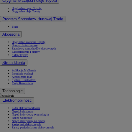
Oryginalne części i oleje Toyota
Oryginalne części Toyoty
Oryginalne oleje Toyoty
Program Sprzedaży Hurtowej Trade
Trade
Akcesoria
Oryginalne akcesoria Toyoty
Opony i koła zimowe
Zabudowy samochodów dostawczych
Zabezpieczenia i alarmy
Sklep Toyoty
Strefa klienta
Aplikacja MyToyota
Instrukcje obsługi
Aktualizacja map
System Bluetooth®
Karty Ratownicze
Technologie
Technologie
Elektromobilność
Lider elektromobilności
Napęd hybrydowy
Napęd hybrydowy typu plug-in
Napęd wodorowy
Napęd elektryczny na baterię
Zasięg aut elektrycznych
Zalety posiadania aut elektrycznych