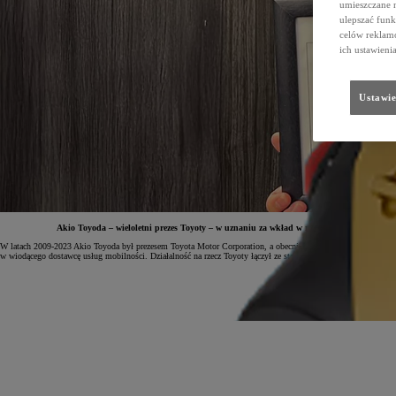
umieszczane 
ulepszać funk
celów reklamo
ich ustawieni
Ustawie
Akio Toyoda – wieloletni prezes Toyoty – w uznaniu za wkład w rozwój japońskiego i ś
W latach 2009-2023 Akio Toyoda był prezesem Toyota Motor Corporation, a obecnie jest przewodniczącym Rady
w wiodącego dostawcę usług mobilności. Działalność na rzecz Toyoty łączył ze startami w rajdach i wyściga