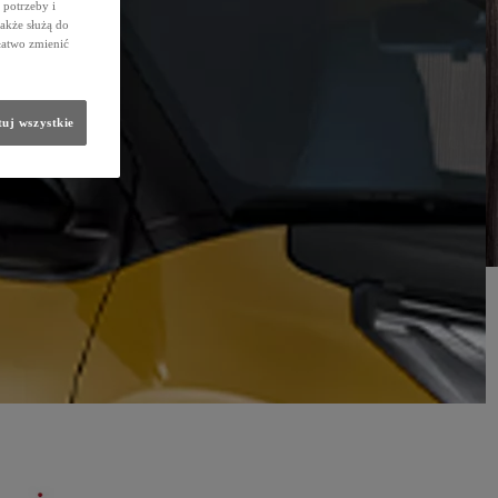
potrzeby i
także służą do
łatwo zmienić
uj wszystkie
 „Motoryzacyjnej Galerii Sław“. Dołączył do najbardziej zasłużonych postaci w branży.
świecie, umocnił pozycję Toyoty jako globalnego lidera. Odegrał też kluczową rolę w transformacji firmy