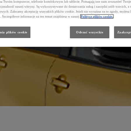
na Twoim komputerze, telefonie komórkowym lub tablecie. Pomagają one nam zrozumieć Twoje 
cjonalność naszej witryny. Są wykorzystywane do dostarczania usług i narzędzi osób trzecich, a 
wych. Zalecamy akceptację wszystkich plików cookie. Jeżeli nie wyrażasz na to zgody, możesz 
a. Szczegółowe informacje na ten temat znajdziesz w naszej
Polityce plików cookie.
nia plików cookie
Odrzuć wszystkie
Zaakcept
wiatowego przemysłu motoryzacyjnego został uhonorowany miejscem w „The Motoring Hall of Fame”, czyli
 Dyrektorów i dyrektorem reprezentatywnym firmy. Stojąc na czele największego koncernu motoryzacyjnego na 
ch, w których występował pod pseudonimem „Morizo”.