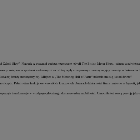
 Galerii Sław”. Nagrodę tę otrzymał podczas tegorocznej edycji The British Motor Show, jednego z najwięks
kże osoby związane ze sportami motorowymi za istotny wpływ na przemysł motoryzacyjny, mówiąc o dokonaniach 
lobalnej branży motoryzacyjnej. Miejsce w „The Motoring Hall of Fame” należało mu się już od dawna”.
niczych. Pełnił różne funkcje we wszystkich kluczowych obszarach działalności firmy, zarówno w Japonii, ja
a rozpoczęła transformację w wiodącego globalnego dostawcę usług mobilności. Umocniła też swoją pozycję jak