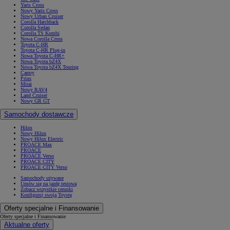
Yaris Cross
Nowy Yaris Cross
Nowy Urban Cruiser
Corolla Hatchback
Corolla Sedan
Corolla TS Kombi
Nowa Corolla Cross
Toyota C-HR
Toyota C-HR Plug-in
Nowa Toyota C-HR+
Nowa Toyota bZ4X
Nowa Toyota bZ4X Touring
Camry
Prius
Mirai
Nowy RAV4
Land Cruiser
Nowy GR GT
Samochody dostawcze
Hilux
Nowy Hilux
Nowy Hilux Electric
PROACE Max
PROACE
PROACE Verso
PROACE CITY
PROACE CITY Verso
Samochody używane
Umów się na jazdę testową
Zobacz wszystkie cenniki
Konfiguruj swoją Toyotę
Oferty specjalne i Finansowanie
Oferty specjalne i Finansowanie
Aktualne oferty