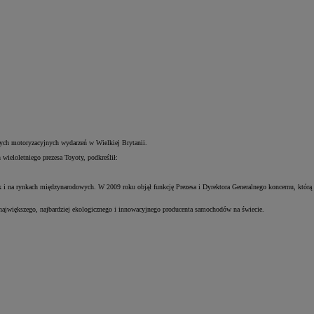
zych motoryzacyjnych wydarzeń w Wielkiej Brytanii.
wieloletniego prezesa Toyoty, podkreślił:
k i na rynkach międzynarodowych. W 2009 roku objął funkcję Prezesa i Dyrektora Generalnego koncernu, którą
o największego, najbardziej ekologicznego i innowacyjnego producenta samochodów na świecie.