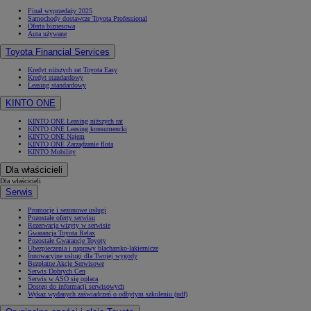
Finał wyprzedaży 2025
Samochody dostawcze Toyota Professional
Oferta biznesowa
Auta używane
Toyota Financial Services
Kredyt niższych rat Toyota Easy
Kredyt standardowy
Leasing standardowy
KINTO ONE
KINTO ONE Leasing niższych rat
KINTO ONE Leasing konsumencki
KINTO ONE Najem
KINTO ONE Zarządzanie flotą
KINTO Mobility
Dla właścicieli
Dla właścicieli
Serwis
Promocje i sezonowe usługi
Pozostałe oferty serwisu
Rezerwacja wizyty w serwisie
Gwarancja Toyota Relax
Pozostałe Gwarancje Toyoty
Ubezpieczenia i naprawy blacharsko-lakiernicze
Innowacyjne usługi dla Twojej wygody
Bezpłatne Akcje Serwisowe
Serwis Dobrych Cen
Serwis w ASO się opłaca
Dostęp do informacji serwisowych
Wykaz wydanych zaświadczeń o odbytym szkoleniu (pdf)