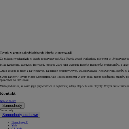
Toyoda w gronie najwybitniejszych liderów w motoryzacji
Za znakomite osiągnięcia w branży motoryzacyjnej Akio Toyoda został wyróżniony miejscem w „Motoryzacyjnej
Mike Rutherford, założyciel instytucji, która od 2010 roku wyróżnia liderów, inżynierów, projektantów, a ta
„Akio Toyoda to jeden z największych, najbardziej produktywnych, utalentowanych i wpływowych liderów w g
Swoją karierę w Toyota Motor Corporation Akio Toyoda rozpoczął w 1984 roku, tuż po ukończeniu studiów praw
sprawował do 2023 roku.
Warto podkreślić, że okres jego przywództwa to najbardziej udany etap w historii Toyoty. W tym czasie firm
Od
81 900 zł
Kontakt
Yaris Cross
Napisz do nas
HYBRID
Samochody
Samochody
Samochody osobowe
Nowe Aygo X
Yaris
GR Yaris