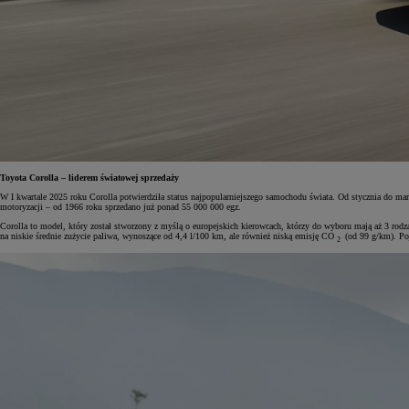
Toyota Corolla – liderem światowej sprzedaży
W I kwartale 2025 roku Corolla potwierdziła status najpopularniejszego samochodu świata. Od stycznia do marc
motoryzacji – od 1966 roku sprzedano już ponad 55 000 000 egz.
Corolla to model, który został stworzony z myślą o europejskich kierowcach, którzy do wyboru mają aż 3 rodz
na niskie średnie zużycie paliwa, wynoszące od 4,4 l/100 km, ale również niską emisję CO
(od 99 g/km). Po
2