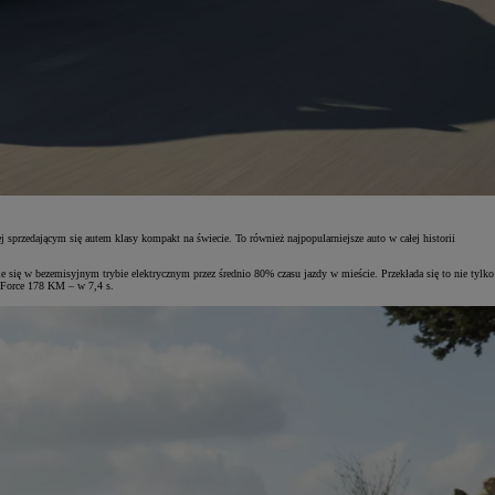
 sprzedającym się autem klasy kompakt na świecie. To również najpopularniejsze auto w całej historii
 się w bezemisyjnym trybie elektrycznym przez średnio 80% czasu jazdy w mieście. Przekłada się to nie tylko
 Force 178 KM – w 7,4 s.