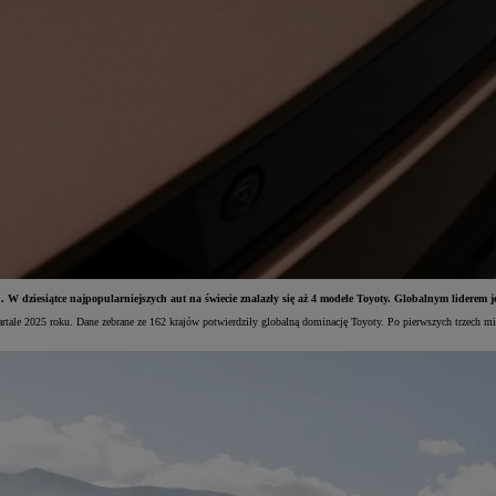
dziesiątce najpopularniejszych aut na świecie znalazły się aż 4 modele Toyoty. Globalnym liderem jes
le 2025 roku. Dane zebrane ze 162 krajów potwierdziły globalną dominację Toyoty. Po pierwszych trzech mi