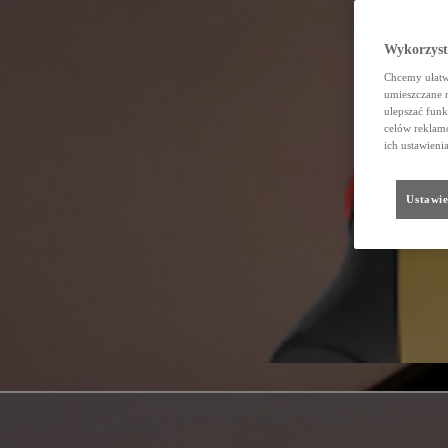
Wykorzystu
Chcemy ułatwi
umieszczane 
ulepszać funk
celów reklamo
ich ustawieni
Ustawie