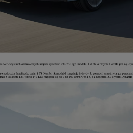
a we wszystkich analizowanych krajach sprzedano 244 751 egz. modelu. Od 26 lat Toyota Corolla jest najlepiej
aje nadwozia: hatchback, sedan i TS Kombi. Samochód napędzają hybrydy 5. generacji umożliwiające poruszanie
jazd z układem 1.8 Hybrid 140 KM rozpędza się od 0 do 100 km/h w 9,1 s, a z napędem 2.0 Hybrid Dynamic