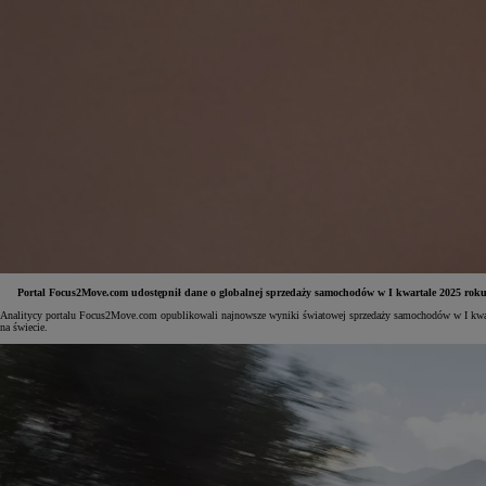
Portal Focus2Move.com udostępnił dane o globalnej sprzedaży samochodów w I kwartale 2025 roku. W 
Analitycy portalu Focus2Move.com opublikowali najnowsze wyniki światowej sprzedaży samochodów w I kwarta
na świecie.
Od
81 900 zł
Yaris Cross
HYBRID