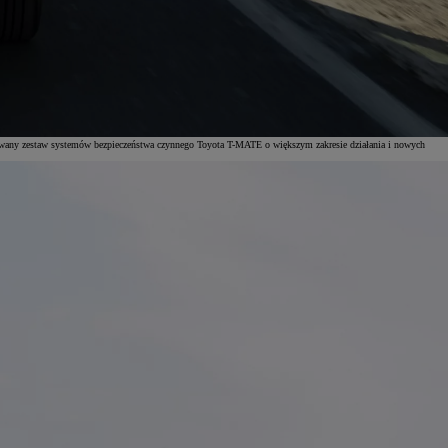
dowany zestaw systemów bezpieczeństwa czynnego Toyota T-MATE o większym zakresie działania i nowych