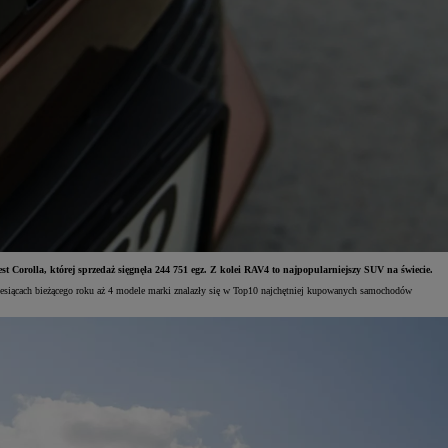
t Corolla, której sprzedaż sięgnęła 244 751 egz. Z kolei RAV4 to najpopularniejszy SUV na świecie.
esiącach bieżącego roku aż 4 modele marki znalazły się w Top10 najchętniej kupowanych samochodów