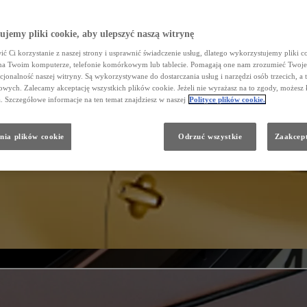
jemy pliki cookie, aby ulepszyć naszą witrynę
ć Ci korzystanie z naszej strony i usprawnić świadczenie usług, dlatego wykorzystujemy pliki co
na Twoim komputerze, telefonie komórkowym lub tablecie. Pomagają one nam zrozumieć Twoje 
cjonalność naszej witryny. Są wykorzystywane do dostarczania usług i narzędzi osób trzecich, a 
wych. Zalecamy akceptację wszystkich plików cookie. Jeżeli nie wyrażasz na to zgody, możesz 
a. Szczegółowe informacje na ten temat znajdziesz w naszej
Polityce plików cookie.
nia plików cookie
Odrzuć wszystkie
Zaakcept