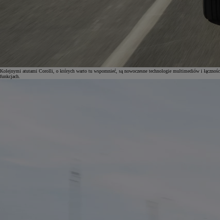
Od
105 300 zł
Corolla Hatchback
HYBRID
Kolejnymi atutami Corolli, o których warto tu wspomnieć, są nowoczesne technologie multimediów i łącznoś
funkcjach.