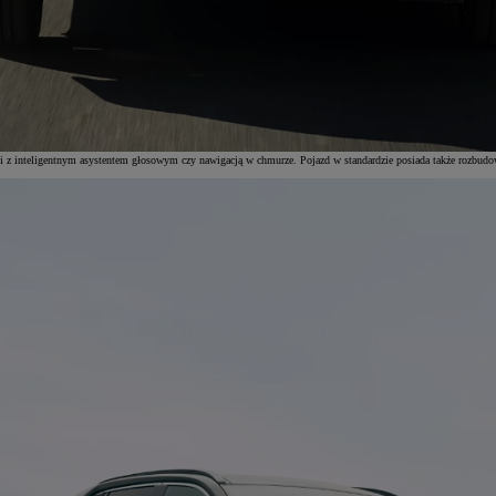
ci z inteligentnym asystentem głosowym czy nawigacją w chmurze. Pojazd w standardzie posiada także rozbu