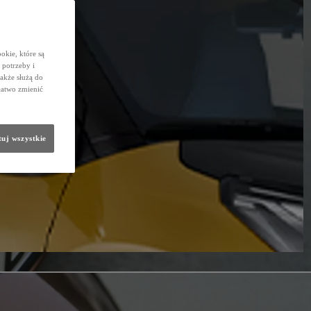
okie, które są
potrzeby i
także służą do
łatwo zmienić
uj wszystkie