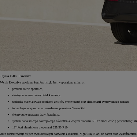
Od
105 300 zł
Corolla Hatchback
HYBRID
Toyota C-HR Executive
Wersja Executive stawia na komfort i styl. Jest wyposażona m.in. w:
przednie fotele sportowe,
elektrycznie regulowany fotel kierowcy,
tapicerkę materiałową z boczkami ze skóry syntetycznej oraz elementami syntetycznego zamszu,
technologię oczyszczania i nawilżania powietrza Nanoe-X®,
elektrycznie unoszone drzwi bagażnika,
system dodatkowego nastrojowego oświetlenia wnętrza diodami LED z możliwością personalizacji (l
19" felgi aluminiowe z oponami 225/50 R19.
Auto charakteryzuje się też dwukolorowym nadwozie z lakierem Night Sky Black na dachu oraz wykończeniem prz