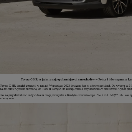
Toyota C-HR to jeden z najpopularniejszych samochodów w Polsce i lider segmentu ko
Toyota C-HR drugiej generacji w ramach Wyprzedaży 2023 dostępna jest w ofercie specjalnej. Do wyboru są 3
na dowolnie wybrane akcesoria, do 1000 zł korzyści na zabezpieczenia antykradzieżowe oraz szeroki wybór pr
Od
81 900 zł
Tak na przykład klienci indywidualni mogą skorzystać z Kredytu Jednoratowego 0% (RRSO 5%)** lub Leasin
miesięcznie.
Yaris Cross
HYBRID