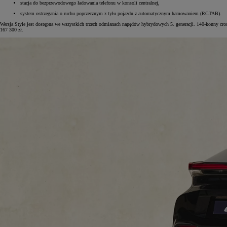
stacja do bezprzewodowego ładowania telefonu w konsoli centralnej,
system ostrzegania o ruchu poprzecznym z tyłu pojazdu z automatycznym hamowaniem (RCTAB).
Wersja Style jest dostępna we wszystkich trzech odmianach napędów hybrydowych 5. generacji. 140-konny cr
167 300 zł.