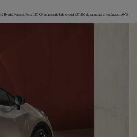
m 2.0 Hybrid Dynamic Force 197 KM na przednie koła wynosi 157 500 zł, natomiast w konfiguracji AWD-i –