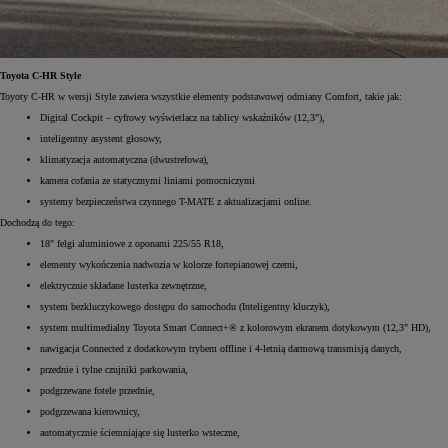
Toyota C-HR Style
Toyoty C-HR w wersji Style zawiera wszystkie elementy podstawowej odmiany Comfort, takie jak:
Digital Cockpit – cyfrowy wyświetlacz na tablicy wskaźników (12,3"),
inteligentny asystent głosowy,
klimatyzacja automatyczna (dwustrefowa),
kamera cofania ze statycznymi liniami pomocniczymi
systemy bezpieczeństwa czynnego T-MATE z aktualizacjami online.
Dochodzą do tego:
18" felgi aluminiowe z oponami 225/55 R18,
elementy wykończenia nadwozia w kolorze fortepianowej czerni,
elektrycznie składane lusterka zewnętrzne,
system bezkluczykowego dostępu do samochodu (Inteligentny kluczyk),
system multimedialny Toyota Smart Connect+® z kolorowym ekranem dotykowym (12,3" HD),
nawigacja Connected z dodatkowym trybem offline i 4-letnią darmową transmisją danych,
przednie i tylne czujniki parkowania,
podgrzewane fotele przednie,
podgrzewana kierownicy,
automatycznie ściemniające się lusterko wsteczne,