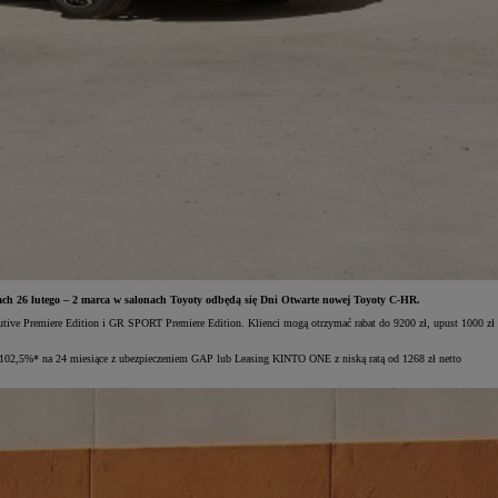
ach 26 lutego – 2 marca w salonach Toyoty odbędą się Dni Otwarte nowej Toyoty C-HR.
utive Premiere Edition i GR SPORT Premiere Edition. Klienci mogą otrzymać rabat do 9200 zł, upust 1000 zł
102,5%* na 24 miesiące z ubezpieczeniem GAP lub Leasing KINTO ONE z niską ratą od 1268 zł netto