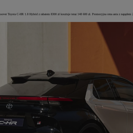
ossover Toyota C-HR 1.8 Hybrid z rabatem 8300 zł kosztuje teraz 148 600 zł. Promocyjna cena auta z napęde