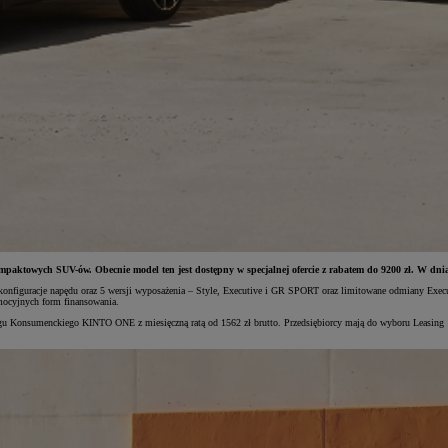
mpaktowych SUV-ów. Obecnie model ten jest dostępny w specjalnej ofercie z rabatem do 9200 zł. W dni
 konfiguracje napędu oraz 5 wersji wyposażenia – Style, Executive i GR SPORT oraz limitowane odmiany Exec
omocyjnych form finansowania.
gu Konsumenckiego KINTO ONE z miesięczną ratą od 1562 zł brutto. Przedsiębiorcy mają do wyboru Leasing 