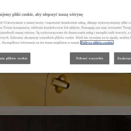
jemy pliki cookie, aby ulepszyć naszą witrynę
ć Ci korzystanie z naszej strony i usprawnić świadczenie usług, dlatego wykorzystujemy pliki co
na Twoim komputerze, telefonie komórkowym lub tablecie. Pomagają one nam zrozumieć Twoje 
cjonalność naszej witryny. Są wykorzystywane do dostarczania usług i narzędzi osób trzecich, a 
wych. Zalecamy akceptację wszystkich plików cookie. Jeżeli nie wyrażasz na to zgody, możesz 
a. Szczegółowe informacje na ten temat znajdziesz w naszej
Polityce plików cookie.
nia plików cookie
Odrzuć wszystkie
Zaakcept