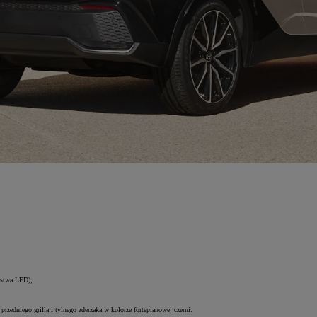
istwa LED),
edniego grilla i tylnego zderzaka w kolorze fortepianowej czerni.