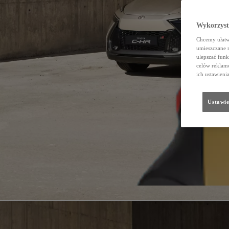
Wykorzystu
Chcemy ułatwi
umieszczane 
ulepszać funk
celów reklamo
ich ustawieni
Ustawie