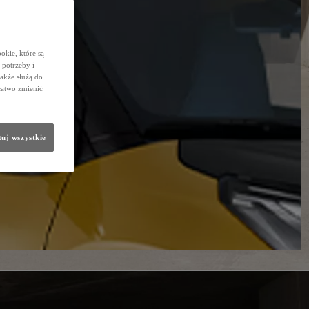
okie, które są
potrzeby i
także służą do
łatwo zmienić
uj wszystkie