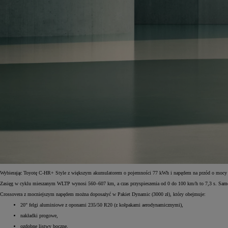
Od
105 300 zł
Corolla Hatchback
HYBRID
Wybierając Toyotę C-HR+ Style z większym akumulatorem o pojemności 77 kWh i napędem na przód o mocy 2
Zasięg w cyklu mieszanym WLTP wynosi 560–607 km, a czas przyspieszenia od 0 do 100 km/h to 7,3 s. Samoc
Crossovera z mocniejszym napędem można doposażyć w Pakiet Dynamic (3000 zł), który obejmuje:
20" felgi aluminiowe z oponami 235/50 R20 (z kołpakami aerodynamicznymi),
nakładki progowe,
ozdobne listwy boczne,