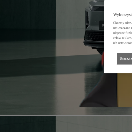
Wykorzystu
Chcemy ułatwi
umieszczane 
ulepszać funk
celów reklamo
ich ustawieni
Ustawie