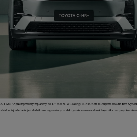
24 KM, w przedsprzedaży zapłacimy od 174 900 zł. W Leasingu KINTO One miesięczna rata dla firm wynosi
hód w tej odmianie jest dodatkowo wyposażony w elektrycznie unoszone drzwi bagażnika oraz przyciemniane 