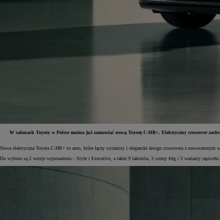
W salonach Toyoty w Polsce można już zamawiać nową Toyotę C-HR+. Elektryczny crossover zac
Nowa elektryczna Toyota C-HR+ to auto, które łączy wyrazisty i elegancki design crossovera z nowoczesny
Od
81 900 zł
Do wyboru są 2 wersje wyposażenia – Style i Executive, a także 9 lakierów, 3 wzory felg i 3 warianty tapice
Yaris Cross
HYBRID