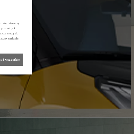
okie, które są
potrzeby i
także służą do
łatwo zmienić
uj wszystkie