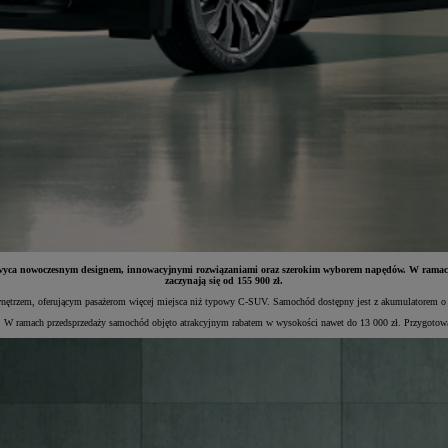
hwyca nowoczesnym designem, innowacyjnymi rozwiązaniami oraz szerokim wyborem napędów. W ramac
zaczynają się od 155 900 zł.
m wnętrzem, oferującym pasażerom więcej miejsca niż typowy C-SUV. Samochód dostępny jest z akumulatorem
rki. W ramach przedsprzedaży samochód objęto atrakcyjnym rabatem w wysokości nawet do 13 000 zł. Przygotowa