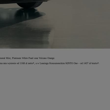
neral Mist, Platinum White Pearl oraz Volcano Orange.
na rata wyniesie od 1168 zł netto*, a w Leasingu Konsumenckim KINTO One – od 1437 zł brutto*.