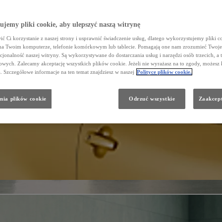
jemy pliki cookie, aby ulepszyć naszą witrynę
ć Ci korzystanie z naszej strony i usprawnić świadczenie usług, dlatego wykorzystujemy pliki co
na Twoim komputerze, telefonie komórkowym lub tablecie. Pomagają one nam zrozumieć Twoje 
cjonalność naszej witryny. Są wykorzystywane do dostarczania usług i narzędzi osób trzecich, a 
wych. Zalecamy akceptację wszystkich plików cookie. Jeżeli nie wyrażasz na to zgody, możesz 
a. Szczegółowe informacje na ten temat znajdziesz w naszej
Polityce plików cookie.
nia plików cookie
Odrzuć wszystkie
Zaakcept