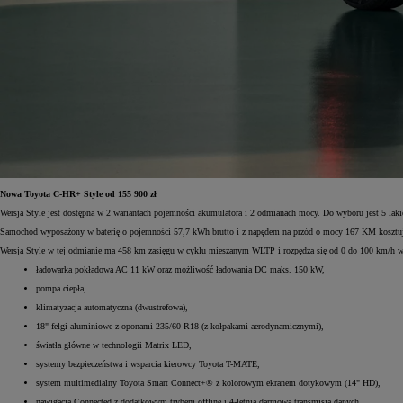
Nowa Toyota C-HR+ Style od 155 900 zł
Wersja Style jest dostępna w 2 wariantach pojemności akumulatora i 2 odmianach mocy. Do wyboru jest 5 laki
Samochód wyposażony w baterię o pojemności 57,7 kWh brutto i z napędem na przód o mocy 167 KM kosztuje
Wersja Style w tej odmianie ma 458 km zasięgu w cyklu mieszanym WLTP i rozpędza się od 0 do 100 km/h w 8,
ładowarka pokładowa AC 11 kW oraz możliwość ładowania DC maks. 150 kW,
pompa ciepła,
klimatyzacja automatyczna (dwustrefowa),
18" felgi aluminiowe z oponami 235/60 R18 (z kołpakami aerodynamicznymi),
światła główne w technologii Matrix LED,
systemy bezpieczeństwa i wsparcia kierowcy Toyota T-MATE,
system multimedialny Toyota Smart Connect+® z kolorowym ekranem dotykowym (14" HD),
nawigacja Connected z dodatkowym trybem offline i 4-letnią darmową transmisją danych.