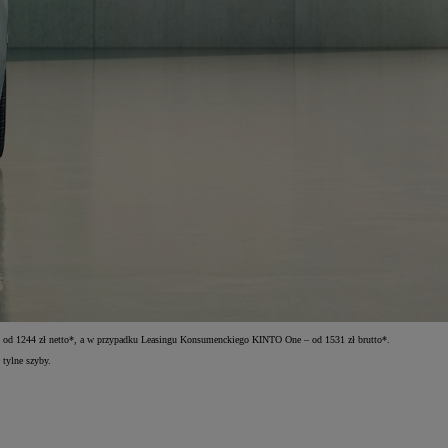
 od 1244 zł netto*, a w przypadku Leasingu Konsumenckiego KINTO One – od 1531 zł brutto*.
tylne szyby.