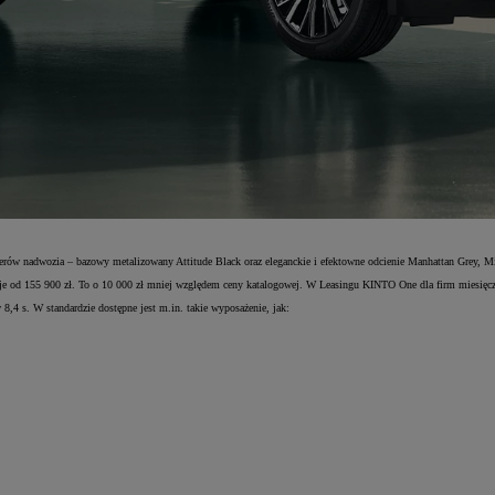
erów nadwozia – bazowy metalizowany Attitude Black oraz eleganckie i efektowne odcienie Manhattan Grey, Mi
 od 155 900 zł. To o 10 000 zł mniej względem ceny katalogowej. W Leasingu KINTO One dla firm miesięcz
4 s. W standardzie dostępne jest m.in. takie wyposażenie, jak: