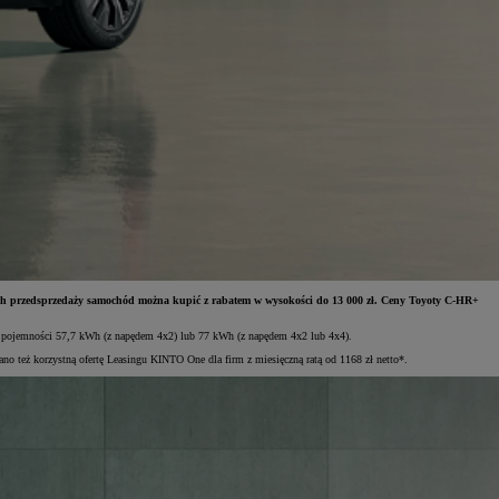
h przedsprzedaży samochód można kupić z rabatem w wysokości do 13 000 zł. Ceny Toyoty C-HR+
 o pojemności 57,7 kWh (z napędem 4x2) lub 77 kWh (z napędem 4x2 lub 4x4).
no też korzystną ofertę Leasingu KINTO One dla firm z miesięczną ratą od 1168 zł netto*.