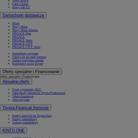
Nowy RAV4
Land Cruiser
Nowy GR GT
Samochody dostawcze
Hilux
Nowy Hilux
Nowy Hilux Electric
PROACE Max
PROACE
PROACE Verso
PROACE CITY
PROACE CITY Verso
Samochody używane
Umów się na jazdę testową
Zobacz wszystkie cenniki
Konfiguruj swoją Toyotę
Oferty specjalne i Finansowanie
Oferty specjalne i Finansowanie
Aktualne oferty
Finał wyprzedaży 2025
Samochody dostawcze Toyota Professional
Oferta biznesowa
Auta używane
Toyota Financial Services
Kredyt niższych rat Toyota Easy
Kredyt standardowy
Leasing standardowy
KINTO ONE