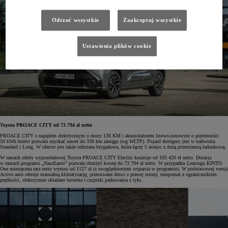
Odrzuć wszystkie
Zaakceptuj wszystkie
Ustawienia plików cookie
Toyota PROACE CITY od 73 794 zł netto
PROACE CITY z napędem elektrycznym o mocy 136 KM i akumulatorem litowo-jonowym o pojemności
50 kWh brutto pozwala uzyskać nawet do 330 km zasięgu (wg WLTP). Pojazd dostępny jest w nadwoziu
Standard i Long. W ofercie jest także odmiana brygadowa, która łączy 5 miejsc z dużą przestrzenią ładunkową.
W ramach oferty wyprzedażowej Toyota PROACE CITY Electric kosztuje od 105 420 zł netto. Dotacja
w ramach programu „NaszEauto” pozwala obniżyć kwotę do 73 794 zł netto. W przypadku Leasingu KINTO
One miesięczna rata netto wynosi od 1127 zł (z uwzględnieniem wsparcia w programie). W podstawowej wersji
Active auto oferuje manualną klimatyzację, przesuwane drzwi z prawej strony, tempomat z ogranicznikiem
prędkości, elektrycznie składane lusterka i czujniki parkowania z tyłu.