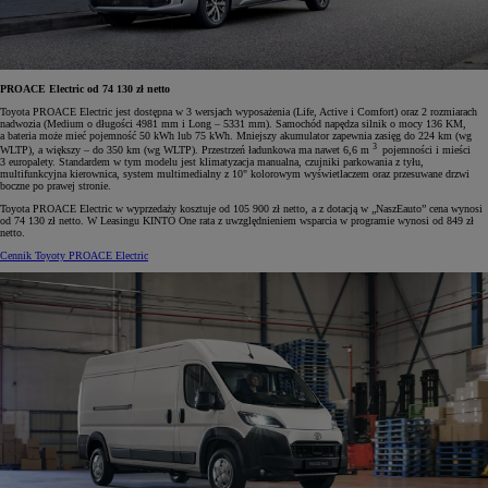
PROACE Electric od 74 130 zł netto
Toyota PROACE Electric jest dostępna w 3 wersjach wyposażenia (Life, Active i Comfort) oraz 2 rozmiarach
nadwozia (Medium o długości 4981 mm i Long – 5331 mm). Samochód napędza silnik o mocy 136 KM,
a bateria może mieć pojemność 50 kWh lub 75 kWh. Mniejszy akumulator zapewnia zasięg do 224 km (wg
3
WLTP), a większy – do 350 km (wg WLTP). Przestrzeń ładunkowa ma nawet 6,6 m
pojemności i mieści
3 europalety. Standardem w tym modelu jest klimatyzacja manualna, czujniki parkowania z tyłu,
multifunkcyjna kierownica, system multimedialny z 10" kolorowym wyświetlaczem oraz przesuwane drzwi
boczne po prawej stronie.
Toyota PROACE Electric w wyprzedaży kosztuje od 105 900 zł netto, a z dotacją w „NaszEauto” cena wynosi
od 74 130 zł netto. W Leasingu KINTO One rata z uwzględnieniem wsparcia w programie wynosi od 849 zł
netto.
Cennik Toyoty PROACE Electric