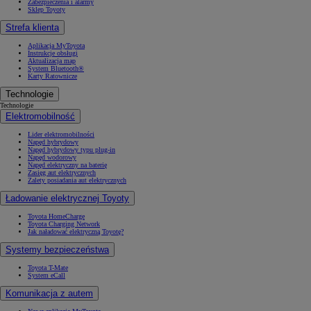
Zabezpieczenia i alarmy
Sklep Toyoty
Strefa klienta
Aplikacja MyToyota
Instrukcje obsługi
Aktualizacja map
System Bluetooth®
Karty Ratownicze
Technologie
Technologie
Elektromobilność
Lider elektromobilności
Napęd hybrydowy
Napęd hybrydowy typu plug-in
Napęd wodorowy
Napęd elektryczny na baterię
Zasięg aut elektrycznych
Zalety posiadania aut elektrycznych
Ładowanie elektrycznej Toyoty
Toyota HomeCharge
Toyota Charging Network
Jak naładować elektryczną Toyotę?
Systemy bezpieczeństwa
Toyota T-Mate
System eCall
Komunikacja z autem