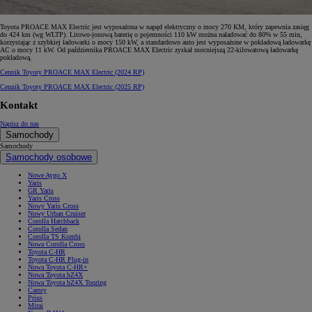
Toyota PROACE MAX Electric jest wyposażona w napęd elektryczny o mocy 270 KM, który zapewnia zasięg
do 424 km (wg WLTP). Litowo-jonową baterię o pojemności 110 kW można naładować do 80% w 55 min,
korzystając z szybkiej ładowarki o mocy 150 kW, a standardowo auto jest wyposażone w pokładową ładowarkę
AC o mocy 11 kW. Od października PROACE MAX Electric zyskał mocniejszą 22-kilowatową ładowarkę
pokładową.
Cennik Toyoty PROACE MAX Electric (2024 RP)
Cennik Toyoty PROACE MAX Electric (2025 RP)
Kontakt
Napisz do nas
Samochody
Samochody
Samochody osobowe
Nowe Aygo X
Yaris
GR Yaris
Yaris Cross
Nowy Yaris Cross
Nowy Urban Cruiser
Corolla Hatchback
Corolla Sedan
Corolla TS Kombi
Nowa Corolla Cross
Toyota C-HR
Toyota C-HR Plug-in
Nowa Toyota C-HR+
Nowa Toyota bZ4X
Nowa Toyota bZ4X Touring
Camry
Prius
Mirai