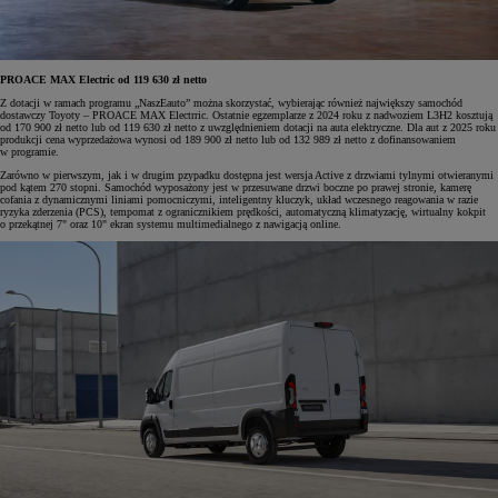
PROACE MAX Electric od 119 630 zł netto
Z dotacji w ramach programu „NaszEauto” można skorzystać, wybierając również największy samochód
dostawczy Toyoty – PROACE MAX Electrric. Ostatnie egzemplarze z 2024 roku z nadwoziem L3H2 kosztują
od 170 900 zł netto lub od 119 630 zł netto z uwzględnieniem dotacji na auta elektryczne. Dla aut z 2025 roku
produkcji cena wyprzedażowa wynosi od 189 900 zł netto lub od 132 989 zł netto z dofinansowaniem
w programie.
Zarówno w pierwszym, jak i w drugim pzypadku dostępna jest wersja Active z drzwiami tylnymi otwieranymi
pod kątem 270 stopni. Samochód wyposażony jest w przesuwane drzwi boczne po prawej stronie, kamerę
cofania z dynamicznymi liniami pomocniczymi, inteligentny kluczyk, układ wczesnego reagowania w razie
ryzyka zderzenia (PCS), tempomat z ogranicznikiem prędkości, automatyczną klimatyzację, wirtualny kokpit
o przekątnej 7" oraz 10" ekran systemu multimedialnego z nawigacją online.