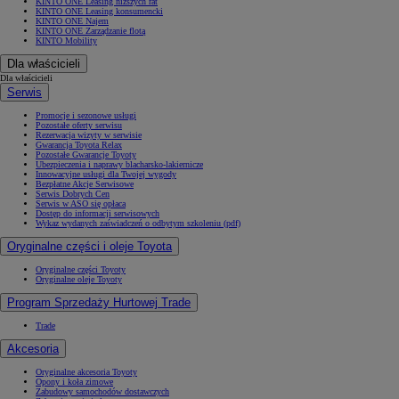
KINTO ONE Leasing niższych rat
KINTO ONE Leasing konsumencki
KINTO ONE Najem
KINTO ONE Zarządzanie flotą
KINTO Mobility
Dla właścicieli
Dla właścicieli
Serwis
Promocje i sezonowe usługi
Pozostałe oferty serwisu
Rezerwacja wizyty w serwisie
Gwarancja Toyota Relax
Pozostałe Gwarancje Toyoty
Ubezpieczenia i naprawy blacharsko-lakiernicze
Innowacyjne usługi dla Twojej wygody
Bezpłatne Akcje Serwisowe
Serwis Dobrych Cen
Serwis w ASO się opłaca
Dostęp do informacji serwisowych
Wykaz wydanych zaświadczeń o odbytym szkoleniu (pdf)
Oryginalne części i oleje Toyota
Oryginalne części Toyoty
Oryginalne oleje Toyoty
Program Sprzedaży Hurtowej Trade
Trade
Akcesoria
Oryginalne akcesoria Toyoty
Opony i koła zimowe
Zabudowy samochodów dostawczych