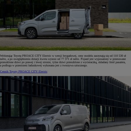
Wybierając Toyotę PROACE CITY Electric w wersji brygadowej, ceny modelu zaczynają się od 110 530 zł
netto, a po uwzględnieniu dotacji kwota wynosi od 77 371 zł netto. Pojazd jest wyposażony w przesuwane
przeszklone drzwi po prawej i lewej stronie, tylne drzwi przeszklone z wycieraczką, składany fotel pasażera,
a podłoga w przestrzeni ładunkowej wykonana jest z tworzywa sztucznego.
Cennik Toyoty PROACE CITY Electric