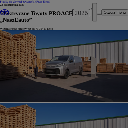
Przejdź do głównej zawartości
(Press Enter)
22 października 2025
Elektryczne Toyoty PROACE z dotacją
Otwórz menu
„NaszEauto”
Wszechstronne furgony już od 73 794 zł netto