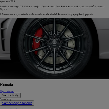
systemem EPS.
Zmodernizowanego GR Yarisa w wersjach Dynamic oraz Aero Performance można już zamawiać w salonach
Toyoty.
* Prezentowane wyposażenie może nie odpowiadać dokładnie europejskiej specyfikacji pojazdu.
Kontakt
Napisz do nas
Samochody
Samochody
Samochody osobowe