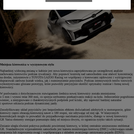
Mniejsza kierownica w wyczynowym stylu
Najbardziej widoczną zmianą w kabinie jest nowa kierownica zaprojektowana po szczegółowej analizie
zachowania kierowców podczas rywalizacji. Aby poprawić kontrolę nad samochodem oraz ułatwić koncentrację
na drodze, inżynierowie z TOYOTA GAZOO Racing we współpracy z kierowcami rajdowymi i wyścigowymi
dopracowali zarówno kształt wieńca, jak i rozmieszczenie przycisków. Podczas intensywnych testów torowych
wykorzystywano gliniane prototypy, które pozwoliły precyzyjnie określić optymalny rozmiar i formę nowej
kierownicy.
W porównaniu z dotychczasowym rozwiązaniem średnica nowej kierownicy została zmniejszona
o 5 mm i wynosi teraz 360 mm, co sprzyja szybszemu przekazywaniu reakcji na koła. Jednocześnie pogrubiono
wieniec, a zrezygnowano z charakterystycznych podpórek pod kciuki, aby zapewnić bardziej naturalne
i sportowe odczucia podczas dynamicznej jazdy.
Zmodyfikowany układ przycisków jest bezpośrednim efektem doświadczeń zdobytych w motorsporcie, gdzie
kierowcy często obracają kierownicę nawet o 180 stopni, nie odrywając od niej rąk. W klasycznych
konstrukcjach mogło to prowadzić do przypadkowego naciskania przycisków, dlatego w nowej kierownicy
GR Yarisa elementy sterujące przesunięto dalej od miejsca chwytu, co ogranicza ryzyko takich sytuacji.
Zmianie uległa również pokrywa poduszki powietrznej kierowcy, w której centralnie umieszczono emblemat
GR. Standardowym wyposażeniem samochodu jest kamera monitorująca kierowcę (DMC) wykrywająca oznaki
zmęczenia lub rozproszenia uwagi i współpracująca z układem awaryjnego zatrzymania pojazdu (EDSS).