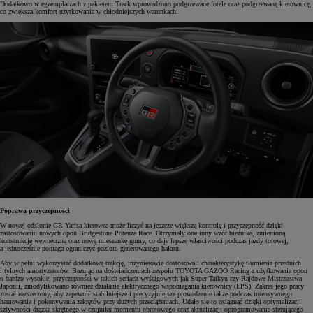
Dodatkowo w egzemplarzach z pakietem Track wprowadzono podgrzewane fotele oraz podgrzewaną kierownicę,
co zwiększa komfort użytkowania w chłodniejszych warunkach.
Poprawa przyczepności
W nowej odsłonie GR Yarisa kierowca może liczyć na jeszcze większą kontrolę i przyczepność dzięki
zastosowaniu nowych opon Bridgestone Potenza Race. Otrzymały one inny wzór bieżnika, zmienioną
konstrukcję wewnętrzną oraz nową mieszankę gumy, co daje lepsze właściwości podczas jazdy torowej,
a jednocześnie pomaga ograniczyć poziom generowanego hałasu.
Aby w pełni wykorzystać dodatkową trakcję, inżynierowie dostosowali charakterystykę tłumienia przednich
i tylnych amortyzatorów. Bazując na doświadczeniach zespołu TOYOTA GAZOO Racing z użytkowania opon
o bardzo wysokiej przyczepności w takich seriach wyścigowych jak Super Taikyu czy Rajdowe Mistrzostwa
Japonii, zmodyfikowano również działanie elektrycznego wspomagania kierownicy (EPS). Zakres jego pracy
został rozszerzony, aby zapewnić stabilniejsze i precyzyjniejsze prowadzenie także podczas intensywnego
hamowania i pokonywania zakrętów przy dużych przeciążeniach. Udało się to osiągnąć dzięki optymalizacji
sztywności drążka skrętnego w czujniku momentu obrotowego oraz aktualizacji oprogramowania sterującego