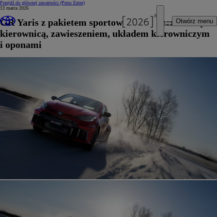
Przejdź do głównej zawartości
(Press Enter)
13 marca 2026
GR Yaris z pakietem sportowych ulepszeń: nową
Otwórz menu
kierownicą, zawieszeniem, układem kierowniczym
i oponami