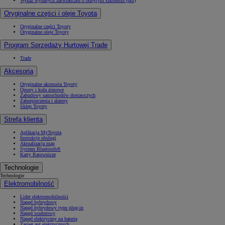
Wykaz wydanych zaświadczeń o odbytym szkoleniu (pdf)
Oryginalne części i oleje Toyota
Oryginalne części Toyoty
Oryginalne oleje Toyoty
Program Sprzedaży Hurtowej Trade
Trade
Akcesoria
Oryginalne akcesoria Toyoty
Opony i koła zimowe
Zabudowy samochodów dostawczych
Zabezpieczenia i alarmy
Sklep Toyoty
Strefa klienta
Aplikacja MyToyota
Instrukcje obsługi
Aktualizacja map
System Bluetooth®
Karty Ratownicze
Technologie
Technologie
Elektromobilność
Lider elektromobilności
Napęd hybrydowy
Napęd hybrydowy typu plug-in
Napęd wodorowy
Napęd elektryczny na baterię
Zasięg aut elektrycznych