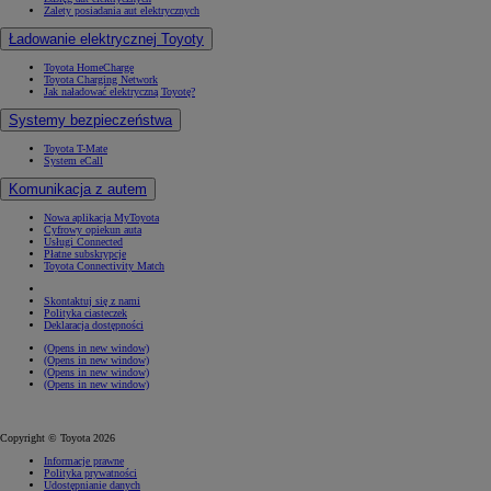
Zalety posiadania aut elektrycznych
Ładowanie elektrycznej Toyoty
Toyota HomeCharge
Toyota Charging Network
Jak naładować elektryczną Toyotę?
Systemy bezpieczeństwa
Toyota T-Mate
System eCall
Komunikacja z autem
Nowa aplikacja MyToyota
Cyfrowy opiekun auta
Usługi Connected
Płatne subskrypcje
Toyota Connectivity Match
Skontaktuj się z nami
Polityka ciasteczek
Deklaracja dostępności
(Opens in new window)
(Opens in new window)
(Opens in new window)
(Opens in new window)
Copyright © Toyota 2026
Informacje prawne
Polityka prywatności
Udostępnianie danych