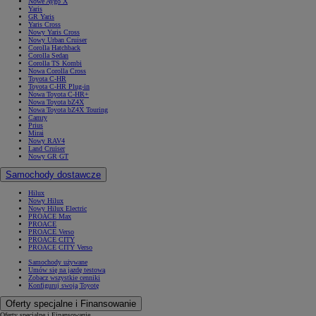
Nowe Aygo X
Yaris
GR Yaris
Yaris Cross
Nowy Yaris Cross
Nowy Urban Cruiser
Corolla Hatchback
Corolla Sedan
Corolla TS Kombi
Nowa Corolla Cross
Toyota C-HR
Toyota C-HR Plug-in
Nowa Toyota C-HR+
Nowa Toyota bZ4X
Nowa Toyota bZ4X Touring
Camry
Prius
Mirai
Nowy RAV4
Land Cruiser
Nowy GR GT
Samochody dostawcze
Hilux
Nowy Hilux
Nowy Hilux Electric
PROACE Max
PROACE
PROACE Verso
PROACE CITY
PROACE CITY Verso
Samochody używane
Umów się na jazdę testową
Zobacz wszystkie cenniki
Konfiguruj swoją Toyotę
Oferty specjalne i Finansowanie
Oferty specjalne i Finansowanie