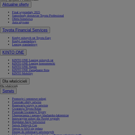
Aktualne oferty
Finał wyprzedaży 2025
Samochody dostawcze Toyota Professional
Oferta biznesowa
Auta używane
Toyota Financial Services
Kredyt niższych rat Toyota Easy
Kredyt standardowy
Leasing standardowy
KINTO ONE
KINTO ONE Leasing niższych rat
KINTO ONE Leasing konsumencki
KINTO ONE Najem
KINTO ONE Zarządzanie flotą
KINTO Mobility
Dla właścicieli
Dla właścicieli
Serwis
Promocje i sezonowe usługi
Pozostałe oferty serwisu
Rezerwacja wizyty w serwisie
Gwarancja Toyota Relax
Pozostałe Gwarancje Toyoty
Ubezpieczenia i naprawy blacharsko-lakiernicze
Innowacyjne usługi dla Twojej wygody
Bezpłatne Akcje Serwisowe
Serwis Dobrych Cen
Serwis w ASO się opłaca
Dostęp do informacji serwisowych