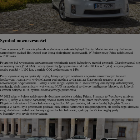
Symbol nowoczesności
Trzecia generacja Priusa zdecydowała o globalnym sukcesie hybryd Toyoty. Model ten stał się ulubionym
samochodem gwiazd Hollywood oraz ikoną ekologicznej motoryzacji. W Polsce nowy Prius zadebiutował
w 2009 roku.
Pojazd ten był wyposażony zaawansowany technicznie napęd hybrydowy trzeciej generacji. Charakteryzował się
on większą mocą (134 KM) i lepszą dynamiką (przyspieszenie od 0 do 100 km w 10,4 s). Zużycie paliwa
spadło poniżej 4 l/100 km, a emisję CO2 zredukowano o 14%.
Prius wyróżniał się na rynku stylistyką, futurystycznym wnętrzem z wysoko umieszczonym tunelem
środkowym i centralnym wyświetlaczem pod przednią szybą zamiast klasycznych zegarów, a także
nowoczesnym wyposażeniem. Polscy klienci mogli wybrać m.in. dwustrefową klimatyzację automatyczną,
nawigację, dach panoramiczny, wyświetlacz HUD na przedniej szybie czy inteligentny kluczyk, do których
z czasem dołączył m.in. system automatycznego parkowania.
W 2012 roku w Polsce zadebiutowały dwa inne modele z rodziny Priusa. Pierwszy to 7-osobowy minivan
Prius +, który w Europie Zachodniej szybko został doceniony m.in. przez taksówkarzy. Drugim był Prius
Plug-in – hybrydowy liftback ładowany z gniazdka. W tym modelu, tak jak w każdej hybrydzie Toyoty,
energia w baterii była generowana podczas jazdy dzięki hamowaniu rekuperacyjnemu, ale oprócz tego kierowca
mógł dodatkowo naładować baterię z gniazdka lub ładowarki, zyskując do 25 km ciągłej jazdy
w bezemisyjnym trybie elektrycznym.