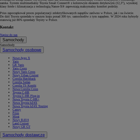
zamka. System multimedialny Toyota Smart Connect® z kolorowym ekranem dotykowym (12,3"), wysokiej
klasy fotele i klimatyzacja z technologią Nanoe-X® zapewniają maksymalny komfort podróży.
Prius zapoczątkował proces popularyzacji zelektryfikowanych napędów zarówno w Polsce, jak i na świecie.
Do dziś Toyota sprzedała w naszym kraju ponad 300 tys. samochodów z tym napędem. W 2024 roku hybrydy
stanowią już 86% sprzedaży Toyoty w Polsce.
Kontakt
Napisz do nas
Samochody
Samochody
Samochody osobowe
Nowe Aygo X
Yaris
GR Yaris
Yaris Cross
Nowy Yaris Cross
Nowy Urban Cruiser
Corolla Hatchback
Corolla Sedan
Corolla TS Kombi
Nowa Corolla Cross
Toyota C-HR
Toyota C-HR Plug-in
Nowa Toyota C-HR+
Nowa Toyota bZ4X
Nowa Toyota bZ4X Touring
Camry
Prius
Mirai
Nowy RAV4
Land Cruiser
Nowy GR GT
Samochody dostawcze