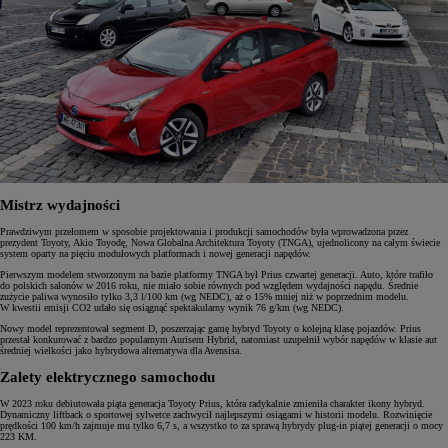
Mistrz wydajności
Prawdziwym przełomem w sposobie projektowania i produkcji samochodów była wprowadzona przez
prezydent Toyoty, Akio Toyodę, Nowa Globalna Architektura Toyoty (TNGA), ujednolicony na całym świecie
system oparty na pięciu modułowych platformach i nowej generacji napędów.
Pierwszym modelem stworzonym na bazie platformy TNGA był Prius czwartej generacji. Auto, które trafiło
do polskich salonów w 2016 roku, nie miało sobie równych pod względem wydajności napędu. Średnie
zużycie paliwa wynosiło tylko 3,3 l/100 km (wg NEDC), aż o 15% mniej niż w poprzednim modelu.
W kwestii emisji CO2 udało się osiągnąć spektakularny wynik 76 g/km (wg NEDC).
Nowy model reprezentował segment D, poszerzając gamę hybryd Toyoty o kolejną klasę pojazdów. Prius
przestał konkurować z bardzo popularnym Aurisem Hybrid, natomiast uzupełnił wybór napędów w klasie aut
średniej wielkości jako hybrydowa alternatywa dla Avensisa.
Zalety elektrycznego samochodu
W 2023 roku debiutowała piąta generacja Toyoty Prius, która radykalnie zmieniła charakter ikony hybryd.
Dynamiczny liftback o sportowej sylwetce zachwycił najlepszymi osiągami w historii modelu. Rozwinięcie
prędkości 100 km/h zajmuje mu tylko 6,7 s, a wszystko to za sprawą hybrydy plug-in piątej generacji o mocy
223 KM.