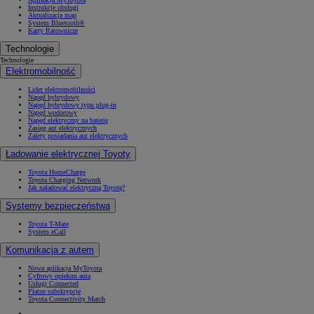
Instrukcje obsługi
Aktualizacja map
System Bluetooth®
Karty Ratownicze
Technologie
Technologie
Elektromobilność
Lider elektromobilności
Napęd hybrydowy
Napęd hybrydowy typu plug-in
Napęd wodorowy
Napęd elektryczny na baterię
Zasięg aut elektrycznych
Zalety posiadania aut elektrycznych
Ładowanie elektrycznej Toyoty
Toyota HomeCharge
Toyota Charging Network
Jak naładować elektryczną Toyotę?
Systemy bezpieczeństwa
Toyota T-Mate
System eCall
Komunikacja z autem
Nowa aplikacja MyToyota
Cyfrowy opiekun auta
Usługi Connected
Płatne subskrypcje
Toyota Connectivity Match