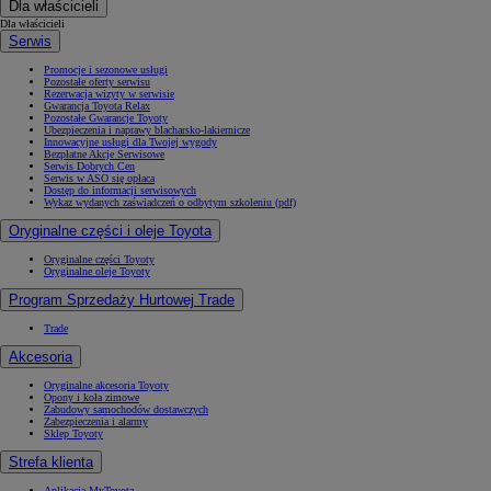
Dla właścicieli
Dla właścicieli
Serwis
Promocje i sezonowe usługi
Pozostałe oferty serwisu
Rezerwacja wizyty w serwisie
Gwarancja Toyota Relax
Pozostałe Gwarancje Toyoty
Ubezpieczenia i naprawy blacharsko-lakiernicze
Innowacyjne usługi dla Twojej wygody
Bezpłatne Akcje Serwisowe
Serwis Dobrych Cen
Serwis w ASO się opłaca
Dostęp do informacji serwisowych
Wykaz wydanych zaświadczeń o odbytym szkoleniu (pdf)
Oryginalne części i oleje Toyota
Oryginalne części Toyoty
Oryginalne oleje Toyoty
Program Sprzedaży Hurtowej Trade
Trade
Akcesoria
Oryginalne akcesoria Toyoty
Opony i koła zimowe
Zabudowy samochodów dostawczych
Zabezpieczenia i alarmy
Sklep Toyoty
Strefa klienta
Aplikacja MyToyota