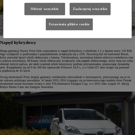
Odrzuć wszystkie
Zaakceptuj wszystkie
Ustawienia plików cookie
Napęd hybrydowy
Druga generacja Toyoty Prius była wyposażona w napęd hybrydowy z silnikiem 1.5 o łącznej mocy 110 KM.
Jego wydajność w porównaniu z poprzednikiem zwiększyła się o 15%. Nowością był też konwerter Boost,
który pozwalał łączyć silnik elektryczny z baterią. Udoskonalona, mocniejsza bateria niklowo-wodorkowa oraz
o połowę mocniejszy, 68-konny silnik elektryczny zwiększyły rolę napędu elektrycznego, który teraz nie tylko
obniżał zużycie paliwa, ale także wspierał silnik benzynowy podczas przyspieszania, poprawiając dynamikę
auta. Rozpędzenie się od 0 do 100 km zajmowało Priusowi 10,9 s, a w trybie EV auto mogło się poruszać
z prędkością do 45 km/h.
Swoją skuteczność Prius drugiej generacji wielokrotnie udowodniał w motorsporcie, przyczyniając się m.in.
do sukcesu polskiego zawodnika. W latach 2015–2016 ścigający się za kierownica tego modelu Artur Prusak
dwukrotnie został mistrzem świata w serii FIA Alternative Energies Cup, a w 2013 roku wygrał 14. edycję
Rallye Monte Carlo des Energies Nouvelles.