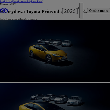
Przejdź do głównej zawartości
(Press Enter)
13 czerwca 2024
Hybrydowa Toyota Prius od 20 lat w Polsce
Otwórz menu
Auto, które zapoczątkowało rewolucję