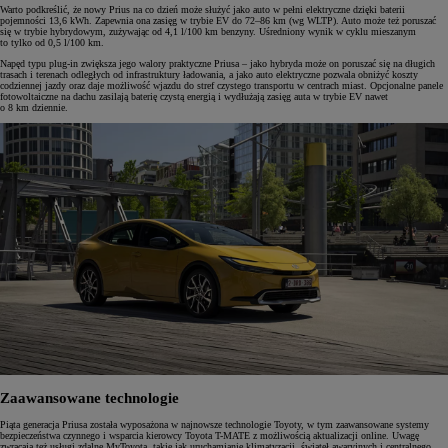
Warto podkreślić, że nowy Prius na co dzień może służyć jako auto w pełni elektryczne dzięki baterii
pojemności 13,6 kWh. Zapewnia ona zasięg w trybie EV do 72–86 km (wg WLTP). Auto może też poruszać
się w trybie hybrydowym, zużywając od 4,1 l/100 km benzyny. Uśredniony wynik w cyklu mieszanym
to tylko od 0,5 l/100 km.
Napęd typu plug-in zwiększa jego walory praktyczne Priusa – jako hybryda może on poruszać się na długich
trasach i terenach odległych od infrastruktury ładowania, a jako auto elektryczne pozwala obniżyć koszty
codziennej jazdy oraz daje możliwość wjazdu do stref czystego transportu w centrach miast. Opcjonalne panele
fotowoltaiczne na dachu zasilają baterię czystą energią i wydłużają zasięg auta w trybie EV nawet
o 8 km dziennie.
Zaawansowane technologie
Piąta generacja Priusa została wyposażona w najnowsze technologie Toyoty, w tym zaawansowane systemy
bezpieczeństwa czynnego i wsparcia kierowcy Toyota T-MATE z możliwością aktualizacji online. Uwagę
zwracają też usługi zdalne MyToyota, takie jak uruchamianie klimatyzacji, świateł awaryjnych i centralnego