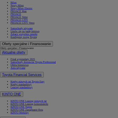
Hilux
Nowy Hilux
Nowy Hilux Electric
PROACE Max
PROACE
PROACE Verso
PROACE CITY
PROACE CITY Verso
Samochody używane
Umów się na jazdę testową
Zobacz wszystkie cenniki
Konfiguruj swoją Toyotę
Oferty specjalne i Finansowanie
Oferty specjalne i Finansowanie
Aktualne oferty
Finał wyprzedaży 2025
Samochody dostawcze Toyota Professional
Oferta biznesowa
Auta używane
Toyota Financial Services
Kredyt niższych rat Toyota Easy
Kredyt standardowy
Leasing standardowy
KINTO ONE
KINTO ONE Leasing niższych rat
KINTO ONE Leasing konsumencki
KINTO ONE Najem
KINTO ONE Zarządzanie flotą
KINTO Mobility