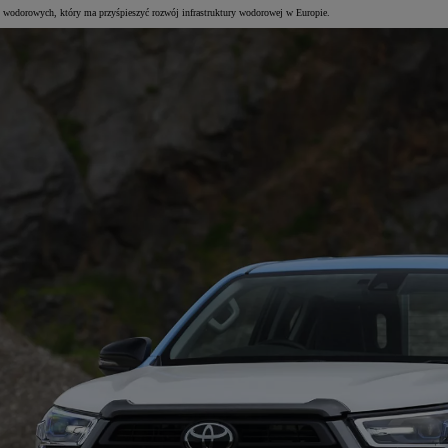
 wodorowych, który ma przyśpieszyć rozwój infrastruktury wodorowej w Europie.