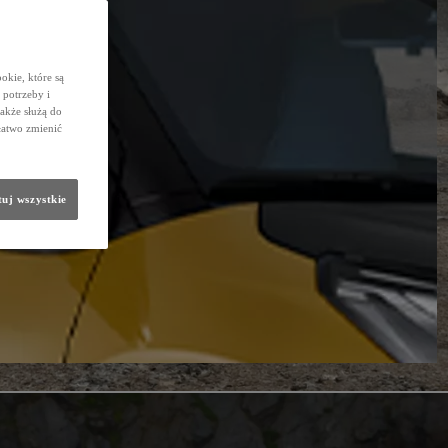
okie, które są
potrzeby i
także służą do
łatwo zmienić
uj wszystkie