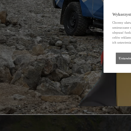
Wykorzystu
Chcemy ułatwi
umieszczane 
ulepszać funk
celów reklamo
ich ustawieni
Ustawie