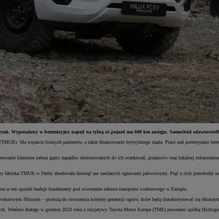
wymi. Wyposażony w bezemisyjny napęd na tylną oś pojazd ma 600 km zasięgu. Samochód odzwierciedla
UK). Ma wsparcie licznych partnerów, a także finansowanie brytyjskiego rządu. Prace nad prototypami bezem
zez oferowanie klientom pełnej gamy napędów dostosowanych do ich oczekiwań, przepisów oraz lokalnej infrastr
y fabryka TMUK w Derby zbudowała dziesięć aut zasilanych ogniwami paliwowymi. Pięć z nich przechodzi inte
yota w ten sposób buduje fundamenty pod stworzenie sektora transportu wodorowego w Europie.
odorowym Hiluxem – posłużą do stworzenia kolejnej generacji ogniw, które będą charakteryzować się dłuższym 
. Właśnie dlatego w grudniu 2023 roku z inicjatywy Toyota Motor Europe (TME) powołano spółkę Hydrogen F