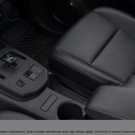
ium wykonalności, które wykazało zdecydowane atuty tego rodzaju napędu. Pozwoliło to uzyskać finansowani