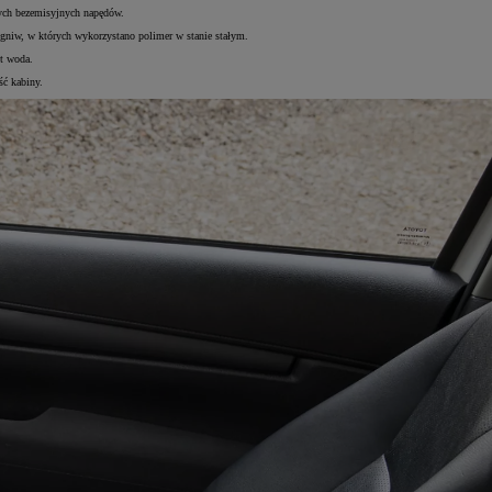
nych bezemisyjnych napędów.
gniw, w których wykorzystano polimer w stanie stałym.
t woda.
ść kabiny.