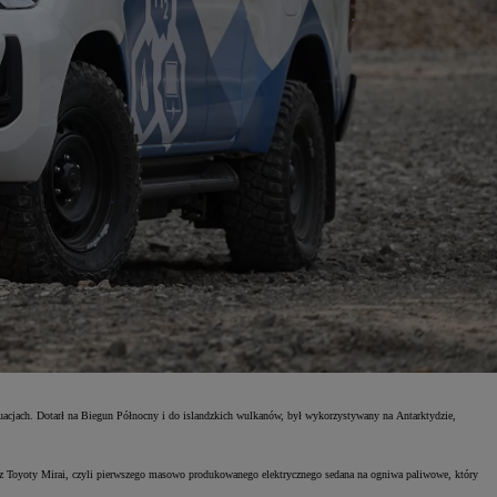
tuacjach. Dotarł na Biegun Północny i do islandzkich wulkanów, był wykorzystywany na Antarktydzie,
z Toyoty Mirai, czyli pierwszego masowo produkowanego elektrycznego sedana na ogniwa paliwowe, który