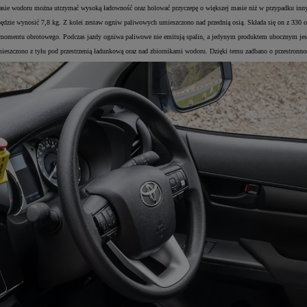
masie wodoru można utrzymać wysoką ładowność oraz holować przyczepę o większej masie niż w przypadku in
dzie wynosić 7,8 kg. Z kolei zestaw ogniw paliwowych umieszczono nad przednią osią. Składa się on z 330 o
omentu obrotowego. Podczas jazdy ogniwa paliwowe nie emitują spalin, a jedynym produktem ubocznym jes
eszczono z tyłu pod przestrzenią ładunkową oraz nad zbiornikami wodoru. Dzięki temu zadbano o przestronno