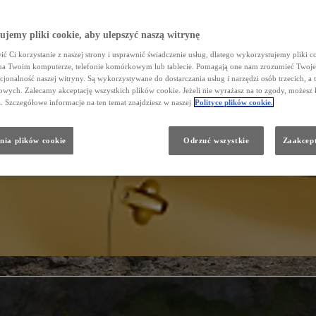
jemy pliki cookie, aby ulepszyć naszą witrynę
ć Ci korzystanie z naszej strony i usprawnić świadczenie usług, dlatego wykorzystujemy pliki co
na Twoim komputerze, telefonie komórkowym lub tablecie. Pomagają one nam zrozumieć Twoje 
cjonalność naszej witryny. Są wykorzystywane do dostarczania usług i narzędzi osób trzecich, a 
wych. Zalecamy akceptację wszystkich plików cookie. Jeżeli nie wyrażasz na to zgody, możesz 
a. Szczegółowe informacje na ten temat znajdziesz w naszej
Polityce plików cookie.
nia plików cookie
Odrzuć wszystkie
Zaakcept