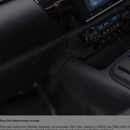
Od
105 300 zł
Corolla Hatchback
HYBRID
Dwa lata intensywnego rozwoju
Prace nad wodorowym Hiluxem rozpoczęły się na początku 2022 roku. Analitycy z TMUK oraz TME zrobili stud
specjalizującej się w rozwoju czystych technologii oraz nowych koncepcji z dziedziny mobilności.