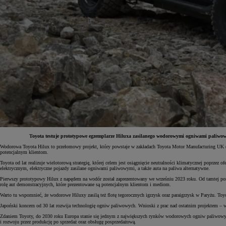
Toyota testuje prototypowe egzemplarze Hiluxa zasilanego wodorowymi ogniwami paliwo
Wodorowa Toyota Hilux to przełomowy projekt, który powstaje w zakładach Toyota Motor Manufacturing UK (TM
potencjalnym klientom.
Od
81 900 zł
Toyota od lat realizuje wielotorową strategię, której celem jest osiągnięcie neutralności klimatycznej popr
elektrycznym, elektryczne pojazdy zasilane ogniwami paliwowymi, a także auta na paliwa alternatywne.
Yaris Cross
HYBRID
Pierwszy prototypowy Hilux z napędem na wodór został zaprezentowany we wrześniu 2023 roku. Od tamtej por
rolę aut demonstracyjnych, które prezentowane są potencjalnym klientom i mediom.
Warto tu wspomnieć, że wodorowe Hiluxy zasilą też flotę tegorocznych igrzysk oraz paraigrzysk w Paryżu. To
Japoński koncern od 30 lat rozwija technologię ogniw paliwowych. Wnioski z prac nad ostatnim projektem – w
Zdaniem Toyoty, do 2030 roku Europa stanie się jednym z największych rynków wodorowych ogniw paliwowych
i rozwoju przez produkcję po sprzedaż oraz obsługę posprzedażową.