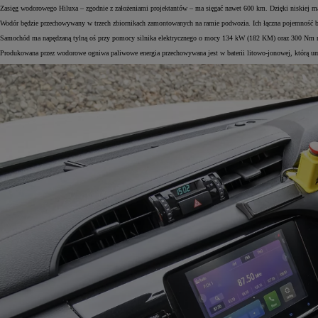
Zasięg wodorowego Hiluxa – zgodnie z założeniami projektantów – ma sięgać nawet 600 km. Dzięki niskiej 
Wodór będzie przechowywany w trzech zbiornikach zamontowanych na ramie podwozia. Ich łączna pojemność bę
Samochód ma napędzaną tylną oś przy pomocy silnika elektrycznego o mocy 134 kW (182 KM) oraz 300 Nm m
Produkowana przez wodorowe ogniwa paliwowe energia przechowywana jest w baterii litowo-jonowej, którą umi