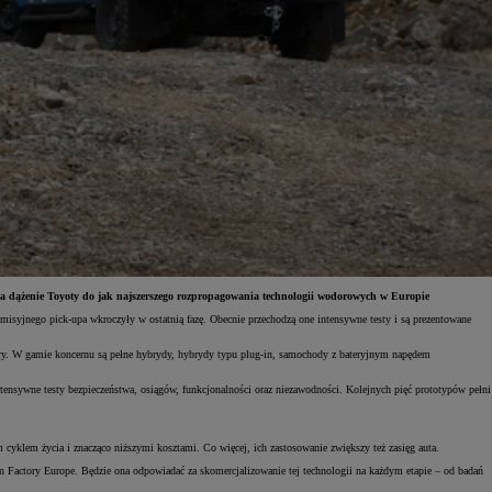
 dążenie Toyoty do jak najszerszego rozpropagowania technologii wodorowych w Europie
isyjnego pick-upa wkroczyły w ostatnią fazę. Obecnie przechodzą one intensywne testy i są prezentowane
uktury. W gamie koncernu są pełne hybrydy, hybrydy typu plug-in, samochody z bateryjnym napędem
nsywne testy bezpieczeństwa, osiągów, funkcjonalności oraz niezawodności. Kolejnych pięć prototypów pełni
cyklem życia i znacząco niższymi kosztami. Co więcej, ich zastosowanie zwiększy też zasięg auta.
actory Europe. Będzie ona odpowiadać za skomercjalizowanie tej technologii na każdym etapie – od badań