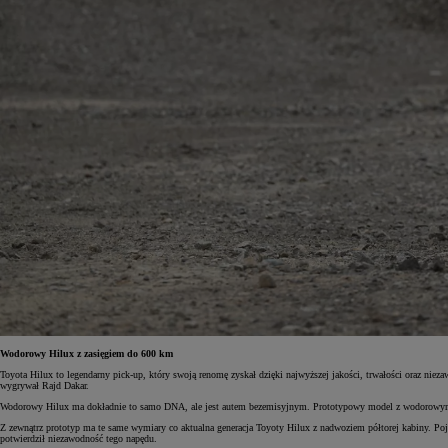
Wodorowy Hilux z zasięgiem do 600 km
Toyota Hilux to legendarny pick-up, który swoją renomę zyskał dzięki najwyższej jakości, trwałości oraz ni
wygrywał Rajd Dakar.
Wodorowy Hilux ma dokładnie to samo DNA, ale jest autem bezemisyjnym. Prototypowy model z wodorowymi
Z zewnątrz prototyp ma te same wymiary co aktualna generacja Toyoty Hilux z nadwoziem półtorej kabiny. 
potwierdził niezawodność tego napędu.