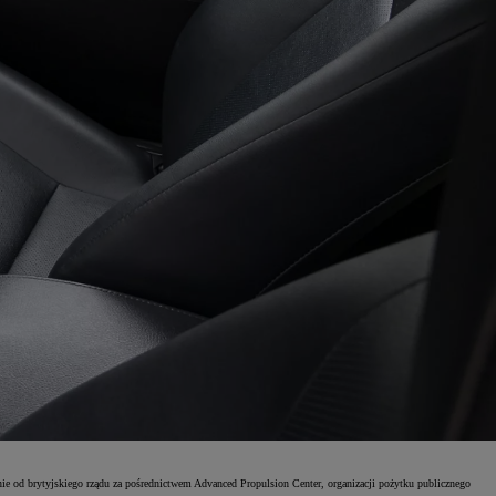
e od brytyjskiego rządu za pośrednictwem Advanced Propulsion Center, organizacji pożytku publicznego