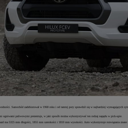
ezawodności. Samochód zadebiutował w 1968 roku i od tamtej pory sprawdził się w najbardziej wymagających sy
 ogniwami paliwowymi prezentuje, w jaki sposób można wykorzystywać ten rodzaj napędu w pick-upie.
Pojazd ma 5325 mm długości, 1855 mm szerokości i 1810 mm wysokości. Auto wykorzystuje rozwiązania znane 