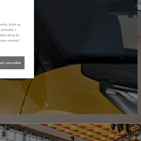
okie, które są
potrzeby i
także służą do
łatwo zmienić
uj wszystkie