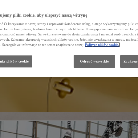
jemy pliki cookie, aby ulepszyć naszą witrynę
ć Ci korzystanie z naszej strony i usprawnić świadczenie usług, dlatego wykorzystujemy pliki co
na Twoim komputerze, telefonie komórkowym lub tablecie. Pomagają one nam zrozumieć Twoje 
cjonalność naszej witryny. Są wykorzystywane do dostarczania usług i narzędzi osób trzecich, a 
wych. Zalecamy akceptację wszystkich plików cookie. Jeżeli nie wyrażasz na to zgody, możesz 
a. Szczegółowe informacje na ten temat znajdziesz w naszej
Polityce plików cookie.
nia plików cookie
Odrzuć wszystkie
Zaakcept