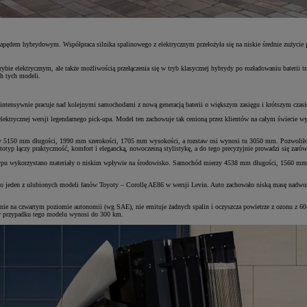
 napędem hybrydowym. Współpraca silnika spalinowego z elektrycznym przełożyła się na niskie średnie zużycie
bie elektrycznym, ale także możliwością przełączenia się w tryb klasycznej hybrydy po rozładowaniu baterii 
h tych modeli.
tensywnie pracuje nad kolejnymi samochodami z nową generacją baterii o większym zasięgu i krótszym czasi
 elektrycznej wersji legendarnego pick-upa. Model ten zachowuje tak cenioną przez klientów na całym świecie w
 5150 mm długości, 1990 mm szerokości, 1705 mm wysokości, a rozstaw osi wynosi tu 3050 mm. Pozwoliło to
p łączy praktyczność, komfort i elegancką, nowoczesną stylistykę, a do tego precyzyjnie prowadzi się zarówno
typu wykorzystano materiały o niskim wpływie na środowisko. Samochód mierzy 4538 mm długości, 1560 mm 
o jeden z ulubionych modeli fanów Toyoty – Corollę AE86 w wersji Levin. Auto zachowało niską masę nadwoz
ie na czwartym poziomie autonomii (wg SAE), nie emituje żadnych spalin i oczyszcza powietrze z ozonu z 60-p
g w przypadku tego modelu wynosi do 300 km.