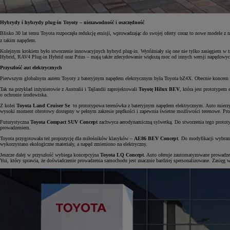
Hybrydy i hybrydy plug-in Toyoty – niezawodność i oszczędność
Blisko 30 lat temu Toyota rozpoczęła redukcję emisji, wprowadzając do swojej oferty coraz to nowe modele z
z takim napędem.
Kolejnym krokiem było stworzenie innowacyjnych hybryd plug-in. Wyróżniały się one nie tylko zasięgiem w try
Hybrid, RAV4 Plug-in Hybrid oraz Prius – mają także zdecydowanie większą moc od innych wersji napędowyc
Przyszłość aut elektrycznych
Pierwszym globalnym autem Toyoty z bateryjnym napędem elektrycznym była Toyota bZ4X. Obecnie koncern in
Tak na przykład inżynierowie z Australii i Tajlandii
zaprojektowali
Toyotę Hilux BEV
, która jest prototypem
o ochronie środowiska.
Z kolei
Toyota Land Cruiser Se
to prototypowa terenówka z bateryjnym napędem elektrycznym. Auto mierzy
wysoki moment obrotowy dostępny w pełnym zakresie prędkości i zapewnia świetne możliwości terenowe. Prototy
Futurystyczna
Toyota Compact SUV Concept
zachwyca aerodynamiczną sylwetką. Do stworzenia tego proto
prowadzeniem.
Toyota przygotowała też propozycję dla miłośników klasyków –
AE86 BEV Concept
. Do modyfikacji wybran
wykorzystano ekologiczne materiały, a napęd zmieniono na elektryczny.
Jeszcze dalej w przyszłość wybiega koncepcyjna
Toyota LQ Concept
. Auto oferuje zautomatyzowane prowadzen
Yui, który sprawia, że doświadczenie prowadzenia samochodu jest znacznie bardziej spersonalizowane. Zasię