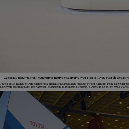
Za sprawą niezawodnych i oszczędnych hybryd oraz hybryd typu plug-in Toyota stała się globalnym 
Toyota od lat realizuje swoją wielotorową strategią dekarbonizacji, oferując swoim klientom pełną paletę na
kolejnymi bezemisyjnymi rozwiązaniami z dziedziny mobilności nie ustają, a wszystko po to, by zaspakajać ró
Od
81 900 zł
Yaris Cross
HYBRID