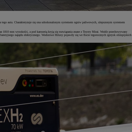
acja tego auta. Charakteryzuje się ona udoskonalonym systemem ogniw paliwowych, ulepszonym systemem
az 1810 mm wysokości, a pod karoserią kryją się rozwiązania znane z Toyoty Mirai. Wodór przechowywany
bateryjnego napędu elektrycznego. Wodorowe Hiluxy pojawiły się we flocie tegorocznych igrzysk olimpijskich