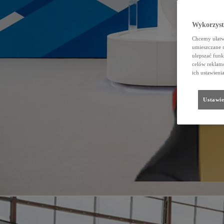
Wykorzystu
Chcemy ułatwi
umieszczane 
ulepszać funk
celów reklamo
ich ustawieni
Ustawie