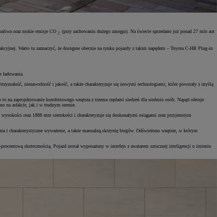
 paliwa oraz niskie emisje CO
(przy zachowaniu dużego zasięgu). Na świecie sprzedano już ponad 27 mln aut
2
trakcyjnej. Warto tu zaznaczyć, że dostępne obecnie na rynku pojazdy z takim napędem – Toyota C-HR Plug-in
e ładowania.
ytrzymałość, niezawodność i jakość, a także charakteryzuje się nowymi technologiami, które powstały z myślą
 na zaprojektowanie komfortowego wnętrza z trzema rzędami siedzeń dla siedmiu osób. Napęd oferuje
 na asfalcie, jak i w trudnym terenie.
wysokości oraz 1888 mm szerokości i charakteryzuje się doskonałymi osiągami oraz przyjemnym
ia i charakterystyczne wyważenie, a także manualną skrzynię biegów. Odświeżono wnętrze, w którym
rocentową skutecznością. Pojazd został wyposażony w interfejs z awatarem sztucznej inteligencji o imieniu