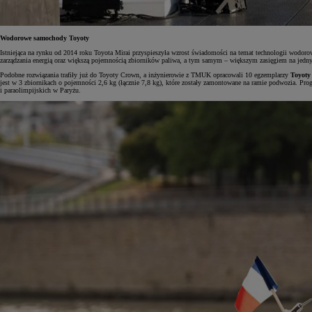
Wodorowe samochody Toyoty
Istniejąca na rynku od 2014 roku Toyota Mirai przyspieszyła wzrost świadomości na temat technologii wodo
Od
105 300 zł
zarządzania energią oraz większą pojemnością zbiorników paliwa, a tym samym – większym zasięgiem na jed
Podobne rozwiązania trafiły już do Toyoty Crown, a inżynierowie z TMUK opracowali 10 egzemplarzy
Toyoty
Corolla Hatchback
jest w 3 zbiornikach o pojemności 2,6 kg (łącznie 7,8 kg), które zostały zamontowane na ramie podwozia. P
HYBRID
i paraolimpijskich w Paryżu.