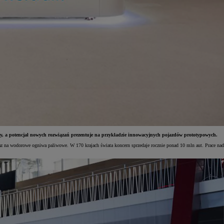
ędy, a potencjał nowych rozwiązań prezentuje na przykładzie innowacyjnych pojazdów prototypowych.
oraz na wodorowe ogniwa paliwowe. W 170 krajach świata koncern sprzedaje rocznie ponad 10 mln aut. Prace nad