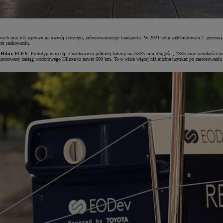
rowych oraz ich wpływu na rozwój czystego, zrównoważonego transportu. W 2021 roku zadebiutowała 2. gener
nym tankowaniu.
 Hilux FCEV
. Prototyp w wersji z nadwoziem półtorej kabiny ma 5325 mm długości, 1855 mm szerokości or
rognozowany zasięg wodorowego Hiluxa to nawet 600 km. To o wiele więcej niż można uzyskać po zastosowaniu 