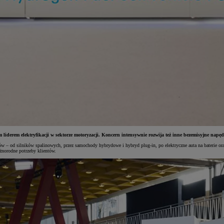
liderem elektryfikacji w sektorze motoryzacji. Koncern intensywnie rozwija też inne bezemisyjne nap
pędów – od silników spalinowych, przez samochody hybrydowe i hybryd plug-in, po elektryczne auta na baterie 
żnorodne potrzeby klientów.