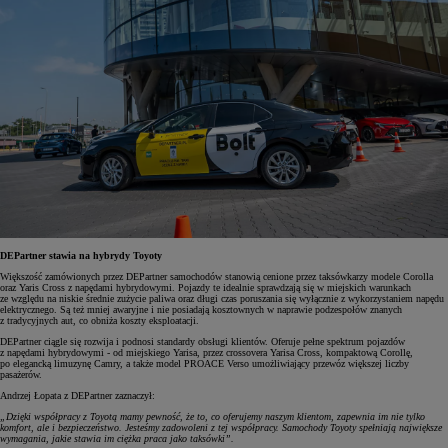
DEPartner stawia na hybrydy Toyoty
Większość zamówionych przez DEPartner samochodów stanowią cenione przez taksówkarzy modele Corolla
oraz Yaris Cross z napędami hybrydowymi. Pojazdy te idealnie sprawdzają się w miejskich warunkach
ze względu na niskie średnie zużycie paliwa oraz długi czas poruszania się wyłącznie z wykorzystaniem napędu
elektrycznego. Są też mniej awaryjne i nie posiadają kosztownych w naprawie podzespołów znanych
z tradycyjnych aut, co obniża koszty eksploatacji.
DEPartner ciągle się rozwija i podnosi standardy obsługi klientów. Oferuje pełne spektrum pojazdów
z napędami hybrydowymi - od miejskiego Yarisa, przez crossovera Yarisa Cross, kompaktową Corollę,
po elegancką limuzynę Camry, a także model PROACE Verso umożliwiający przewóz większej liczby
pasażerów.
Andrzej Łopata z DEPartner zaznaczył:
„Dzięki współpracy z Toyotą mamy pewność, że to, co oferujemy naszym klientom, zapewnia im nie tylko
komfort, ale i bezpieczeństwo. Jesteśmy zadowoleni z tej współpracy. Samochody Toyoty spełniają największe
wymagania, jakie stawia im ciężka praca jako taksówki”.