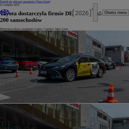
Przejdź do głównej zawartości
(Press Enter)
12 sierpnia 2024
Toyota dostarczyła firmie DEPartner już
Otwórz menu
200 samochodów
Hybrydowa flota z modelami Camry, Corolla i Yaris Cross