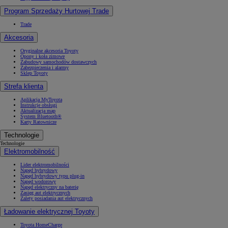
Program Sprzedaży Hurtowej Trade
Trade
Akcesoria
Oryginalne akcesoria Toyoty
Opony i koła zimowe
Zabudowy samochodów dostawczych
Zabezpieczenia i alarmy
Sklep Toyoty
Strefa klienta
Aplikacja MyToyota
Instrukcje obsługi
Aktualizacja map
System Bluetooth®
Karty Ratownicze
Technologie
Technologie
Elektromobilność
Lider elektromobilności
Napęd hybrydowy
Napęd hybrydowy typu plug-in
Napęd wodorowy
Napęd elektryczny na baterię
Zasięg aut elektrycznych
Zalety posiadania aut elektrycznych
Ładowanie elektrycznej Toyoty
Toyota HomeCharge