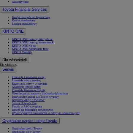
Auta używane
Toyota Financial Services
Kredyt niższych rat Toyota Easy
Kredyt standardowy
Leasing standardowy
KINTO ONE
KINTO ONE Leasing niższych rat
KINTO ONE Leasing konsumencki
KINTO ONE Najem
KINTO ONE Zarządzanie flotą
KINTO Mobility
Dla właścicieli
Dla właścicieli
Serwis
Promocje i sezonowe usługi
Pozostałe oferty serwisu
Rezerwacja wizyty w serwisie
Gwarancja Toyota Relax
Pozostałe Gwarancje Toyoty
Ubezpieczenia i naprawy blacharsko-lakiernicze
Innowacyjne usługi dla Twojej wygody
Bezpłatne Akcje Serwisowe
Serwis Dobrych Cen
Serwis w ASO się opłaca
Dostęp do informacji serwisowych
Wykaz wydanych zaświadczeń o odbytym szkoleniu (pdf)
Oryginalne części i oleje Toyota
Oryginalne części Toyoty
Oryginalne oleje Toyoty