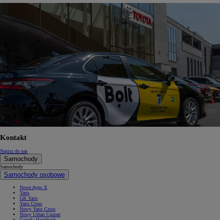
Kontakt
Napisz do nas
Samochody
Samochody
Samochody osobowe
Nowe Aygo X
Yaris
GR Yaris
Yaris Cross
Nowy Yaris Cross
Nowy Urban Cruiser
Corolla Hatchback