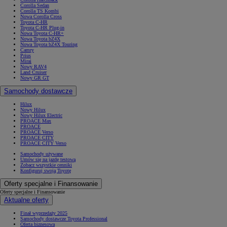
Corolla Sedan
Corolla TS Kombi
Nowa Corolla Cross
Toyota C-HR
Toyota C-HR Plug-in
Nowa Toyota C-HR+
Nowa Toyota bZ4X
Nowa Toyota bZ4X Touring
Camry
Prius
Mirai
Nowy RAV4
Land Cruiser
Nowy GR GT
Samochody dostawcze
Hilux
Nowy Hilux
Nowy Hilux Electric
PROACE Max
PROACE
PROACE Verso
PROACE CITY
PROACE CITY Verso
Samochody używane
Umów się na jazdę testową
Zobacz wszystkie cenniki
Konfiguruj swoją Toyotę
Oferty specjalne i Finansowanie
Oferty specjalne i Finansowanie
Aktualne oferty
Finał wyprzedaży 2025
Samochody dostawcze Toyota Professional
Oferta biznesowa