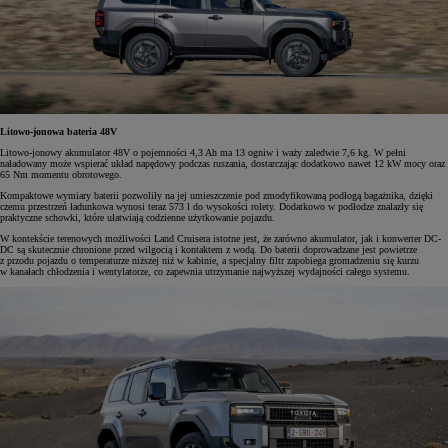
Litowo-jonowa bateria 48V
Litowo-jonowy akumulator 48V o pojemności 4,3 Ah ma 13 ogniw i waży zaledwie 7,6 kg. W pełni
naładowany może wspierać układ napędowy podczas ruszania, dostarczając dodatkowo nawet 12 kW mocy oraz
65 Nm momentu obrotowego.
Kompaktowe wymiary baterii pozwoliły na jej umieszczenie pod zmodyfikowaną podłogą bagażnika, dzięki
czemu przestrzeń ładunkowa wynosi teraz 573 l do wysokości rolety. Dodatkowo w podłodze znalazły się
praktyczne schowki, które ułatwiają codzienne użytkowanie pojazdu.
W kontekście terenowych możliwości Land Cruisera istotne jest, że zarówno akumulator, jak i konwerter DC-
DC są skutecznie chronione przed wilgocią i kontaktem z wodą. Do baterii doprowadzane jest powietrze
z przodu pojazdu o temperaturze niższej niż w kabinie, a specjalny filtr zapobiega gromadzeniu się kurzu
w kanałach chłodzenia i wentylatorze, co zapewnia utrzymanie najwyższej wydajności całego systemu.