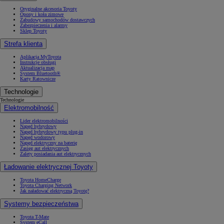
Oryginalne akcesoria Toyoty
Opony i koła zimowe
Zabudowy samochodów dostawczych
Zabezpieczenia i alarmy
Sklep Toyoty
Strefa klienta
Aplikacja MyToyota
Instrukcje obsługi
Aktualizacja map
System Bluetooth®
Karty Ratownicze
Technologie
Technologie
Elektromobilność
Lider elektromobilności
Napęd hybrydowy
Napęd hybrydowy typu plug-in
Napęd wodorowy
Napęd elektryczny na baterię
Zasięg aut elektrycznych
Zalety posiadania aut elektrycznych
Ładowanie elektrycznej Toyoty
Toyota HomeCharge
Toyota Charging Network
Jak naładować elektryczną Toyotę?
Systemy bezpieczeństwa
Toyota T-Mate
System eCall