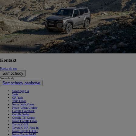
Kontakt
Napisz do nas
Samochody
Samochody
Samochody osobowe
Nowe Aygo X
Yaris
GR Yaris
Yaris Cross
Nowy Yaris Cross
Nowy Urban Cruiser
Corolla Hatchback
Corolla Sedan
Corolla TS Kombi
Nowa Corolla Cross
Toyota C-HR
Toyota C-HR Plug-in
Nowa Toyota C-HR+
Nowa Toyota bZ4X