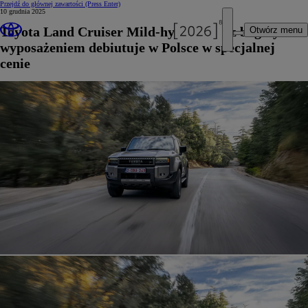
Przejdź do głównej zawartości
(Press Enter)
10 grudnia 2025
Toyota Land Cruiser Mild-hybrid 48V z bogatym
Otwórz menu
wyposażeniem debiutuje w Polsce w specjalnej
cenie