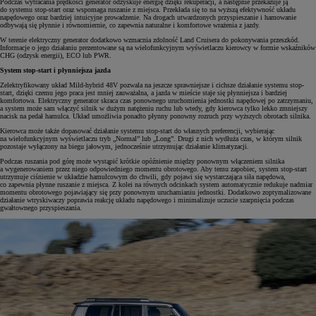
Podczas wytracania prędkości generator odzyskuje energię dzięki rekuperacji, a następnie przekazuje ją
do systemu stop-start oraz wspomaga ruszanie z miejsca. Przekłada się to na wyższą efektywność układu
napędowego oraz bardziej intuicyjne prowadzenie. Na drogach utwardzonych przyspieszanie i hamowanie
odbywają się płynnie i równomiernie, co zapewnia naturalne i komfortowe wrażenia z jazdy.
W terenie elektryczny generator dodatkowo wzmacnia zdolność Land Cruisera do pokonywania przeszkód.
Informacje o jego działaniu prezentowane są na wielofunkcyjnym wyświetlaczu kierowcy w formie wskaźników
CHG (odzysk energii), ECO lub PWR.
System stop-start i płynniejsza jazda
Zelektryfikowany układ Mild-hybrid 48V pozwala na jeszcze sprawniejsze i cichsze działanie systemu stop-
start, dzięki czemu jego praca jest mniej zauważalna, a jazda w mieście staje się płynniejsza i bardziej
komfortowa. Elektryczny generator skraca czas ponownego uruchomienia jednostki napędowej po zatrzymaniu,
a system może sam włączyć silnik w dużym natężeniu ruchu lub wtedy, gdy kierowca tylko lekko zmniejszy
nacisk na pedał hamulca. Układ umożliwia ponadto płynny ponowny rozruch przy wyższych obrotach silnika.
Kierowca może także dopasować działanie systemu stop-start do własnych preferencji, wybierając
na wielofunkcyjnym wyświetlaczu tryb „Normal” lub „Long”. Drugi z nich wydłuża czas, w którym silnik
pozostaje wyłączony na biegu jałowym, jednocześnie utrzymując działanie klimatyzacji.
Podczas ruszania pod górę może wystąpić krótkie opóźnienie między ponownym włączeniem silnika
a wygenerowaniem przez niego odpowiedniego momentu obrotowego. Aby temu zapobiec, system stop-start
utrzymuje ciśnienie w układzie hamulcowym do chwili, gdy pojawi się wystarczająca siła napędowa,
co zapewnia płynne ruszanie z miejsca. Z kolei na równych odcinkach system automatycznie redukuje nadmiar
momentu obrotowego pojawiający się przy ponownym uruchamianiu jednostki. Dodatkowo zoptymalizowane
działanie wtryskiwaczy poprawia reakcję układu napędowego i minimalizuje uczucie szarpnięcia podczas
gwałtownego przyspieszania.