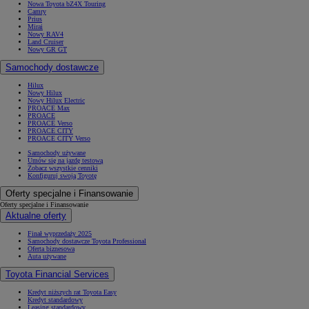
Nowa Toyota bZ4X Touring
Camry
Prius
Mirai
Nowy RAV4
Land Cruiser
Nowy GR GT
Samochody dostawcze
Hilux
Nowy Hilux
Nowy Hilux Electric
PROACE Max
PROACE
PROACE Verso
PROACE CITY
PROACE CITY Verso
Samochody używane
Umów się na jazdę testową
Zobacz wszystkie cenniki
Konfiguruj swoją Toyotę
Oferty specjalne i Finansowanie
Oferty specjalne i Finansowanie
Aktualne oferty
Finał wyprzedaży 2025
Samochody dostawcze Toyota Professional
Oferta biznesowa
Auta używane
Toyota Financial Services
Kredyt niższych rat Toyota Easy
Kredyt standardowy
Leasing standardowy