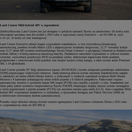
Land Cruiser Mild-hybrid 48V w superofercie
Zelektryfikowany Land Cruiser jest już dostępny w polskich salonach Toyoty na zamówienie. Do końca roku
obowiązuje specjalna cena dla modeli z 2025 roku w najwyższej wersji Executive – od 414 900 zł, czyli
o 35 tys. zł mniej od ceny katalogowej.
Land Cruiser Executive oferuje bogate wyposażenie standardowe, w tym trzystrefową klimatyzację
automatyczną, przednie światła Matrix LED z adaptacyjnymi światłami drogowymi, 12,3" wirtualny kokpit
oraz 12,3" ekran HD systemu multimedialnego Toyota Smart Connect+ z nawigacją Connected (z dodatkowym
trybem offline i 4-letnią darmową transmisją danych). Dodatkowo samochód wyposażono w cyfrowe lusterko
wsteczne, wyświetlacz projekcyjny HUD na przedniej szybie, elektrycznie regulowane fotele przednie,
podgrzewane i wentylowane fotele przednie oraz skrajne miejsca tylnej kanapy, a także system audio Premium
JBL z 14 głośnikami.
Land Cruiser posiada 20" felgi aluminiowe (opony 265/60 R20) i system rozłączania przedniego stabilizatora
(SDM) poprawiający właściwości terenowe. Jazdę terenową ułatwia system zmiennej charakterystyki napędu
w zależności od terenu (Multi-Terrain Select), a widoczność w trudnych warunkach zwiększa Multi-Terrain
Monitor z 4 kamerami pokazującymi obraz wokół pojazdu z 6 różnych perspektyw. Parkowanie wspiera
panoramiczny monitor z systemem kamer 360 stopni (PVM) oraz czujniki z przodu i z tyłu. Standardem jest
także pełny pakiet systemów bezpieczeństwa Toyota T-MATE obejmujący między innymi system ostrzegania
o ruchu poprzecznym z przodu pojazdu (FCTA) czy asystenta zmiany pasa ruchu (LCA). Auta z napędem Mild-
hybrid 48V wyposażono dodatkowo w szyberdach, a opcjonalnie dostępny jest Pakiet Skyview (5000 zł)
z elektrycznie sterowanym dachem panoramicznym.
Ponadto stacje dilerskie oferują również ostatnie egzemplarze Land Cruisera z silnikiem Diesla z 2025 roku
w wyprzedażowej cenie od 394 900 zł.