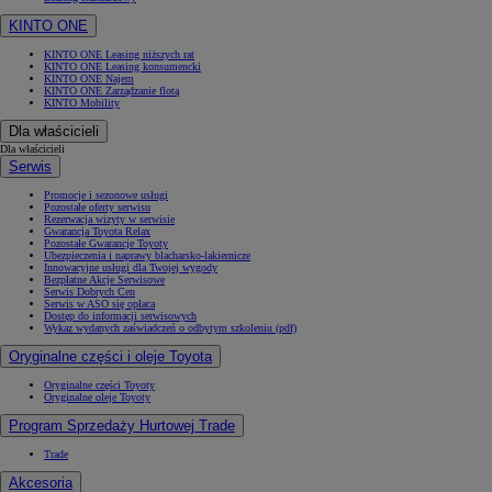
KINTO ONE
KINTO ONE Leasing niższych rat
KINTO ONE Leasing konsumencki
KINTO ONE Najem
KINTO ONE Zarządzanie flotą
KINTO Mobility
Dla właścicieli
Dla właścicieli
Serwis
Promocje i sezonowe usługi
Pozostałe oferty serwisu
Rezerwacja wizyty w serwisie
Gwarancja Toyota Relax
Pozostałe Gwarancje Toyoty
Ubezpieczenia i naprawy blacharsko-lakiernicze
Innowacyjne usługi dla Twojej wygody
Bezpłatne Akcje Serwisowe
Serwis Dobrych Cen
Serwis w ASO się opłaca
Dostęp do informacji serwisowych
Wykaz wydanych zaświadczeń o odbytym szkoleniu (pdf)
Oryginalne części i oleje Toyota
Oryginalne części Toyoty
Oryginalne oleje Toyoty
Program Sprzedaży Hurtowej Trade
Trade
Akcesoria