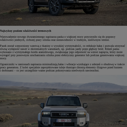
Najwyższy poziom właściwości terenowych
Wprowadzenie nowego dwuramiennego napinacza paska o większej mocy przyczyniło się do poprawy
właściwości jezdnych, cichszej pracy silnika oraz niezawodności w trudnym, nierównym terenie.
Pasek został wzmocniony warstwą z tkaniny o wysokiej wytrzymałości, co redukuje hałas i pozwala utrzymać
równą wydajność nawet w ekstremalnych warunkach, np. podczas jazdy przez głębszy bród. Rdzeń paska
wykonano z wytrzymałego kordu aramidowego, zwiększając jego odporność na wzrost napięcia, który może
wystąpić przy ponownym uruchamianiu silnika przez elektryczny generator lub podczas generowania większej
mocy.
Ograniczniki w ramionach napinacza minimalizują hałas i wibracje wynikające z uderzeń o obudowę w trakcie
pracy generatora. Z kolei specjalnie zaprojektowane tuleje tłumiące chronią elementy ślizgowe przed kurzem
i drobinami – co jest szczególnie ważne podczas pokonywania nierównych nawierzchni.