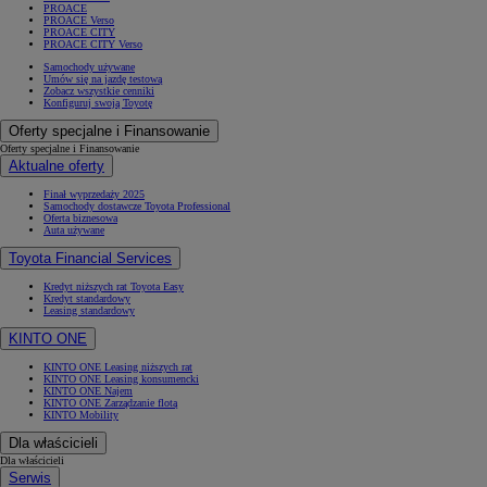
PROACE
PROACE Verso
PROACE CITY
PROACE CITY Verso
Samochody używane
Umów się na jazdę testową
Zobacz wszystkie cenniki
Konfiguruj swoją Toyotę
Oferty specjalne i Finansowanie
Oferty specjalne i Finansowanie
Aktualne oferty
Finał wyprzedaży 2025
Samochody dostawcze Toyota Professional
Oferta biznesowa
Auta używane
Toyota Financial Services
Kredyt niższych rat Toyota Easy
Kredyt standardowy
Leasing standardowy
KINTO ONE
KINTO ONE Leasing niższych rat
KINTO ONE Leasing konsumencki
KINTO ONE Najem
KINTO ONE Zarządzanie flotą
KINTO Mobility
Dla właścicieli
Dla właścicieli
Serwis