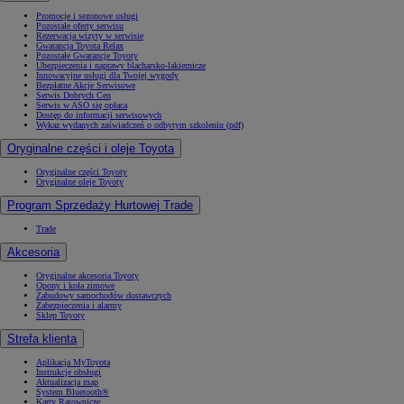
Promocje i sezonowe usługi
Pozostałe oferty serwisu
Rezerwacja wizyty w serwisie
Gwarancja Toyota Relax
Pozostałe Gwarancje Toyoty
Ubezpieczenia i naprawy blacharsko-lakiernicze
Innowacyjne usługi dla Twojej wygody
Bezpłatne Akcje Serwisowe
Serwis Dobrych Cen
Serwis w ASO się opłaca
Dostęp do informacji serwisowych
Wykaz wydanych zaświadczeń o odbytym szkoleniu (pdf)
Oryginalne części i oleje Toyota
Oryginalne części Toyoty
Oryginalne oleje Toyoty
Program Sprzedaży Hurtowej Trade
Trade
Akcesoria
Oryginalne akcesoria Toyoty
Opony i koła zimowe
Zabudowy samochodów dostawczych
Zabezpieczenia i alarmy
Sklep Toyoty
Strefa klienta
Aplikacja MyToyota
Instrukcje obsługi
Aktualizacja map
System Bluetooth®
Karty Ratownicze