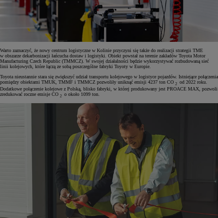
Warto zaznaczyć, że nowy centrum logistyczne w Kolinie przyczyni się także do realizacji strategii TME
w obszarze dekarbonizacji łańcucha dostaw i logistyki. Obiekt powstał na terenie zakładów Toyota Motor
Manufacturing Czech Republic (TMMCZ). W swojej działalności będzie wykorzystywać rozbudowaną sieć
linii kolejowych, które łączą ze sobą poszczególne fabryki Toyoty w Europie.
Toyota nieustannie stara się zwiększyć udział transportu kolejowego w logistyce pojazdów. Istniejące połączenia
pomiędzy obiektami TMUK, TMMF i TMMCZ pozwoliły uniknąć emisji 4237 ton CO
od 2022 roku.
2
Dodatkowe połączenie kolejowe z Polską, blisko fabryki, w której produkowany jest PROACE MAX, pozwoli
zredukować roczne emisje CO
o około 1099 ton.
2