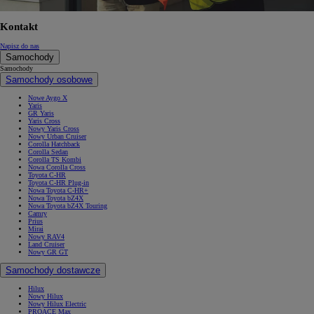
Kontakt
Napisz do nas
Samochody
Samochody
Samochody osobowe
Nowe Aygo X
Yaris
GR Yaris
Yaris Cross
Nowy Yaris Cross
Nowy Urban Cruiser
Corolla Hatchback
Corolla Sedan
Corolla TS Kombi
Nowa Corolla Cross
Toyota C-HR
Toyota C-HR Plug-in
Nowa Toyota C-HR+
Nowa Toyota bZ4X
Nowa Toyota bZ4X Touring
Camry
Prius
Mirai
Nowy RAV4
Land Cruiser
Nowy GR GT
Samochody dostawcze
Hilux
Nowy Hilux
Nowy Hilux Electric
PROACE Max