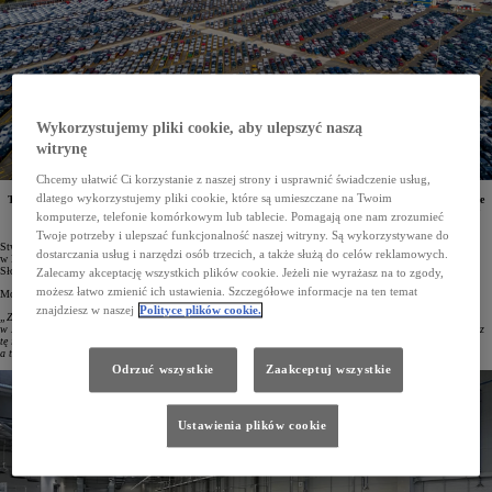
Wykorzystujemy pliki cookie, aby ulepszyć naszą
witrynę
Chcemy ułatwić Ci korzystanie z naszej strony i usprawnić świadczenie usług,
dlatego wykorzystujemy pliki cookie, które są umieszczane na Twoim
Toyota Motor Europe (TME) otwiera w czeskim Kolinie swój pierwszy mega hub. Ułatwi on operacje
logistyczne koncernu w Europie Środkowej, a także skróci czas oczekiwania europejskich klientów
komputerze, telefonie komórkowym lub tablecie. Pomagają one nam zrozumieć
na zamówione auta marki Toyota i Lexus. Inwestycja ta kosztowała 17 mln euro.
Twoje potrzeby i ulepszać funkcjonalność naszej witryny. Są wykorzystywane do
Stworzony przez Toyota Motor Europe w czeskim Kolinie mega hub to największy tego typu obiekt Toyoty
dostarczania usług i narzędzi osób trzecich, a także służą do celów reklamowych.
w Europie. Nowe centrum logistyczne będzie dostarczać samochody do Austrii, Czech, Niemiec, Polski,
Słowacji i Węgier. Rocznie będzie w stanie obsłużyć nawet 350 000 aut.
Zalecamy akceptację wszystkich plików cookie. Jeżeli nie wyrażasz na to zgody,
możesz łatwo zmienić ich ustawienia. Szczegółowe informacje na ten temat
Mówiąc o tej inwestycji, dr Robert Kiml, prezes Toyota Motor Manufacturing Czech Republic, podkreślił:
znajdziesz w naszej
Polityce plików cookie.
„Zainwestowaliśmy w Czechach 17 mln euro. Ten strategiczny ruch nie tylko wzmacnia obecność Toyoty
w Europie Środkowej, ale także pokazuje, że jesteśmy pewni potencjału, jakim dysponuje ten region. Poprzez
tę inwestycję wspieramy innowacyjność, efektywność i zrównoważony rozwój, na czym skorzystają klienci,
a także lokalna gospodarka”.
Odrzuć wszystkie
Zaakceptuj wszystkie
Ustawienia plików cookie