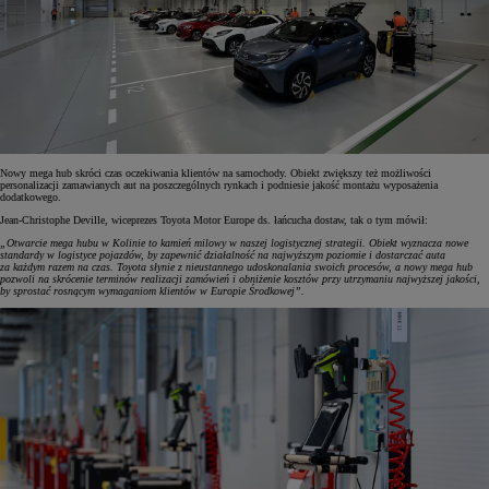
Nowy mega hub skróci czas oczekiwania klientów na samochody. Obiekt zwiększy też możliwości
personalizacji zamawianych aut na poszczególnych rynkach i podniesie jakość montażu wyposażenia
dodatkowego.
Jean-Christophe Deville, wiceprezes Toyota Motor Europe ds. łańcucha dostaw, tak o tym mówił:
„Otwarcie mega hubu w Kolinie to kamień milowy w naszej logistycznej strategii. Obiekt wyznacza nowe
standardy w logistyce pojazdów, by zapewnić działalność na najwyższym poziomie i dostarczać auta
za każdym razem na czas. Toyota słynie z nieustannego udoskonalania swoich procesów, a nowy mega hub
pozwoli na skrócenie terminów realizacji zamówień i obniżenie kosztów przy utrzymaniu najwyższej jakości,
by sprostać rosnącym wymaganiom klientów w Europie Środkowej”.