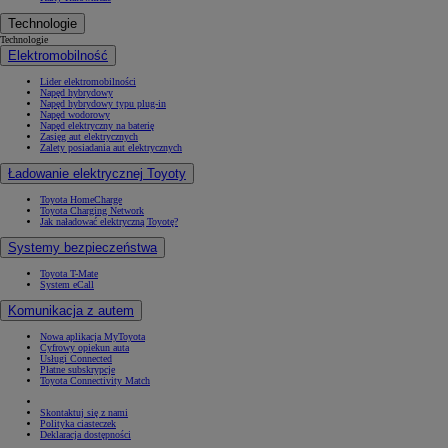
Technologie
Technologie
Elektromobilność
Lider elektromobilności
Napęd hybrydowy
Napęd hybrydowy typu plug-in
Napęd wodorowy
Napęd elektryczny na baterię
Zasięg aut elektrycznych
Zalety posiadania aut elektrycznych
Ładowanie elektrycznej Toyoty
Toyota HomeCharge
Toyota Charging Network
Jak naładować elektryczną Toyotę?
Systemy bezpieczeństwa
Toyota T-Mate
System eCall
Komunikacja z autem
Nowa aplikacja MyToyota
Cyfrowy opiekun auta
Usługi Connected
Płatne subskrypcje
Toyota Connectivity Match
Skontaktuj się z nami
Polityka ciasteczek
Deklaracja dostępności