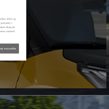
okie, które są
potrzeby i
także służą do
łatwo zmienić
uj wszystkie