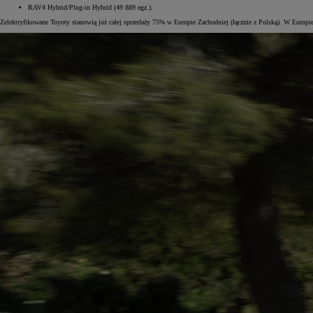
RAV4 Hybrid/Plug-in Hybrid (49 889 egz.).
Zelektryfikowane Toyoty stanowią już całej sprzedaży 75% w Europie Zachodniej (łącznie z Polską). W Europi