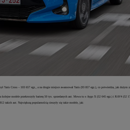
ył Yaris Cross – 103 657 egz., a na drugie miejsce awansował Yaris (93 857 egz.), co potwierdza, jak dużym 
wa kolejne modele przekroczyły barierę 50 tys. sprzedanych aut. Mowa tu o Aygo X (52 645 egz.) i RAV4 (52 17
12 takich aut. Największą popularnością cieszyły się takie modele, jak: