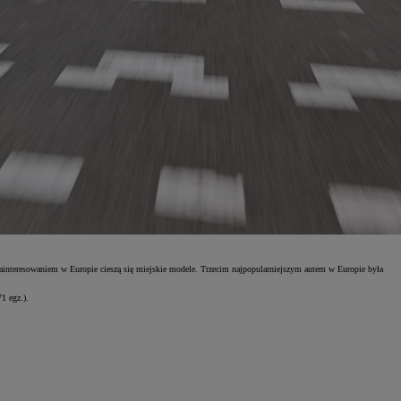
zainteresowaniem w Europie cieszą się miejskie modele. Trzecim najpopularniejszym autem w Europie była
1 egz.).