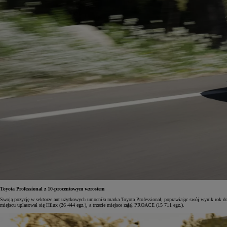
Od
105 300 zł
Corolla Hatchback
HYBRID
Toyota Professional z 10-procentowym wzrostem
Swoją pozycję w sektorze aut użytkowych umocniła marka Toyota Professional, poprawiając swój wynik rok
miejscu uplasował się Hilux (26 444 egz.), a trzecie miejsce zajął PROACE (15 711 egz.).