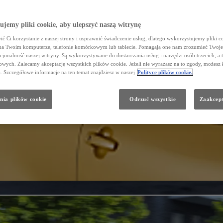
jemy pliki cookie, aby ulepszyć naszą witrynę
ć Ci korzystanie z naszej strony i usprawnić świadczenie usług, dlatego wykorzystujemy pliki co
na Twoim komputerze, telefonie komórkowym lub tablecie. Pomagają one nam zrozumieć Twoje 
cjonalność naszej witryny. Są wykorzystywane do dostarczania usług i narzędzi osób trzecich, a 
wych. Zalecamy akceptację wszystkich plików cookie. Jeżeli nie wyrażasz na to zgody, możesz 
a. Szczegółowe informacje na ten temat znajdziesz w naszej
Polityce plików cookie.
nia plików cookie
Odrzuć wszystkie
Zaakcept