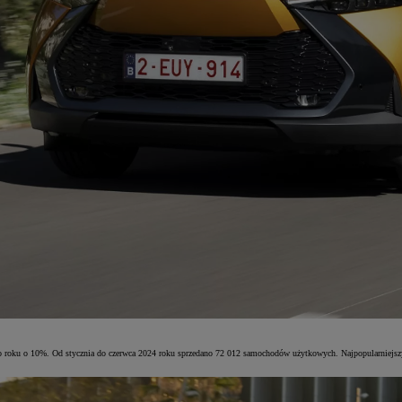
 do roku o 10%. Od stycznia do czerwca 2024 roku sprzedano 72 012 samochodów użytkowych. Najpopularniej