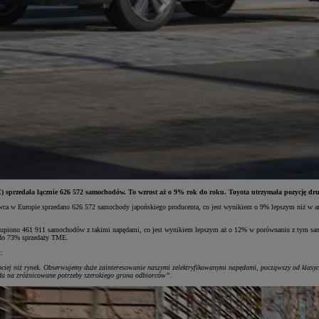
 sprzedała łącznie 626 572 samochodów. To wzrost aż o 9% rok do roku. Toyota utrzymała pozycję dr
wca w Europie sprzedano 626 572 samochody japońskiego producenta, co jest wynikiem o 9% lepszym niż w an
u kupiono 461 911 samochodów z takimi napędami, co jest wynikiem lepszym aż o 12% w porównaniu z tym s
ł do 73% sprzedaży TME.
:
ciej niż rynek. Obserwujemy duże zainteresowanie naszymi zelektryfikowanymi napędami, począwszy od klasyc
iada na zróżnicowane potrzeby szerokiego grona odbiorców”.