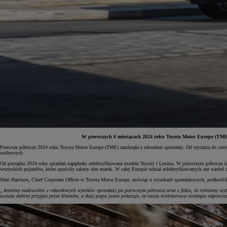
W pierwszych 6 miesiącach 2024 roku Toyota Motor Europe (TME)
Pierwsze półrocze 2024 roku Toyota Motor Europe (TME) zamknęła z rekordem sprzedaży. Od stycznia do czer
osobowych.
Od
81 900 zł
Od początku 2024 roku sprzedaż napędzały zelektryfikowane modele Toyoty i Lexusa. W pierwszym półrocz
wszystkich pojazdów, które opuściły salony obu marek. W całej Europie udział zelektryfikowanych aut wzrós
Yaris Cross
HYBRID
Matt Harrison, Chief Corporate Officer w Toyota Motor Europe, mówiąc o wynikach sprzedażowych, podkreślił
„Jesteśmy zadowoleni z rekordowych wyników sprzedaży po pierwszym półroczu oraz z faktu, że rośniemy szyb
została dobrze przyjęta przez klientów, a duży popyt jasno pokazuje, że nasza wielotorowa strategia odpow