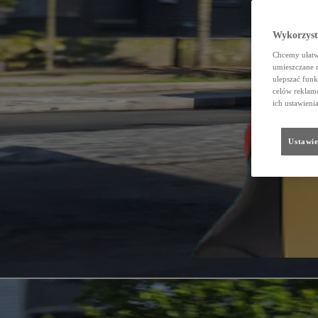
Wykorzystu
Chcemy ułatwi
umieszczane 
ulepszać funk
celów reklamo
ich ustawieni
Ustawie