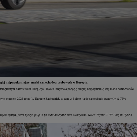
ugiej najpopularniejszej marki samochodów osobowych w Europie.
alogicznym okresie roku ubiegłego. Toyota utrzymała pozycję drugiej najpopularniejszej marki samochodów
amym okresem 2023 roku. W Europie Zachodniej, w tym w Polsce, takie samochody stanowiły aż 75%
znych hybryd, przez hybryd plug-in po auta bateryjne auta elektryczne. Nowa Toyota C-HR Plug-in Hybrid