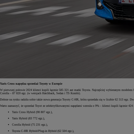
Yaris Cross napędza sprzedaż Toyoty w Europie
W pierwszej połowie 2024 klienci kupili łącznie 585 321 aut marki Toyota. Najczęściej wybieranym modelem b
Corolla – 87 820 egz. (w wersjach Hatchback, Sedan i TS Kombi).
Dobrze na rynku radziła sobie także nowa generacja Toyoty C-HR, która sprzedała się w liczbie 62 513 egz. D
Warto zaznaczyć, że sprzedaż Toyot ze zelektryfikowanymi napędami wzrosła o 9% – klienci kupili łącznie 424 8
Yaris Cross Hybrid (98 807 egz.),
Yaris Hybrid (83 772 egz.),
Corolla Hybrid (75 231 egz.),
Toyota C-HR Hybrid/Plug-in Hybrid (62 504 egz.),