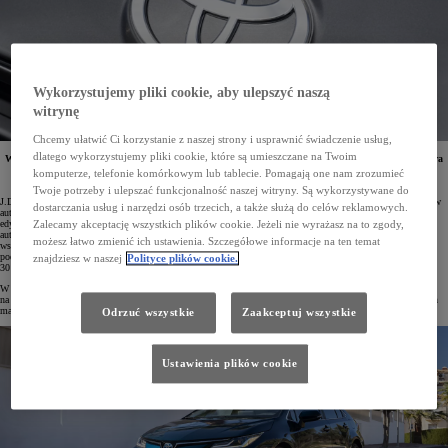
Wykorzystujemy pliki cookie, aby ulepszyć naszą
witrynę
Chcemy ułatwić Ci korzystanie z naszej strony i usprawnić świadczenie usług,
dlatego wykorzystujemy pliki cookie, które są umieszczane na Twoim
W rankingu J.D. Power 2024 U.S. Vehicle Dependability Study Toyota awansowała na pozycję lidera
wśród marek popularnych. Aż 5 jej modeli triumfowało pod względem niezawodności w swoich
komputerze, telefonie komórkowym lub tablecie. Pomagają one nam zrozumieć
segmentach.
Twoje potrzeby i ulepszać funkcjonalność naszej witryny. Są wykorzystywane do
J.D. Power to wiodąca amerykańska organizacja konsumencka, która analizuje dane zebrane od użytkowników
dostarczania usług i narzędzi osób trzecich, a także służą do celów reklamowych.
aut i na ich podstawie co roku tworzy ranking o nazwie U.S. Vehicle Dependability Study. W najnowszej
edycji badania, które trwało od sierpnia do listopada 2023 roku, udział wzięło 30 595 właścicieli trzyletnich
Zalecamy akceptację wszystkich plików cookie. Jeżeli nie wyrażasz na to zgody,
aut (z 2021 roku modelowego). Ankieterzy zebrali dane na temat awarii, usterek i zakłóceń w działaniu
możesz łatwo zmienić ich ustawienia. Szczegółowe informacje na ten temat
wszystkich elementów istotnych z punktu widzenia użytkownika w aż 184 obszarach problemowych
podzielonych na 9 kategorii, a następnie przygotowali zestawienie, w którym w tym roku sklasyfikowano aż
znajdziesz w naszej
Polityce plików cookie.
30 marek motoryzacyjnych.
W porównaniu z rokiem ubiegłym Toyota poprawiła swój wynik aż o 21 pkt! Tym samym awansowała
na drugą pozycję – tuż za Lexusem (135 pkt). 147 pkt Toyoty jest najlepszym rezultatem spośród wszystkich
marek popularnych.
Odrzuć wszystkie
Zaakceptuj wszystkie
Ustawienia plików cookie