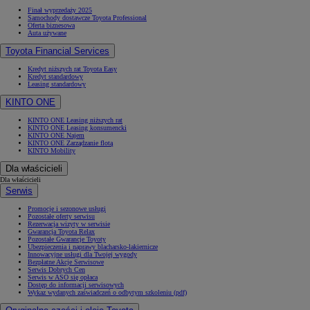
Finał wyprzedaży 2025
Samochody dostawcze Toyota Professional
Oferta biznesowa
Auta używane
Toyota Financial Services
Kredyt niższych rat Toyota Easy
Kredyt standardowy
Leasing standardowy
KINTO ONE
KINTO ONE Leasing niższych rat
KINTO ONE Leasing konsumencki
KINTO ONE Najem
KINTO ONE Zarządzanie flotą
KINTO Mobility
Dla właścicieli
Dla właścicieli
Serwis
Promocje i sezonowe usługi
Pozostałe oferty serwisu
Rezerwacja wizyty w serwisie
Gwarancja Toyota Relax
Pozostałe Gwarancje Toyoty
Ubezpieczenia i naprawy blacharsko-lakiernicze
Innowacyjne usługi dla Twojej wygody
Bezpłatne Akcje Serwisowe
Serwis Dobrych Cen
Serwis w ASO się opłaca
Dostęp do informacji serwisowych
Wykaz wydanych zaświadczeń o odbytym szkoleniu (pdf)