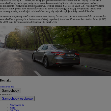
Najnowszy ranking J.D. Power jest kolejnym potwierdzeniem niezawodności aut Toyoty. Właściciele
samochodów tej marki spotykają się ze stosunkowo niewielką liczbą usterek, co zwiększa zaufanie
do producenta i wpływa na decyzje zakupowe. Według badania J.D. Power 2023 U.S. Automotive Brand
Loyalty Study ponad 60% kierowców wraca do Toyoty przy podjęciu decyzji o wymianie samochodu
na nowszy model, a marka już od dwóch lat cieszy się największą lojalnością swoich klientów.
O wysokiej satysfakcji właścicieli samochodów Toyoty świadczy też pierwsze miejsce wśród producentów
samochodów popularnych w badaniu niezależnej organizacji American Customer Satisfaction Index (ASCI).
W 2023 roku Toyota osiągnęła 84 pkt na 100 możliwych.
Kontakt
Napisz do nas
Samochody
Samochody
Samochody osobowe
Nowe Aygo X
Yaris
GR Yaris