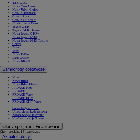
Yaris Cross
Nowy Yaris Cross
Nowy Urban Cruiser
Corolla Hatchback
Corolla Sedan
Corolla TS Kombi
Nowa Corolla Cross
Toyota C-HR
Toyota C-HR Plug-in
Nowa Toyota C-HR+
Nowa Toyota bZ4X
Nowa Toyota bZ4X Touring
Camry
Prius
Mirai
Nowy RAV4
Land Cruiser
Nowy GR GT
Samochody dostawcze
Hilux
Nowy Hilux
Nowy Hilux Electric
PROACE Max
PROACE
PROACE Verso
PROACE CITY
PROACE CITY Verso
Samochody używane
Umów się na jazdę testową
Zobacz wszystkie cenniki
Konfiguruj swoją Toyotę
Oferty specjalne i Finansowanie
Oferty specjalne i Finansowanie
Aktualne oferty