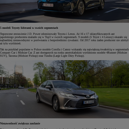
5 modeli Toyoty liderami w swoich segmentach
Tegoroczne zestawienie J.D. Power zdominowały Toyota i Lexus. Aż 16 z 17 sklasyfikowanych aut
japońskiego producenta znalazło się w Top3 w swoich segmentach. 9 modeli (5 Toyot i 4 Lexusy) okazało się
najbardziej niezawodnymi w porównaniu z bezpośrednimi rywalami. Od 2017 roku żaden producent nie zdobył
aż tylu wyróżnień.
Tak na przykład popularne w Polsce modele Corolla i Camry wykazały się największą trwałością w segmentach
Compact Car i Midsize Car. Z aut dostępnych na rynku amerykańskim wyróżniono modele 4Runner (Midsize
SUV), Tacoma (Midsize Pickup) oraz Tundra (Large Light Duty Pickup).
Niezawodność zwiększa zaufanie