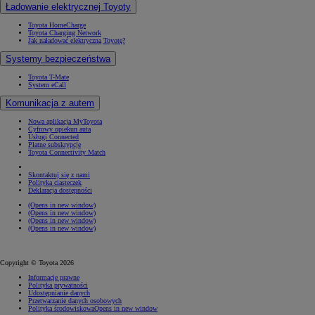
Ładowanie elektrycznej Toyoty
Toyota HomeCharge
Toyota Charging Network
Jak naładować elektryczną Toyotę?
Systemy bezpieczeństwa
Toyota T-Mate
System eCall
Komunikacja z autem
Nowa aplikacja MyToyota
Cyfrowy opiekun auta
Usługi Connected
Płatne subskrypcje
Toyota Connectivity Match
Skontaktuj się z nami
Polityka ciasteczek
Deklaracja dostępności
(Opens in new window)
(Opens in new window)
(Opens in new window)
(Opens in new window)
Copyright © Toyota 2026
Informacje prawne
Polityka prywatności
Udostępnianie danych
Przetwarzanie danych osobowych
Polityka środowiskowa
Opens in new window