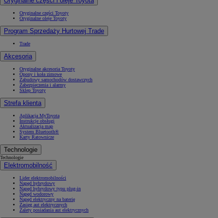
Oryginalne części i oleje Toyota
Oryginalne części Toyoty
Oryginalne oleje Toyoty
Program Sprzedaży Hurtowej Trade
Trade
Akcesoria
Oryginalne akcesoria Toyoty
Opony i koła zimowe
Zabudowy samochodów dostawczych
Zabezpieczenia i alarmy
Sklep Toyoty
Strefa klienta
Aplikacja MyToyota
Instrukcje obsługi
Aktualizacja map
System Bluetooth®
Karty Ratownicze
Technologie
Technologie
Elektromobilność
Lider elektromobilności
Napęd hybrydowy
Napęd hybrydowy typu plug-in
Napęd wodorowy
Napęd elektryczny na baterię
Zasięg aut elektrycznych
Zalety posiadania aut elektrycznych