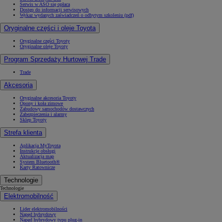
Serwis w ASO się opłaca
Dostęp do informacji serwisowych
Wykaz wydanych zaświadczeń o odbytym szkoleniu (pdf)
Oryginalne części i oleje Toyota
Oryginalne części Toyoty
Oryginalne oleje Toyoty
Program Sprzedaży Hurtowej Trade
Trade
Akcesoria
Oryginalne akcesoria Toyoty
Opony i koła zimowe
Zabudowy samochodów dostawczych
Zabezpieczenia i alarmy
Sklep Toyoty
Strefa klienta
Aplikacja MyToyota
Instrukcje obsługi
Aktualizacja map
System Bluetooth®
Karty Ratownicze
Technologie
Technologie
Elektromobilność
Lider elektromobilności
Napęd hybrydowy
Napęd hybrydowy typu plug-in