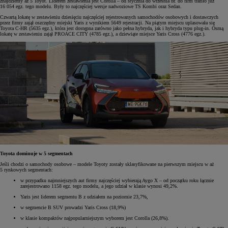
znajdziemy aż 5 Toyot. Liderem zestawienia jest Corolla – od stycznia do września br. do firm trafiło już
16 054 egz. tego modelu. Były to najczęściej wersje nadwoziowe TS Kombi oraz Sedan.
Czwartą lokatę w zestawieniu dziesięciu najczęściej rejestrowanych samochodów osobowych i dostawczych
przez firmy zajął oszczędny miejski Yaris z wynikiem 5649 rejestracji. Na piątym miejscu uplasowała się
Toyota C-HR (5635 egz.), która jest dostępna zarówno jako pełna hybryda, jak i hybryda typu plug-in. Ósmą
lokatę w zestawieniu zajął PROACE CITY (4785 egz.), a dziewiąte miejsce Yaris Cross (4776 egz.).
Toyota dominuje w 5 segmentach
Jeśli chodzi o samochody osobowe – modele Toyoty zostały sklasyfikowane na pierwszym miejscu w aż
5 rynkowych segmentach:
w przypadku najmniejszych aut firmy najczęściej wybierają Aygo X – od początku roku łącznie
zarejestrowano 1158 egz. tego modelu, a jego udział w klasie wynosi 49,2%.
Yaris jest liderem segmentu B z udziałem na poziomie 23,7%,
w segmencie B SUV prowadzi Yaris Cross (18,9%)
w klasie kompaktów najpopularniejszym wyborem jest Corolla (26,8%).