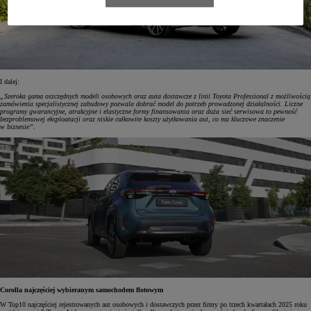
I dalej:
„Szeroka gama oszczędnych modeli osobowych oraz auta dostawcze z linii Toyota Professional z możliwością
zamówienia specjalistycznej zabudowy pozwala dobrać model do potrzeb prowadzonej działalności. Liczne
programy gwarancyjne, atrakcyjne i elastyczne formy finansowania oraz duża sieć serwisowa to pewność
bezproblemowej eksploatacji oraz niskie całkowite koszty użytkowania aut, co ma kluczowe znaczenie
w biznesie”.
Corolla najczęściej wybieranym samochodem flotowym
W Top10 najczęściej rejestrowanych aut osobowych i dostawczych przez firmy po trzech kwartałach 2025 roku