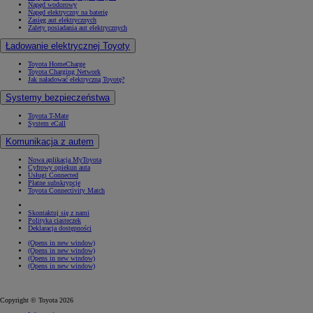
Napęd wodorowy
Napęd elektryczny na baterię
Zasięg aut elektrycznych
Zalety posiadania aut elektrycznych
Ładowanie elektrycznej Toyoty
Toyota HomeCharge
Toyota Charging Network
Jak naładować elektryczną Toyotę?
Systemy bezpieczeństwa
Toyota T-Mate
System eCall
Komunikacja z autem
Nowa aplikacja MyToyota
Cyfrowy opiekun auta
Usługi Connected
Płatne subskrypcje
Toyota Connectivity Match
Skontaktuj się z nami
Polityka ciasteczek
Deklaracja dostępności
(Opens in new window)
(Opens in new window)
(Opens in new window)
(Opens in new window)
Copyright © Toyota 2026