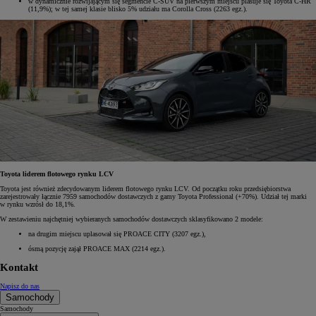
w dynamicznie rozwijającym się segmencie C-SUV na pierwszym miejscu plasuje się Toyota C-HR
(11,9%); w tej samej klasie blisko 5% udziału ma Corolla Cross (2263 egz.).
Toyota liderem flotowego rynku LCV
Toyota jest również zdecydowanym liderem flotowego rynku LCV. Od początku roku przedsiębiorstwa
zarejestrowały łącznie 7959 samochodów dostawczych z gamy Toyota Professional (+70%). Udział tej marki
w rynku wzrósł do 18,1%.
W zestawieniu najchętniej wybieranych samochodów dostawczych sklasyfikowano 2 modele:
na drugim miejscu uplasował się PROACE CITY (3207 egz.),
ósmą pozycję zajął PROACE MAX (2214 egz.).
Kontakt
Napisz do nas
Samochody
Samochody