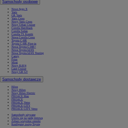
Samochody osobowe
Nowe Aygo X
Yaris
GR Yaris
Yaris Cross
Nowy Yaris Cross
Nowy Urban Cruiser
Corolla Hatchback
Corolla Sedan
Corolla TS Kombi
Nowa Corolla Cross
Toyota C-HR
Toyota C-HR Plug-in
Nowa Toyota C-HR+
Nowa Toyota bZ4X
Nowa Toyota bZ4X Touring
Camry
Prius
Mirai
Nowy RAV4
Land Cruiser
Nowy GR GT
Samochody dostawcze
Hilux
Nowy Hilux
Nowy Hilux Electric
PROACE Max
PROACE
PROACE Verso
PROACE CITY
PROACE CITY Verso
Samochody używane
Umów się na jazdę testową
Zobacz wszystkie cenniki
Konfiguruj swoją Toyotę