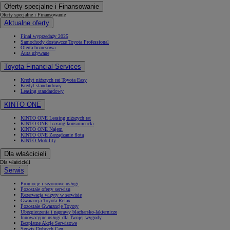
Oferty specjalne i Finansowanie
Oferty specjalne i Finansowanie
Aktualne oferty
Finał wyprzedaży 2025
Samochody dostawcze Toyota Professional
Oferta biznesowa
Auta używane
Toyota Financial Services
Kredyt niższych rat Toyota Easy
Kredyt standardowy
Leasing standardowy
KINTO ONE
KINTO ONE Leasing niższych rat
KINTO ONE Leasing konsumencki
KINTO ONE Najem
KINTO ONE Zarządzanie flotą
KINTO Mobility
Dla właścicieli
Dla właścicieli
Serwis
Promocje i sezonowe usługi
Pozostałe oferty serwisu
Rezerwacja wizyty w serwisie
Gwarancja Toyota Relax
Pozostałe Gwarancje Toyoty
Ubezpieczenia i naprawy blacharsko-lakiernicze
Innowacyjne usługi dla Twojej wygody
Bezpłatne Akcje Serwisowe
Serwis Dobrych Cen