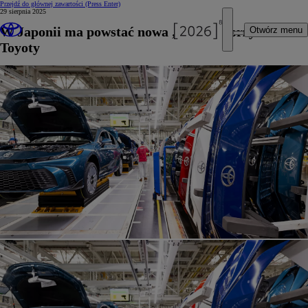
Przejdź do głównej zawartości
(Press Enter)
29 sierpnia 2025
W Japonii ma powstać nowa „fabryka przyszłości”
Otwórz menu
Toyoty