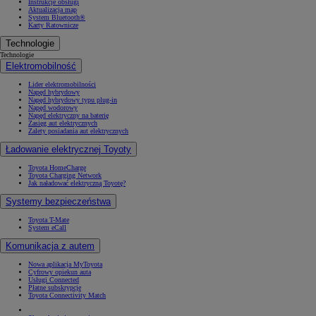
Instrukcje obsługi
Aktualizacja map
System Bluetooth®
Karty Ratownicze
Technologie
Technologie
Elektromobilność
Lider elektromobilności
Napęd hybrydowy
Napęd hybrydowy typu plug-in
Napęd wodorowy
Napęd elektryczny na baterię
Zasięg aut elektrycznych
Zalety posiadania aut elektrycznych
Ładowanie elektrycznej Toyoty
Toyota HomeCharge
Toyota Charging Network
Jak naładować elektryczną Toyotę?
Systemy bezpieczeństwa
Toyota T-Mate
System eCall
Komunikacja z autem
Nowa aplikacja MyToyota
Cyfrowy opiekun auta
Usługi Connected
Płatne subskrypcje
Toyota Connectivity Match