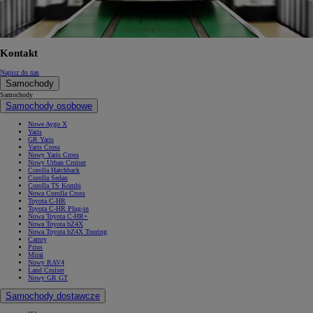
Kontakt
Napisz do nas
Samochody
Samochody
Samochody osobowe
Nowe Aygo X
Yaris
GR Yaris
Yaris Cross
Nowy Yaris Cross
Nowy Urban Cruiser
Corolla Hatchback
Corolla Sedan
Corolla TS Kombi
Nowa Corolla Cross
Toyota C-HR
Toyota C-HR Plug-in
Nowa Toyota C-HR+
Nowa Toyota bZ4X
Nowa Toyota bZ4X Touring
Camry
Prius
Mirai
Nowy RAV4
Land Cruiser
Nowy GR GT
Samochody dostawcze