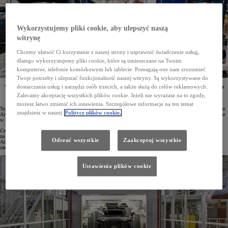
Wykorzystujemy pliki cookie, aby ulepszyć naszą
witrynę
Chcemy ułatwić Ci korzystanie z naszej strony i usprawnić świadczenie usług,
dlatego wykorzystujemy pliki cookie, które są umieszczane na Twoim
komputerze, telefonie komórkowym lub tablecie. Pomagają one nam zrozumieć
Twoje potrzeby i ulepszać funkcjonalność naszej witryny. Są wykorzystywane do
dostarczania usług i narzędzi osób trzecich, a także służą do celów reklamowych.
W latach 30. XXI wieku Toyota planuje uruchomienie nowego zakładu produkcyjnego. W „fabryce
przyszłości” mają powstawać innowacyjne modele samochodów wytwarzane z zastosowaniem
Zalecamy akceptację wszystkich plików cookie. Jeżeli nie wyrażasz na to zgody,
najnowocześniejszych technologii.
możesz łatwo zmienić ich ustawienia. Szczegółowe informacje na ten temat
Toyota zamierza wybudować nowy zakład produkcyjny w dzielnicy Teihoucho w mieście Toyota w prefekturze
znajdziesz w naszej
Polityce plików cookie.
Aichi. Fabryka miałaby rozpocząć działalność na początku lat 30. XXI wieku, a konkretne modele wytwarzane
w tym obiekcie na razie nie są jednak znane.
Celem powstania nowego zakładu jest utrzymanie rocznej zdolności produkcyjnej Toyoty w Japonii
na poziomie trzech milionów samochodów. Projekt realizowany jest we współpracy z władzami prefektury
Odrzuć wszystkie
Zaakceptuj wszystkie
Aichi, magistratem miasta Toyota oraz lokalną społecznością. Obiekt ma być „fabryką przyszłości”, w której
zastosowane zostaną najnowocześniejsze technologie produkcji.
Ustawienia plików cookie