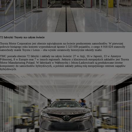
72 fabryki Toyoty na całym świecie
Toyota Motor Corporation jest obecnie największym na świecie producentem samochodów. W pierwszej
połowie bieżącego roku koncern wyprodukował łącznie 5 523 039 pojazdów, z czego 4 918 024 stanowiły
samochody marek Toyota i Lexus – oba wyniki ustanowiły historyczne rekordy marki.
TMC posiada obecnie 72 fabryki i zakłady na całym świecie: 27 w Azji, 16 w Japonii, 13 w Ameryce
Północnej, 8 w Europie oraz 7 w innych regionach. Jednym z kluczowych europejskich zakładów jest Toyota
Motor Manufacturing Poland. W fabrykach w Wałbrzychu i Jelczu-Laskowicach są produkowane istotne
komponenty do samochodów hybrydowych, a polskie zakłady pełnią rolę europejskiego centrum napędów
hybrydowych.