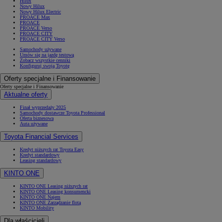
Hilux
Nowy Hilux
Nowy Hilux Electric
PROACE Max
PROACE
PROACE Verso
PROACE CITY
PROACE CITY Verso
Samochody używane
Umów się na jazdę testową
Zobacz wszystkie cenniki
Konfiguruj swoją Toyotę
Oferty specjalne i Finansowanie
Oferty specjalne i Finansowanie
Aktualne oferty
Finał wyprzedaży 2025
Samochody dostawcze Toyota Professional
Oferta biznesowa
Auta używane
Toyota Financial Services
Kredyt niższych rat Toyota Easy
Kredyt standardowy
Leasing standardowy
KINTO ONE
KINTO ONE Leasing niższych rat
KINTO ONE Leasing konsumencki
KINTO ONE Najem
KINTO ONE Zarządzanie flotą
KINTO Mobility
Dla właścicieli