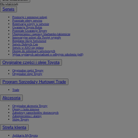
Dla właścicieli
Serwis
Promocje i sezonowe usługi
Pozostałe oferty serwisu
Rezerwacja wizyty w serwisie
Gwarancja Toyota Relax
Pozostałe Gwarancje Toyoty
Ubezpieczenia i naprawy blacharsko-lakiernicze
Innowacyjne usługi dla Twojej wygody
Bezpłatne Akcje Serwisowe
Serwis Dobrych Cen
Serwis w ASO się opłaca
Dostęp do informacji serwisowych
Wykaz wydanych zaświadczeń o odbytym szkoleniu (pdf)
Oryginalne części i oleje Toyota
Oryginalne części Toyoty
Oryginalne oleje Toyoty
Program Sprzedaży Hurtowej Trade
Trade
Akcesoria
Oryginalne akcesoria Toyoty
Opony i koła zimowe
Zabudowy samochodów dostawczych
Zabezpieczenia i alarmy
Sklep Toyoty
Strefa klienta
Aplikacja MyToyota