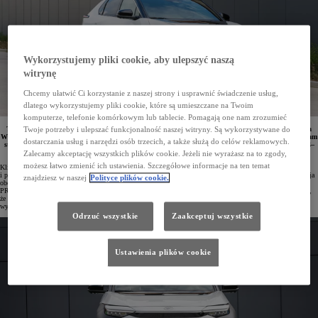
Wykorzystujemy pliki cookie, aby ulepszyć naszą
witrynę
Chcemy ułatwić Ci korzystanie z naszej strony i usprawnić świadczenie usług,
dlatego wykorzystujemy pliki cookie, które są umieszczane na Twoim
komputerze, telefonie komórkowym lub tablecie. Pomagają one nam zrozumieć
Toyota wprowadza nowe opcje finansowania elektryków dla różnych odbiorców. Oferta promocyjna
Twoje potrzeby i ulepszać funkcjonalność naszej witryny. Są wykorzystywane do
Wiosna z Elektrykiem jest skierowana do klientów indywidualnych, a EKO Leasing 100% to program
dostarczania usług i narzędzi osób trzecich, a także służą do celów reklamowych.
stworzony z myślą o przedsiębiorcach. Obie oferty obejmują pojazdy wyprodukowane w latach 2024–
2025.
Zalecamy akceptację wszystkich plików cookie. Jeżeli nie wyrażasz na to zgody,
możesz łatwo zmienić ich ustawienia. Szczegółowe informacje na ten temat
Klienci zainteresowani zakupem samochodu z napędem elektrycznym w autoryzowanych salonach Toyoty
i punktach Toyota Professional mogą skorzystać z wyjątkowo atrakcyjnych warunków finansowania. Promocja
znajdziesz w naszej
Polityce plików cookie.
obejmuje szeroki wybór modeli elektrycznych: Toyotę bZ4X, PROACE MAX Electric, PROACE Electric,
PROACE Verso Electric, PROACE CITY Electric, a także PROACE CITY Verso Electric. Warto podkreślić,
że specjalne warunki dotyczą zarówno pojazdów z końcówki produkcji 2024, jak i najnowszych egzemplarzy
wyprodukowanych w 2025 roku.
Odrzuć wszystkie
Zaakceptuj wszystkie
Ustawienia plików cookie