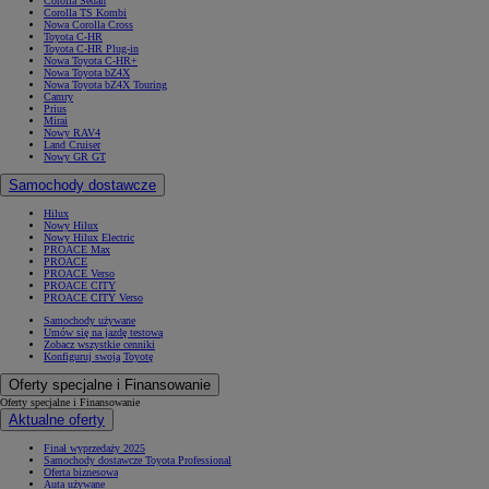
Corolla Sedan
Corolla TS Kombi
Nowa Corolla Cross
Toyota C-HR
Toyota C-HR Plug-in
Nowa Toyota C-HR+
Nowa Toyota bZ4X
Nowa Toyota bZ4X Touring
Camry
Prius
Mirai
Nowy RAV4
Land Cruiser
Nowy GR GT
Samochody dostawcze
Hilux
Nowy Hilux
Nowy Hilux Electric
PROACE Max
PROACE
PROACE Verso
PROACE CITY
PROACE CITY Verso
Samochody używane
Umów się na jazdę testową
Zobacz wszystkie cenniki
Konfiguruj swoją Toyotę
Oferty specjalne i Finansowanie
Oferty specjalne i Finansowanie
Aktualne oferty
Finał wyprzedaży 2025
Samochody dostawcze Toyota Professional
Oferta biznesowa
Auta używane