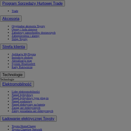
Program Sprzedaży Hurtowej Trade
Trade
Akcesoria
Oryginalne akcesoria Toyoty
Opony i koła zimowe
Zabudowy samochodów dostawczych
Zabezpieczenia i alarmy
Sklep Toyoty
Strefa klienta
Aplikacja MyToyota
Instrukcje obsługi
Aktualizacja map
System Bluetooth®
Karty Ratownicze
Technologie
Technologie
Elektromobilność
Lider elektromobilności
Napęd hybrydowy
Napęd hybrydowy typu plug-in
Napęd wodorowy
Napęd elektryczny na baterię
Zasięg aut elektrycznych
Zalety posiadania aut elektrycznych
Ładowanie elektrycznej Toyoty
Toyota HomeCharge
Toyota Charging Network