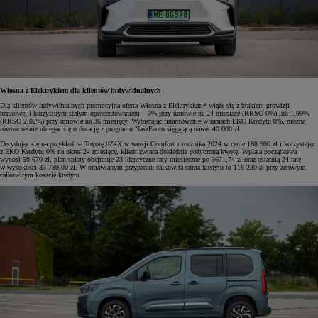
Wiosna z Elektrykiem dla klientów indywidualnych
Dla klientów indywidualnych promocyjna oferta Wiosna z Elektrykiem* wiąże się z brakiem prowizji
bankowej i korzystnym stałym oprocentowaniem – 0% przy umowie na 24 miesiące (RRSO 0%) lub 1,99%
(RRSO 2,02%) przy umowie na 36 miesięcy. Wybierając finansowanie w ramach EKO Kredytu 0%, można
równocześnie ubiegać się o dotację z programu NaszEauto sięgającą nawet 40 000 zł.
Decydując się na przykład na Toyotę bZ4X w wersji Comfort z rocznika 2024 w cenie 168 900 zł i korzystając
z EKO Kredytu 0% na okres 24 miesięcy, klient zwraca dokładnie pożyczoną kwotę. Wpłata początkowa
wynosi 50 670 zł, plan spłaty obejmuje 23 identyczne raty miesięczne po 3671,74 zł oraz ostatnią 24 ratę
w wysokości 33 780,00 zł. W omawianym przypadku całkowita suma kredytu to 118 230 zł przy zerowym
całkowitym koszcie kredytu.