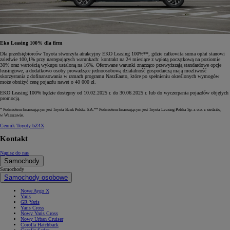
Eko Leasing 100% dla firm
Dla przedsiębiorców Toyota stworzyła atrakcyjny EKO Leasing 100%**, gdzie całkowita suma opłat stanowi
zaledwie 100,1% przy następujących warunkach: kontrakt na 24 miesiące z wpłatą początkową na poziomie
30% oraz wartością wykupu ustaloną na 16%. Oferowane warunki znacząco przewyższają standardowe opcje
leasingowe, a dodatkowo osoby prowadzące jednoosobową działalność gospodarczą mają możliwość
skorzystania z dofinansowania w ramach programu NaszEauto, które po spełnieniu określonych wymogów
może obniżyć cenę pojazdu nawet o 40 000 zł.
EKO Leasing 100% będzie dostępny od 10.02.2025 r. do 30.06.2025 r. lub do wyczerpania pojazdów objętych
promocją.
* Podmiotem finansującym jest Toyota Bank Polska S.A.** Podmiotem finansującym jest Toyota Leasing Polska Sp. z o.o. z siedzibą
w Warszawie.
Cennik Toyoty bZ4X
Kontakt
Napisz do nas
Samochody
Samochody
Samochody osobowe
Nowe Aygo X
Yaris
GR Yaris
Yaris Cross
Nowy Yaris Cross
Nowy Urban Cruiser
Corolla Hatchback