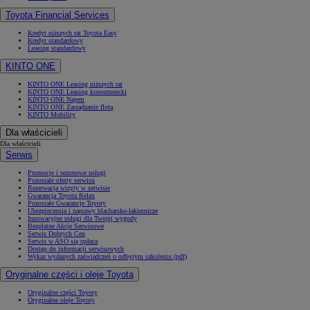
Toyota Financial Services
Kredyt niższych rat Toyota Easy
Kredyt standardowy
Leasing standardowy
KINTO ONE
KINTO ONE Leasing niższych rat
KINTO ONE Leasing konsumencki
KINTO ONE Najem
KINTO ONE Zarządzanie flotą
KINTO Mobility
Dla właścicieli
Dla właścicieli
Serwis
Promocje i sezonowe usługi
Pozostałe oferty serwisu
Rezerwacja wizyty w serwisie
Gwarancja Toyota Relax
Pozostałe Gwarancje Toyoty
Ubezpieczenia i naprawy blacharsko-lakiernicze
Innowacyjne usługi dla Twojej wygody
Bezpłatne Akcje Serwisowe
Serwis Dobrych Cen
Serwis w ASO się opłaca
Dostęp do informacji serwisowych
Wykaz wydanych zaświadczeń o odbytym szkoleniu (pdf)
Oryginalne części i oleje Toyota
Oryginalne części Toyoty
Oryginalne oleje Toyoty