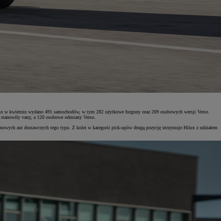
lko w kwietniu wydano 491 samochodów, w tym 282 użytkowe furgony oraz 209 osobowych wersji Verso.
 stanowiły vany, a 120 osobowe odmiany Verso.
ych aut dostawczych tego typu. Z kolei w kategorii pick-upów drugą pozycję utrzymuje Hilux z udziałem