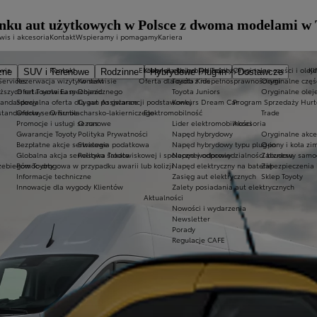
ynku aut użytkowych w Polsce z dwoma modelami w 
wis i akcesoria
Kontakt
Wspieramy i pomagamy
Kariera
wis
Kontakt
Ekobonus dla hybryd Toyoty
Kluby dla dzieci i młodzieży
Oryginalne części i oleje
K
zne
SUV i Terenowe
Rodzinne
Hybrydowe Plug-in
Dostawcze
Services
Rezerwacja wizyty w serwisie
Kontakt
Oferta dla osób z niepełnosprawnościami
Toyota Kids
Oryginalne częś
iższych rat Toyota Easy
Oferta serwisu mechanicznego
Dojazd
Toyota Juniors
Oryginalne olej
tandardowy
Specjalna oferta dla aut po gwarancji podstawowej
Cygan Assistance
Konkurs Dream Car
Program Sprzedaży Hurt
standardowy
Oferta serwisu blacharsko-lakierniczego
O firmie
Elektromobilność
Trade
Promocje i usługi sezonowe
O nas
Lider elektromobilności
Akcesoria
Gwarancje Toyoty
Polityka Prywatności
Napęd hybrydowy
Oryginalne akce
Bezpłatne akcje serwisowe
Strategia podatkowa
Napęd hybrydowy typu plug-in
Opony i koła z
Globalna akcja serwisowa Takata
Polityka środowiskowej i społecznej odpowiedzialności biznesu
Napęd wodorowy
Zabudowy samo
zebiegów Toyoty
Pomoc drogowa w przypadku awarii lub kolizji
Napęd elektryczny na baterię
Zabezpieczenia 
Informacje techniczne
Zasięg aut elektrycznych
Sklep Toyoty
Innowacje dla wygody Klientów
Zalety posiadania aut elektrycznych
Aktualności
Nowości i wydarzenia
Newsletter
Porady
Regulacje CAFE