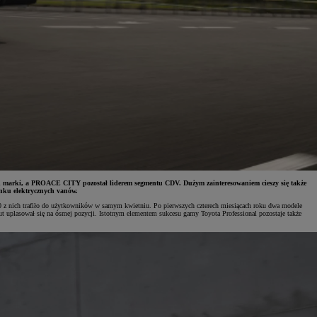
ch marki, a PROACE CITY pozostał liderem segmentu CDV. Dużym zainteresowaniem cieszy się także
nku elektrycznych vanów.
0 z nich trafiło do użytkowników w samym kwietniu. Po pierwszych czterech miesiącach roku dwa modele
uplasował się na ósmej pozycji. Istotnym elementem sukcesu gamy Toyota Professional pozostaje także