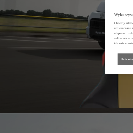
Wykorzystu
Chcemy ułatwi
umieszczane 
ulepszać funk
celów reklamo
ich ustawieni
Ustawie