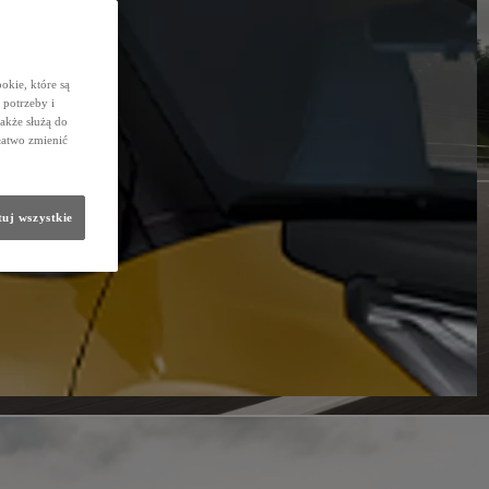
okie, które są
potrzeby i
także służą do
łatwo zmienić
uj wszystkie