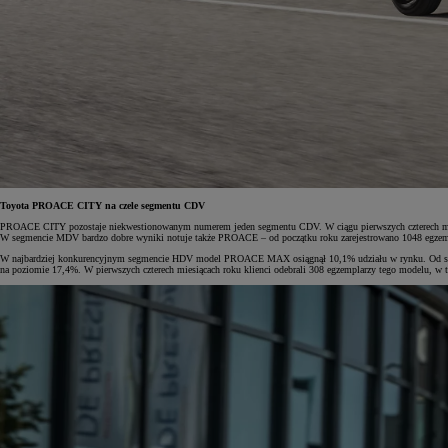
Toyota PROACE CITY na czele segmentu CDV
PROACE CITY pozostaje niekwestionowanym numerem jeden segmentu CDV. W ciągu pierwszych czterech miesi
W segmencie MDV bardzo dobre wyniki notuje także PROACE – od początku roku zarejestrowano 1048 egzempl
W najbardziej konkurencyjnym segmencie HDV model PROACE MAX osiągnął 10,1% udziału w rynku. Od styczni
na poziomie 17,4%. W pierwszych czterech miesiącach roku klienci odebrali 308 egzemplarzy tego modelu, 