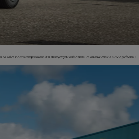
ku do końca kwietnia zarejestrowano 350 elektrycznych vanów marki, co oznacza wzrost o 45% w porównaniu