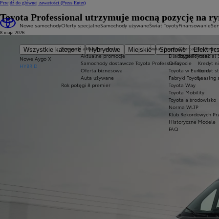
Przejdź do głównej zawartości
(Press Enter)
Toyota Professional utrzymuje mocną pozycję na r
Nowe samochody
Oferty specjalne
Samochody używane
Świat Toyoty
Finansowanie
Ser
8 maja 2026
Sprawdź aktualne oferty
Świat Toyoty
Oferta dla firm
Ser
Wszystkie kategorie
Hybrydowe
Miejskie
Sportowe
Elektryc
Aktualne promocje
Dlaczego Toyota?
Toyota Financial 
Nowe Aygo X
Samochody dostawcze Toyota Professional
O Toyocie
Kredyt n
HYBRID
Oferta biznesowa
Toyota w Europie
Kredyt s
Auta używane
Fabryki Toyoty
Leasing 
Rok potęgi 8 premier
Toyota Way
Toyota Mobility
Toyota a środowisko
Norma WLTP
Klub Rekordowych Pr
Historyczne Modele
FAQ