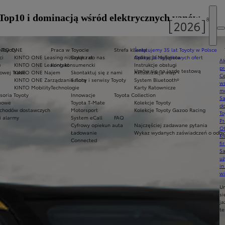
Top10 i dominacją wśród elektrycznych vanów
 Toyoty
INTO ONE
Praca w Toyocie
Strefa klienta
Świętujemy 35 lat Toyoty w Polsce
ci
KINTO ONE Leasing niższych rat
Dołącz do nas
Odkryj 35 wyjątkowych ofert
Aplikacja MyToyota
Ak
e
KINTO ONE Leasing konsumencki
Kontakt
Instrukcje obsługi
pr
Umów się na jazdę testową
owej Trade
KINTO ONE Najem
Skontaktuj się z nami
Aktualizacja map
Ce
KINTO ONE Zarządzanie flotą
Salony i serwisy Toyoty
System Bluetooth®
ws
KINTO Mobility
Technologie
Karty Ratownicze
mo
soria Toyoty
Innowacje
Toyota Collection
S
imowe
Toyota T-Mate
Kolekcje Toyoty
do
chodów dostawczych
Motorsport
Kolekcje Toyoty Gazoo Racing
To
i alarmy
System eCall
FAQ
Pr
Cyfrowy opiekun auta
Najczęściej zadawane pytania
Of
Ładowanie
Wykaz wydanych zaświadczeń o odbyt
KI
Connected
fi
S
u
in
w
U
si
ja
te