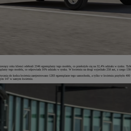
ęcy roku klienci odebrali 2346 egzemplarzy tego modelu, co przełożyło się na 32,4% udziału w rynku. Ty
arzy tego modelu, co odpowiada 16% udziału w rynku. W kwietniu na drogi wyjechało 258 aut, z czego 138
a do końca kwietnia zarejestrowano 1283 egzemplarze tego samochodu, a tylko w kwietniu przybyło 400 now
w tym 147 w samym kwietniu.