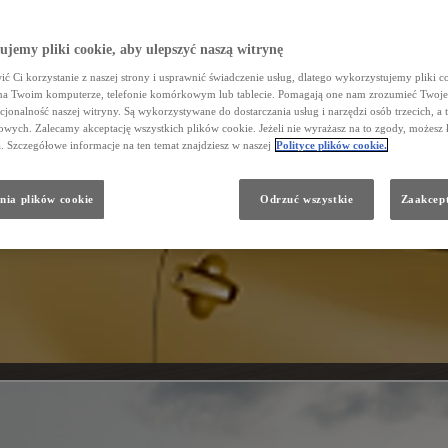
jemy pliki cookie, aby ulepszyć naszą witrynę
ć Ci korzystanie z naszej strony i usprawnić świadczenie usług, dlatego wykorzystujemy pliki co
na Twoim komputerze, telefonie komórkowym lub tablecie. Pomagają one nam zrozumieć Twoje 
cjonalność naszej witryny. Są wykorzystywane do dostarczania usług i narzędzi osób trzecich, a 
wych. Zalecamy akceptację wszystkich plików cookie. Jeżeli nie wyrażasz na to zgody, możesz 
a. Szczegółowe informacje na ten temat znajdziesz w naszej
Polityce plików cookie.
nia plików cookie
Odrzuć wszystkie
Zaakcept