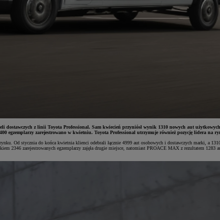
li dostawczych z linii Toyota Professional. Sam kwiecień przyniósł wynik 1310 nowych aut użytkowy
 egzemplarzy zarejestrowano w kwietniu. Toyota Professional utrzymuje również pozycję lidera na ry
ku. Od stycznia do końca kwietnia klienci odebrali łącznie 4999 aut osobowych i dostawczych marki, a 131
iem 2346 zarejestrowanych egzemplarzy zajęła drugie miejsce, natomiast PROACE MAX z rezultatem 1283 aut 