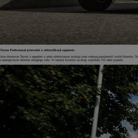
Od
105 300 zł
Corolla Hatchback
HYBRID
Toyota Professional przewodzi w elektryfikacji segmentu
Auta dostawcze Toyoty z napędem w pełni elektrycznym zyskują coraz większą popularność wśród klientów. T
z analogicznym okresem ubiegłego roku. W samym kwietniu na drogi wyjechały 132 takie pojazdy.