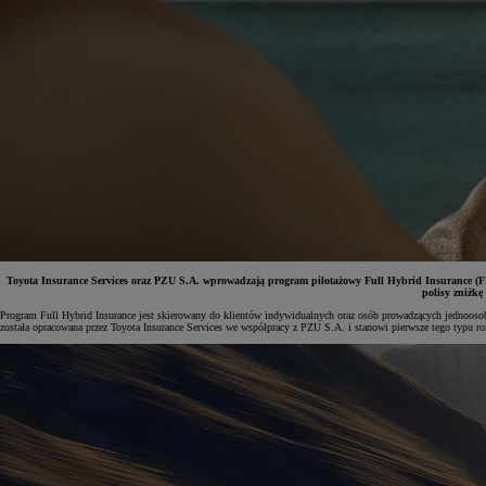
Toyota Insurance Services oraz PZU S.A. wprowadzają program pilotażowy Full Hybrid Insurance (F
polisy zniżkę
Program Full Hybrid Insurance jest skierowany do klientów indywidualnych oraz osób prowadzących jednooso
została opracowana przez Toyota Insurance Services we współpracy z PZU S.A. i stanowi pierwsze tego typu
Od
81 900 zł
Yaris Cross
HYBRID