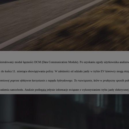
ie zainstalowany moduł łączności DCM (Data Communication Module). Po uzyskaniu zgody użytkownika analizowa
azdu do końca 11. miesiąca obowiązywania polisy. W zależności od udziału jazdy w trybie EV kierowcy mogą 
niowej poprzez efektywne korzystanie z napędu hybrydowego. To rozwiązanie, które w praktyczny sposób poka
owadzenia samochodu. Analizie podlegają jedynie informacje związane z wykorzystaniem trybu jazdy elektryczne