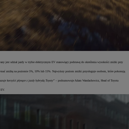
ny jest udział jazdy w trybie elektrycznym EV stanowiący podstawę do określenia wysokości zniżki przy
otrzymać zniżkę na poziomie 5%, 10% lub 15%. Najwyższy poziom zniżki przysługuje osobom, które pokonują
zuje korzyści płynące z jazdy hybrydą Toyoty”
– podsumowuje Adam Wandachowicz, Head of Toyota
j EV.