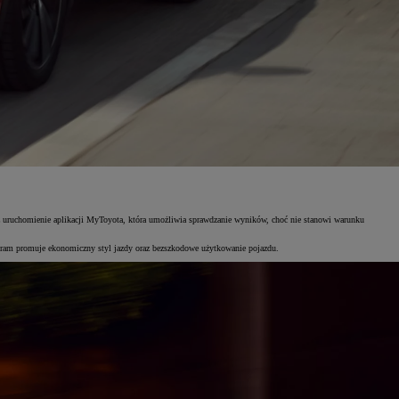
ż uruchomienie aplikacji MyToyota, która umożliwia sprawdzanie wyników, choć nie stanowi warunku
ram promuje ekonomiczny styl jazdy oraz bezszkodowe użytkowanie pojazdu.