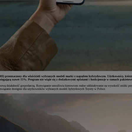
HI) przeznaczony dla właścicieli wybranych modeli marki z napędem hybrydowym. Użytkownicy, którzy
 sięgającą nawet 15%. Program nie wiąże się z dodatkowymi opłatami i funkcjonuje w ramach pakietow
bową działalność gospodarczą. Rozwiązanie umożliwia kierowcom realne oddziaływanie na wysokość zniżki prz
 rozwiązanie dostępne dla użytkowników wybranych modeli hybrydowych Toyoty w Polsce.