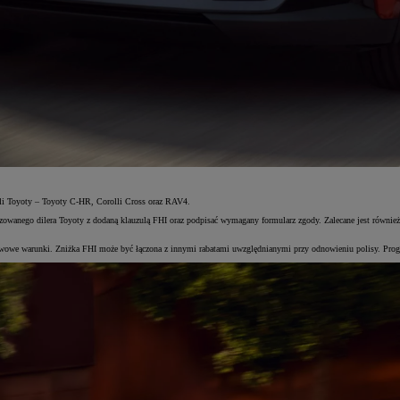
li Toyoty – Toyoty C-HR, Corolli Cross oraz RAV4.
owanego dilera Toyoty z dodaną klauzulą FHI oraz podpisać wymagany formularz zgody. Zalecane jest równie
wowe warunki. Zniżka FHI może być łączona z innymi rabatami uwzględnianymi przy odnowieniu polisy. Prog