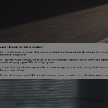
Zasady działania Full Hybrid Insurance
Full Hybrid Insurance to program, który opiera się na danych eksploatacyjnych przesyłanych przez fabryczn
przedłużeniu ubezpieczenia.
To, jaka będzie wysokość zniżki, jest ustalane na podstawie informacji zbieranych podczas użytkowania poj
w trybie elektrycznym ponad 51% całkowitego dystansu.
„Program Full Hybrid Insurance pozwala kierowcom realnie wpływać na wysokość przyszłej składki ubezpiecze
Insurance Services Poland.
Program nie korzysta z danych GPS i nie śledzi położenia pojazdu, przebytych tras, prędkości ani sposobu pr