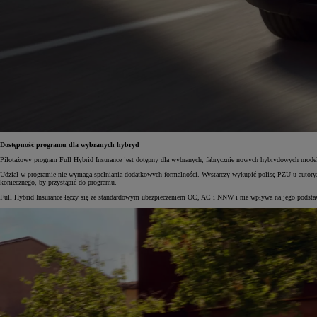
Od
105 300 zł
Corolla Hatchback
HYBRID
Dostępność programu dla wybranych hybryd
Pilotażowy program Full Hybrid Insurance jest dotępny dla wybranych, fabrycznie nowych hybrydowych mode
Udział w programie nie wymaga spełniania dodatkowych formalności. Wystarczy wykupić polisę PZU u autoryz
koniecznego, by przystąpić do programu.
Full Hybrid Insurance łączy się ze standardowym ubezpieczeniem OC, AC i NNW i nie wpływa na jego podsta