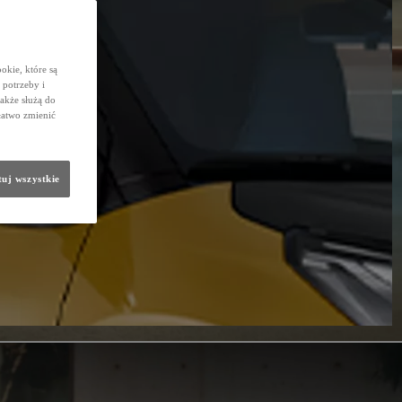
okie, które są
potrzeby i
także służą do
łatwo zmienić
uj wszystkie