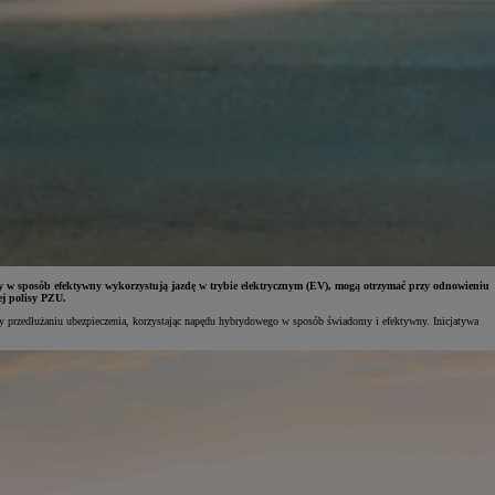
 w sposób efektywny wykorzystują jazdę w trybie elektrycznym (EV), mogą otrzymać przy odnowieniu
ej polisy PZU.
y przedłużaniu ubezpieczenia, korzystając napędu hybrydowego w sposób świadomy i efektywny. Inicjatywa