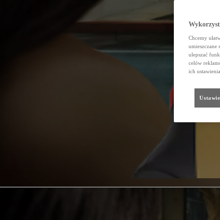
Wykorzystu
Chcemy ułatwi
umieszczane 
ulepszać funk
celów reklamo
ich ustawieni
Ustawie