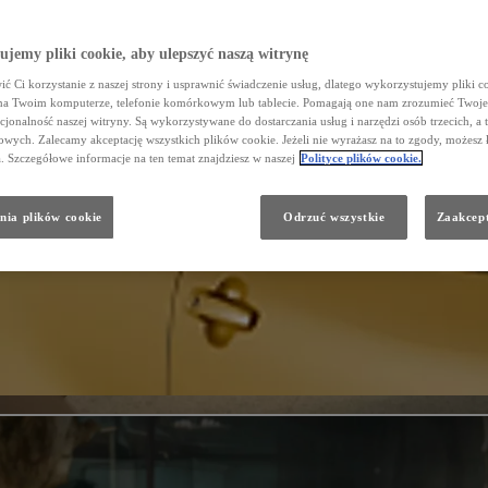
jemy pliki cookie, aby ulepszyć naszą witrynę
ć Ci korzystanie z naszej strony i usprawnić świadczenie usług, dlatego wykorzystujemy pliki co
na Twoim komputerze, telefonie komórkowym lub tablecie. Pomagają one nam zrozumieć Twoje 
cjonalność naszej witryny. Są wykorzystywane do dostarczania usług i narzędzi osób trzecich, a 
wych. Zalecamy akceptację wszystkich plików cookie. Jeżeli nie wyrażasz na to zgody, możesz 
a. Szczegółowe informacje na ten temat znajdziesz w naszej
Polityce plików cookie.
nia plików cookie
Odrzuć wszystkie
Zaakcept