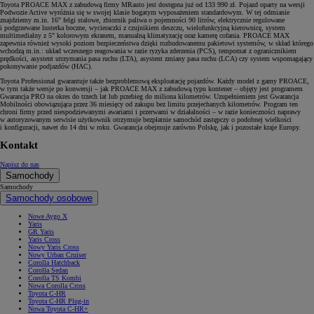
Toyota PROACE MAX z zabudową firmy MRauto jest dostępna już od 133 990 zł. Pojazd oparty na wersji
Podwozie Active wyróżnia się w swojej klasie bogatym wyposażeniem standardowym. W tej odmianie
znajdziemy m.in. 16" felgi stalowe, zbiornik paliwa o pojemności 90 litrów, elektrycznie regulowane
i podgrzewane lusterka boczne, wycieraczki z czujnikiem deszczu, wielofunkcyjną kierownicę, system
multimedialny z 5" kolorowym ekranem, manualną klimatyzację oraz kamerę cofania. PROACE MAX
zapewnia również wysoki poziom bezpieczeństwa dzięki rozbudowanemu pakietowi systemów, w skład którego
wchodzą m.in.: układ wczesnego reagowania w razie ryzyka zderzenia (PCS), tempomat z ogranicznikiem
prędkości, asystent utrzymania pasa ruchu (LTA), asystent zmiany pasa ruchu (LCA) czy system wspomagający
pokonywanie podjazdów (HAC).
Toyota Professional gwarantuje także bezproblemową eksploatację pojazdów. Każdy model z gamy PROACE,
w tym także wersje po konwersji – jak PROACE MAX z zabudową typu kontener – objęty jest programem
Gwarancja PRO na okres do trzech lat lub przebieg do miliona kilometrów. Uzupełnieniem jest Gwarancja
Mobilności obowiązująca przez 36 miesięcy od zakupu bez limitu przejechanych kilometrów. Program ten
chroni firmy przed niespodziewanymi awariami i przerwami w działalności – w razie konieczności naprawy
w autoryzowanym serwisie użytkownik otrzymuje bezpłatnie samochód zastępczy o podobnej wielkości
i konfiguracji, nawet do 14 dni w roku. Gwarancja obejmuje zarówno Polskę, jak i pozostałe kraje Europy.
Kontakt
Napisz do nas
Samochody
Samochody
Samochody osobowe
Nowe Aygo X
Yaris
GR Yaris
Yaris Cross
Nowy Yaris Cross
Nowy Urban Cruiser
Corolla Hatchback
Corolla Sedan
Corolla TS Kombi
Nowa Corolla Cross
Toyota C-HR
Toyota C-HR Plug-in
Nowa Toyota C-HR+