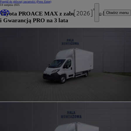
Przejdź do głównej zawartości
(Press Enter)
14 sierpnia 2025
Toyota PROACE MAX z zabudową typu kontener
Otwórz menu
i Gwarancją PRO na 3 lata