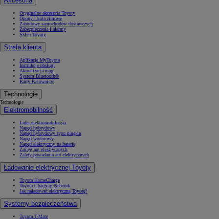
Akcesoria
Oryginalne akcesoria Toyoty
Opony i koła zimowe
Zabudowy samochodów dostawczych
Zabezpieczenia i alarmy
Sklep Toyoty
Strefa klienta
Aplikacja MyToyota
Instrukcje obsługi
Aktualizacja map
System Bluetooth®
Karty Ratownicze
Technologie
Technologie
Elektromobilność
Lider elektromobilności
Napęd hybrydowy
Napęd hybrydowy typu plug-in
Napęd wodorowy
Napęd elektryczny na baterię
Zasięg aut elektrycznych
Zalety posiadania aut elektrycznych
Ładowanie elektrycznej Toyoty
Toyota HomeCharge
Toyota Charging Network
Jak naładować elektryczną Toyotę?
Systemy bezpieczeństwa
Toyota T-Mate