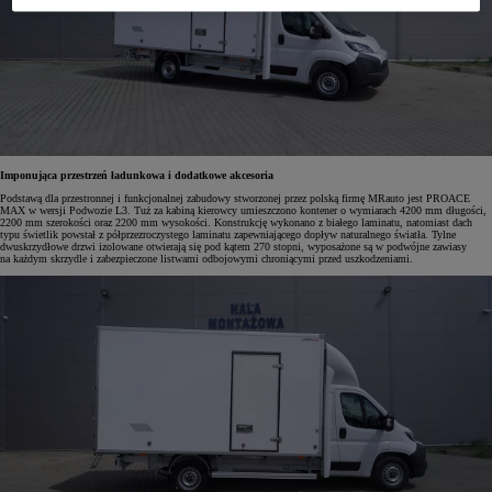
Imponująca przestrzeń ładunkowa i dodatkowe akcesoria
Podstawą dla przestronnej i funkcjonalnej zabudowy stworzonej przez polską firmę MRauto jest PROACE
MAX w wersji Podwozie L3. Tuż za kabiną kierowcy umieszczono kontener o wymiarach 4200 mm długości,
2200 mm szerokości oraz 2200 mm wysokości. Konstrukcję wykonano z białego laminatu, natomiast dach
typu świetlik powstał z półprzezroczystego laminatu zapewniającego dopływ naturalnego światła. Tylne
dwuskrzydłowe drzwi izolowane otwierają się pod kątem 270 stopni, wyposażone są w podwójne zawiasy
na każdym skrzydle i zabezpieczone listwami odbojowymi chroniącymi przed uszkodzeniami.