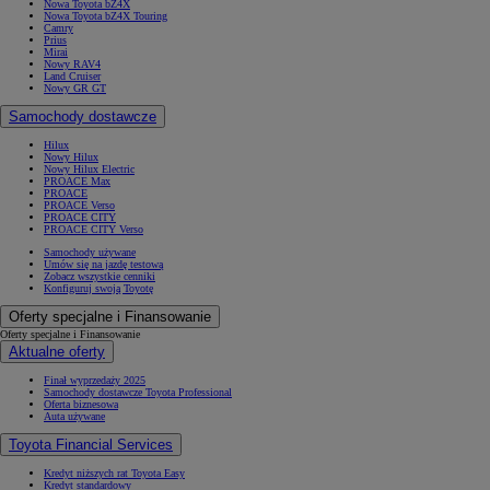
Nowa Toyota bZ4X
Nowa Toyota bZ4X Touring
Camry
Prius
Mirai
Nowy RAV4
Land Cruiser
Nowy GR GT
Samochody dostawcze
Hilux
Nowy Hilux
Nowy Hilux Electric
PROACE Max
PROACE
PROACE Verso
PROACE CITY
PROACE CITY Verso
Samochody używane
Umów się na jazdę testową
Zobacz wszystkie cenniki
Konfiguruj swoją Toyotę
Oferty specjalne i Finansowanie
Oferty specjalne i Finansowanie
Aktualne oferty
Finał wyprzedaży 2025
Samochody dostawcze Toyota Professional
Oferta biznesowa
Auta używane
Toyota Financial Services
Kredyt niższych rat Toyota Easy
Kredyt standardowy