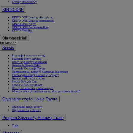
Leasing standardowy
KINTO ONE
KINTO ONE Leasing niższych rat
KINTO ONE Leasing konsumencki
KINTO ONE Najem
KINTO ONE Zarządzanie flotą
KINTO Mobility
Dla właścicieli
Dla właścicieli
Serwis
Promocje i sezonowe usługi
Pozostałe oferty serwisu
Rezerwacja wizyty w serwisie
Gwarancja Toyota Relax
Pozostałe Gwarancje Toyoty
Ubezpieczenia i naprawy blacharsko-lakiernicze
Innowacyjne usługi dla Twojej wygody
Bezpłatne Akcje Serwisowe
Serwis Dobrych Cen
Serwis w ASO się opłaca
Dostęp do informacji serwisowych
Wykaz wydanych zaświadczeń o odbytym szkoleniu (pdf)
Oryginalne części i oleje Toyota
Oryginalne części Toyoty
Oryginalne oleje Toyoty
Program Sprzedaży Hurtowej Trade
Trade