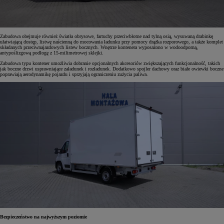
Zabudowa obejmuje również światła obrysowe, fartuchy przeciwbłotne nad tylną osią, wysuwaną drabinkę
ułatwiającą dostęp, listwę naścienną do mocowania ładunku przy pomocy drążka rozporowego, a także komplet
składanych przeciwnajazdowych listew bocznych. Wnętrze kontenera wyposażono w wodoodporną,
antypoślizgową podłogę z 15-milimetrowej sklejki.
Zabudowa typu kontener umożliwia dobranie opcjonalnych akcesoriów zwiększających funkcjonalność, takich
jak boczne drzwi usprawniające załadunek i rozładunek. Dodatkowo spojler dachowy oraz białe owiewki boczne
poprawiają aerodynamikę pojazdu i sprzyjają ograniczeniu zużycia paliwa.
Bezpieczeństwo na najwyższym poziomie