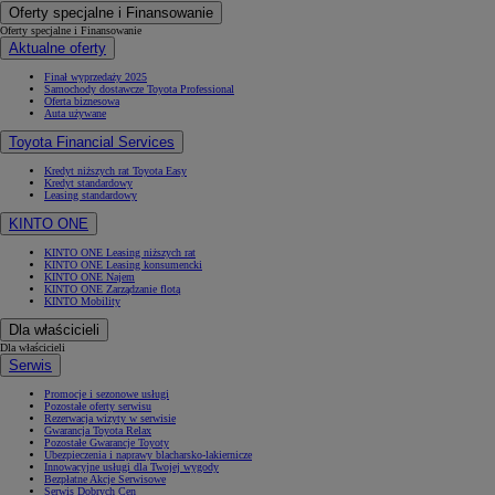
Oferty specjalne i Finansowanie
Oferty specjalne i Finansowanie
Aktualne oferty
Finał wyprzedaży 2025
Samochody dostawcze Toyota Professional
Oferta biznesowa
Auta używane
Toyota Financial Services
Kredyt niższych rat Toyota Easy
Kredyt standardowy
Leasing standardowy
KINTO ONE
KINTO ONE Leasing niższych rat
KINTO ONE Leasing konsumencki
KINTO ONE Najem
KINTO ONE Zarządzanie flotą
KINTO Mobility
Dla właścicieli
Dla właścicieli
Serwis
Promocje i sezonowe usługi
Pozostałe oferty serwisu
Rezerwacja wizyty w serwisie
Gwarancja Toyota Relax
Pozostałe Gwarancje Toyoty
Ubezpieczenia i naprawy blacharsko-lakiernicze
Innowacyjne usługi dla Twojej wygody
Bezpłatne Akcje Serwisowe
Serwis Dobrych Cen