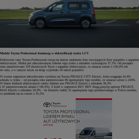
Modele Toyota Professional dominują w elektryfikacji rynku LCV
Elektryczne vany Toyota Professional cieszą się dużym zaufaniem firm rozwijających floty pojazdów z napędem
elektrycznym. Marka jest zdecydowanym liderem tego rynku z udziałem wynoszącym 37,1%. Od początku
roku zarejestrowano 159 dostawczych Toyot z napędem elektrycznym, co oznacza wzrost o 130,4% rok
do roku, a w samym lutym na drogi wyjechało 56 takich pojazdów.
W swoim segmencie zdecydowanie wyróżnia się Toyota PROACE CITY Electric, która osiągnęła 54,4%
udziału w rynku – od początku roku zarejestrowano 86 egzemplarzy tego modelu, co oznacza wzrost o 244%.
W klasie średnich elektrycznych vanów liderem jest PROACE Electric z udziałem 36,3%
i 41 zarejestrowanymi autami (+86,4%). Z kolei w segmencie BEV HDV drugą pozycję zajmuje PROACE
MAX Electric z udziałem 20,9% – do klientów trafiły 32 egzemplarze tego produkowanego w Polsce modelu,
co przekłada się na wzrost o 45,5%.