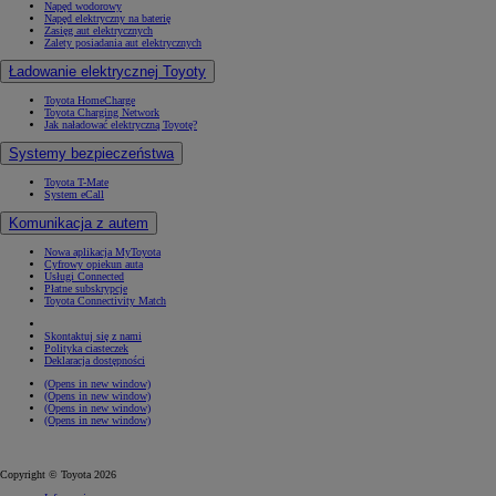
Napęd wodorowy
Napęd elektryczny na baterię
Zasięg aut elektrycznych
Zalety posiadania aut elektrycznych
Ładowanie elektrycznej Toyoty
Toyota HomeCharge
Toyota Charging Network
Jak naładować elektryczną Toyotę?
Systemy bezpieczeństwa
Toyota T-Mate
System eCall
Komunikacja z autem
Nowa aplikacja MyToyota
Cyfrowy opiekun auta
Usługi Connected
Płatne subskrypcje
Toyota Connectivity Match
Skontaktuj się z nami
Polityka ciasteczek
Deklaracja dostępności
(Opens in new window)
(Opens in new window)
(Opens in new window)
(Opens in new window)
Copyright © Toyota 2026