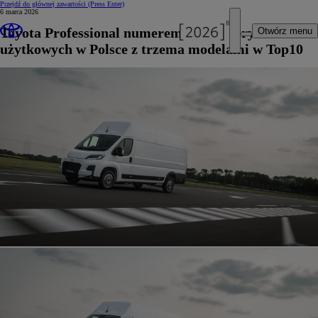
Przejdź do głównej zawartości
(Press Enter)
6 marca 2026
Toyota Professional numerem jeden na rynku aut
Otwórz menu
użytkowych w Polsce z trzema modelami w Top10