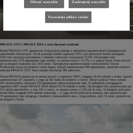
Odrzuć wszystkie
Zaakceptuj wszystkie
Ustawienia plików cookie
PROACE CITY i PROACE MAX z coraz lepszymi wynikami
Model PROACE CITY ugruntował swoją pozycję jednego z najbardziej rozpoznawalnych kompaktowych
samochodów dostawczych. Od lat pozostaje liderem segmentu CDV, a po pierwszych dwóch miesiącach
2026 roku utrzymuje prowadzenie z udziałem rynkowym wynoszącym 35,6%. Od początku roku
zarejestrowano 1276 egzemplarzy tego modelu, co oznacza wzrost o 15,7%, a w samym lutym liczba nowych
aut na drogach zwiększyła się o 653 sztuki. Największym zainteresowaniem wśród klientów Toyota
Professional cieszą się użytkowe wersje furgon, których zarejestrowano 896 egzemplarzy, natomiast osobowa
odmiana PROACE CITY Verso znalazła dotychczas 380 nabywców.
Toyota PROACE plasuje się na trzeciej pozycji w segmencie MDV, osiągając 16,4% udziału w rynku. Łącznie
zarejestrowano 537 pojazdów, z czego aż 301 trafiło do klientów w lutym. Wersje osobowe Verso wybrało
281 użytkowników, natomiast 256 egzemplarzy stanowią klasyczne vany. W najbardziej wymagającym
segmencie HDV model PROACE MAX zdobył 10,1% udziału w rynku. Od początku roku zarejestrowano już
555 takich samochodów, w tym 245 w lutym, co oznacza wzrost o 1,5% rok do roku. W kategorii pick-upów
model Hilux osiągnął 9,6% udziału rynkowego – w ciągu dwóch pierwszych miesięcy roku zarejestrowano
70 egzemplarzy tego słynącego z trwałości i niezawodności auta, z czego połowa, czyli 35 sztuk, pojawiła się
na drogach w lutym.