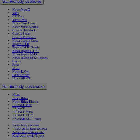
Samochody osobowe
Nowe Aygo X
Yaris
GR Yaris
Yaris Cross
Nowy Yaris Cross
Nowy Urban Cruiser
Corolla Hatchback
Corolla Sedan
Corolla TS Kombi
Nowa Corolla Cross
Toyota C-HR
Toyota C-HR Plug-in
Nowa Toyota C-HR+
Nowa Toyota bZ4X
Nowa Toyota bZ4X Touring
Camry
Prius
Mirai
Nowy RAV4
Land Cruiser
Nowy GR GT
Samochody dostawcze
Hilux
Nowy Hilux
Nowy Hilux Electric
PROACE Max
PROACE
PROACE Verso
PROACE CITY
PROACE CITY Verso
Samochody używane
Umów się na jazdę testową
Zobacz wszystkie cenniki
Konfiguruj swoją Toyotę