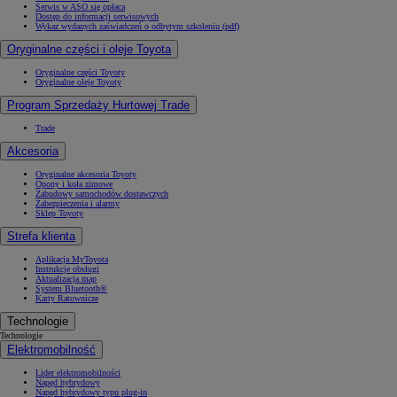
Serwis w ASO się opłaca
Dostęp do informacji serwisowych
Wykaz wydanych zaświadczeń o odbytym szkoleniu (pdf)
Oryginalne części i oleje Toyota
Oryginalne części Toyoty
Oryginalne oleje Toyoty
Program Sprzedaży Hurtowej Trade
Trade
Akcesoria
Oryginalne akcesoria Toyoty
Opony i koła zimowe
Zabudowy samochodów dostawczych
Zabezpieczenia i alarmy
Sklep Toyoty
Strefa klienta
Aplikacja MyToyota
Instrukcje obsługi
Aktualizacja map
System Bluetooth®
Karty Ratownicze
Technologie
Technologie
Elektromobilność
Lider elektromobilności
Napęd hybrydowy
Napęd hybrydowy typu plug-in