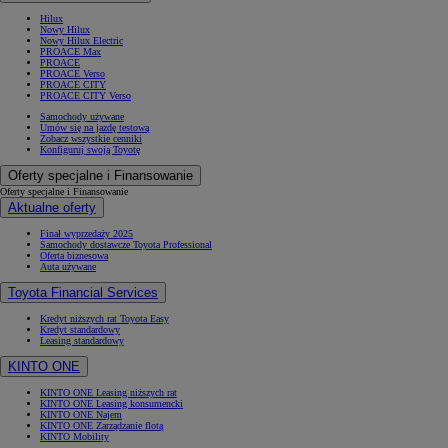
Hilux
Nowy Hilux
Nowy Hilux Electric
PROACE Max
PROACE
PROACE Verso
PROACE CITY
PROACE CITY Verso
Samochody używane
Umów się na jazdę testową
Zobacz wszystkie cenniki
Konfiguruj swoją Toyotę
Oferty specjalne i Finansowanie
Oferty specjalne i Finansowanie
Aktualne oferty
Finał wyprzedaży 2025
Samochody dostawcze Toyota Professional
Oferta biznesowa
Auta używane
Toyota Financial Services
Kredyt niższych rat Toyota Easy
Kredyt standardowy
Leasing standardowy
KINTO ONE
KINTO ONE Leasing niższych rat
KINTO ONE Leasing konsumencki
KINTO ONE Najem
KINTO ONE Zarządzanie flotą
KINTO Mobility