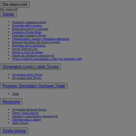
Dla właścicieli
Dla właścicieli
Serwis
Promocje i sezonowe usługi
Pozostałe oferty serwisu
Rezerwacja wizyty w serwisie
Gwarancja Toyota Relax
Pozostałe Gwarancje Toyoty
Ubezpieczenia i naprawy blacharsko-lakiernicze
Innowacyjne usługi dla Twojej wygody
Bezpłatne Akcje Serwisowe
Serwis Dobrych Cen
Serwis w ASO się opłaca
Dostęp do informacji serwisowych
Wykaz wydanych zaświadczeń o odbytym szkoleniu (pdf)
Oryginalne części i oleje Toyota
Oryginalne części Toyoty
Oryginalne oleje Toyoty
Program Sprzedaży Hurtowej Trade
Trade
Akcesoria
Oryginalne akcesoria Toyoty
Opony i koła zimowe
Zabudowy samochodów dostawczych
Zabezpieczenia i alarmy
Sklep Toyoty
Strefa klienta