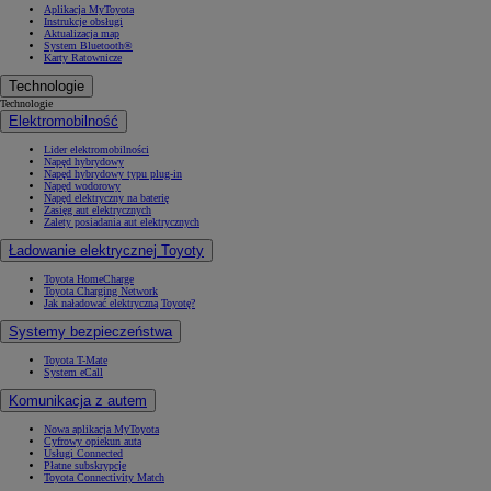
Aplikacja MyToyota
Instrukcje obsługi
Aktualizacja map
System Bluetooth®
Karty Ratownicze
Technologie
Technologie
Elektromobilność
Lider elektromobilności
Napęd hybrydowy
Napęd hybrydowy typu plug-in
Napęd wodorowy
Napęd elektryczny na baterię
Zasięg aut elektrycznych
Zalety posiadania aut elektrycznych
Ładowanie elektrycznej Toyoty
Toyota HomeCharge
Toyota Charging Network
Jak naładować elektryczną Toyotę?
Systemy bezpieczeństwa
Toyota T-Mate
System eCall
Komunikacja z autem
Nowa aplikacja MyToyota
Cyfrowy opiekun auta
Usługi Connected
Płatne subskrypcje
Toyota Connectivity Match