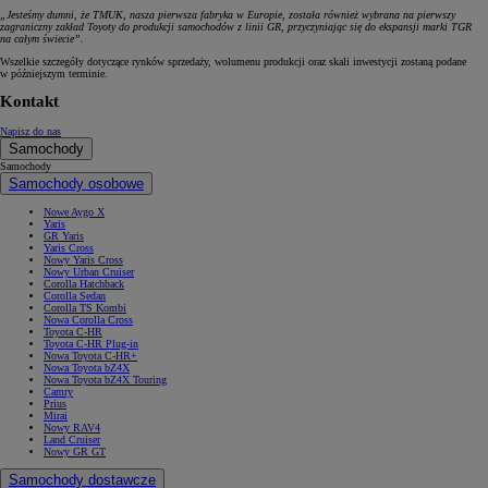
„Jesteśmy dumni, że TMUK, nasza pierwsza fabryka w Europie, została również wybrana na pierwszy
zagraniczny zakład Toyoty do produkcji samochodów z linii GR, przyczyniając się do ekspansji marki TGR
na całym świecie”.
Wszelkie szczegóły dotyczące rynków sprzedaży, wolumenu produkcji oraz skali inwestycji zostaną podane
w późniejszym terminie.
Kontakt
Napisz do nas
Samochody
Samochody
Samochody osobowe
Nowe Aygo X
Yaris
GR Yaris
Yaris Cross
Nowy Yaris Cross
Nowy Urban Cruiser
Corolla Hatchback
Corolla Sedan
Corolla TS Kombi
Nowa Corolla Cross
Toyota C-HR
Toyota C-HR Plug-in
Nowa Toyota C-HR+
Nowa Toyota bZ4X
Nowa Toyota bZ4X Touring
Camry
Prius
Mirai
Nowy RAV4
Land Cruiser
Nowy GR GT
Samochody dostawcze