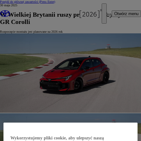
Przejdź do głównej zawartości
(Press Enter)
30 maja 2025
W Wielkiej Brytanii ruszy produkcja Toyoty
Otwórz menu
GR Corolli
Rozpoczęcie montażu jest planowane na 2026 rok
Wykorzystujemy pliki cookie, aby ulepszyć naszą