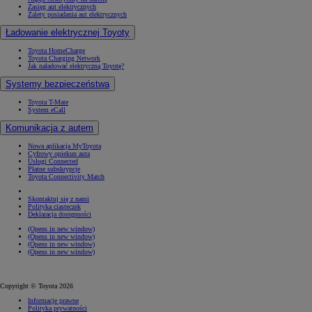
Zasięg aut elektrycznych
Zalety posiadania aut elektrycznych
Ładowanie elektrycznej Toyoty
Toyota HomeCharge
Toyota Charging Network
Jak naładować elektryczną Toyotę?
Systemy bezpieczeństwa
Toyota T-Mate
System eCall
Komunikacja z autem
Nowa aplikacja MyToyota
Cyfrowy opiekun auta
Usługi Connected
Płatne subskrypcje
Toyota Connectivity Match
Skontaktuj się z nami
Polityka ciasteczek
Deklaracja dostępności
(Opens in new window)
(Opens in new window)
(Opens in new window)
(Opens in new window)
Copyright © Toyota 2026
Informacje prawne
Polityka prywatności