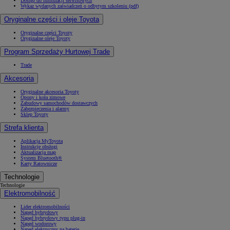
Dostęp do informacji serwisowych
Wykaz wydanych zaświadczeń o odbytym szkoleniu (pdf)
Oryginalne części i oleje Toyota
Oryginalne części Toyoty
Oryginalne oleje Toyoty
Program Sprzedaży Hurtowej Trade
Trade
Akcesoria
Oryginalne akcesoria Toyoty
Opony i koła zimowe
Zabudowy samochodów dostawczych
Zabezpieczenia i alarmy
Sklep Toyoty
Strefa klienta
Aplikacja MyToyota
Instrukcje obsługi
Aktualizacja map
System Bluetooth®
Karty Ratownicze
Technologie
Technologie
Elektromobilność
Lider elektromobilności
Napęd hybrydowy
Napęd hybrydowy typu plug-in
Napęd wodorowy
Napęd elektryczny na baterię