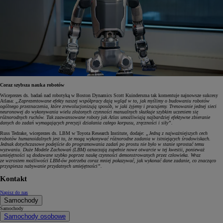
Coraz szybsza nauka robotów
Wiceprezes ds. badań nad robotyką w Boston Dynamics Scott Kuindersma tak komentuje najnowsze sukcesy
Atlasa:
„Zaprezentowane efekty naszej współpracy dają wgląd w to, jak myślimy o budowaniu robotów
ogólnego przeznaczenia, które zrewolucjonizują sposób, w jaki żyjemy i pracujemy. Trenowanie jednej sieci
neuronowej do wykonywania wielu złożonych czynności manualnych skutkuje szybkim uczeniem się
różnorodnych ruchów. Tak zaawansowane roboty jak Atlas umożliwiają najbardziej efektywne zbieranie
danych do zadań wymagających precyzji działania całego korpusu, zręczności i siły”.
Russ Tedrake, wiceprezes ds. LBM w Toyota Research Institute, dodaje:
„Jedną z najważniejszych cech
robotów humanoidalnych jest to, że mogą wykonywać różnorodne zadania w istniejących środowiskach.
Jednak dotychczasowe podejście do programowania zadań po prostu nie było w stanie sprostać temu
wyzwaniu. Duże Modele Zachowań (LBM) oznaczają zupełnie nowe otwarcie w tej kwestii, ponieważ
umiejętności są dodawane szybko poprzez naukę czynności demonstrowanych przez człowieka. Wraz
ze wzrostem możliwości LBM-ów potrzeba coraz mniej pokazywać, jak wykonać dane zadanie, co znacząco
przyspiesza nabywanie przydatnych umiejętności”.
Kontakt
Napisz do nas
Samochody
Samochody
Samochody osobowe