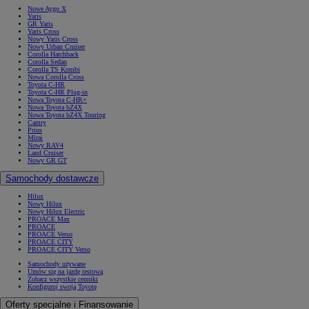
Nowe Aygo X
Yaris
GR Yaris
Yaris Cross
Nowy Yaris Cross
Nowy Urban Cruiser
Corolla Hatchback
Corolla Sedan
Corolla TS Kombi
Nowa Corolla Cross
Toyota C-HR
Toyota C-HR Plug-in
Nowa Toyota C-HR+
Nowa Toyota bZ4X
Nowa Toyota bZ4X Touring
Camry
Prius
Mirai
Nowy RAV4
Land Cruiser
Nowy GR GT
Samochody dostawcze
Hilux
Nowy Hilux
Nowy Hilux Electric
PROACE Max
PROACE
PROACE Verso
PROACE CITY
PROACE CITY Verso
Samochody używane
Umów się na jazdę testową
Zobacz wszystkie cenniki
Konfiguruj swoją Toyotę
Oferty specjalne i Finansowanie