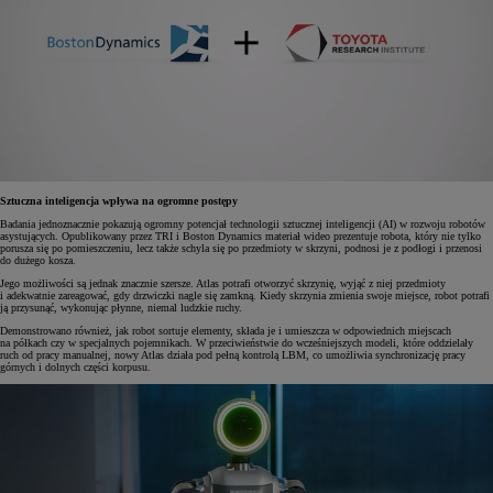
Sztuczna inteligencja wpływa na ogromne postępy
Badania jednoznacznie pokazują ogromny potencjał technologii sztucznej inteligencji (AI) w rozwoju robotów
asystujących. Opublikowany przez TRI i Boston Dynamics materiał wideo prezentuje robota, który nie tylko
porusza się po pomieszczeniu, lecz także schyla się po przedmioty w skrzyni, podnosi je z podłogi i przenosi
do dużego kosza.
Jego możliwości są jednak znacznie szersze. Atlas potrafi otworzyć skrzynię, wyjąć z niej przedmioty
i adekwatnie zareagować, gdy drzwiczki nagle się zamkną. Kiedy skrzynia zmienia swoje miejsce, robot potrafi
ją przysunąć, wykonując płynne, niemal ludzkie ruchy.
Demonstrowano również, jak robot sortuje elementy, składa je i umieszcza w odpowiednich miejscach
na półkach czy w specjalnych pojemnikach. W przeciwieństwie do wcześniejszych modeli, które oddzielały
ruch od pracy manualnej, nowy Atlas działa pod pełną kontrolą LBM, co umożliwia synchronizację pracy
górnych i dolnych części korpusu.