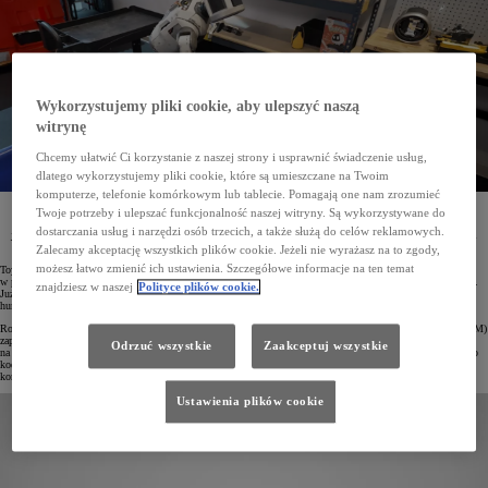
Wykorzystujemy pliki cookie, aby ulepszyć naszą
witrynę
Chcemy ułatwić Ci korzystanie z naszej strony i usprawnić świadczenie usług,
dlatego wykorzystujemy pliki cookie, które są umieszczane na Twoim
komputerze, telefonie komórkowym lub tablecie. Pomagają one nam zrozumieć
Toyota Research Institute (TRI) wraz z Boston Dynamics ogłosiły najnowsze osiągnięcia w rozwoju
Twoje potrzeby i ulepszać funkcjonalność naszej witryny. Są wykorzystywane do
humanoidalnego robota Atlas. Dzięki zastosowaniu sztucznej inteligencji maszyna potrafi teraz
dostarczania usług i narzędzi osób trzecich, a także służą do celów reklamowych.
jednocześnie poruszać się i realizować złożone zadania manualne. Co więcej, wprowadzanie nowych
umiejętności odbywa się sprawnie i nie wymaga pisania dodatkowego kodu.
Zalecamy akceptację wszystkich plików cookie. Jeżeli nie wyrażasz na to zgody,
możesz łatwo zmienić ich ustawienia. Szczegółowe informacje na ten temat
Toyota Research Institute (TRI), uznawany za światowego lidera w dziedzinie sztucznej inteligencji,
w październiku 2024 roku nawiązał bliższą współpracę z Boston Dynamics, pionierem w dziedzinie robotyki.
znajdziesz w naszej
Polityce plików cookie.
Już niespełna dziesięć miesięcy później obie organizacje poinformowały o istotnych postępach w rozwoju
humanoidalnego robota.
Robot Atlas firmy Boston Dynamics korzystający z opracowanych przez TRI Dużych Modeli Zachowań (LBM)
zaprezentował nowe możliwości, łącząc poruszanie się, precyzyjne działania manualne i bieżące reagowanie
Odrzuć wszystkie
Zaakceptuj wszystkie
na otoczenie. W przeciwieństwie do poprzedniej generacji nauka nowych umiejętności nie wymagała ręcznego
kodowania. Dzięki zastosowaniu LBM Atlas błyskawicznie adaptuje się do nowych zadań, eliminując
konieczność pisania dodatkowych linijek kodu.
Ustawienia plików cookie