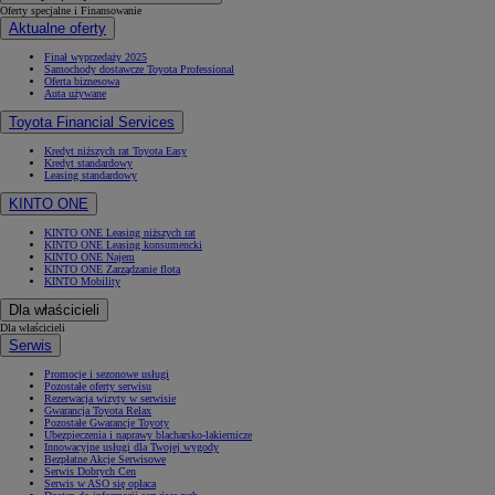
Oferty specjalne i Finansowanie
Aktualne oferty
Finał wyprzedaży 2025
Samochody dostawcze Toyota Professional
Oferta biznesowa
Auta używane
Toyota Financial Services
Kredyt niższych rat Toyota Easy
Kredyt standardowy
Leasing standardowy
KINTO ONE
KINTO ONE Leasing niższych rat
KINTO ONE Leasing konsumencki
KINTO ONE Najem
KINTO ONE Zarządzanie flotą
KINTO Mobility
Dla właścicieli
Dla właścicieli
Serwis
Promocje i sezonowe usługi
Pozostałe oferty serwisu
Rezerwacja wizyty w serwisie
Gwarancja Toyota Relax
Pozostałe Gwarancje Toyoty
Ubezpieczenia i naprawy blacharsko-lakiernicze
Innowacyjne usługi dla Twojej wygody
Bezpłatne Akcje Serwisowe
Serwis Dobrych Cen
Serwis w ASO się opłaca