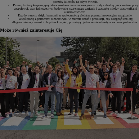
potrzeby klientów na całym świecie.
Promuj kulturę korporacyjną, która zwiększa zarówno kreatywność indywidualną, jak i wartość pracy
zespołowej, przy jednoczesnym budowaniu wzajemnego zaufania i szacunku między pracownikami
a kierownictwem.
Dąż do wzrostu dzięki harmonii ze społecznością globalną poprzez innowacyjne zarządzanie.
Współpracuj z partnerami biznesowymi w zakresie badań i produkcji, aby osiągnąć stabilny,
długoterminowy wzrost i obopólne korzyści, pozostając jednocześnie otwartym na nowe partnerstwa.
Może również zainteresuje Cię