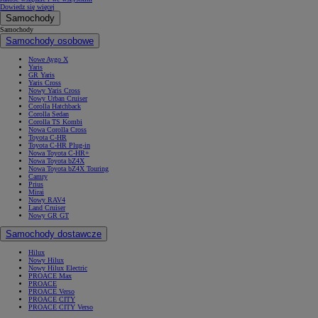
Dowiedz się więcej
Samochody
Samochody
Samochody osobowe
Nowe Aygo X
Yaris
GR Yaris
Yaris Cross
Nowy Yaris Cross
Nowy Urban Cruiser
Corolla Hatchback
Corolla Sedan
Corolla TS Kombi
Nowa Corolla Cross
Toyota C-HR
Toyota C-HR Plug-in
Nowa Toyota C-HR+
Nowa Toyota bZ4X
Nowa Toyota bZ4X Touring
Camry
Prius
Mirai
Nowy RAV4
Land Cruiser
Nowy GR GT
Samochody dostawcze
Hilux
Nowy Hilux
Nowy Hilux Electric
PROACE Max
PROACE
PROACE Verso
PROACE CITY
PROACE CITY Verso