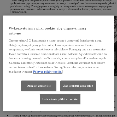
Umożliwiają nam one produkcję niezawodnych pojazdów i wspieranie zrównoważonego rozwoju
społeczeństwa poprzez opracowywanie coraz to nowych rozwiązań oraz dostarczanie wysokiej jakości
produktów i usług. Pomagają nam w osiągnięciu i utrzymaniu zrównoważonego rozwoju poprzez
poszanowanie, zaufanie i odpowiedzialność w naszych stosunkach z ludźmi, kulturami, narodami
i środowiskiem.
Wykorzystujemy pliki cookie, aby ulepszyć naszą
witrynę
Chcemy ułatwić Ci korzystanie z naszej strony i usprawnić świadczenie usług,
dlatego wykorzystujemy pliki cookie, które są umieszczane na Twoim
komputerze, telefonie komórkowym lub tablecie. Pomagają one nam zrozumieć
Twoje potrzeby i ulepszać funkcjonalność naszej witryny. Są wykorzystywane do
dostarczania usług i narzędzi osób trzecich, a także służą do celów reklamowych.
Zalecamy akceptację wszystkich plików cookie. Jeżeli nie wyrażasz na to zgody,
możesz łatwo zmienić ich ustawienia. Szczegółowe informacje na ten temat
znajdziesz w naszej
Polityce plików cookie.
Nasze zasady przewodnie
Odrzuć wszystkie
Zaakceptuj wszystkie
1937 rok
(1997 rok – aktualizacja)
Szanuj język i prawo każdego kraju i regionu oraz podejmuj otwarte i uczciwe działania biznesowe
jako silny obywatel korporacyjny świata.
Ustawienia plików cookie
Szanuj kulturę i zwyczaje każdego kraju i regionu oraz przyczyniaj się do rozwoju gospodarczego
i społecznego poprzez działania korporacyjne w ich społecznościach.
Ukierunkuj swoją działalność na dostarczanie czystych i bezpiecznych produktów oraz podnoszenie
jakości życia w każdym miejscu poprzez wszystkie działania.
Twórz i rozwijaj zaawansowane technologie oraz dostarczaj wybitne produkty i usługi spełniające