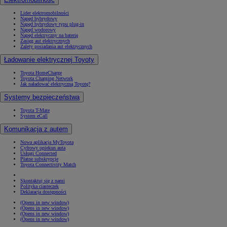
Lider elektromobilności
Napęd hybrydowy
Napęd hybrydowy typu plug-in
Napęd wodorowy
Napęd elektryczny na baterię
Zasięg aut elektrycznych
Zalety posiadania aut elektrycznych
Ładowanie elektrycznej Toyoty
Toyota HomeCharge
Toyota Charging Network
Jak naładować elektryczną Toyotę?
Systemy bezpieczeństwa
Toyota T-Mate
System eCall
Komunikacja z autem
Nowa aplikacja MyToyota
Cyfrowy opiekun auta
Usługi Connected
Płatne subskrypcje
Toyota Connectivity Match
Skontaktuj się z nami
Polityka ciasteczek
Deklaracja dostępności
(Opens in new window)
(Opens in new window)
(Opens in new window)
(Opens in new window)