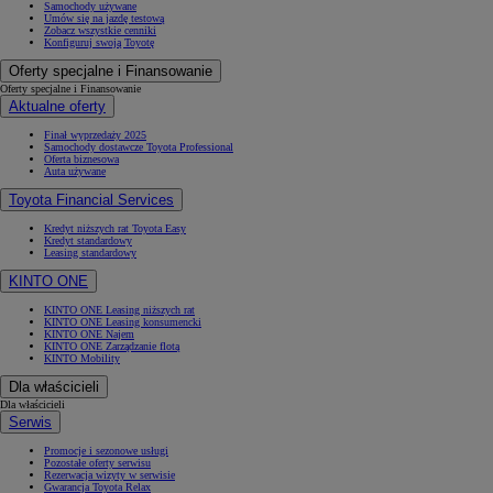
Samochody używane
Umów się na jazdę testową
Zobacz wszystkie cenniki
Konfiguruj swoją Toyotę
Oferty specjalne i Finansowanie
Oferty specjalne i Finansowanie
Aktualne oferty
Finał wyprzedaży 2025
Samochody dostawcze Toyota Professional
Oferta biznesowa
Auta używane
Toyota Financial Services
Kredyt niższych rat Toyota Easy
Kredyt standardowy
Leasing standardowy
KINTO ONE
KINTO ONE Leasing niższych rat
KINTO ONE Leasing konsumencki
KINTO ONE Najem
KINTO ONE Zarządzanie flotą
KINTO Mobility
Dla właścicieli
Dla właścicieli
Serwis
Promocje i sezonowe usługi
Pozostałe oferty serwisu
Rezerwacja wizyty w serwisie
Gwarancja Toyota Relax