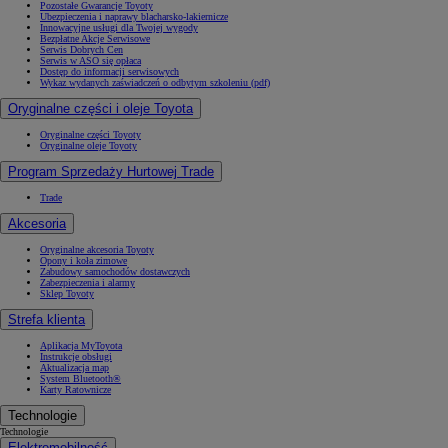
Pozostałe Gwarancje Toyoty
Ubezpieczenia i naprawy blacharsko-lakiernicze
Innowacyjne usługi dla Twojej wygody
Bezpłatne Akcje Serwisowe
Serwis Dobrych Cen
Serwis w ASO się opłaca
Dostęp do informacji serwisowych
Wykaz wydanych zaświadczeń o odbytym szkoleniu (pdf)
Oryginalne części i oleje Toyota
Oryginalne części Toyoty
Oryginalne oleje Toyoty
Program Sprzedaży Hurtowej Trade
Trade
Akcesoria
Oryginalne akcesoria Toyoty
Opony i koła zimowe
Zabudowy samochodów dostawczych
Zabezpieczenia i alarmy
Sklep Toyoty
Strefa klienta
Aplikacja MyToyota
Instrukcje obsługi
Aktualizacja map
System Bluetooth®
Karty Ratownicze
Technologie
Technologie
Elektromobilność