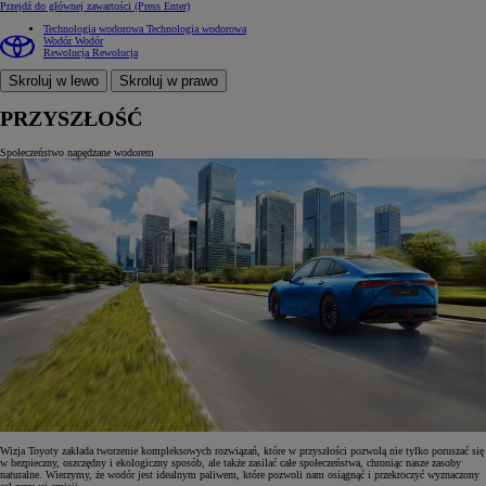
Przejdź do głównej zawartości
(Press Enter)
Technologia wodorowa
Technologia wodorowa
Wodór
Wodór
Rewolucja
Rewolucja
Skroluj w lewo
Skroluj w prawo
PRZYSZŁOŚĆ
Społeczeństwo napędzane wodorem
Wizja Toyoty zakłada tworzenie kompleksowych rozwiązań, które w przyszłości pozwolą nie tylko poruszać się
w bezpieczny, oszczędny i ekologiczny sposób, ale także zasilać całe społeczeństwa, chroniąc nasze zasoby
naturalne. Wierzymy, że wodór jest idealnym paliwem, które pozwoli nam osiągnąć i przekroczyć wyznaczony