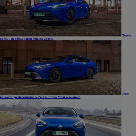
Toyota
Mirai. Jak działa napęd auta na wodór?
Auto
na wodór już do kupienia w Polsce. Toyota Mirai w salonach