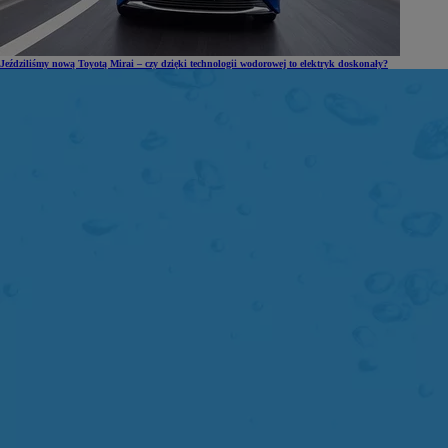
Jeździliśmy nową Toyotą Mirai – czy dzięki technologii wodorowej to elektryk doskonały?