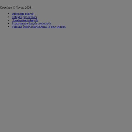
Copyright © Toyota 2026
Informacje prawne
Polityka prywatności
Udostępnianie danych
Przetwarzanie danych osobowych
Polityka środowiskowa
Opens in new window