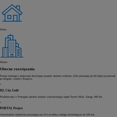
Domy
Miasta
Obecne rozwiązania
Poznaj istniejące i planowane ekscytujące pojazdy zasilane wodorem, które poruszają się lub będą się poruszać
po drogach, wodzie i Księżycu.
×
H2. City Gold
Produkowany w Portugalii autobus miejski wykorzystujący napęd Toyoty Mirai. Zasięg: 400 km.
×
PORTAL Project
Amerykańska ciężarówka poruszająca się 24 h na dobę o zasięgu dochodzącym do 500 km.