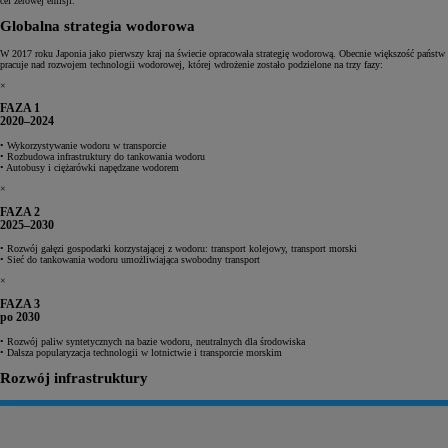
cel zerowej emisji.
Globalna strategia wodorowa
W 2017 roku Japonia jako pierwszy kraj na świecie opracowała strategię wodorową. Obecnie większość państw
pracuje nad rozwojem technologii wodorowej, której wdrożenie zostało podzielone na trzy fazy:
×
FAZA 1
2020–2024
• Wykorzystywanie wodoru w transporcie
• Rozbudowa infrastruktury do tankowania wodoru
• Autobusy i ciężarówki napędzane wodorem
×
FAZA 2
2025–2030
• Rozwój gałęzi gospodarki korzystającej z wodoru: transport kolejowy, transport morski
• Sieć do tankowania wodoru umożliwiająca swobodny transport
×
FAZA 3
po 2030
• Rozwój paliw syntetycznych na bazie wodoru, neutralnych dla środowiska
• Dalsza popularyzacja technologii w lotnictwie i transporcie morskim
Rozwój infrastruktury