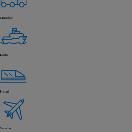
Ciężarówki
Łodzie
Pociągi
Samoloty