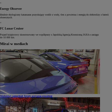
×
Energy Observer
Idealnie ekologiczny katamaran pozyskujący wodór z wody, tlen z powietrza i energię do elektrolizy z baterii
słonecznych.
×
FC Lunar Cruiser
Pojazd księżycowy skonstruowany we współpracy z Japońską Agencją Kosmiczną JAXA o zasięgu
do 10 000 km.
Mirai w mediach
Wodorowy samochód Toyoty oczyszcza powietrze