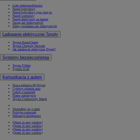
Lider elektromobilności
Napęd hybrydowy
Napęd hybrydowy typu plug-in
Napęd wodorowy
Napęd elektryczny na baterię
Zasięg aut elektrycznych
Zalety posiadania aut elektrycznych
Ładowanie elektrycznej Toyoty
Toyota HomeCharge
Toyota Charging Network
Jak naładować elektryczną Toyotę?
Systemy bezpieczeństwa
Toyota T-Mate
System eCall
Komunikacja z autem
Nowa aplikacja MyToyota
Cyfrowy opiekun auta
Usługi Connected
Płatne subskrypcje
Toyota Connectivity Match
Skontaktuj się z nami
Polityka ciasteczek
Deklaracja dostępności
(Opens in new window)
(Opens in new window)
(Opens in new window)
(Opens in new window)