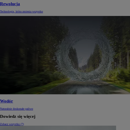
Rewolucja
Technologia, która zmienia wszystko
Wodór
Naturalnie doskonałe paliwo
Dowiedz się więcej
Zobacz wszystko (7)