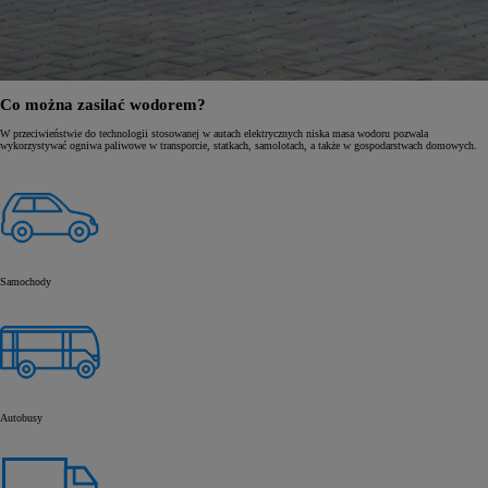
Co można zasilać wodorem?
W przeciwieństwie do technologii stosowanej w autach elektrycznych niska masa wodoru pozwala
wykorzystywać ogniwa paliwowe w transporcie, statkach, samolotach, a także w gospodarstwach domowych.
Samochody
Autobusy