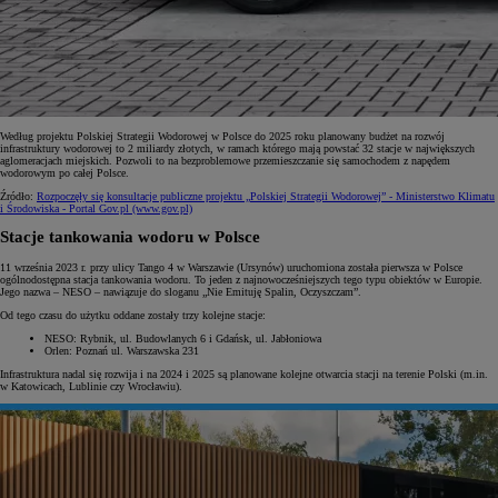
Według projektu Polskiej Strategii Wodorowej w Polsce do 2025 roku planowany budżet na rozwój
infrastruktury wodorowej to 2 miliardy złotych, w ramach którego mają powstać 32 stacje w największych
aglomeracjach miejskich. Pozwoli to na bezproblemowe przemieszczanie się samochodem z napędem
wodorowym po całej Polsce.
Źródło:
Rozpoczęły się konsultacje publiczne projektu „Polskiej Strategii Wodorowej” - Ministerstwo Klimatu
i Środowiska - Portal Gov.pl (www.gov.pl)
Stacje tankowania wodoru w Polsce
11 września 2023 r. przy ulicy Tango 4 w Warszawie (Ursynów) uruchomiona została pierwsza w Polsce
ogólnodostępna stacja tankowania wodoru. To jeden z najnowocześniejszych tego typu obiektów w Europie.
Jego nazwa – NESO – nawiązuje do sloganu „Nie Emituję Spalin, Oczyszczam”.
Od tego czasu do użytku oddane zostały trzy kolejne stacje:
NESO: Rybnik, ul. Budowlanych 6 i Gdańsk, ul. Jabłoniowa
Orlen: Poznań ul. Warszawska 231
Infrastruktura nadal się rozwija i na 2024 i 2025 są planowane kolejne otwarcia stacji na terenie Polski (m.in.
w Katowicach, Lublinie czy Wrocławiu).