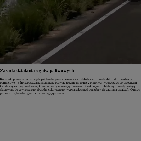
Zasada działania ogniw paliwowych
Konstrukcja ogniw paliwowych jest bardzo prosta: każde z nich składa się z dwóch elektrod i membrany
polimerowej. Półprzepuszczalna membrana pozwala jedynie na dyfuzję protonów, wpuszczając do przestrzeni
katodowej kationy wodorowe, które wchodzą w reakcję z anionami tlenkowymi. Elektrony z anody zostają
skierowane do zewnętrznego obwodu elektrycznego, wytwarzając prąd potrzebny do zasilania urządzeń. Ogniwa
paliwowe są bezobsługowe i nie podlegają zużyciu.