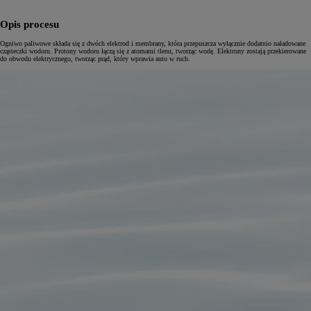
Opis procesu
Ogniwo paliwowe składa się z dwóch elektrod i membrany, która przepuszcza wyłącznie dodatnio naładowane
cząsteczki wodoru. Protony wodoru łączą się z atomami tlenu, tworząc wodę. Elektrony zostają przekierowane
do obwodu elektrycznego, tworząc prąd, który wprawia auto w ruch.