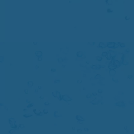
Trwają
prace nad Polską Strategią Wodorową
Energia
z wodoru: kolejne kraje i koncerny dołączają do wyścigu po nowe paliwo. A Polska?