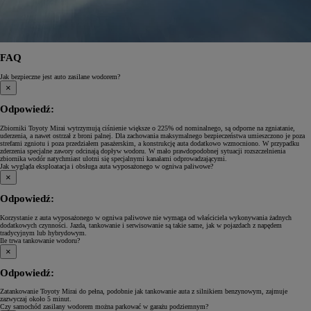
FAQ
Jak bezpieczne jest auto zasilane wodorem?
×
Odpowiedź:
Zbiorniki Toyoty Mirai wytrzymują ciśnienie większe o 225% od nominalnego, są odporne na zgniatanie,
uderzenia, a nawet ostrzał z broni palnej. Dla zachowania maksymalnego bezpieczeństwa umieszczono je poza
strefami zgniotu i poza przedziałem pasażerskim, a konstrukcję auta dodatkowo wzmocniono. W przypadku
zderzenia specjalne zawory odcinają dopływ wodoru. W mało prawdopodobnej sytuacji rozszczelnienia
zbiornika wodór natychmiast ulotni się specjalnymi kanałami odprowadzającymi.
Jak wygląda eksploatacja i obsługa auta wyposażonego w ogniwa paliwowe?
×
Odpowiedź:
Korzystanie z auta wyposażonego w ogniwa paliwowe nie wymaga od właściciela wykonywania żadnych
dodatkowych czynności. Jazda, tankowanie i serwisowanie są takie same, jak w pojazdach z napędem
tradycyjnym lub hybrydowym.
Ile trwa tankowanie wodoru?
×
Odpowiedź:
Zatankowanie Toyoty Mirai do pełna, podobnie jak tankowanie auta z silnikiem benzynowym, zajmuje
zazwyczaj około 5 minut.
Czy samochód zasilany wodorem można parkować w garażu podziemnym?