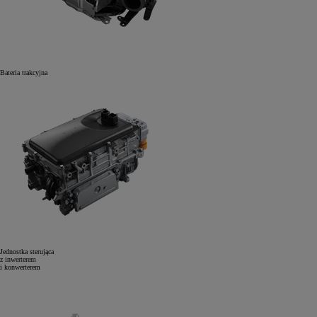
Bateria trakcyjna
Jednostka sterująca
z inwerterem
i konwerterem