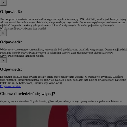
×
Odpowiedź:
Tak. W przeciwieństwie do samochodów wyposażonych w instalację LPG lub CNG, wodór jest 14 razy lżejszy
od powietrza i bezproblemowo ulatnia się, nie powodując zagrożenia. Pojazdem napędzanym wodorem można
wjeżdżać do garaży zamkniętych, podziemnych i stref wyłączonych dla ruchu pojazdów spalinowych.
W jaki sposób pozyskiwany jest wodór?
×
Odpowiedź:
Wodór to wysoce energetyczne paliwo, które może być produkowane bez śladu węglowego. Obecnie najbardziej
popularne metody pozyskiwania wodoru to reforming parowy gazu ziemnego oraz elektroliza wody.
Czy w Polsce można tankować wodór?
×
Odpowiedź:
Do użytku od 2023 roku otwarte zostały cztery stacje tankowania wodoru: w Warszawie, Rybniku, Gdańsku
oraz Poznaniu. Infrastruktura nadal się rozwija i na 2024 i 2025 są planowane kolejne otwarcia stacji na terenie
Polski (m.in. w Katowicach, Lublinie czy Wrocławiu).
Przyszłość wodoru
Chcesz dowiedzieć się więcej?
Zapoznaj się z materiałem Toyota Insider, gdzie odpowiadamy na najczęściej zadawane pytania w Internecie.