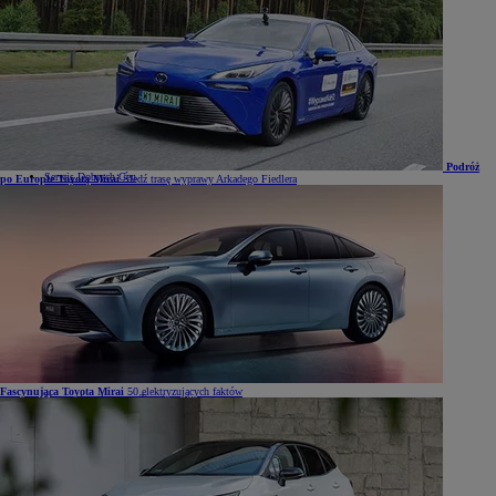
Dla właścicieli
Dla właścicieli
Serwis
Promocje i sezonowe usługi
Pozostałe oferty serwisu
Rezerwacja wizyty w serwisie
Gwarancja Toyota Relax
Pozostałe Gwarancje Toyoty
Ubezpieczenia i naprawy blacharsko-lakiernicze
Innowacyjne usługi dla Twojej wygody
Bezpłatne Akcje Serwisowe
Podróż
Serwis Dobrych Cen
po Europie Toyotą Mirai
Śledź trasę wyprawy Arkadego Fiedlera
Serwis w ASO się opłaca
Dostęp do informacji serwisowych
Wykaz wydanych zaświadczeń o odbytym szkoleniu (pdf)
Oryginalne części i oleje Toyota
Oryginalne części Toyoty
Oryginalne oleje Toyoty
Program Sprzedaży Hurtowej Trade
Trade
Akcesoria
Fascynująca Toyota Mirai
50 elektryzujących faktów
Oryginalne akcesoria Toyoty
Opony i koła zimowe
Zabudowy samochodów dostawczych
Zabezpieczenia i alarmy
Sklep Toyoty
Strefa klienta