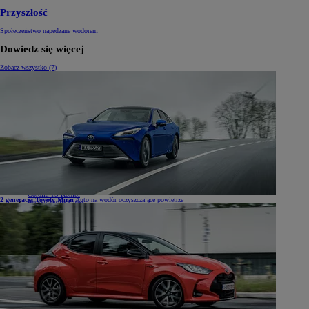
Przyszłość
Społeczeństwo napędzane wodorem
Dowiedz się więcej
Zobacz wszystko (7)
Samochody
Samochody
Samochody osobowe
Nowe Aygo X
Yaris
GR Yaris
Yaris Cross
Nowy Yaris Cross
Nowy Urban Cruiser
Corolla Hatchback
Corolla Sedan
Corolla TS Kombi
2 generacja Toyoty Mirai
Auto na wodór oczyszczające powietrze
Nowa Corolla Cross
Toyota C-HR
Toyota C-HR Plug-in
Nowa Toyota C-HR+
Nowa Toyota bZ4X
Nowa Toyota bZ4X Touring
Camry
Prius
Mirai
Nowy RAV4
Land Cruiser
Nowy GR GT
Samochody dostawcze