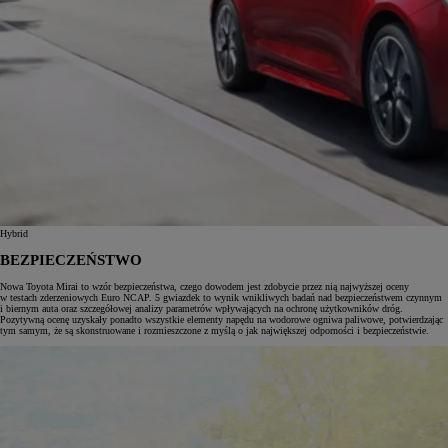
Hybrid
BEZPIECZEŃSTWO
Nowa Toyota Mirai to wzór bezpieczeństwa, czego dowodem jest zdobycie przez nią najwyższej oceny
w testach zderzeniowych Euro NCAP. 5 gwiazdek to wynik wnikliwych badań nad bezpieczeństwem czynnym
i biernym auta oraz szczegółowej analizy parametrów wpływających na ochronę użytkowników dróg.
Pozytywną ocenę uzyskały ponadto wszystkie elementy napędu na wodorowe ogniwa paliwowe, potwierdzając
tym samym, że są skonstruowane i rozmieszczone z myślą o jak największej odporności i bezpieczeństwie.