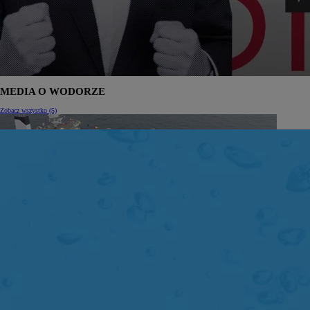
MEDIA O WODORZE
Zobacz wszystko (5)
Japonia
idzie w wodór. Skorzysta z australijskich złóż