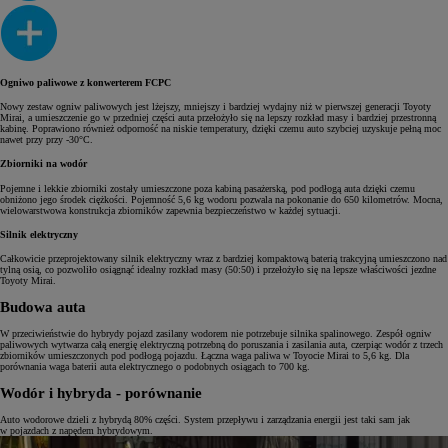
Ogniwo paliwowe z konwerterem FCPC
Nowy zestaw ogniw paliwowych jest lżejszy, mniejszy i bardziej wydajny niż w pierwszej generacji Toyoty
Mirai, a umieszczenie go w przedniej części auta przełożyło się na lepszy rozkład masy i bardziej przestronną
kabinę. Poprawiono również odporność na niskie temperatury, dzięki czemu auto szybciej uzyskuje pełną moc
nawet przy przy -30°C.
Zbiorniki na wodór
Pojemne i lekkie zbiorniki zostały umieszczone poza kabiną pasażerską, pod podłogą auta dzięki czemu
obniżono jego środek ciężkości. Pojemność 5,6 kg wodoru pozwala na pokonanie do 650 kilometrów. Mocna,
wielowarstwowa konstrukcja zbiorników zapewnia bezpieczeństwo w każdej sytuacji.
Silnik elektryczny
Całkowicie przeprojektowany silnik elektryczny wraz z bardziej kompaktową baterią trakcyjną umieszczono nad
tylną osią, co pozwoliło osiągnąć idealny rozkład masy (50:50) i przełożyło się na lepsze właściwości jezdne
Toyoty Mirai.
Budowa auta
W przeciwieństwie do hybrydy pojazd zasilany wodorem nie potrzebuje silnika spalinowego. Zespół ogniw
paliwowych wytwarza całą energię elektryczną potrzebną do poruszania i zasilania auta, czerpiąc wodór z trzech
zbiorników umieszczonych pod podłogą pojazdu. Łączna waga paliwa w Toyocie Mirai to 5,6 kg. Dla
porównania waga baterii auta elektrycznego o podobnych osiągach to 700 kg.
Wodór i hybryda - porównanie
Auto wodorowe dzieli z hybrydą 80% części. System przepływu i zarządzania energii jest taki sam jak
w pojazdach z napędem hybrydowym.