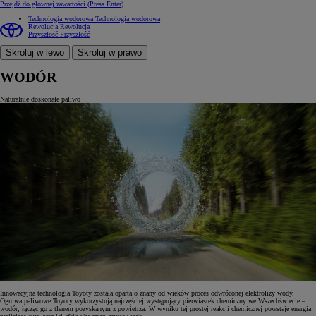
Przejdź do głównej zawartości
(Press Enter)
Technologia wodorowa
Technologia wodorowa
Rewolucja
Rewolucja
Przyszłość
Przyszłość
Skroluj w lewo
Skroluj w prawo
WODÓR
Naturalnie doskonałe paliwo
Innowacyjna technologia Toyoty została oparta o znany od wieków proces odwróconej elektrolizy wody.
Ogniwa paliwowe Toyoty wykorzystują najczęściej występujący pierwiastek chemiczny we Wszechświecie –
wodór, łącząc go z tlenem pozyskanym z powietrza. W wyniku tej prostej reakcji chemicznej powstaje energia