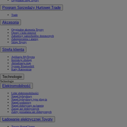
Oryginalne oleje Toyoty
Program Sprzedaży Hurtowej Trade
Trade
Akcesoria
Oryginalne akcesoria Toyoty
Opony i koła zimowe
Zabudowy samochodów dostawczych
Zabezpieczenia i alarmy
Sklep Toyoty
Strefa klienta
Aplikacja MyToyota
Instrukcje obsługi
Aktualizacja map
System Bluetooth®
Karty Ratownicze
Technologie
Technologie
Elektromobilność
Lider elektromobilności
Napęd hybrydowy
Napęd hybrydowy typu plug-in
Napęd wodorowy
Napęd elektryczny na baterię
Zasięg aut elektrycznych
Zalety posiadania aut elektrycznych
Ładowanie elektrycznej Toyoty
Toyota HomeCharge