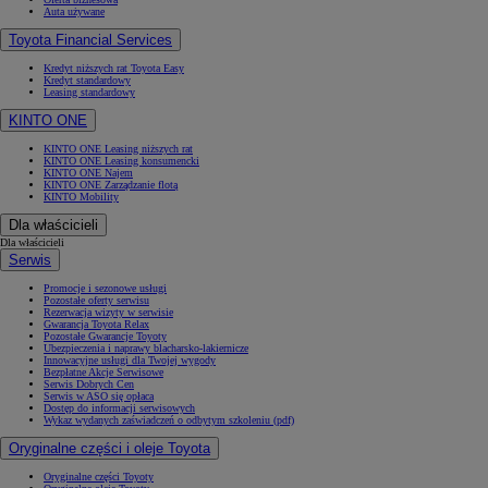
Auta używane
Toyota Financial Services
Kredyt niższych rat Toyota Easy
Kredyt standardowy
Leasing standardowy
KINTO ONE
KINTO ONE Leasing niższych rat
KINTO ONE Leasing konsumencki
KINTO ONE Najem
KINTO ONE Zarządzanie flotą
KINTO Mobility
Dla właścicieli
Dla właścicieli
Serwis
Promocje i sezonowe usługi
Pozostałe oferty serwisu
Rezerwacja wizyty w serwisie
Gwarancja Toyota Relax
Pozostałe Gwarancje Toyoty
Ubezpieczenia i naprawy blacharsko-lakiernicze
Innowacyjne usługi dla Twojej wygody
Bezpłatne Akcje Serwisowe
Serwis Dobrych Cen
Serwis w ASO się opłaca
Dostęp do informacji serwisowych
Wykaz wydanych zaświadczeń o odbytym szkoleniu (pdf)
Oryginalne części i oleje Toyota
Oryginalne części Toyoty