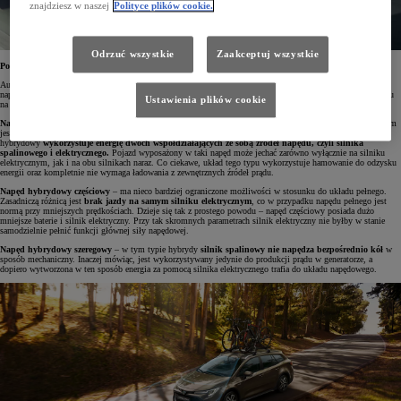
znajdziesz w naszej
Polityce plików cookie.
Odrzuć wszystkie
Zaakceptuj wszystkie
Podział samochodów hybrydowych
Auta hybrydowe są obecnie oferowane przez coraz większą liczbę koncernów motoryzacyjnych. Układy
napędowe nazywane ogólnie hybrydowymi możemy jednak podzielić na kilka grup. Dzieje się tak ze względu
Ustawienia plików cookie
na różne typy ich budowy, a także na zakres działania.
Napęd hybrydowy pełny
– to najbardziej znany i powszechny napęd hybrydowy na rynku. Jego prekursorem
jest Toyota, która w 1997 r. jako pierwsza zastosowała go w seryjnie produkowanym Priusie. Pełen napęd
hybrydowy
wykorzystuje energię dwóch współdziałających ze sobą źródeł napędu, czyli silnika
spalinowego i elektrycznego.
Pojazd wyposażony w taki napęd może jechać zarówno wyłącznie na silniku
elektrycznym, jak i na obu silnikach naraz. Co ciekawe, układ tego typu wykorzystuje hamowanie do odzysku
energii oraz kompletnie nie wymaga ładowania z zewnętrznych źródeł prądu.
Napęd hybrydowy częściowy
– ma nieco bardziej ograniczone możliwości w stosunku do układu pełnego.
Zasadniczą różnicą jest
brak jazdy na samym silniku elektrycznym
, co w przypadku napędu pełnego jest
normą przy mniejszych prędkościach. Dzieje się tak z prostego powodu – napęd częściowy posiada dużo
mniejsze baterie i silnik elektryczny. Przy tak skromnych parametrach silnik elektryczny nie byłby w stanie
samodzielnie pełnić funkcji głównej siły napędowej.
Napęd hybrydowy szeregowy
– w tym typie hybrydy
silnik spalinowy nie napędza bezpośrednio kół
w
sposób mechaniczny. Inaczej mówiąc, jest wykorzystywany jedynie do produkcji prądu w generatorze, a
dopiero wytworzona w ten sposób energia za pomocą silnika elektrycznego trafia do układu napędowego.