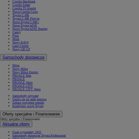
Corolla Hatchback
Corolla Sedan
Corolla TS Kombi
Nowa Corolla Cross
Toyota C-HR
Toyota C-HR Plug-in
Nowa Toyota C-HR+
Nowa Toyota bZ4X
Nowa Toyota bZ4X Touring
Camry
Prius
Mirai
Nowy RAV4
Land Cruiser
Nowy GR GT
Samochody dostawcze
Hilux
Nowy Hilux
Nowy Hilux Electric
PROACE Max
PROACE
PROACE Verso
PROACE CITY
PROACE CITY Verso
Samochody używane
Umów się na jazdę testową
Zobacz wszystkie cenniki
Konfiguruj swoją Toyotę
Oferty specjalne i Finansowanie
Oferty specjalne i Finansowanie
Aktualne oferty
Finał wyprzedaży 2025
Samochody dostawcze Toyota Professional
Oferta biznesowa