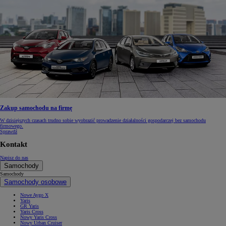
Zakup samochodu na firmę
W dzisiejszych czasach trudno sobie wyobrazić prowadzenie działalności gospodarczej bez samochodu
firmowego.
Sprawdź
Kontakt
Napisz do nas
Samochody
Samochody
Samochody osobowe
Nowe Aygo X
Yaris
GR Yaris
Yaris Cross
Nowy Yaris Cross
Nowy Urban Cruiser