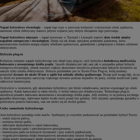
Napęd hybrydowy równoległy
– napęd tego typu w pierwszej kolejności wykorzystuje silnik spalinowy,
natomiast silnik elektryczny stanowi jedynie wsparcie przy dużym obciążeniu tego pierwszego.
Napęd hybrydowy mieszany
– napęd stosowany w Toyotach i Lexusach stanowi
złoty środek między
napędem szeregowym i równoległym
. Dzieje się tak dzięki specjalnej przekładni planetarnej, która
automatycznie rozdziela energię między silnikiem spalinowym, generatorem i połączonym z kołami silnikiem
elektrycznym.
Hybryda plug-in
Kolejnym rodzajem napędu hybrydowego jest układ typu plug-in, czyli hybryda
z dodatkową możliwością
ładowania z zewnętrznego źródła prądu
. Sposób działania jest taki sam jak w przypadku pełnej hybrydy
szeregowo-równoległej, jednak znacznie większy akumulator umożliwia pokonywanie dalszych dystansów na
samym tylko silniku elektrycznym. Dobrym przykładem jest tu Toyota Prius Plug-in, którą możemy
przejechać
dystans do około 50 km w ogóle bez udziału silnika spalinowego
. Biorąc pod uwagę fakt, że na
co dzień nie pokonujemy zazwyczaj większego dystansu podczas dojazdów do pracy, istnieje możliwość jazdy
całkowicie bezemisyjnej.
Oczywiście w momencie, gdy akumulator hybrydowy jest bliski rozładowania, zaczyna wspomagać go silnik
spalinowy. Każde hamowanie to także chwila, w której bateria jest doładowywana. Technologia plug-in
umożliwia ponadto ładowanie akumulatora z zewnętrznego źródła prądu. Jeśli zrobimy to za pomocą zwykłego
gniazdka domowego, ładowanie będzie trwało nieco ponad trzy godziny. Jeśli użyjemy specjalnego gniazdka w
publicznym punkcie ładowania, czas ten skróci się do dwóch godzin.
Cechy samochodu hybrydowego
Auta hybrydowe posiadają wiele atutów. Spróbujmy je wszystkie podsumować na przykładzie hybryd Toyoty:
– niskie zużycie paliwa,
– mniejsza emisja spalin,
– ładowanie akumulatora w czasie hamowania,
– duża dynamika jazdy i natychmiastowe przyspieszenie,
– bezemisyjna jazda na krótszych dystansach i przy małych prędkościach,
– wygoda prowadzenia dzięki bezstopniowej automatycznej skrzyni biegów,
– niskie koszty eksploatacji dzięki mniejszej liczbie części narażonych na zużycie,